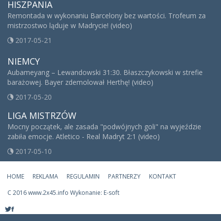
HISZPANIA
Remontada w wykonaniu Barcelony bez wartości. Trofeum za
mistrzostwo ląduje w Madrycie! (video)
2017-05-21
NIEMCY
Aubameyang – Lewandowski 31:30. Błaszczykowski w strefie
barażowej. Bayer zdemolował Herthę! (video)
2017-05-20
LIGA MISTRZÓW
Mocny początek, ale zasada "podwójnych goli" na wyjeździe
zabiła emocje. Atletico - Real Madryt 2:1 (video)
2017-05-10
HOME
REKLAMA
REGULAMIN
PARTNERZY
KONTAKT
C
2016 www.2x45.info Wykonanie: E-soft