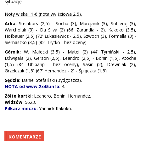
sytuację.
Noty w skali 1-6 (nota wyjściowa 2,5).
Arka:
Steinbors (2,5) - Socha (3), Marcjanik (3), Sobieraj (3),
Warcholak (3) - Da Silva (2) (66' Zarandia - 2), Kakoko (3,5),
Hofbauer (2,5) (72' Łukasiewicz - 2,5), Szwoch (3), Formella (3) -
Siemaszko (3,5) (82' Trytko - bez oceny).
Górnik:
W. Małecki (3,5) - Matei (2) (44' Tymiński - 2,5),
Dźwigała (2), Gerson (2,5), Leandro (2,5) - Bonin (1,5), Atoche
(1,5) (84' Ubiparip - bez oceny), Sasin (2), Drewniak (2),
Grzelczak (1,5) (67' Hernandez - 2) - Śpiączka (1,5).
Sędzia:
Daniel Stefański (Bydgoszcz).
NOTA od www.2x45.info:
4.
Żółte kartki:
Leandro, Bonin, Hernandez.
Widzów:
5623.
Piłkarz meczu:
Yannick Kakoko.
KOMENTARZE