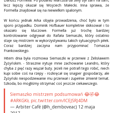
Dariusz Formella. Po podaniu Marcusa da Silvy był sam na sam,
lecz lepszy okazał się Wojciech Małecki. Inna sprawa, że
Formella znajdował się na niewielkim spalonym.
W końcu jednak Arka objęła prowadzenia, choć było w tym
sporo przypadku. Dominik Hofbauer kompletnie skiksował i to
okazało się kluczowe. Formella już trochę bardziej
kontrolowanie odgrywał do Rafała Siemaszki, który ostatnio
staje się mistrzem w wykorzystywaniu takich sytuacyjnych piłek.
Coraz bardziej zaczyna nam przypominać Tomasza
Frankowskiego.
Hitem dnia była rozmowa Siemaszki w przerwie z Żelisławem
Żyżyńskim. - Strasznie irytuje mnie zachowanie Leandro, który
chyba z pięć razy wiązał buty. Jeżeli nie potrafi tego robić, niech
kupi sobie coś na rzepy - rozkręcał się snajper gospodarzy, ale
Żyżyński niespodziewanie mu przerwał i zupełnie zmienił temat.
Szkoda, bo mogliśmy otrzymać coś jeszcze ciekawszego.
Siemaszko mistrzem podsumowań 😂🤣😂
#ARKGKŁ pic.twitter.com/ICEJSRJ4DM
— Arbiter Café (@h_demboveac) 12 maja