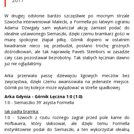
2017
W drugiej odsłonie bardzo szczęśliwie po mocnym strzale
Szwocha interweniował Małecki, a Formella po łatwym ograniu
Adama Dźwigały sam wykańczał akcję zamiast podać do
idealnie ustawionego Siemaszki, dzięki czemu bramkarz gości w
miarę spokojnie złapał piłkę. Górnik dopiero w ostatnim
kwadransie nieco się przebudził, posłano trochę groźnych
dośrodkowań, ale tak naprawdę Pavels Steinbors w zasadzie
cały czas pozostawał bezrobotny. Tak słabych łęcznian dawno
już nie oglądaliśmy.
Arka przerwała passę dziewięciu ligowych meczów bez
zwycięstwa, dzięki czemu awansowała na jedenaste miejsce.
Górnik po tej kolejce może wylądować w strefie spadkowej.
Arka Gdynia - Górnik Łęczna 1:0 (1:0)
1:0 - Siemaszko 39' asysta Formella
Jak padła bramka:
1:0 - Szwoch z rzutu rożnego zagrał przed pole karne do
Hofbauera, który skiksował, ale dzięki temu Formella
instynktownie podał do Siemaszki, a ten wykorzystał idealną