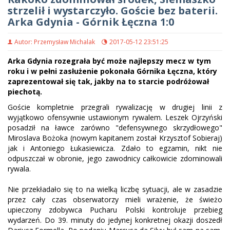
strzelił i wystarczyło. Goście bez baterii.
Arka Gdynia - Górnik Łęczna 1:0
Autor: Przemysław Michalak
2017-05-12 23:51:25
Arka Gdynia rozegrała być może najlepszy mecz w tym
roku i w pełni zasłużenie pokonała Górnika Łęczna, który
zaprezentował się tak, jakby na to starcie podróżował
piechotą.
Goście kompletnie przegrali rywalizację w drugiej linii z
wyjątkowo ofensywnie ustawionym rywalem. Leszek Ojrzyński
posadził na ławce zarówno "defensywnego skrzydłowego"
Miroslava Bożoka (nowym kapitanem został Krzysztof Sobieraj)
jak i Antoniego Łukasiewicza. Zdało to egzamin, nikt nie
odpuszczał w obronie, jego zawodnicy całkowicie zdominowali
rywala.
Nie przekładało się to na wielką liczbę sytuacji, ale w zasadzie
przez cały czas obserwatorzy mieli wrażenie, że świeżo
upieczony zdobywca Pucharu Polski kontroluje przebieg
wydarzeń. Do 39. minuty do jedynej konkretnej okazji doszedł