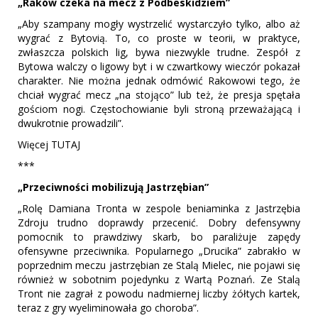
„Raków czeka na mecz z Podbeskidziem”
„Aby szampany mogły wystrzelić wystarczyło tylko, albo aż
wygrać z Bytovią. To, co proste w teorii, w praktyce,
zwłaszcza polskich lig, bywa niezwykle trudne. Zespół z
Bytowa walczy o ligowy byt i w czwartkowy wieczór pokazał
charakter. Nie można jednak odmówić Rakowowi tego, że
chciał wygrać mecz „na stojąco” lub też, że presja spętała
gościom nogi. Częstochowianie byli stroną przeważającą i
dwukrotnie prowadzili”.
Więcej TUTAJ
***
„Przeciwności mobilizują Jastrzębian”
„Rolę Damiana Tronta w zespole beniaminka z Jastrzębia
Zdroju trudno doprawdy przecenić. Dobry defensywny
pomocnik to prawdziwy skarb, bo paraliżuje zapędy
ofensywne przeciwnika. Popularnego „Drucika” zabrakło w
poprzednim meczu jastrzębian ze Stalą Mielec, nie pojawi się
również w sobotnim pojedynku z Wartą Poznań. Ze Stalą
Tront nie zagrał z powodu nadmiernej liczby żółtych kartek,
teraz z gry wyeliminowała go choroba”.