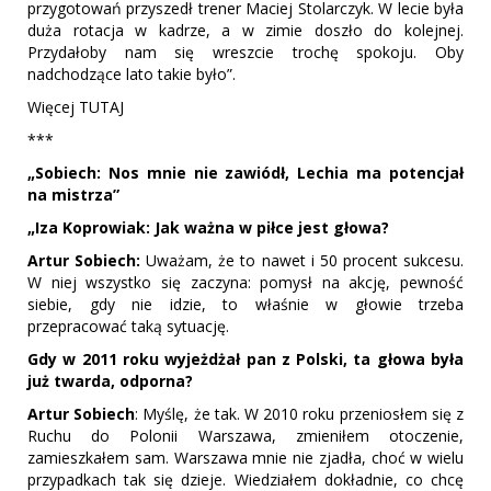
przygotowań przyszedł trener Maciej Stolarczyk. W lecie była
duża rotacja w kadrze, a w zimie doszło do kolejnej.
Przydałoby nam się wreszcie trochę spokoju. Oby
nadchodzące lato takie było”.
Więcej TUTAJ
***
„Sobiech: Nos mnie nie zawiódł, Lechia ma potencjał
na mistrza”
„Iza Koprowiak: Jak ważna w piłce jest głowa?
Artur Sobiech:
Uważam, że to nawet i 50 procent sukcesu.
W niej wszystko się zaczyna: pomysł na akcję, pewność
siebie, gdy nie idzie, to właśnie w głowie trzeba
przepracować taką sytuację.
Gdy w 2011 roku wyjeżdżał pan z Polski, ta głowa była
już twarda, odporna?
Artur Sobiech
: Myślę, że tak. W 2010 roku przeniosłem się z
Ruchu do Polonii Warszawa, zmieniłem otoczenie,
zamieszkałem sam. Warszawa mnie nie zjadła, choć w wielu
przypadkach tak się dzieje. Wiedziałem dokładnie, co chcę