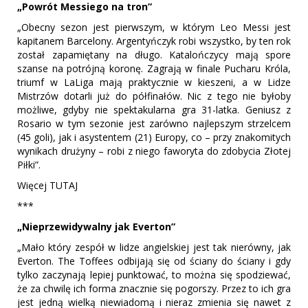
„Powrót Messiego na tron”
„Obecny sezon jest pierwszym, w którym Leo Messi jest
kapitanem Barcelony. Argentyńczyk robi wszystko, by ten rok
został zapamiętany na długo. Katalończycy mają spore
szanse na potrójną koronę. Zagrają w finale Pucharu Króla,
triumf w LaLiga mają praktycznie w kieszeni, a w Lidze
Mistrzów dotarli już do półfinałów. Nic z tego nie byłoby
możliwe, gdyby nie spektakularna gra 31-latka. Geniusz z
Rosario w tym sezonie jest zarówno najlepszym strzelcem
(45 goli), jak i asystentem (21) Europy, co – przy znakomitych
wynikach drużyny – robi z niego faworyta do zdobycia Złotej
Piłki”.
Więcej TUTAJ
***
„Nieprzewidywalny jak Everton”
„Mało który zespół w lidze angielskiej jest tak nierówny, jak
Everton. The Toffees odbijają się od ściany do ściany i gdy
tylko zaczynają lepiej punktować, to można się spodziewać,
że za chwilę ich forma znacznie się pogorszy. Przez to ich gra
jest jedną wielką niewiadomą i nieraz zmienia się nawet z