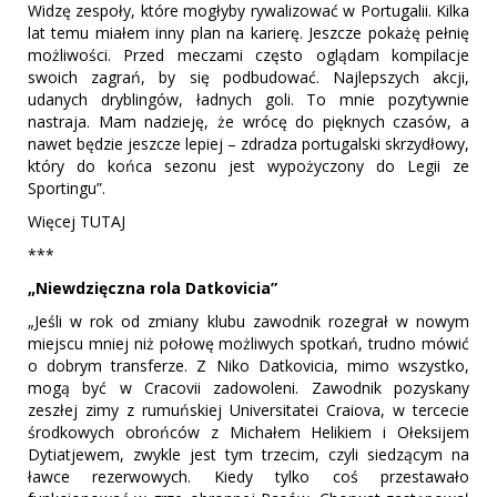
Widzę zespoły, które mogłyby rywalizować w Portugalii. Kilka
lat temu miałem inny plan na karierę. Jeszcze pokażę pełnię
możliwości. Przed meczami często oglądam kompilacje
swoich zagrań, by się podbudować. Najlepszych akcji,
udanych dryblingów, ładnych goli. To mnie pozytywnie
nastraja. Mam nadzieję, że wrócę do pięknych czasów, a
nawet będzie jeszcze lepiej – zdradza portugalski skrzydłowy,
który do końca sezonu jest wypożyczony do Legii ze
Sportingu”.
Więcej TUTAJ
***
„Niewdzięczna rola Datkovicia”
„Jeśli w rok od zmiany klubu zawodnik rozegrał w nowym
miejscu mniej niż połowę możliwych spotkań, trudno mówić
o dobrym transferze. Z Niko Datkovicia, mimo wszystko,
mogą być w Cracovii zadowoleni. Zawodnik pozyskany
zeszłej zimy z rumuńskiej Universitatei Craiova, w tercecie
środkowych obrońców z Michałem Helikiem i Ołeksijem
Dytiatjewem, zwykle jest tym trzecim, czyli siedzącym na
ławce rezerwowych. Kiedy tylko coś przestawało