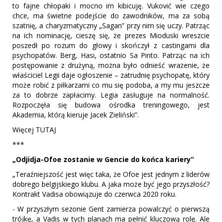
to fajne chłopaki i mocno im kibicuję. Vuković wie czego
chce, ma świetne podejście do zawodników, ma za sobą
szatnię, a charyzmatyczny „Sagan” przy nim się uczy. Patrząc
na ich nominację, cieszę się, że prezes Mioduski wreszcie
poszedł po rozum do głowy i skończył z castingami dla
psychopatów. Berg, Hasi, ostatnio Sa Pinto. Patrząc na ich
postępowanie z drużyną, można było odnieść wrażenie, że
właściciel Legii daje ogłoszenie – zatrudnię psychopatę, który
może robić z piłkarzami co mu się podoba, a my mu jeszcze
za to dobrze zapłacimy. Legia zasługuje na normalność.
Rozpoczęła się budowa ośrodka treningowego, jest
Akademia, którą kieruje Jacek Zieliński”.
Więcej TUTAJ
***
„Odjidja-Ofoe zostanie w Gencie do końca kariery”
„Teraźniejszość jest więc taka, że Ofoe jest jednym z liderów
dobrego belgijskiego klubu. A jaka może być jego przyszłość?
Kontrakt Vadisa obowiązuje do czerwca 2020 roku.
- W przyszłym sezonie Gent zamierza powalczyć o pierwszą
trójkę, a Vadis w tych planach ma pełnić kluczową rolę. Ale