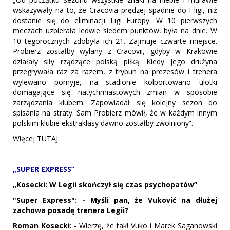
wskazywały na to, że Cracovia prędzej spadnie do I ligi, niż
dostanie się do eliminacji Ligi Europy. W 10 pierwszych
meczach uzbierała ledwie siedem punktów, była na dnie. W
10 tegorocznych zdobyła ich 21. Zajmuje czwarte miejsce.
Probierz zostałby wylany z Cracovii, gdyby w Krakowie
działały siły rządzące polską piłką. Kiedy jego drużyna
przegrywała raz za razem, z trybun na prezesów i trenera
wylewano pomyje, na stadionie kolportowano ulotki
domagające się natychmiastowych zmian w sposobie
zarządzania klubem. Zapowiadał się kolejny sezon do
spisania na straty. Sam Probierz mówił, że w każdym innym
polskim klubie ekstraklasy dawno zostałby zwolniony”.
Więcej TUTAJ
„SUPER EXPRESS”
„Kosecki: W Legii skończył się czas psychopatów”
"Super Express": - Myśli pan, że Vuković na dłużej
zachowa posadę trenera Legii?
Roman Kosecki
: - Wierzę, że tak! Vuko i Marek Saganowski