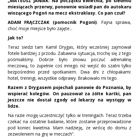
„MATEUSZ JANIAK: Na początku kwietnia, po siedmiu
miesiącach przerwy, ponownie wsiadł pan do autokaru
wiozącego Pogoń na mecz ekstraklasy. Co pan czuł?
ADAM FRĄCZCZAK (pomocnik Pogoni)
: Fajna sprawa,
choć moje miejsce było zajęte...
Jak to?
Teraz siedzi tam Kamil Drygas, który wcześniej zajmował
fotele bardziej z przodu. Zabawna sytuacja, trochę się z tego
pośmialiśmy. Dobrze było znowu poczuć adrenalinę
meczową, to zupełnie coś innego niż wejść do szatni tylko
bezpośrednio przed spotkaniem. Dwa dni z chłopakami:
hotel, treningi, wszystkie odprawy. Brakowało mi tego.
Razem z Drygasem pojechali panowie do Poznania, by
wspierać kolegów. On pauzował za żółte kartki, pan
jeszcze nie dostał zgody od lekarzy na występy w
lidze.
Na razie mogę uczestniczyć tylko w treningach. Teraz trzeba
czekać na ostatnie badanie, które zostanie przeprowadzone
pod koniec kwietnia. Mam nadzieję, że wrócę do domu z
zezwoleniem na grę w meczach”.