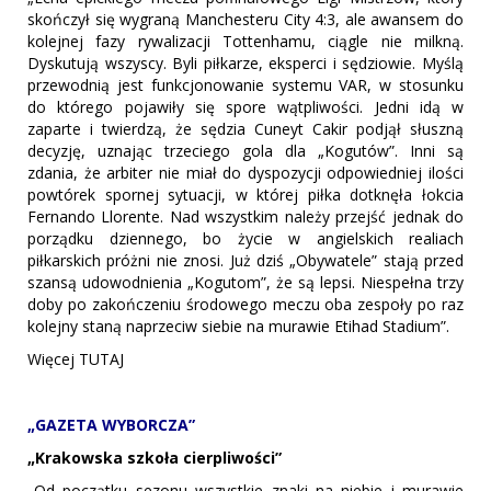
skończył się wygraną Manchesteru City 4:3, ale awansem do
kolejnej fazy rywalizacji Tottenhamu, ciągle nie milkną.
Dyskutują wszyscy. Byli piłkarze, eksperci i sędziowie. Myślą
przewodnią jest funkcjonowanie systemu VAR, w stosunku
do którego pojawiły się spore wątpliwości. Jedni idą w
zaparte i twierdzą, że sędzia Cuneyt Cakir podjął słuszną
decyzję, uznając trzeciego gola dla „Kogutów”. Inni są
zdania, że arbiter nie miał do dyspozycji odpowiedniej ilości
powtórek spornej sytuacji, w której piłka dotknęła łokcia
Fernando Llorente. Nad wszystkim należy przejść jednak do
porządku dziennego, bo życie w angielskich realiach
piłkarskich próżni nie znosi. Już dziś „Obywatele” stają przed
szansą udowodnienia „Kogutom”, że są lepsi. Niespełna trzy
doby po zakończeniu środowego meczu oba zespoły po raz
kolejny staną naprzeciw siebie na murawie Etihad Stadium”.
Więcej TUTAJ
„GAZETA WYBORCZA”
„Krakowska szkoła cierpliwości”
„Od początku sezonu wszystkie znaki na niebie i murawie