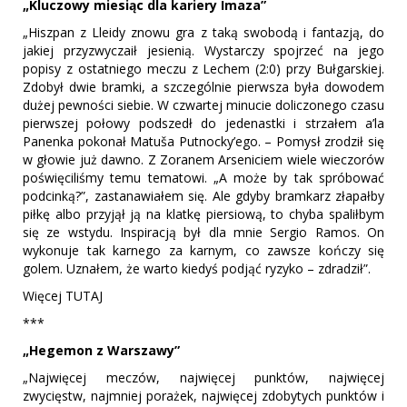
„Kluczowy miesiąc dla kariery Imaza”
„Hiszpan z Lleidy znowu gra z taką swobodą i fantazją, do
jakiej przyzwyczaił jesienią. Wystarczy spojrzeć na jego
popisy z ostatniego meczu z Lechem (2:0) przy Bułgarskiej.
Zdobył dwie bramki, a szczególnie pierwsza była dowodem
dużej pewności siebie. W czwartej minucie doliczonego czasu
pierwszej połowy podszedł do jedenastki i strzałem a’la
Panenka pokonał Matuša Putnocky’ego. – Pomysł zrodził się
w głowie już dawno. Z Zoranem Arseniciem wiele wieczorów
poświęciliśmy temu tematowi. „A może by tak spróbować
podcinką?”, zastanawiałem się. Ale gdyby bramkarz złapałby
piłkę albo przyjął ją na klatkę piersiową, to chyba spaliłbym
się ze wstydu. Inspiracją był dla mnie Sergio Ramos. On
wykonuje tak karnego za karnym, co zawsze kończy się
golem. Uznałem, że warto kiedyś podjąć ryzyko – zdradził”.
Więcej TUTAJ
***
„Hegemon z Warszawy”
„Najwięcej meczów, najwięcej punktów, najwięcej
zwycięstw, najmniej porażek, najwięcej zdobytych punktów i