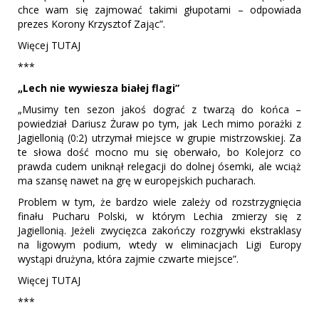
chce wam się zajmować takimi głupotami – odpowiada
prezes Korony Krzysztof Zając”.
Więcej TUTAJ
***
„Lech nie wywiesza białej flagi”
„Musimy ten sezon jakoś dograć z twarzą do końca –
powiedział Dariusz Żuraw po tym, jak Lech mimo porażki z
Jagiellonią (0:2) utrzymał miejsce w grupie mistrzowskiej. Za
te słowa dość mocno mu się oberwało, bo Kolejorz co
prawda cudem uniknął relegacji do dolnej ósemki, ale wciąż
ma szansę nawet na grę w europejskich pucharach.
Problem w tym, że bardzo wiele zależy od rozstrzygnięcia
finału Pucharu Polski, w którym Lechia zmierzy się z
Jagiellonią. Jeżeli zwycięzca zakończy rozgrywki ekstraklasy
na ligowym podium, wtedy w eliminacjach Ligi Europy
wystąpi drużyna, która zajmie czwarte miejsce”.
Więcej TUTAJ
***