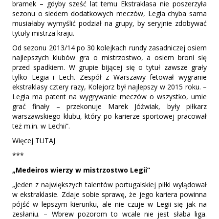
bramek – gdyby sześć lat temu Ekstraklasa nie poszerzyła
sezonu o siedem dodatkowych meczów, Legia chyba sama
musiałaby wymyślić podział na grupy, by seryjnie zdobywać
tytuły mistrza kraju.
Od sezonu 2013/14 po 30 kolejkach rundy zasadniczej osiem
najlepszych klubów gra o mistrzostwo, a osiem broni się
przed spadkiem. W grupie bijącej się o tytuł zawsze grały
tylko Legia i Lech. Zespół z Warszawy fetował wygranie
ekstraklasy cztery razy, Kolejorz był najlepszy w 2015 roku. –
Legia ma patent na wygrywanie meczów o wszystko, umie
grać finały – przekonuje Marek Jóźwiak, były piłkarz
warszawskiego klubu, który po karierze sportowej pracował
też m.in. w Lechii”.
Więcej TUTAJ
***
„Medeiros wierzy w mistrzostwo Legii”
„Jeden z największych talentów portugalskiej piłki wylądował
w ekstraklasie. Zdaje sobie sprawę, że jego kariera powinna
pójść w lepszym kierunku, ale nie czuje w Legii się jak na
zesłaniu. – Wbrew pozorom to wcale nie jest słaba liga.