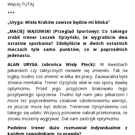
Więcej TUTAJ
***
„Uryga: Wisła Kraków zawsze będzie mi bliska”
„MACIEJ WĄSOWSKI (Przegląd Sportowy): Co takiego
zrobił trener Leszek Ojrzyński, że wygraliście dwa
ostatnie spotkania? Zdobyliście w dwóch ostatnich
meczach tyle samo punktów, co w poprzednich
jedenastu.
ALAN URYGA (obrońca Wisły Płock):
W kwestiach
piłkarskich czy taktycznych niewiele się zmieniło. Tak na
logikę, trudno coś zmienić w kilka dni pracy. Zauważalna była
zmiana mentalna. Trener Ojrzyński wlał w nas sporą dawkę
optymizmu. Przed jego przyjściem brakowało tego
pozytywnego spojrzenia. Trudno był nam jako piłkarzom i
może też poprzedniemu sztabowi szkoleniowemu wierzyć,
że jeszcze może być dobrze. Trenerowi Ojrzyńskiemu coś
takiego się udało. Wszyscy ponownie nabrali przekonania, że
znowu możemy wygrywać. Dał nam zastrzyk optymizmu.
Podobno trener dużo rozmawiał indywidualnie z
każdym zawodnikiem, to prawda?