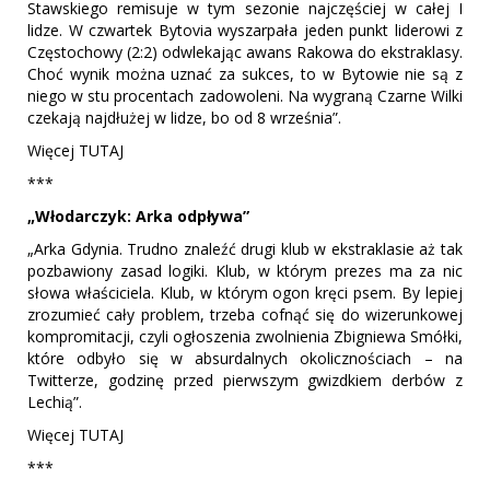
Stawskiego remisuje w tym sezonie najczęściej w całej I
lidze. W czwartek Bytovia wyszarpała jeden punkt liderowi z
Częstochowy (2:2) odwlekając awans Rakowa do ekstraklasy.
Choć wynik można uznać za sukces, to w Bytowie nie są z
niego w stu procentach zadowoleni. Na wygraną Czarne Wilki
czekają najdłużej w lidze, bo od 8 września”.
Więcej TUTAJ
***
„Włodarczyk: Arka odpływa”
„Arka Gdynia. Trudno znaleźć drugi klub w ekstraklasie aż tak
pozbawiony zasad logiki. Klub, w którym prezes ma za nic
słowa właściciela. Klub, w którym ogon kręci psem. By lepiej
zrozumieć cały problem, trzeba cofnąć się do wizerunkowej
kompromitacji, czyli ogłoszenia zwolnienia Zbigniewa Smółki,
które odbyło się w absurdalnych okolicznościach – na
Twitterze, godzinę przed pierwszym gwizdkiem derbów z
Lechią”.
Więcej TUTAJ
***