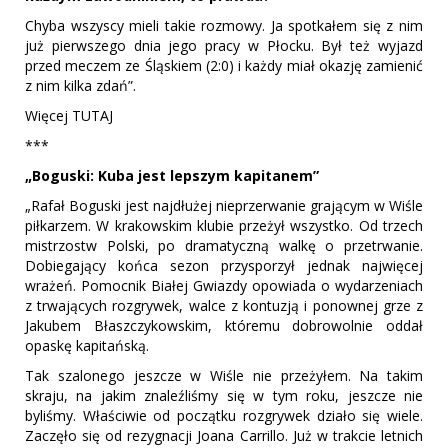
Chyba wszyscy mieli takie rozmowy. Ja spotkałem się z nim
już pierwszego dnia jego pracy w Płocku. Był też wyjazd
przed meczem ze Śląskiem (2:0) i każdy miał okazję zamienić
z nim kilka zdań”.
Więcej TUTAJ
***
„Boguski: Kuba jest lepszym kapitanem”
„Rafał Boguski jest najdłużej nieprzerwanie grającym w Wiśle
piłkarzem. W krakowskim klubie przeżył wszystko. Od trzech
mistrzostw Polski, po dramatyczną walkę o przetrwanie.
Dobiegający końca sezon przysporzył jednak najwięcej
wrażeń. Pomocnik Białej Gwiazdy opowiada o wydarzeniach
z trwających rozgrywek, walce z kontuzją i ponownej grze z
Jakubem Błaszczykowskim, któremu dobrowolnie oddał
opaskę kapitańską.
Tak szalonego jeszcze w Wiśle nie przeżyłem. Na takim
skraju, na jakim znaleźliśmy się w tym roku, jeszcze nie
byliśmy. Właściwie od początku rozgrywek działo się wiele.
Zaczęło się od rezygnacji Joana Carrillo. Już w trakcie letnich