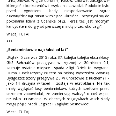
funkcjonować w grze obronnej Pasów, Chorwat zastępował
któregoś z konkurentów i zwykle nie zawodził. Podobnie było
przed tygodniem, kiedy niespodziewanie zagrał
dziewięćdziesiąt minut w miejsce Ukraińca i przyczynił się do
pokonania lidera z Gdańska (4:2). Teraz też jest mocnym
kandydatem do gry od pierwszej minuty przeciwko Legii”.
Więcej TUTAJ
***
„Beniaminkowie najsłabsi od lat”
„Piątek, 5 czerwca 2015 roku. 37. kolejka kolejka ekstraklasy.
GKS Bełchatów przegrywa w Łęcznej z Górnikiem 0:1,
zajmuje ostatnie miejsce i spada z ligi. Dzięki tej wygranej
Duma Lubelszczyzny rzutem na taśmę wyprzedza Zawiszę
Bydgoszcz (który przegrywa 2:3 w Chorzowie z Ruchem) i –
jako 14. drużyna w tabeli – zostaje w ekstraklasie. Nie tak
miały wyglądać losy beniaminków, których szefowie przed
sezonem zapowiadali, że zamierzają walczyć o coś więcej
niż tylko utrzymanie. W obecnych rozgrywkach w ich ślady
mogą pójść Miedź Legnica i Zagłębie Sosnowiec”.
Więcej TUTAJ