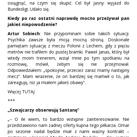
osiągnąć, na czym się skupić. Cel był jasny: wyjazd do
Bundesligi. Udało się.
Kiedy po raz ostatni naprawdę mocno przeżywał pan
jakieś niepowodzenie?
Artur Sobiech
: Nie przypominam sobie takich sytuacji.
Psychika zawsze była moją mocną stroną. Doskonale
pamiętam sytuację z meczu Polonii z Lechem, gdy z pięciu
metrów nie trafiłem do pustej bramki. Paweł Janas, który był
wtedy moim trenerem, wziął mnie po tym spotkaniu na
rozmowę, mówił, żebym się nie przejmował.
Odpowiedziałem: „spokojnie, przecież zaraz mamy następny
mecz”. Mam wrażenie, że on bardziej się martwił o to, jak
zareaguję, niż ja miałem jakieś obawy”.
Więcej TUTAJ
***
„Szwajcarzy obserwują Santanę”
„– O ile wiem, to bardzo wstępne zainteresowanie. Nie
przedstawiono nam żadnej oferty kupna tego piłkarza. Omar
po sezonie nadal będzie miał z nami ważny kontrakt –