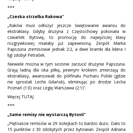
***
„Czeska strzelba Rakowa”
„Raków musi odłożyć jeszcze świętowanie awansu do
ekstraklasy. Gdyby drużyna z Częstochowy pokonała w
czwartek Bytovię, to promocję do najwyższej klasy
rozgrywkowej miałaby już zapewnioną. Zespół Marka
Papszuna zremisował jednak 2:2, a dwie bramki dla lidera I
ligi zdobył Petrašek.
Niewiele można w tym sezonie zarzucić drużynie Papszuna.
Grają ładną dla oka piłkę, pewnym krokiem zmierzają do
ekstraklasy, awansowali do półfinału Pucharu Polski (gdzie
nie sprostali Lechii Gdańsk), eliminując po drodze Lecha
Poznań (1:0) oraz Legię Warszawa (2:1)”.
Więcej TUTAJ
***
„Same remisy nie wystarczą Bytovii”
„Piętnaście remisów w 29. kolejkach to bardzo dużo. Dało to
15 punktów z 30 zdobytych przez bytowian. Zespół Adriana