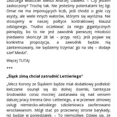
zastrzega właściciel Miedzi Andrzej Dadełło. – Czy jestem
zaskoczony? Trochę tak. Nie jesteśmy potentatami tej ligi.
Omar nie ma imponujących liczb, jeśli chodzi o gole czy
asysty, ale wiele innych walorów, którymi się wyróżnia. Nie
stosujemy w naszej polityce kontraktowej klauzul
odstępnego. Trudno oczekiwać za niego gigantycznych
pieniędzy, bo to nie jest zawodnik pierwszej młodości
(niedawno skończył 28 lat – przyp. red.). Jeśli pojawi się
konkretna propozycja, a zawodnik będzie nią
zainteresowany, nie będziemy trzymać go na siłę – dodaje
szef Miedzi”.
Więcej TUTAJ
***
„Śląsk zimą chciał zatrudnić Lettieriego”
„Mecz Korony ze Śląskiem będzie miał dodatkowy podtekst:
kielczanie osunęli się do dolnej ósemki, tamtejsze
środowisko coraz mocniej zastanawia się nad sensem
dalszej pracy trenera Gino Lettieriego, a w przerwie zimowej
usługi niemiecko-włoskiego szkoleniowca zaoferowano
wrocławianom. Mógł stać po przeciwnej stronie barykady,
niż będzie w poniedziałek. – To niemożliwe. Dziwię się, że