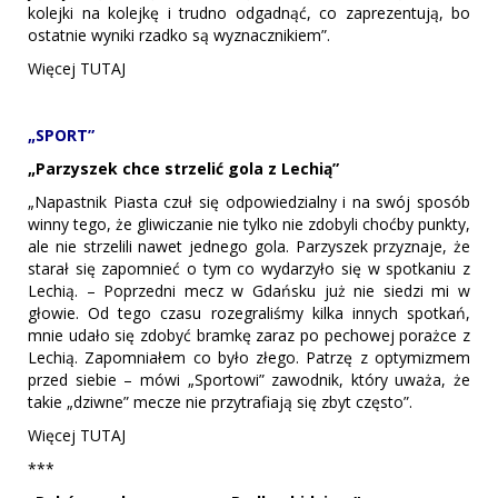
kolejki na kolejkę i trudno odgadnąć, co zaprezentują, bo
ostatnie wyniki rzadko są wyznacznikiem”.
Więcej TUTAJ
„SPORT”
„Parzyszek chce strzelić gola z Lechią”
„Napastnik Piasta czuł się odpowiedzialny i na swój sposób
winny tego, że gliwiczanie nie tylko nie zdobyli choćby punkty,
ale nie strzelili nawet jednego gola. Parzyszek przyznaje, że
starał się zapomnieć o tym co wydarzyło się w spotkaniu z
Lechią. – Poprzedni mecz w Gdańsku już nie siedzi mi w
głowie. Od tego czasu rozegraliśmy kilka innych spotkań,
mnie udało się zdobyć bramkę zaraz po pechowej porażce z
Lechią. Zapomniałem co było złego. Patrzę z optymizmem
przed siebie – mówi „Sportowi” zawodnik, który uważa, że
takie „dziwne” mecze nie przytrafiają się zbyt często”.
Więcej TUTAJ
***