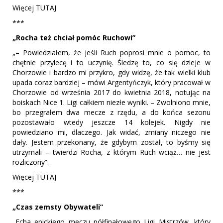
Więcej TUTAJ
***
„Rocha też chciał pomóc Ruchowi”
„– Powiedziałem, że jeśli Ruch poprosi mnie o pomoc, to
chętnie przylecę i to uczynię. Śledzę to, co się dzieje w
Chorzowie i bardzo mi przykro, gdy widzę, że tak wielki klub
upada coraz bardziej – mówi Argentyńczyk, który pracował w
Chorzowie od września 2017 do kwietnia 2018, notując na
boiskach Nice 1. Ligi całkiem niezłe wyniki. – Zwolniono mnie,
bo przegrałem dwa mecze z rzędu, a do końca sezonu
pozostawało wtedy jeszcze 14 kolejek. Nigdy nie
powiedziano mi, dlaczego. Jak widać, zmiany niczego nie
dały. Jestem przekonany, że gdybym został, to byśmy się
utrzymali – twierdzi Rocha, z którym Ruch wciąż… nie jest
rozliczony”.
Więcej TUTAJ
***
„Czas zemsty Obywateli”
„Echa epickiego meczu półfinałowego Ligi Mistrzów, który