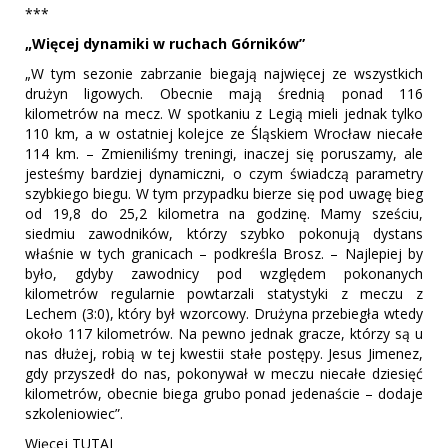
***
„Więcej dynamiki w ruchach Górników”
„W tym sezonie zabrzanie biegają najwięcej ze wszystkich
drużyn ligowych. Obecnie mają średnią ponad 116
kilometrów na mecz. W spotkaniu z Legią mieli jednak tylko
110 km, a w ostatniej kolejce ze Śląskiem Wrocław niecałe
114 km. – Zmieniliśmy treningi, inaczej się poruszamy, ale
jesteśmy bardziej dynamiczni, o czym świadczą parametry
szybkiego biegu. W tym przypadku bierze się pod uwagę bieg
od 19,8 do 25,2 kilometra na godzinę. Mamy sześciu,
siedmiu zawodników, którzy szybko pokonują dystans
właśnie w tych granicach – podkreśla Brosz. – Najlepiej by
było, gdyby zawodnicy pod względem pokonanych
kilometrów regularnie powtarzali statystyki z meczu z
Lechem (3:0), który był wzorcowy. Drużyna przebiegła wtedy
około 117 kilometrów. Na pewno jednak gracze, którzy są u
nas dłużej, robią w tej kwestii stałe postępy. Jesus Jimenez,
gdy przyszedł do nas, pokonywał w meczu niecałe dziesięć
kilometrów, obecnie biega grubo ponad jedenaście – dodaje
szkoleniowiec”.
Więcej TUTAJ