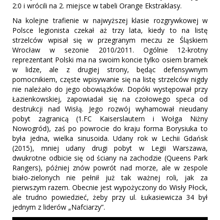
2:0 i wrócili na 2. miejsce w tabeli Orange Ekstraklasy.
Na kolejne trafienie w najwyższej klasie rozgrywkowej w
Polsce legionista czekał aż trzy lata, kiedy to na listę
strzelców wpisał się w przegranym meczu ze Śląskiem
Wrocław w sezonie 2010/2011. Ogólnie 12-krotny
reprezentant Polski ma na swoim koncie tylko osiem bramek
w lidze, ale z drugiej strony, będąc defensywnym
pomocnikiem, częste wpisywanie się na listę strzelców nigdy
nie należało do jego obowiązków. Dopóki występował przy
Łazienkowskiej, zapowiadał się na czołowego speca od
destrukcji nad Wisłą. Jego rozwój wyhamował nieudany
pobyt zagranicą (1.FC Kaiserslautern i Wołga Niżny
Nowogród), zaś po powrocie do kraju forma Borysiuka to
była jedna, wielka sinusoida. Udany rok w Lechii Gdańsk
(2015), mniej udany drugi pobyt w Legii Warszawa,
dwukrotne odbicie się od ściany na zachodzie (Queens Park
Rangers), później znów powrót nad morze, ale w zespole
biało-zielonych nie pełnił już tak ważnej roli, jak za
pierwszym razem. Obecnie jest wypożyczony do Wisły Płock,
ale trudno powiedzieć, żeby przy ul. Łukasiewicza 34 był
jednym z liderów „Nafciarzy”.