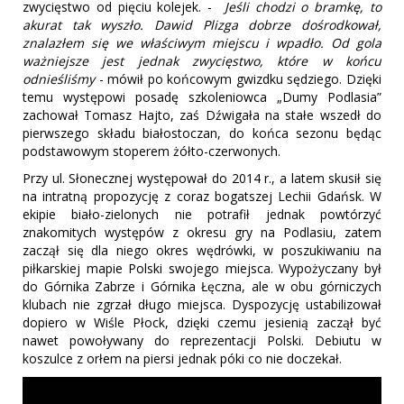
zwycięstwo od pięciu kolejek. -
Jeśli chodzi o bramkę, to
akurat tak wyszło. Dawid Plizga dobrze dośrodkował,
znalazłem się we właściwym miejscu i wpadło. Od gola
ważniejsze jest jednak zwycięstwo, które w końcu
odnieśliśmy
- mówił po końcowym gwizdku sędziego. Dzięki
temu występowi posadę szkoleniowca „Dumy Podlasia”
zachował Tomasz Hajto, zaś Dźwigała na stałe wszedł do
pierwszego składu białostoczan, do końca sezonu będąc
podstawowym stoperem żółto-czerwonych.
Przy ul. Słonecznej występował do 2014 r., a latem skusił się
na intratną propozycję z coraz bogatszej Lechii Gdańsk. W
ekipie biało-zielonych nie potrafił jednak powtórzyć
znakomitych występów z okresu gry na Podlasiu, zatem
zaczął się dla niego okres wędrówki, w poszukiwaniu na
piłkarskiej mapie Polski swojego miejsca. Wypożyczany był
do Górnika Zabrze i Górnika Łęczna, ale w obu górniczych
klubach nie zgrzał długo miejsca. Dyspozycję ustabilizował
dopiero w Wiśle Płock, dzięki czemu jesienią zaczął być
nawet powoływany do reprezentacji Polski. Debiutu w
koszulce z orłem na piersi jednak póki co nie doczekał.