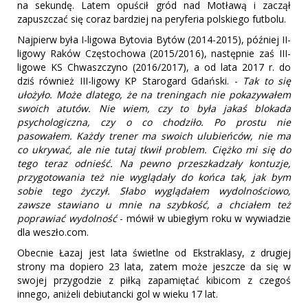
na sekundę. Latem opuścił gród nad Motławą i zaczął
zapuszczać się coraz bardziej na peryferia polskiego futbolu.
Najpierw była I-ligowa Bytovia Bytów (2014-2015), później II-
ligowy Raków Częstochowa (2015/2016), następnie zaś III-
ligowe KS Chwaszczyno (2016/2017), a od lata 2017 r. do
dziś również III-ligowy KP Starogard Gdański. -
Tak to się
ułożyło. Może dlatego, że na treningach nie pokazywałem
swoich atutów. Nie wiem, czy to była jakaś blokada
psychologiczna, czy o co chodziło. Po prostu nie
pasowałem. Każdy trener ma swoich ulubieńców, nie ma
co ukrywać, ale nie tutaj tkwił problem. Ciężko mi się do
tego teraz odnieść. Na pewno przeszkadzały kontuzje,
przygotowania też nie wyglądały do końca tak, jak bym
sobie tego życzył. Słabo wyglądałem wydolnościowo,
zawsze stawiano u mnie na szybkość, a chciałem też
poprawiać wydolność
- mówił w ubiegłym roku w wywiadzie
dla weszło.com.
Obecnie Łazaj jest lata świetlne od Ekstraklasy, z drugiej
strony ma dopiero 23 lata, zatem może jeszcze da się w
swojej przygodzie z piłką zapamiętać kibicom z czegoś
innego, aniżeli debiutancki gol w wieku 17 lat.