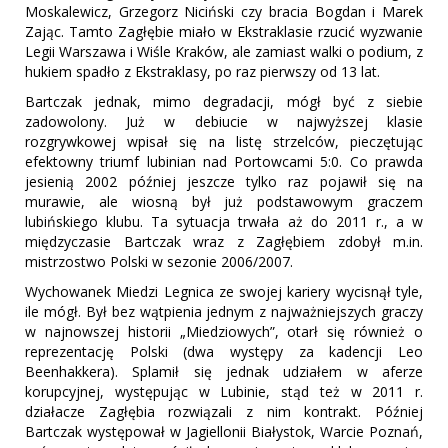
Moskalewicz, Grzegorz Niciński czy bracia Bogdan i Marek
Zając. Tamto Zagłębie miało w Ekstraklasie rzucić wyzwanie
Legii Warszawa i Wiśle Kraków, ale zamiast walki o podium, z
hukiem spadło z Ekstraklasy, po raz pierwszy od 13 lat.
Bartczak jednak, mimo degradacji, mógł być z siebie
zadowolony. Już w debiucie w najwyższej klasie
rozgrywkowej wpisał się na listę strzelców, pieczętując
efektowny triumf lubinian nad Portowcami 5:0. Co prawda
jesienią 2002 później jeszcze tylko raz pojawił się na
murawie, ale wiosną był już podstawowym graczem
lubińskiego klubu. Ta sytuacja trwała aż do 2011 r., a w
międzyczasie Bartczak wraz z Zagłębiem zdobył m.in.
mistrzostwo Polski w sezonie 2006/2007.
Wychowanek Miedzi Legnica ze swojej kariery wycisnął tyle,
ile mógł. Był bez wątpienia jednym z najważniejszych graczy
w najnowszej historii „Miedziowych”, otarł się również o
reprezentację Polski (dwa występy za kadencji Leo
Beenhakkera). Splamił się jednak udziałem w aferze
korupcyjnej, występując w Lubinie, stąd też w 2011 r.
działacze Zagłębia rozwiązali z nim kontrakt. Później
Bartczak występował w Jagiellonii Białystok, Warcie Poznań,