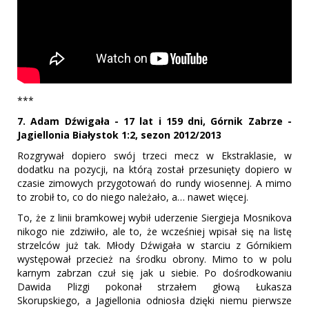
***
7. Adam Dźwigała - 17 lat i 159 dni, Górnik Zabrze -
Jagiellonia Białystok 1:2, sezon 2012/2013
Rozgrywał dopiero swój trzeci mecz w Ekstraklasie, w
dodatku na pozycji, na którą został przesunięty dopiero w
czasie zimowych przygotowań do rundy wiosennej. A mimo
to zrobił to, co do niego należało, a… nawet więcej.
To, że z linii bramkowej wybił uderzenie Siergieja Mosnikova
nikogo nie zdziwiło, ale to, że wcześniej wpisał się na listę
strzelców już tak. Młody Dźwigała w starciu z Górnikiem
występował przecież na środku obrony. Mimo to w polu
karnym zabrzan czuł się jak u siebie. Po dośrodkowaniu
Dawida Plizgi pokonał strzałem głową Łukasza
Skorupskiego, a Jagiellonia odniosła dzięki niemu pierwsze