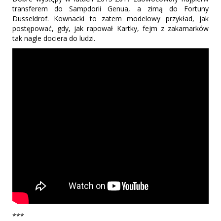
transferem do Sampdorii Genua, a zimą do Fortuny
Dusseldrof. Kownacki to zatem modelowy przykład, jak
postępować, gdy, jak rapował Kartky, fejm z zakamarków
tak nagle dociera do ludzi.
***