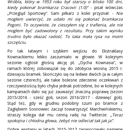
Wróbla, który w 1953 roku był starszy o blisko 100 dni,
kiedy pokonał bramkarza Cracovii (1:0)”
- pisał wówczas
„Przegląd Sportowy”. Sam piłkarz z kolei przyznał: -
Nie
mogłem uwierzyć, że udało mi się pokonać bramkarza
Pogoni. To oczywiste, że cieszyłem się z trafienia, ale nie
mogłem być zadowolony z rezultatu. Przy takim wyniku
trudno było okazać radość. To taka mała rysa na moim
szczęściu.
Po tak łatwym i szybkim wejściu do Ekstraklasy
Kownackiemu lekko zaszumiało w głowie. W kolejnym
sezonie ogłosił głośną akcję pt. „Dycha Kownasia”, w
ramach której zobowiązał się do zdobycia wiosną 2015 r.
dziesięciu bramek. Skończyło się na ledwie dwóch (a w całym
sezonie czterech), ale takie bolesne zderzenie oczekiwań z
rzeczywistością było chyba jednak potrzebne, bo w kolejnych
kampaniach dało się już zauważyć znaczną poprawę (sezon
2015/2016 - sześć goli, sezon 2016/2017 - dziewięć goli).
Stąd też, gdy w grudniu podobny szum po bramce z
Zagłębiem Sosnowiec zaczął towarzyszyć Marchwińskiemu,
straszy kolega dał mu cenną radę na Twitterze:
„Teraz
spokojna i chłodna głowa, żebyś nie odleciał tak jak ja”.
Dobre występy w latach 2015-2017 zaowocowały najpierw