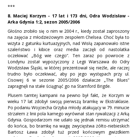
***
8. Maciej Korzym - 17 lat i 173 dni, Odra Wodzisław -
Arka Gdynia 1:2, sezon 2005/2006
Głośno zrobiło się o nim w 2004 r., kiedy został zaproszony
na zajęcia z młodzieżowym zespołem Chelsea. Choć była to
wizyta z gatunku kurtuazyjnych, nad Wisłą zapanowało istne
szaleństwo i kibice oraz media zaczęli od nastolatka
oczekiwać „Bóg wie czego”. Ten zaraz po powrocie z
Londynu został wypożyczony z Legii Warszawa do Odry
Wodzisław Śląski, w której prezentował się nieźle, ale raczej
trudno było oczekiwać, aby po jego występach przy ul.
Cisowej 6 w sezonie 2005/2006 działacze „The Blues”
zapragnęli na stałe ściągnąć go na Stamford Brigde.
Plusem tamtej kampanii na pewno był fakt, że Korzym w
wieku 17 lat zdobył swoją pierwszą bramkę w Ekstraklasie.
Po podaniu Wojciecha Grzyba młody atakujący w 79. minucie
strzałem z linii pola karnego wyrównał stan rywalizacji z Arką
Gdynia. Gospodarzom nie udało się jednak remisu utrzymać
do końca, bo bramkę na wagę zwycięstwa żółto-niebieskich
Bartosz Ława zdobył tuż przed końcowym gwizdkiem