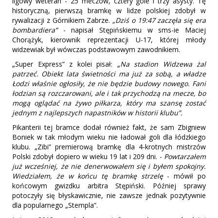
ligowy weteran - 25 meczów, cztery gole i trzy asysty. Tę
historyczną, pierwszą bramkę w lidze polskiej zdobył w
rywalizacji z Górnikiem Zabrze.
„Dziś o 19:47 zaczęła się era
bombardiera”
- napisał Stępińskiemu w sms-ie Maciej
Chorążyk, kierownik reprezentacji U-17, której młody
widzewiak był wówczas podstawowym zawodnikiem.
„Super Express” z kolei pisał: „
Na stadion Widzewa żal
patrzeć. Obiekt lata świetności ma już za sobą, a władze
Łodzi właśnie ogłosiły, że nie będzie budowy nowego. Fani
łodzian są rozczarowani, ale i tak przychodzą na mecze, bo
mogą oglądać na żywo piłkarza, który ma szansę zostać
jednym z najlepszych napastników w historii klubu”.
Pikanterii tej bramce dodał również fakt, że sam Zbigniew
Boniek w tak młodym wieku nie ładował goli dla łódzkiego
klubu. „Zibi” premierową bramkę dla 4-krotnych mistrzów
Polski zdobył dopiero w wieku 19 lat i 209 dni. -
Powtarzałem
już wcześniej, że nie denerwowałem się i byłem spokojny.
Wiedziałem, że w końcu tę bramkę strzelę
- mówił po
końcowym gwizdku arbitra Stępiński. Później sprawy
potoczyły się błyskawicznie, nie zawsze jednak pozytywnie
dla popularnego „Stempla”.