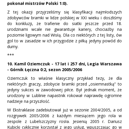
pokonał mistrzów Polski 1:0).
Z tej okazji przyjrzeliśmy się klasyfikacji najmłodszych
zdobywców bramki w lidze polskiej w XXI wieku i doszliśmy
do konkluzji, że trafienie do siatki jeszcze przed 18.
urodzinami wcale nie gwarantuje kariery, chociażby na
poziomie ligowym nad Wisłą. Dla co niektórych z tej listy, ów
gol to w zasadzie w ich przygodzie z piłką jedyny powód do
dumy.
***
10. Kamil Oziemczuk - 17 lat i 257 dni, Legia Warszawa
- Górnik Łęczna 0:2, sezon 2005/2006
Oziemczuk to właśnie klasyczny przykład tezy, że dla
niektórych graczy, zdobycie bramki przed „osiemnastką” to
jedyny sukces w zawodowej piłce. Był jednak moment, że
urodzony w Lublinie napastnik rokował naprawdę ogromne
nadzieje na przyszłość.
W Ekstraklasie zadebiutował już w sezonie 2004/2005, a od
rozgrywek 2005/2006 z każdym miesiącem jego rola w
zespole z Lubelszczyzny rosła. Jesienią 2005 r. Dariusz
Kubicki cyklicznie korzystał z jego usług, wpuszczając go w