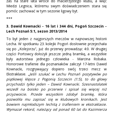
zaś na stare lata wrócił do macierzystego klubu, a więc
Miedzi Legnica, któremu swym doświadczeniem stara się
pomóc zachować w tym sezonie ligowy byt.
***
3. Dawid Kownacki - 16 lat i 344 dni, Pogoń Szczecin -
Lech Poznań 5:1, sezon 2013/2014
To był jeden z najgorszych meczów w najnowszej historii
Lecha. W spotkaniu 23. kolejki Pogoń dosłownie przejechała
się po „Kolejorzu”, już do przerwy prowadząc 4:0. W drugiej
części Portowcy dołożyli jeszcze jedną bramkę, a wszystkie
były autorstwa jednego człowieka - Marcina Robaka.
Honorowe trafienie dla poznaniaków zaliczył 17-letni Dawid
Kownacki, rozgrywający dopiero swój trzeci mecz w
Ekstraklasie.
„Jeśli szukać w Lechu Poznań pozytywów po
piątkowej klęsce z Pogonią Szczecin (1:5), to do głowy
przychodzi tylko jeden – Dawid Kownacki. Szesnastolatek
wszedł na boisko po przerwie i spisał się więcej niż
przyzwoicie. Przede wszystkim zdobył bramkę, która
pozwoliła mu zapisać się w klubowych kronikach. Jest
bowiem najmłodszym lechitą z trafieniem w ekstraklasie.
Wymazał rekord, należący od ponad 60 lat do Kazimierza