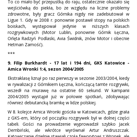
To co miało być przepustką do raju, ostatecznie okazało się
wejściówką do piekła, bo ze względu na liczne problemy
zdrowotne, były gracz Górnika nigdy nie zadebiutował w
Ligue 1. Gdy w 2008 r. ponownie postawił stopy na polskich
boiskach, występował jedynie w niższych klasach
rozgrywkowych (Motor Lublin, ponownie Górnik Łęczna,
Orlęta Radzyń Podlaski, Avia Świdnik, znów Motor i obecnie
Hetman Zamość).
***
9. Filip Burkhardt - 17 lat i 194 dni, GKS Katowice -
Amica Wronki 1:4, sezon 2004/2005
Ekstraklasę liznął po raz pierwszy w sezonie 2003/2004, kiedy
w rywalizacji z Górnikiem Łęczna, kończącą tamte rozgrywki,
wszedł na murawę na ostatnie 60 sekund. W kampanii
2004/2005 wystąpił już w połowie spotkań, zdobywając
również debiutancką bramkę w lidze polskiej.
W 8. kolejce Amica Wronki gościła w Katowicach, gdzie grała
z GKS-em, który od początku rozgrywek był w dolnej części
tabeli. Gości na prowadzenie wyprowadził szybko Jacek
Dembiński, ale wkrótce wyrównał Artur Andruszczak.
Katowiczanie dzielnie stawiali czoła faworytowi z Wronek, ale