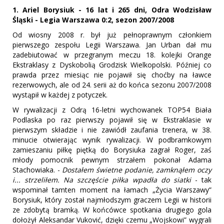
1. Ariel Borysiuk - 16 lat i 265 dni, Odra Wodzisław
Śląski - Legia Warszawa 0:2, sezon 2007/2008
Od wiosny 2008 r. był już pełnoprawnym członkiem
pierwszego zespołu Legii Warszawa. Jan Urban dał mu
zadebiutować w przegranym meczu 18. kolejki Orange
Ekstraklasy z Dyskobolią Grodzisk Wielkopolski. Później co
prawda przez miesiąc nie pojawił się choćby na ławce
rezerwowych, ale od 24. serii aż do końca sezonu 2007/2008
wystąpił w każdej z potyczek.
W rywalizacji z Odrą 16-letni wychowanek TOP54 Biała
Podlaska po raz pierwszy pojawił się w Ekstraklasie w
pierwszym składzie i nie zawiódł zaufania trenera, w 38.
minucie otwierając wynik rywalizacji. W podbramkowym
zamieszaniu piłkę piętką do Borysiuka zagrał Roger, zaś
młody pomocnik pewnym strzałem pokonał Adama
Stachowiaka. -
Dostałem świetne podanie, zamknąłem oczy
i... strzeliłem. Na szczęście piłka wpadła do siatki
- tak
wspominał tamten moment na łamach „Życia Warszawy”
Borysiuk, który został najmłodszym graczem Legii w historii
ze zdobytą bramką. W końcówce spotkania drugiego gola
dołożył Aleksandar Vuković, dzięki czemu „Wojskowi” wygrali