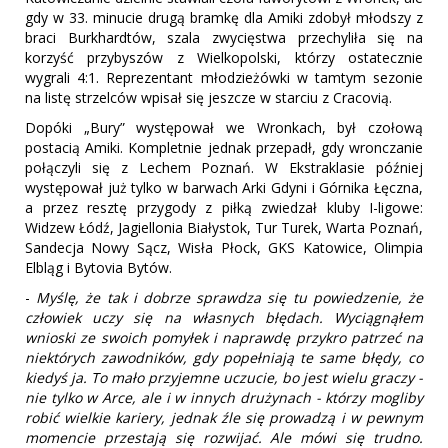
gdy w 33. minucie drugą bramkę dla Amiki zdobył młodszy z
braci Burkhardtów, szala zwycięstwa przechyliła się na
korzyść przybyszów z Wielkopolski, którzy ostatecznie
wygrali 4:1. Reprezentant młodzieżówki w tamtym sezonie
na listę strzelców wpisał się jeszcze w starciu z Cracovią.
Dopóki „Bury” występował we Wronkach, był czołową
postacią Amiki. Kompletnie jednak przepadł, gdy wronczanie
połączyli się z Lechem Poznań. W Ekstraklasie później
występował już tylko w barwach Arki Gdyni i Górnika Łęczna,
a przez resztę przygody z piłką zwiedzał kluby I-ligowe:
Widzew Łódź, Jagiellonia Białystok, Tur Turek, Warta Poznań,
Sandecja Nowy Sącz, Wisła Płock, GKS Katowice, Olimpia
Elbląg i Bytovia Bytów.
-
Myślę, że tak i dobrze sprawdza się tu powiedzenie, że
człowiek uczy się na własnych błędach. Wyciągnąłem
wnioski ze swoich pomyłek i naprawdę przykro patrzeć na
niektórych zawodników, gdy popełniają te same błędy, co
kiedyś ja. To mało przyjemne uczucie, bo jest wielu graczy -
nie tylko w Arce, ale i w innych drużynach - którzy mogliby
robić wielkie kariery, jednak źle się prowadzą i w pewnym
momencie przestają się rozwijać. Ale mówi się trudno.