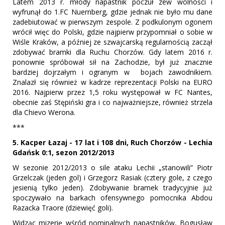
Latem 2013 r. młody napastnik poczuł zew wolności i
wyfrunął do 1.FC Nuernberg, gdzie jednak nie było mu dane
zadebiutować w pierwszym zespole. Z podkulonym ogonem
wrócił więc do Polski, gdzie najpierw przypomniał o sobie w
Wiśle Kraków, a później ze szwajcarską regularnością zaczął
zdobywać bramki dla Ruchu Chorzów. Gdy latem 2016 r.
ponownie spróbował sił na Zachodzie, był już znacznie
bardziej dojrzałym i ogranym w bojach zawodnikiem.
Znalazł się również w kadrze reprezentacji Polski na EURO
2016. Najpierw przez 1,5 roku występował w FC Nantes,
obecnie zaś Stępiński gra i co najważniejsze, również strzela
dla Chievo Werona.
***
5. Kacper Łazaj - 17 lat i 108 dni, Ruch Chorzów - Lechia
Gdańsk 0:1, sezon 2012/2013
W sezonie 2012/2013 o sile ataku Lechii „stanowili” Piotr
Grzelczak (jeden gol) i Grzegorz Rasiak (cztery gole, z czego
jesienią tylko jeden). Zdobywanie bramek tradycyjnie już
spoczywało na barkach ofensywnego pomocnika Abdou
Razacka Traore (dziewięć goli).
Widząc mizerię wśród nominalnych napastników, Bogusław