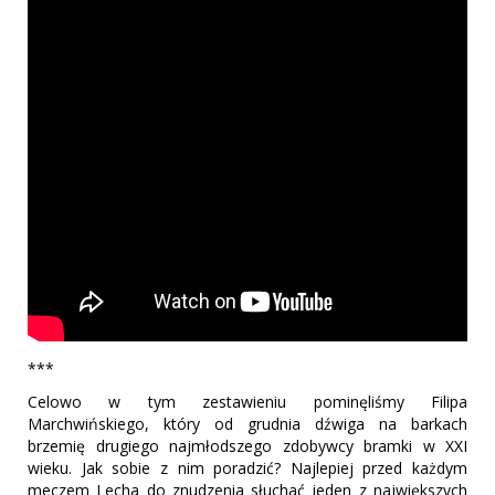
***
Celowo w tym zestawieniu pominęliśmy Filipa
Marchwińskiego, który od grudnia dźwiga na barkach
brzemię drugiego najmłodszego zdobywcy bramki w XXI
wieku. Jak sobie z nim poradzić? Najlepiej przed każdym
meczem Lecha do znudzenia słuchać jeden z największych