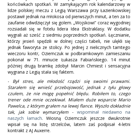
końcówkach spotkań. W zamykającym rok kalendarzowy w
lidze polskiej meczu z Legią Warszawa przy Łazienkowskiej
postawił jednak na młokosa od pierwszych minut, a ten za to
zaufanie odwdzięczył się golem. „Wojskowi” coraz wygodniej
rozsiadali się w fotelu lidera Idea Ekstraklasy. W dodatku
wygrali aż sześć z siedmiu poprzednich spotkań. Łęcznianie,
którzy jesień spędzili w dolnej części tabeli, nie ulękli się
jednak faworyta ze stolicy. Po jednej z nielicznych tamtego
wieczoru kontr, Oziemczuk w podbramkowym zamieszaniu
pokonał w 71. minucie Łukasza Fabiańskiego. 14 minut
później drugą bramkę zdobył Marcin Chmiest i sensacyjna
wygrana z Legią stała się faktem.
-
Był stres, ale młodość rządzi się swoimi prawami.
Starałem się wnieść przebojowość, jednak z tyłu głowy
czułem, że nie mogę popełnić błędu. Robiłem to, czego
trener ode mnie oczekiwał. Miałem duże wsparcie Mario
Pawelca, z którym grałem na lewej flance. Wyszło dokładnie
tak, jak sobie wymarzyłem
-
wspominał niedawno na
naszych łamach
. Wiosną Oziemczuk jeszcze dwukrotnie
wpisał się na listę strzelców, latem zaś podpisał 4-letni
kontrakt z AJ Auxerre.