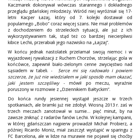
Kaczmarek dokonywał wówczas starannego i dokładnego
przeglądu gdańskiej młodzieży. Wśród niej wyróżniał się 17-
letni Kacper Łazaj, który od 7. kolejki dostawał od
popularnego „Bobo” coraz więcej szans. Nie miał problemów
z dochodzeniem do strzeleckich sytuacji, ale już z ich
wykorzystywaniem tak, stąd też co bardziej niecierpliwsi
kibice Lechii, przerabiali jego nazwisko na „Łajzaj”.
W końcu jednak nastolatek przełamał swoją niemoc i w
wyjazdowej rywalizacji z Ruchem Chorzów, strzelając gola w
końcówce, zapewnił biało-zielonym cenne zwycięstwo nad
sąsiadem w tabeli. -
Serce mi się radowało i powiem
szczerze, że już nie wiedziałem w jaki sposób mam okazać,
jaki jestem szczęśliwy
- mówił po meczu, wyraźnie
poruszony w rozmowie z „Dziennikiem Bałtyckim”.
Do końca rundy jesiennej wystąpił jeszcze w trzech
spotkaniach, ale bramki już nie zdobył. Wiosną 2013 r. zaś w
trzech meczach zanotował w sumie… pięć minut, by na
zawsze zniknąć z radarów fanów Lechii. W kolejnej kampanii,
w której gdańszczan najpierw prowadził Michał Probierz, a
później Ricardo Moniz, miał zaszczyt wystąpić w sparingu z
FC Barcelona, ale w lidze na murawie nie pojawił się choćby