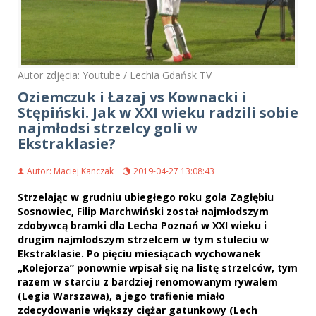
Autor zdjęcia: Youtube / Lechia Gdańsk TV
Oziemczuk i Łazaj vs Kownacki i
Stępiński. Jak w XXI wieku radzili sobie
najmłodsi strzelcy goli w
Ekstraklasie?
Autor: Maciej Kanczak
2019-04-27 13:08:43
Strzelając w grudniu ubiegłego roku gola Zagłębiu
Sosnowiec, Filip Marchwiński został najmłodszym
zdobywcą bramki dla Lecha Poznań w XXI wieku i
drugim najmłodszym strzelcem w tym stuleciu w
Ekstraklasie. Po pięciu miesiącach wychowanek
„Kolejorza” ponownie wpisał się na listę strzelców, tym
razem w starciu z bardziej renomowanym rywalem
(Legia Warszawa), a jego trafienie miało
zdecydowanie większy ciężar gatunkowy (Lech