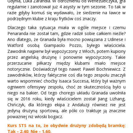
Gdynia, Luka Zarandia. W odróżnieniu od Wenezuelczyka, gra
regularnie i zanotował już 4 asysty w tym sezonie. To tak w
razie gdyby komuś się wydawało, że siedzenie na ławce w
podrzędnym klubie z kraju frytków coś znaczy.
Dlaczego taka sytuacja miała w ogóle miejsce i czemu
Penaranda nie został tam, gdzie radził sobie całkiem nieźle?
Ano dlatego, że Granada była mocno powiązana z Udinese i
Watford osobą Giampaolo Pozzo, byłego właściciela.
Zawodnik najpierw był wypożyczony z Włoch, potem kupiony
przez angielską drużynę i ponownie wypożyczony. Takie
przerzucanie piłkarzy między klubami miało miejsce
notorycznie. Doświadczył tego nawet Paweł Bochniewicz. Z
zawodników, którzy faktycznie coś dla tego zespołu znaczyli
warto wspomnieć choćby Isaaca Succesa, który był ważnym
ogniwem ofensywy zespołu, choć ze skutecznością było u
niego na bakier. Od tego chorego układu Granada uwolniła
się w 2016 roku, kiedy właścicielem został Jiang Lizhang,
Chińczyk, dla którego ekipa z Andaluzji również nie jest
jedyną drużyną sportową, ale póki co traktuje ją znacznie
poważniej niż włoski bogacz.
Kurs STS na to, że obydwie drużyny zdobędą bramkę:
Tak - 2,40; Nie - 1,60.