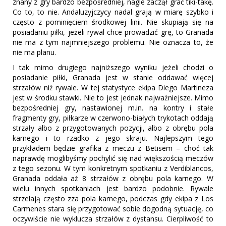
znany z gry bardzo bezpośredniej, nagle zaczął grać tiki-takę.
Co to, to nie. Andaluzyjczycy nadal grają w miarę szybko i
często z pominięciem środkowej linii. Nie skupiają się na
posiadaniu piłki, jeżeli rywal chce prowadzić grę, to Granada
nie ma z tym najmniejszego problemu. Nie oznacza to, że
nie ma planu.
I tak mimo drugiego najniższego wyniku jeżeli chodzi o
posiadanie piłki, Granada jest w stanie oddawać więcej
strzałów niż rywale. W tej statystyce ekipa Diego Martineza
jest w środku stawki. Nie to jest jednak najważniejsze. Mimo
bezpośredniej gry, nastawionej m.in. na kontry i stałe
fragmenty gry, piłkarze w czerwono-białych trykotach oddają
strzały albo z przygotowanych pozycji, albo z obrębu pola
karnego i to rzadko z jego skraju. Najlepszym tego
przykładem będzie grafika z meczu z Betisem – choć tak
naprawdę moglibyśmy pochylić się nad większością meczów
z tego sezonu. W tym konkretnym spotkaniu z Verdiblancos,
Granada oddała aż 8 strzałów z obrębu pola karnego. W
wielu innych spotkaniach jest bardzo podobnie. Rywale
strzelają często zza pola karnego, podczas gdy ekipa z Los
Carmenes stara się przygotować sobie dogodną sytuację, co
oczywiście nie wyklucza strzałów z dystansu. Cierpliwość to