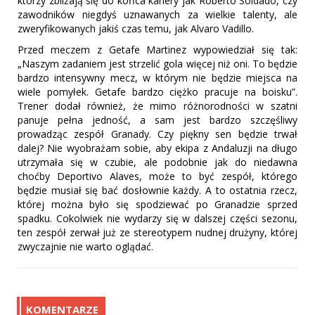
którzy zbliżają się do końca kariery jak Roberto Soldado, czy
zawodników niegdyś uznawanych za wielkie talenty, ale
zweryfikowanych jakiś czas temu, jak Alvaro Vadillo.
Przed meczem z Getafe Martinez wypowiedział się tak:
„Naszym zadaniem jest strzelić gola więcej niż oni. To będzie
bardzo intensywny mecz, w którym nie będzie miejsca na
wiele pomyłek. Getafe bardzo ciężko pracuje na boisku”.
Trener dodał również, że mimo różnorodności w szatni
panuje pełna jedność, a sam jest bardzo szczęśliwy
prowadząc zespół Granady. Czy piękny sen będzie trwał
dalej? Nie wyobrażam sobie, aby ekipa z Andaluzji na długo
utrzymała się w czubie, ale podobnie jak do niedawna
choćby Deportivo Alaves, może to być zespół, którego
będzie musiał się bać dosłownie każdy. A to ostatnia rzecz,
której można było się spodziewać po Granadzie sprzed
spadku. Cokolwiek nie wydarzy się w dalszej części sezonu,
ten zespół zerwał już ze stereotypem nudnej drużyny, której
zwyczajnie nie warto oglądać.
KOMENTARZE