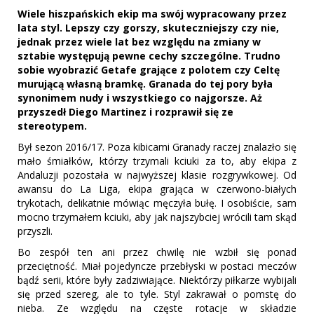
Wiele hiszpańskich ekip ma swój wypracowany przez
lata styl. Lepszy czy gorszy, skuteczniejszy czy nie,
jednak przez wiele lat bez względu na zmiany w
sztabie występują pewne cechy szczególne. Trudno
sobie wyobrazić Getafe grające z polotem czy Celtę
murującą własną bramkę. Granada do tej pory była
synonimem nudy i wszystkiego co najgorsze. Aż
przyszedł Diego Martinez i rozprawił się ze
stereotypem.
Był sezon 2016/17. Poza kibicami Granady raczej znalazło się
mało śmiałków, którzy trzymali kciuki za to, aby ekipa z
Andaluzji pozostała w najwyższej klasie rozgrywkowej. Od
awansu do La Liga, ekipa grająca w czerwono-białych
trykotach, delikatnie mówiąc męczyła bułę. I osobiście, sam
mocno trzymałem kciuki, aby jak najszybciej wrócili tam skąd
przyszli.
Bo zespół ten ani przez chwilę nie wzbił się ponad
przeciętność. Miał pojedyncze przebłyski w postaci meczów
bądź serii, które były zadziwiające. Niektórzy piłkarze wybijali
się przed szereg, ale to tyle. Styl zakrawał o pomstę do
nieba. Ze względu na częste rotacje w składzie