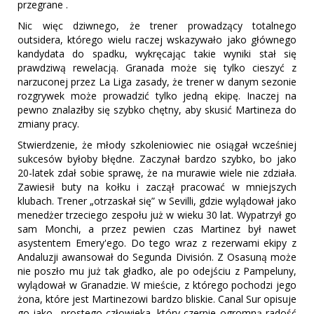
przegrane .
Nic więc dziwnego, że trener prowadzący totalnego
outsidera, którego wielu raczej wskazywało jako głównego
kandydata do spadku, wykręcając takie wyniki stał się
prawdziwą rewelacją. Granada może się tylko cieszyć z
narzuconej przez La Liga zasady, że trener w danym sezonie
rozgrywek może prowadzić tylko jedną ekipę. Inaczej na
pewno znalazłby się szybko chętny, aby skusić Martineza do
zmiany pracy.
Stwierdzenie, że młody szkoleniowiec nie osiągał wcześniej
sukcesów byłoby błędne. Zaczynał bardzo szybko, bo jako
20-latek zdał sobie sprawę, że na murawie wiele nie zdziała.
Zawiesił buty na kołku i zaczął pracować w mniejszych
klubach. Trener „otrzaskał się” w Sevilli, gdzie wylądował jako
menedżer trzeciego zespołu już w wieku 30 lat. Wypatrzył go
sam Monchi, a przez pewien czas Martinez był nawet
asystentem Emery'ego. Do tego wraz z rezerwami ekipy z
Andaluzji awansował do Segunda División. Z Osasuną może
nie poszło mu już tak gładko, ale po odejściu z Pampeluny,
wylądował w Granadzie. W mieście, z którego pochodzi jego
żona, które jest Martinezowi bardzo bliskie. Canal Sur opisuje
go jako „prostego człowieka, który czerpie ogromną radość