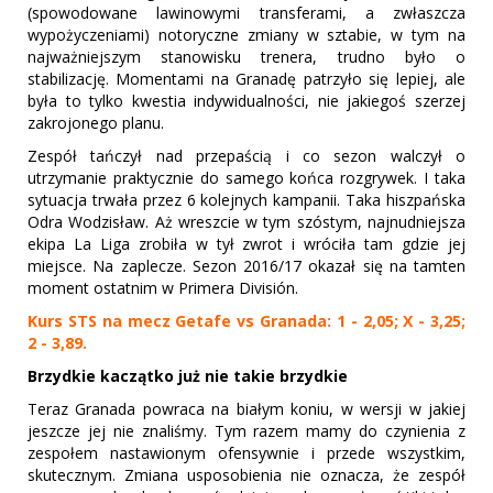
(spowodowane lawinowymi transferami, a zwłaszcza
wypożyczeniami) notoryczne zmiany w sztabie, w tym na
najważniejszym stanowisku trenera, trudno było o
stabilizację. Momentami na Granadę patrzyło się lepiej, ale
była to tylko kwestia indywidualności, nie jakiegoś szerzej
zakrojonego planu.
Zespół tańczył nad przepaścią i co sezon walczył o
utrzymanie praktycznie do samego końca rozgrywek. I taka
sytuacja trwała przez 6 kolejnych kampanii. Taka hiszpańska
Odra Wodzisław. Aż wreszcie w tym szóstym, najnudniejsza
ekipa La Liga zrobiła w tył zwrot i wróciła tam gdzie jej
miejsce. Na zaplecze. Sezon 2016/17 okazał się na tamten
moment ostatnim w Primera División.
Kurs STS na mecz Getafe vs Granada: 1 - 2,05; X - 3,25;
2 - 3,89.
Brzydkie kaczątko już nie takie brzydkie
Teraz Granada powraca na białym koniu, w wersji w jakiej
jeszcze jej nie znaliśmy. Tym razem mamy do czynienia z
zespołem nastawionym ofensywnie i przede wszystkim,
skutecznym. Zmiana usposobienia nie oznacza, że zespół