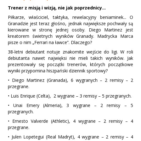
Trener z misją i wizją, nie jak poprzednicy...
Piłkarze, właściciel, taktyka, rewelacyjny beniaminek... O
Granadzie jest teraz głośno, jednak największe pochwały są
kierowane w stronę jednej osoby. Diego Martinez jest
kreatorem świetnych wyników Granady. Madrycka Marca
pisze o nim „Ferrari na ławce”. Dlaczego?
38-letni debiutant notuje znakomite wejście do ligi. W roli
debiutanta nawet najwięksi nie mieli takich wyników. Jak
prezentowały się początki trenerów, których początkowe
wyniki przypomina hiszpański dziennik sportowy?
•
Diego Martinez (Granada), 6 wygranych – 2 remisy – 2
przegrane.
•
Luis Enrique (Celta), 2 wygrane – 3 remisy – 5 przegranych.
•
Unai Emery (Almeria), 3 wygrane – 2 remisy – 5
przegranych.
•
Ernesto Valverde (Athletic), 4 wygrane – 2 remisy – 4
przegrane.
•
Julen Lopetegui (Real Madryt), 4 wygrane – 2 remisy – 4