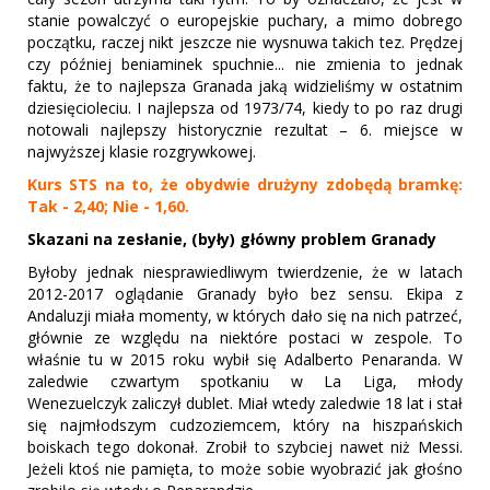
stanie powalczyć o europejskie puchary, a mimo dobrego
początku, raczej nikt jeszcze nie wysnuwa takich tez. Prędzej
czy później beniaminek spuchnie... nie zmienia to jednak
faktu, że to najlepsza Granada jaką widzieliśmy w ostatnim
dziesięcioleciu. I najlepsza od 1973/74, kiedy to po raz drugi
notowali najlepszy historycznie rezultat – 6. miejsce w
najwyższej klasie rozgrywkowej.
Kurs STS na to, że obydwie drużyny zdobędą bramkę:
Tak - 2,40; Nie - 1,60.
Skazani na zesłanie, (były) główny problem Granady
Byłoby jednak niesprawiedliwym twierdzenie, że w latach
2012-2017 oglądanie Granady było bez sensu. Ekipa z
Andaluzji miała momenty, w których dało się na nich patrzeć,
głównie ze względu na niektóre postaci w zespole. To
właśnie tu w 2015 roku wybił się Adalberto Penaranda. W
zaledwie czwartym spotkaniu w La Liga, młody
Wenezuelczyk zaliczył dublet. Miał wtedy zaledwie 18 lat i stał
się najmłodszym cudzoziemcem, który na hiszpańskich
boiskach tego dokonał. Zrobił to szybciej nawet niż Messi.
Jeżeli ktoś nie pamięta, to może sobie wyobrazić jak głośno