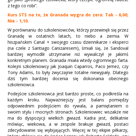
z tego co robi”.
Kurs STS na to, że Granada wygra do zera: Tak - 6,00;
Nie - 1,10.
W porównaniu do szkoleniowców, którzy przewinęli się przez
Granadę w ostatnich latach, to niebo a ziemia. W
hiszpańskim Canal + swojego czasu dziennikarze i eksperci
(na czele z Santiago Canizaresem), śmiali się, że Sandoval
bardziej wymodlił utrzymanie niż wywalczył je jakimś
konkretnym planem. Granada miała wtedy ogromnego farta.
Kolejni szkoleniowcy jak Joaquin Caparros, Paco Jemez, czy
Tony Adams, to były zwyczajnie totalne niewypały. Dlatego
dziś tym bardziej docenia się dokonania obecnego
szkoleniowca.
Podejście szkoleniowca jest bardzo proste, co podkreśla na
każdym kroku. Najważniejszy jest balans pomiędzy
odpowiednim podejściem do rywala, a pamiętaniem o
swoim stylu i mocnych stronach. Szkoleniowiec wszakże nie
ma do dyspozycji wielkich gwiazd. Kadra jest, delikatnie
mówiąc, wiekowa, a w zespole brakuje gwiazd, postaci
zdecydowanie się wybijających. Więcej w tej ekipie piłkarzy,