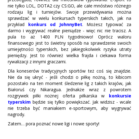
nie tylko LOL, DOTA2 czy CS:GO, ale całe mnóstwo różnego
rodzaju lig i turniejów. Swoje przewidywania można
sprawdzać w wielu konkursach typerskich takich, jak na
przykład
konkurs od JohnnyBet
. Możesz typować za
darmo i wygrywać realne pieniądze - więc nic nie tracisz. A
pula to aż 1400 PLN tygodniowo! Oprócz waloru
finansowego jest to świetny sposób na sprawdzenie swoich
umiejętności typerskich, bez jakiegokolwiek ryzyka utraty
pieniędzy. Jest to również wielka frajda i ciekawa forma
rywalizacji z innymi graczami.
Dla koneserów tradycyjnych sportów też coś się znajdzie.
Nie da się ukryć - jeśli chodzi o piłkę nożną, to kibicom
pozostało na ten moment śledzenie lig z takich krajów, jak
Białoruś czy Nikaragua. Jednakże wraz z powrotem
rozgrywek piłki nożnej oferta piłkarska w
konkursie
typerskim
będzie się tylko powiększać. Jak widzisz - wcale
nie trzeba być maniakiem e-sportowym, aby wygrywać
nagrody.
Zatem… pora poznać nowe ligi i nowe sporty!