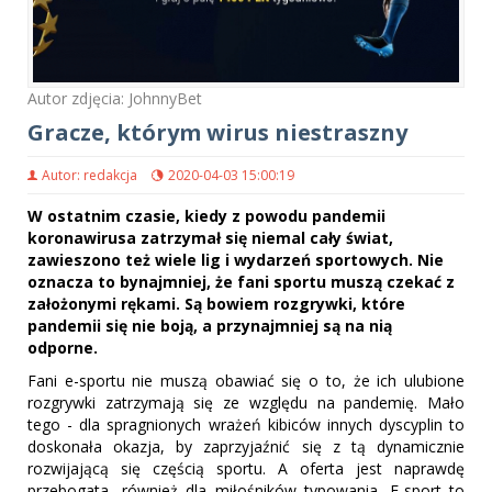
Autor zdjęcia: JohnnyBet
Gracze, którym wirus niestraszny
Autor: redakcja
2020-04-03 15:00:19
W ostatnim czasie, kiedy z powodu pandemii
koronawirusa zatrzymał się niemal cały świat,
zawieszono też wiele lig i wydarzeń sportowych. Nie
oznacza to bynajmniej, że fani sportu muszą czekać z
założonymi rękami. Są bowiem rozgrywki, które
pandemii się nie boją, a przynajmniej są na nią
odporne.
Fani e-sportu nie muszą obawiać się o to, że ich ulubione
rozgrywki zatrzymają się ze względu na pandemię. Mało
tego - dla spragnionych wrażeń kibiców innych dyscyplin to
doskonała okazja, by zaprzyjaźnić się z tą dynamicznie
rozwijającą się częścią sportu. A oferta jest naprawdę
przebogata, również dla miłośników typowania. E-sport to