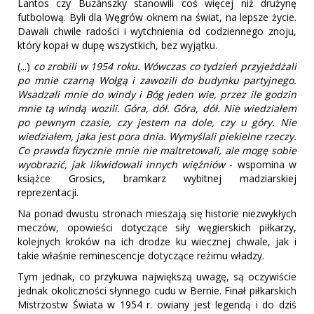
Lantos czy Buzánszky stanowili coś więcej niż drużynę
futbolową. Byli dla Węgrów oknem na świat, na lepsze życie.
Dawali chwile radości i wytchnienia od codziennego znoju,
który kopał w dupę wszystkich, bez wyjątku.
(...)
co zrobili w 1954 roku. Wówczas co tydzień przyjeżdżali
po mnie czarną Wołgą i zawozili do budynku partyjnego.
Wsadzali mnie do windy i Bóg jeden wie, przez ile godzin
mnie tą windą wozili. Góra, dół. Góra, dół. Nie wiedziałem
po pewnym czasie, czy jestem na dole, czy u góry. Nie
wiedziałem, jaka jest pora dnia. Wymyślali piekielne rzeczy.
Co prawda fizycznie mnie nie maltretowali, ale mogę sobie
wyobrazić, jak likwidowali innych więźniów
- wspomina w
książce Grosics, bramkarz wybitnej madziarskiej
reprezentacji.
Na ponad dwustu stronach mieszają się historie niezwykłych
meczów, opowieści dotyczące siły węgierskich piłkarzy,
kolejnych kroków na ich drodze ku wiecznej chwale, jak i
takie właśnie reminescencje dotyczące reżimu władzy.
Tym jednak, co przykuwa największą uwagę, są oczywiście
jednak okoliczności słynnego cudu w Bernie. Finał piłkarskich
Mistrzostw Świata w 1954 r. owiany jest legendą i do dziś