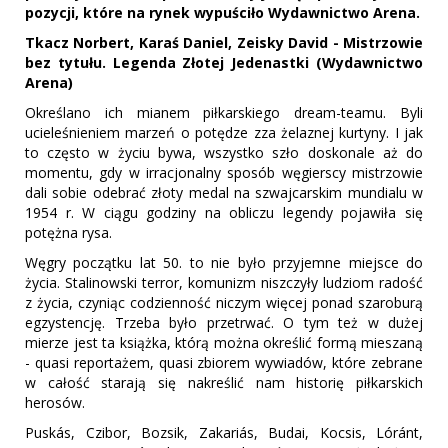
pozycji, które na rynek wypuściło Wydawnictwo Arena.
Tkacz Norbert, Karaś Daniel, Zeisky David - Mistrzowie
bez tytułu. Legenda Złotej Jedenastki (Wydawnictwo
Arena)
Określano ich mianem piłkarskiego dream-teamu. Byli
ucieleśnieniem marzeń o potędze zza żelaznej kurtyny. I jak
to często w życiu bywa, wszystko szło doskonale aż do
momentu, gdy w irracjonalny sposób węgierscy mistrzowie
dali sobie odebrać złoty medal na szwajcarskim mundialu w
1954 r. W ciągu godziny na obliczu legendy pojawiła się
potężna rysa.
Węgry początku lat 50. to nie było przyjemne miejsce do
życia. Stalinowski terror, komunizm niszczyły ludziom radość
z życia, czyniąc codzienność niczym więcej ponad szaroburą
egzystencję. Trzeba było przetrwać. O tym też w dużej
mierze jest ta książka, którą można określić formą mieszaną
- quasi reportażem, quasi zbiorem wywiadów, które zebrane
w całość starają się nakreślić nam historię piłkarskich
herosów.
Puskás, Czibor, Bozsik, Zakariás, Budai, Kocsis, Lóránt,