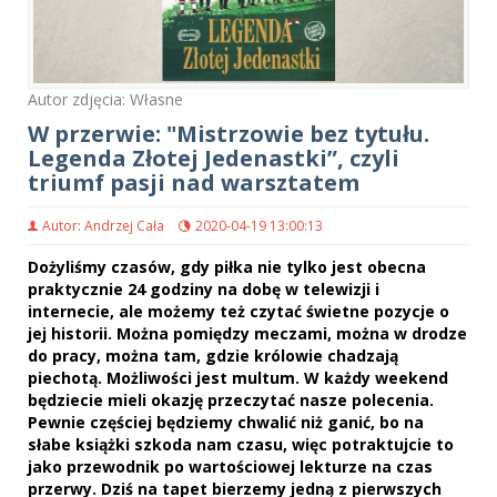
Autor zdjęcia: Własne
W przerwie: "Mistrzowie bez tytułu.
Legenda Złotej Jedenastki”, czyli
triumf pasji nad warsztatem
Autor: Andrzej Cała
2020-04-19 13:00:13
Dożyliśmy czasów, gdy piłka nie tylko jest obecna
praktycznie 24 godziny na dobę w telewizji i
internecie, ale możemy też czytać świetne pozycje o
jej historii. Można pomiędzy meczami, można w drodze
do pracy, można tam, gdzie królowie chadzają
piechotą. Możliwości jest multum. W każdy weekend
będziecie mieli okazję przeczytać nasze polecenia.
Pewnie częściej będziemy chwalić niż ganić, bo na
słabe książki szkoda nam czasu, więc potraktujcie to
jako przewodnik po wartościowej lekturze na czas
przerwy. Dziś na tapet bierzemy jedną z pierwszych