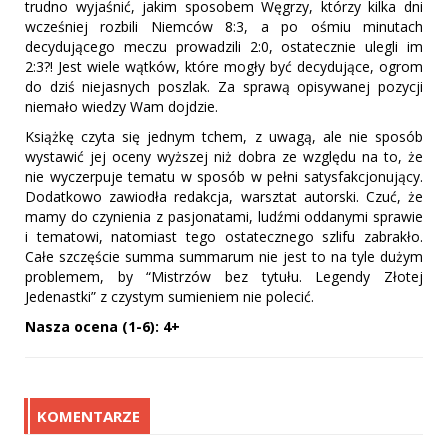
trudno wyjaśnić, jakim sposobem Węgrzy, którzy kilka dni
wcześniej rozbili Niemców 8:3, a po ośmiu minutach
decydującego meczu prowadzili 2:0, ostatecznie ulegli im
2:3?! Jest wiele wątków, które mogły być decydujące, ogrom
do dziś niejasnych poszlak. Za sprawą opisywanej pozycji
niemało wiedzy Wam dojdzie.
Książkę czyta się jednym tchem, z uwagą, ale nie sposób
wystawić jej oceny wyższej niż dobra ze względu na to, że
nie wyczerpuje tematu w sposób w pełni satysfakcjonujący.
Dodatkowo zawiodła redakcja, warsztat autorski. Czuć, że
mamy do czynienia z pasjonatami, ludźmi oddanymi sprawie
i tematowi, natomiast tego ostatecznego szlifu zabrakło.
Całe szczęście summa summarum nie jest to na tyle dużym
problemem, by “Mistrzów bez tytułu. Legendy Złotej
Jedenastki” z czystym sumieniem nie polecić.
Nasza ocena (1-6): 4+
KOMENTARZE