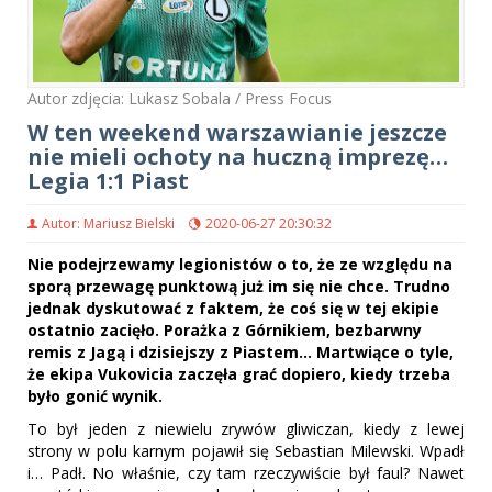
Autor zdjęcia: Lukasz Sobala / Press Focus
W ten weekend warszawianie jeszcze
nie mieli ochoty na huczną imprezę…
Legia 1:1 Piast
Autor: Mariusz Bielski
2020-06-27 20:30:32
Nie podejrzewamy legionistów o to, że ze względu na
sporą przewagę punktową już im się nie chce. Trudno
jednak dyskutować z faktem, że coś się w tej ekipie
ostatnio zacięło. Porażka z Górnikiem, bezbarwny
remis z Jagą i dzisiejszy z Piastem… Martwiące o tyle,
że ekipa Vukovicia zaczęła grać dopiero, kiedy trzeba
było gonić wynik.
To był jeden z niewielu zrywów gliwiczan, kiedy z lewej
strony w polu karnym pojawił się Sebastian Milewski. Wpadł
i… Padł. No właśnie, czy tam rzeczywiście był faul? Nawet