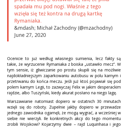
spadała mu pod nogi. Właśnie z tego
wzięła się też kontra na drugą kartkę
Rymaniaka.
&mdash; Michał Zachodny (@mzachodny)
June 27, 2020
Ocenicie to już według własnego sumienia, lecz fakty są
takie, że wyrzucenie Rymaniaka z boiska „ustawiło mecz”. W
tym sensie, iż gliwiczanie po prostu skupili się na możliwie
najdokładniejszym zaparkowaniu autobusu w polu karnym i
przetrwaniu do końca meczu. Jeśli już ktoś pojawiał się pod
polem karnym Legii, to zazwyczaj Felix w jakim desperackim
rajdzie, albo Tuszyński, kiedy akurat posłano na niego lagę.
Warszawianie natomiast dopiero w ostatnich 30 minutach
wzięli się do roboty. Zupełnie jakby dopiero w przewadze
jednego zawodnika ogarnęli, że mogą wygrać, a wcześniej w
siebie nie wierzyli. Ile konkretnych akcji do tego momentu
zrobili Wojskowi? Kojarzymy dwie – rajd Luquinhasa i jego