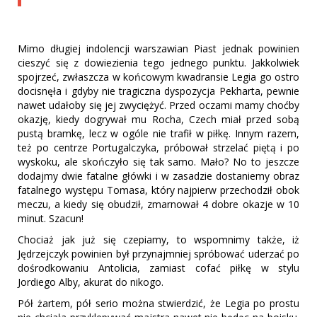
Mimo długiej indolencji warszawian Piast jednak powinien
cieszyć się z dowiezienia tego jednego punktu. Jakkolwiek
spojrzeć, zwłaszcza w końcowym kwadransie Legia go ostro
docisnęła i gdyby nie tragiczna dyspozycja Pekharta, pewnie
nawet udałoby się jej zwyciężyć. Przed oczami mamy choćby
okazję, kiedy dogrywał mu Rocha, Czech miał przed sobą
pustą bramkę, lecz w ogóle nie trafił w piłkę. Innym razem,
też po centrze Portugalczyka, próbował strzelać piętą i po
wyskoku, ale skończyło się tak samo. Mało? No to jeszcze
dodajmy dwie fatalne główki i w zasadzie dostaniemy obraz
fatalnego występu Tomasa, który najpierw przechodził obok
meczu, a kiedy się obudził, zmarnował 4 dobre okazje w 10
minut. Szacun!
Chociaż jak już się czepiamy, to wspomnimy także, iż
Jędrzejczyk powinien był przynajmniej spróbować uderzać po
dośrodkowaniu Antolicia, zamiast cofać piłkę w stylu
Jordiego Alby, akurat do nikogo.
Pół żartem, pół serio można stwierdzić, że Legia po prostu