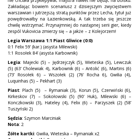
nie chciała przyklepywać majstra nawet nie będąc na boisku.
Zakładając bowiem scenariusz z dzisiejszym zwycięstwem
warszawian i jutrzejszą stratą punktów przez Lecha, tytuł już
powędrowałby na Łazienkowską. A tak trzeba się jeszcze
chwilę wstrzymać. Przynajmniej do następnej serii gier, kiedy
zespól Vukovicia zmierzy się – a jakże – z Kolejorzem!
Legia Warszawa 1:1 Piast Gliwice (0:0)
0:1 Felix 59’ (kar.) (asysta Milewski)
1:1 Rosołek 84’ (asysta Karbownik)
Legia
: Majecki (5) – Jędrzejczyk (5), Wieteska (5), Lewczuk
(5) (63’ Cholewiak 4), Karbownik (6) – Antolić (6), Martins (6)
(73’ Rosołek 6) – Wszołek (2) (76’ Rocha 6), Gwilia (4),
Luquinhas (5) – Pekhart (3)
Piast
: Plach (5) – Rymaniak (3), Korun (5), Czerwiński (6),
Kirkeskov (7) – Sokołowski (5) (90’ Huk), Milewski (6) –
Konczkowski (3), Hateley (4), Felix (6) – Parzyszek (2) (58’
Tuszyński 2)
Sędzia
: Szymon Marciniak
Nota
: 2
Żółte
kartki
: Gwilia, Wieteska – Rymaniak x2