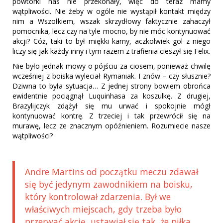
powtórki nas nie przekonały, więc do teraz mamy
wątpliwości. Nie żeby w ogóle nie wystąpił kontakt między
nim a Wszołkiem, wszak skrzydłowy faktycznie zahaczył
pomocnika, lecz czy na tyle mocno, by nie móc kontynuować
akcji? Cóż, taki to był miękki karny, aczkolwiek gol z niego
liczy się jak każdy inny i tym razem z trafienia cieszył się Felix.
Nie było jednak mowy o pójściu za ciosem, ponieważ chwilę
wcześniej z boiska wyleciał Rymaniak. I znów – czy słusznie?
Dziwna to była sytuacja… Z jednej strony bowiem obrońca
ewidentnie pociągnął Luquinhasa za koszulkę. Z drugiej,
Brazylijczyk zdążył się mu urwać i spokojnie mógł
kontynuować kontrę. Z trzeciej i tak przewrócił się na
murawę, lecz ze znacznym opóźnieniem. Rozumiecie nasze
wątpliwości?
Andre Martins od początku meczu zdawał
się być jedynym zawodnikiem na boisku,
który kontrolował zdarzenia. Był we
właściwych miejscach, gdy trzeba było
przerwać akcję, ustawiał się tak, że piłka