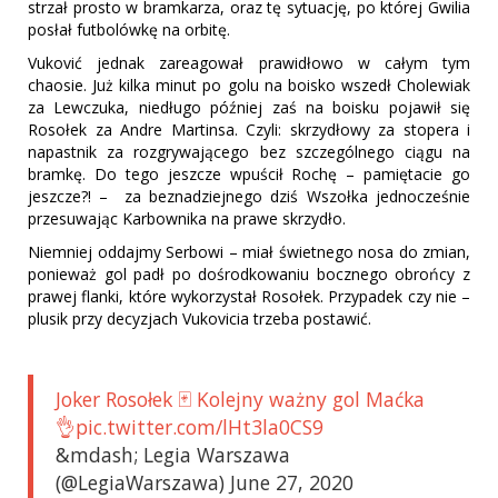
strzał prosto w bramkarza, oraz tę sytuację, po której Gwilia
posłał futbolówkę na orbitę.
Vuković jednak zareagował prawidłowo w całym tym
chaosie. Już kilka minut po golu na boisko wszedł Cholewiak
za Lewczuka, niedługo później zaś na boisku pojawił się
Rosołek za Andre Martinsa. Czyli: skrzydłowy za stopera i
napastnik za rozgrywającego bez szczególnego ciągu na
bramkę. Do tego jeszcze wpuścił Rochę – pamiętacie go
jeszcze?! – za beznadziejnego dziś Wszołka jednocześnie
przesuwając Karbownika na prawe skrzydło.
Niemniej oddajmy Serbowi – miał świetnego nosa do zmian,
ponieważ gol padł po dośrodkowaniu bocznego obrońcy z
prawej flanki, które wykorzystał Rosołek. Przypadek czy nie –
plusik przy decyzjach Vukovicia trzeba postawić.
Joker Rosołek 🃏 Kolejny ważny gol Maćka
👌pic.twitter.com/lHt3la0CS9
&mdash; Legia Warszawa
(@LegiaWarszawa) June 27, 2020