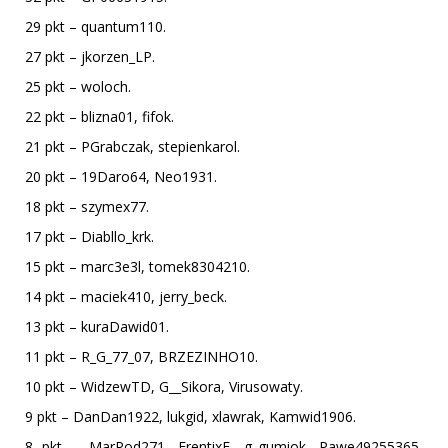
29 pkt – quantum110.
27 pkt – jkorzen_LP.
25 pkt – woloch.
22 pkt – blizna01, fifok.
21 pkt – PGrabczak, stepienkarol.
20 pkt – 19Daro64, Neo1931.
18 pkt – szymex77.
17 pkt – Diabllo_krk.
15 pkt – marc3e3l, tomek8304210.
14 pkt – maciek410, jerry_beck.
13 pkt – kuraDawid01.
11 pkt – R_G_77_07, BRZEZINHO10.
10 pkt – WidzewTD, G__Sikora, Virusowaty.
9 pkt – DanDan1922, lukgid, xlawrak, Kamwid1906.
8 pkt – MarPod271, FrentixF, g_gumiok, Pawe49255365,