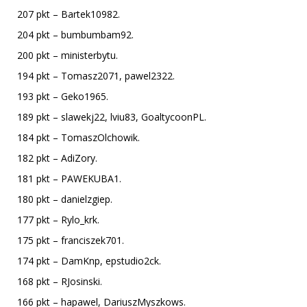
207 pkt – Bartek10982.
204 pkt – bumbumbam92.
200 pkt – ministerbytu.
194 pkt – Tomasz2071, pawel2322.
193 pkt – Geko1965.
189 pkt – slawekj22, lviu83, GoaltycoonPL.
184 pkt – TomaszOlchowik.
182 pkt – AdiZory.
181 pkt – PAWEKUBA1.
180 pkt – danielzgiep.
177 pkt – Rylo_krk.
175 pkt – franciszek701.
174 pkt – DamKnp, epstudio2ck.
168 pkt – RJosinski.
166 pkt – hapawel, DariuszMyszkows.