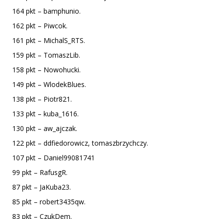
164 pkt – bamphunio.
162 pkt – Piwcok.
161 pkt – MichalS_RTS.
159 pkt – TomaszLib.
158 pkt – Nowohucki.
149 pkt – WlodekBlues.
138 pkt – Piotr821.
133 pkt – kuba_1616.
130 pkt – aw_ajczak.
122 pkt – ddfiedorowicz, tomaszbrzychczy.
107 pkt – Daniel99081741
99 pkt – RafusgR.
87 pkt – JaKuba23.
85 pkt – robert3435qw.
83 pkt – CzukDem.