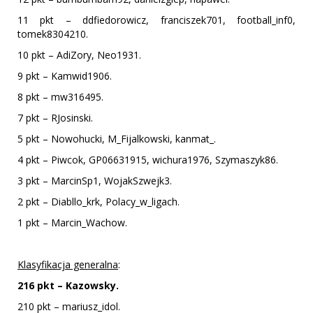
11 pkt – ddfiedorowicz, franciszek701, football_inf0,
tomek8304210.
10 pkt – AdiZory, Neo1931.
9 pkt – Kamwid1906.
8 pkt – mw316495.
7 pkt – RJosinski.
5 pkt – Nowohucki, M_Fijalkowski, kanmat_.
4 pkt – Piwcok, GP06631915, wichura1976, Szymaszyk86.
3 pkt – MarcinSp1, WojakSzwejk3.
2 pkt – Diabllo_krk, Polacy_w_ligach.
1 pkt – Marcin_Wachow.
Klasyfikacja generalna
:
216 pkt – Kazowsky.
210 pkt – mariusz_idol.