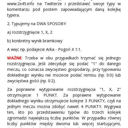
www.2x45.info na Twitterze i przedstawić swoje typy w
komentarzu pod postem zapowiadającym daną kolejkę
typera.
2. Typujemy na DWA SPOSOBY:
a) rozstrzygnięcie 1, X, 2
b) konkretny wynik bramkowy
A więc np. podajecie Arka - Pogoń X 1:1.
WAŻNE
: Trzeba w obu przypadkach trzymać się jednego
rozstrzygnięcia. Jeśli zdecyduje się podać "1" do danego
meczu, co oznacza zwycięstwo gospodarzy, przy typowaniu
dokładnego wyniku nie możecie podać remisu (np. 0:0) lub
zwycięstwa gości (np. 0:2).
Za poprawne wytypowanie rozstrzygnięcia "1, X, 2"
otrzymujecie 1 PUNKT. Za poprawne wytypowanie
dokładnego wyniku otrzymujecie kolejne 3 PUNKTY, czyli na
jednym meczu można zdobyć nawet 4 PUNKTY. Wygrywa
ten, kto po przedstawieniu typów do trzech kolejek
zgromadzi największą liczbę punktów. W przypadku równej
liczby punktów między dwoma lub więcej startującymi,