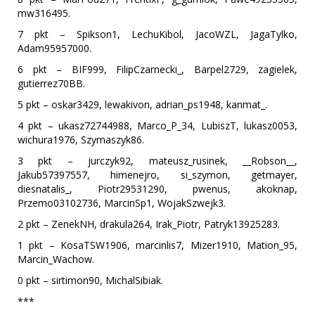
mw316495.
7 pkt – Spikson1, LechuKibol, JacoWZL, JagaTylko,
Adam95957000.
6 pkt – BIF999, FilipCzarnecki_, Barpel2729, zagielek,
gutierrez70BB.
5 pkt – oskar3429, lewakivon, adrian_ps1948, kanmat_.
4 pkt – ukasz72744988, Marco_P_34, LubiszT, lukasz0053,
wichura1976, Szymaszyk86.
3 pkt – jurczyk92, mateusz_rusinek, __Robson__,
Jakub57397557, himenejro, si_szymon, getmayer,
diesnatalis_, Piotr29531290, pwenus, akoknap,
Przemo03102736, MarcinSp1, WojakSzwejk3.
2 pkt – ZenekNH, drakula264, Irak_Piotr, Patryk13925283.
1 pkt – KosaTSW1906, marcinlis7, Mizer1910, Mation_95,
Marcin_Wachow.
0 pkt – sirtimon90, MichalSibiak.
***