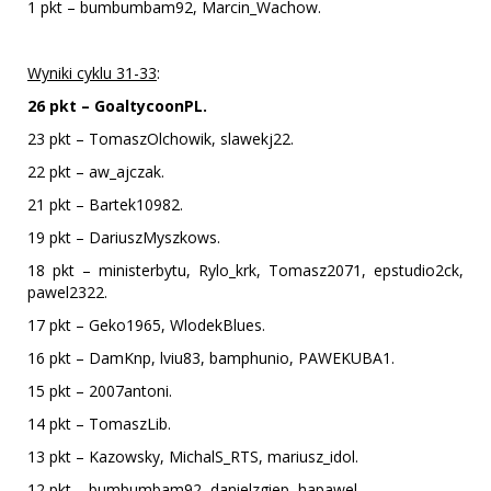
1 pkt – bumbumbam92, Marcin_Wachow.
Wyniki cyklu 31-33
:
26 pkt – GoaltycoonPL.
23 pkt – TomaszOlchowik, slawekj22.
22 pkt – aw_ajczak.
21 pkt – Bartek10982.
19 pkt – DariuszMyszkows.
18 pkt – ministerbytu, Rylo_krk, Tomasz2071, epstudio2ck,
pawel2322.
17 pkt – Geko1965, WlodekBlues.
16 pkt – DamKnp, lviu83, bamphunio, PAWEKUBA1.
15 pkt – 2007antoni.
14 pkt – TomaszLib.
13 pkt – Kazowsky, MichalS_RTS, mariusz_idol.
12 pkt – bumbumbam92, danielzgiep, hapawel.