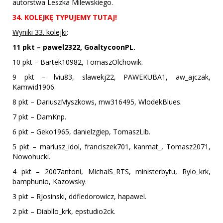
autorstwa Leszka Milewskiego.
34. KOLEJKĘ TYPUJEMY TUTAJ!
Wyniki 33. kolejki
:
11 pkt – pawel2322, GoaltycoonPL.
10 pkt – Bartek10982, TomaszOlchowik.
9 pkt – lviu83, slawekj22, PAWEKUBA1, aw_ajczak,
Kamwid1906.
8 pkt – DariuszMyszkows, mw316495, WlodekBlues.
7 pkt – DamKnp.
6 pkt – Geko1965, danielzgiep, TomaszLib.
5 pkt – mariusz_idol, franciszek701, kanmat_, Tomasz2071,
Nowohucki.
4 pkt – 2007antoni, MichalS_RTS, ministerbytu, Rylo_krk,
bamphunio, Kazowsky.
3 pkt – RJosinski, ddfiedorowicz, hapawel.
2 pkt – Diabllo_krk, epstudio2ck.