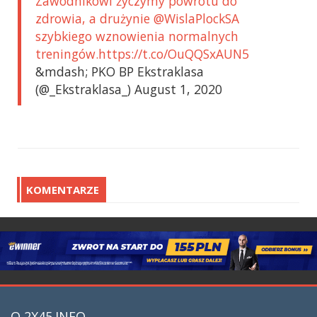
Zawodnikowi życzymy powrotu do
zdrowia, a drużynie @WislaPlockSA
szybkiego wznowienia normalnych
treningów.https://t.co/OuQQSxAUN5
&mdash; PKO BP Ekstraklasa
(@_Ekstraklasa_) August 1, 2020
KOMENTARZE
O 2X45.INFO