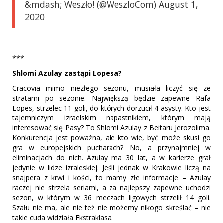
&mdash; Weszło! (@WeszloCom) August 1,
2020
***
Shlomi Azulay zastąpi Lopesa?
Cracovia mimo niezłego sezonu, musiała liczyć się ze
stratami po sezonie. Największą będzie zapewne Rafa
Lopes, strzelec 11 goli, do których dorzucił 4 asysty. Kto jest
tajemniczym izraelskim napastnikiem, którym mają
interesować się Pasy? To Shlomi Azulay z Beitaru Jerozolima.
Konkurencja jest poważna, ale kto wie, być może skusi go
gra w europejskich pucharach? No, a przynajmniej w
eliminacjach do nich. Azulay ma 30 lat, a w karierze grał
jedynie w lidze izraleskiej. Jeśli jednak w Krakowie liczą na
snajpera z krwi i kości, to mamy złe informacje – Azulay
raczej nie strzela seriami, a za najlepszy zapewne uchodzi
sezon, w którym w 36 meczach ligowych strzelił 14 goli.
Szału nie ma, ale nie też nie możemy nikogo skreślać – nie
takie cuda widziała Ekstraklasa.