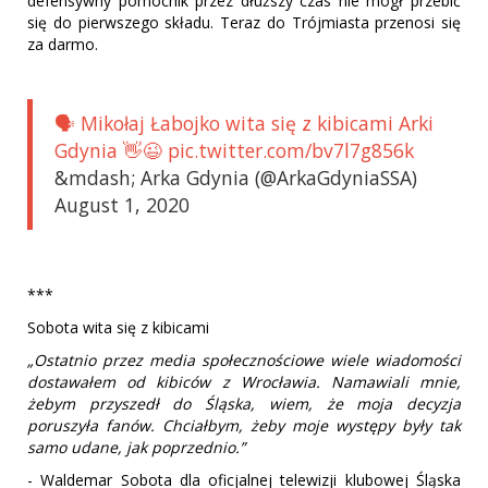
defensywny pomocnik przez dłuższy czas nie mógł przebić
się do pierwszego składu. Teraz do Trójmiasta przenosi się
za darmo.
🗣 Mikołaj Łabojko wita się z kibicami Arki
Gdynia 👋😉 pic.twitter.com/bv7l7g856k
&mdash; Arka Gdynia (@ArkaGdyniaSSA)
August 1, 2020
***
Sobota wita się z kibicami
„Ostatnio przez media społecznościowe wiele wiadomości
dostawałem od kibiców z Wrocławia. Namawiali mnie,
żebym przyszedł do Śląska, wiem, że moja decyzja
poruszyła fanów. Chciałbym, żeby moje występy były tak
samo udane, jak poprzednio.”
- Waldemar Sobota dla oficjalnej telewizji klubowej Śląska