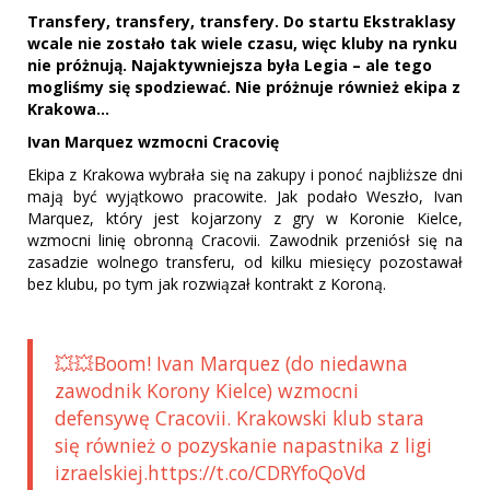
Transfery, transfery, transfery. Do startu Ekstraklasy
wcale nie zostało tak wiele czasu, więc kluby na rynku
nie próżnują. Najaktywniejsza była Legia – ale tego
mogliśmy się spodziewać. Nie próżnuje również ekipa z
Krakowa...
Ivan Marquez wzmocni Cracovię
Ekipa z Krakowa wybrała się na zakupy i ponoć najbliższe dni
mają być wyjątkowo pracowite. Jak podało Weszło, Ivan
Marquez, który jest kojarzony z gry w Koronie Kielce,
wzmocni linię obronną Cracovii. Zawodnik przeniósł się na
zasadzie wolnego transferu, od kilku miesięcy pozostawał
bez klubu, po tym jak rozwiązał kontrakt z Koroną.
💥💥Boom! Ivan Marquez (do niedawna
zawodnik Korony Kielce) wzmocni
defensywę Cracovii. Krakowski klub stara
się również o pozyskanie napastnika z ligi
izraelskiej.https://t.co/CDRYfoQoVd