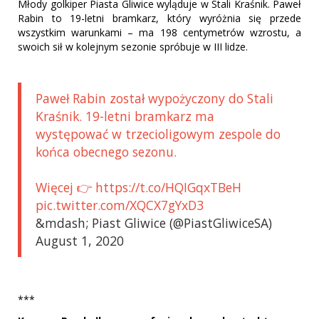
Młody golkiper Piasta Gliwice wyląduje w Stali Kraśnik. Paweł
Rabin to 19-letni bramkarz, który wyróżnia się przede
wszystkim warunkami – ma 198 centymetrów wzrostu, a
swoich sił w kolejnym sezonie spróbuje w III lidze.
Paweł Rabin został wypożyczony do Stali
Kraśnik. 19-letni bramkarz ma
występować w trzecioligowym zespole do
końca obecnego sezonu.
Więcej 👉 https://t.co/HQIGqxTBeH
pic.twitter.com/XQCX7gYxD3
&mdash; Piast Gliwice (@PiastGliwiceSA)
August 1, 2020
***