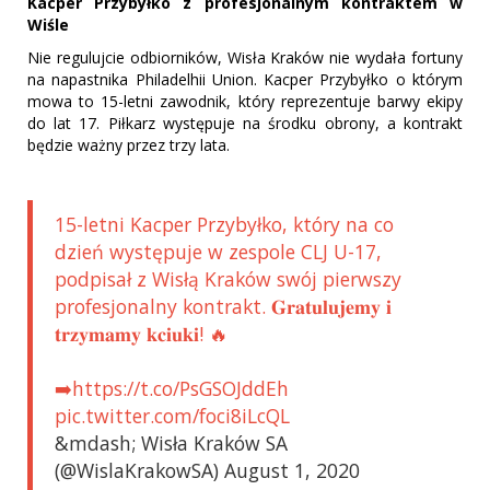
Kacper Przybyłko z profesjonalnym kontraktem w
Wiśle
Nie regulujcie odbiorników, Wisła Kraków nie wydała fortuny
na napastnika Philadelhii Union. Kacper Przybyłko o którym
mowa to 15-letni zawodnik, który reprezentuje barwy ekipy
do lat 17. Piłkarz występuje na środku obrony, a kontrakt
będzie ważny przez trzy lata.
15-letni Kacper Przybyłko, który na co
dzień występuje w zespole CLJ U-17,
podpisał z Wisłą Kraków swój pierwszy
profesjonalny kontrakt. 𝐆𝐫𝐚𝐭𝐮𝐥𝐮𝐣𝐞𝐦𝐲 𝐢
𝐭𝐫𝐳𝐲𝐦𝐚𝐦𝐲 𝐤𝐜𝐢𝐮𝐤𝐢! 🔥
➡️https://t.co/PsGSOJddEh
pic.twitter.com/foci8iLcQL
&mdash; Wisła Kraków SA
(@WislaKrakowSA) August 1, 2020