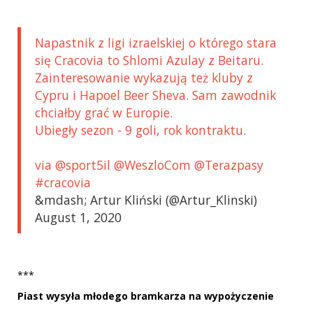
Napastnik z ligi izraelskiej o którego stara
się Cracovia to Shlomi Azulay z Beitaru.
Zainteresowanie wykazują też kluby z
Cypru i Hapoel Beer Sheva. Sam zawodnik
chciałby grać w Europie.
Ubiegły sezon - 9 goli, rok kontraktu.
via @sport5il @WeszloCom @Terazpasy
#cracovia
&mdash; Artur Kliński (@Artur_Klinski)
August 1, 2020
***
Piast wysyła młodego bramkarza na wypożyczenie