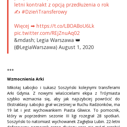
letni kontrakt z opcją przedłużenia o rok
✍ #DzieńTransferowy
Więcej ➡ https://t.co/LBOABoU6Lk
pic.twitter.com/REjZnuAq02
&mdash; Legia Warszawa 👑
(@LegiaWarszawa) August 1, 2020
***
Wzmocnienia Arki
Mikołaj Łabojko i Łukasz Soszyński kolejnymi transferami
Arki Gdynia. Z nowymi właścicielami ekipa z Trójmiasta
szybko wzmacnia się, aby jak najszybciej powrócić do
Ekstraklasy. Łabojko grał wcześniej w Ruchu Radzionków, ma
19 lat i jest wychowankiem Piasta Gliwice. To pomocnik,
który w poprzednim sezonie III ligi rozegrał 28 spotkań.
Soszyński to natomiast wychowanek Zagłębia Lubin. 22-letni