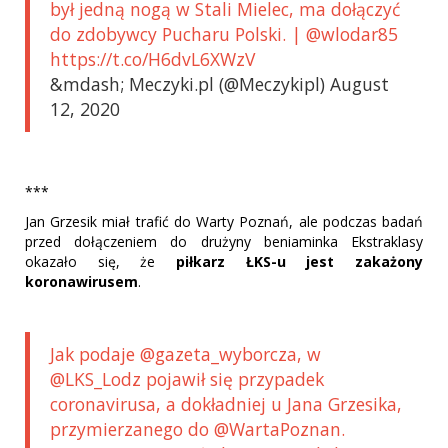
był jedną nogą w Stali Mielec, ma dołączyć
do zdobywcy Pucharu Polski. | @wlodar85
https://t.co/H6dvL6XWzV
&mdash; Meczyki.pl (@Meczykipl) August
12, 2020
***
Jan Grzesik miał trafić do Warty Poznań, ale podczas badań
przed dołączeniem do drużyny beniaminka Ekstraklasy
okazało się, że
piłkarz ŁKS-u jest zakażony
koronawirusem
.
Jak podaje @gazeta_wyborcza, w
@LKS_Lodz pojawił się przypadek
coronavirusa, a dokładniej u Jana Grzesika,
przymierzanego do @WartaPoznan.