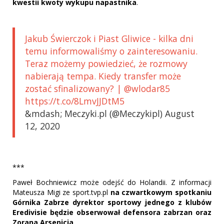
kwestii kwoty wykupu napastnika
.
Jakub Świerczok i Piast Gliwice - kilka dni
temu informowaliśmy o zainteresowaniu.
Teraz możemy powiedzieć, że rozmowy
nabierają tempa. Kiedy transfer może
zostać sfinalizowany? | @wlodar85
https://t.co/8LmvJJDtM5
&mdash; Meczyki.pl (@Meczykipl) August
12, 2020
***
Paweł Bochniewicz może odejść do Holandii. Z informacji
Mateusza Migi ze sport.tvp.pl
na czwartkowym spotkaniu
Górnika Zabrze dyrektor sportowy jednego z klubów
Eredivisie będzie obserwował defensora zabrzan oraz
Zorana Arsenicia.