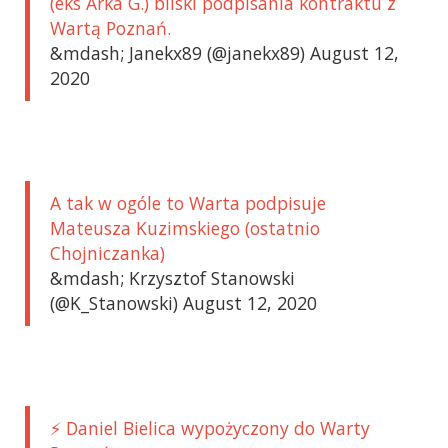
(eks Arka G.) bliski podpisania kontraktu z
Wartą Poznań.
&mdash; Janekx89 (@janekx89) August 12,
2020
A tak w ogóle to Warta podpisuje
Mateusza Kuzimskiego (ostatnio
Chojniczanka)
&mdash; Krzysztof Stanowski
(@K_Stanowski) August 12, 2020
⚡ Daniel Bielica wypożyczony do Warty