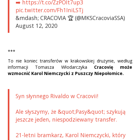
➡️ https://t.co/ZzPOIt7up3
pic.twitter.com/Fh1IniLSTj
&mdash; CRACOVIA 🏆 (@MKSCracoviaSSA)
August 12, 2020
***
To nie koniec transferów w krakowskiej drużynie, według
informacji Tomasza Włodarczyka
Cracovię może
wzmocnić Karol Niemczycki z Puszczy Niepołomice.
Syn słynnego Rivaldo w Cracovii!
Ale słyszymy, że &quot;Pasy&quot; szykują
jeszcze jeden, niespodziewany transfer.
21-letni bramkarz, Karol Niemczycki, który