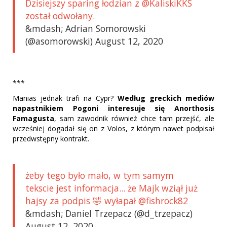
Dzisiejszy sparing łodzian z @KaliskiKKS
został odwołany.
&mdash; Adrian Somorowski
(@asomorowski) August 12, 2020
***
Manias jednak trafi na Cypr?
Według greckich mediów
napastnikiem Pogoni interesuje się Anorthosis
Famagusta
, sam zawodnik również chce tam przejść, ale
wcześniej dogadał się on z Volos, z którym nawet podpisał
przedwstępny kontrakt.
żeby tego było mało, w tym samym
tekscie jest informacja... że Majk wziął już
hajsy za podpis 🤣 wyłapał @fishrock82
&mdash; Daniel Trzepacz (@d_trzepacz)
August 12, 2020