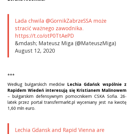
Lada chwila @GornikZabrzeSSA może
stracić ważnego zawodnika.
https://t.co/otP0TtAePD
&mdash; Mateusz Miga (@MateuszMiga)
August 12, 2020
***
Według bułgarskich mediów
Lechia Gdańsk wspólnie z
Rapidem Wiedeń interesują się Kristianem Malinowem
– bułgarskim defensywnym pomocnikiem CSKA Sofia. 26-
latek przez portal transfermarkt.pl wyceniany jest na kwotę
1,60 mln euro.
Lechia Gdansk and Rapid Vienna are