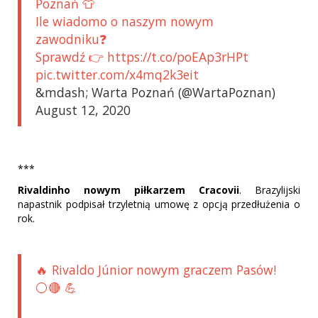
Poznań 👕
Ile wiadomo o naszym nowym
zawodniku❓
Sprawdź 👉 https://t.co/poEAp3rHPt
pic.twitter.com/x4mq2k3eit
&mdash; Warta Poznań (@WartaPoznan)
August 12, 2020
***
Rivaldinho nowym piłkarzem Cracovii
. Brazylijski
napastnik podpisał trzyletnią umowę z opcją przedłużenia o
rok.
🔥 Rivaldo Júnior nowym graczem Pasów!
⚪️🔴 💪