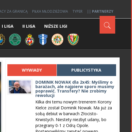
ACY ZA GRANICĄ
PIŁKA MŁODZIEŻOWA
TYPER
||
PARTNERZY
I LIGA
II LIGA
NIŻSZE LIGI
WYWIADY
PUBLICYSTYKA
DOMINIK NOWAK dla 2x45: Myślimy o
barażach, ale najpierw sporo musimy
poprawić. Transfery? Nie zrobimy
rewolucji
Kilka dni temu nowym trenerem Korony
Kielce został Dominik Nowak. Ma już za
sobą debiut w barwach Złocisto-
Krwistych. Niestety niezbyt udany, bo
przegrany 0-1 z Odrą Opole.
Postanowiliśmy zapytać nowego