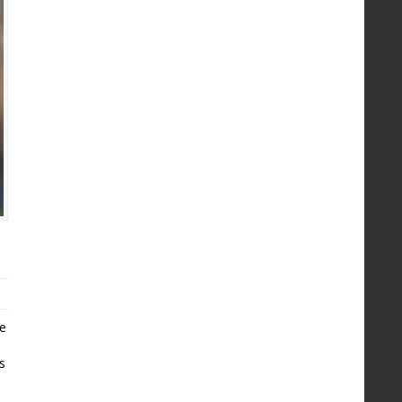
ie
is
a