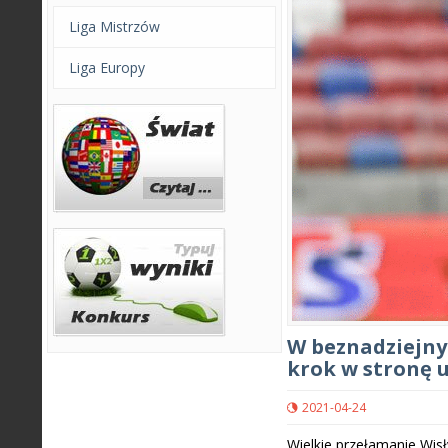
Liga Mistrzów
Liga Europy
W beznadziejnym
krok w stronę u
2021-04-24
Wielkie przełamanie Wisł