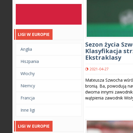
LIGI W EUROPIE
Sezon życia Szw
Anglia
Klasyfikacja str
Ekstraklasy
Hiszpania
2021-04-27
Włochy
Mateusza Szwocha wśród 
Niemcy
bronią. Ba, powodują nawe
dwoma innymi zawodnika
Francja
wątpienia zawodnik Wisły
Inne ligi
LIGI W EUROPIE