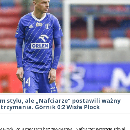
 stylu, ale „Nafciarze” postawili ważny
trzymania. Górnik 0:2 Wisła Płock
y Płock. Po 9 meczach bez zwycięstwa „Nafciarze” wreszcie zdołali