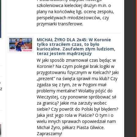
szkoleniowca kieleckiej drużyn m.in. o
plany na końcówkę ligi, ocenę zespołu,
perspektywach młodzieżowców, czy
przymiarki transferowe.
MICHAŁ ŻYRO DLA 2x45: W Koronie
tylko straciłem czas, to było
kuriozalne. Zaufałem złym ludziom,
teraz jestem mądrzejszy
W jaki sposób zmarnował czas będąc w
Koronie? Na czym polegał brak logiki w
przygotowaniu fizycznym w Kielcach? Jaki
„prezent” na święta sprawił mu klub? Czy
o
zgadza się z tym, że w Pogoni miał
 z
problemy mentalne? Wolałby pójść do
Wieczystej, czy ponownie spróbować sił
za granicą? Jakie ma zarzuty wobec
siebie? Czy powrót do Polski był błędem?
Jaka jest jego rola w Piaście? O tym i o
wielu innych sprawach opowiedział nam
Michał Żyro, piłkarz Piasta Gliwice.
Zapraszamy!