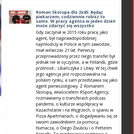
Roman Skorupa dla 2x45: Będąc
piekarzem, codziennie robisz to
samo. W pracy agenta w jeden dzień
może zdarzyć się wszystko
Gdy zaczynał w 2015 roku pracę jako
agent, był najprawdopodobniej
najmłodszy w Polsce w tym zawodzie,
miał wówczas 21 lat. Pierwszy
przeprowadzony przez niego transfer był
jednak nie w ojczyźnie, a w Finlandii, gdzie
przenosił... Libańczyka z Litwy. W tej chwili
jego agencja jest rozpoznawalna na
polskim rynku, a sam przedstawia się jako
agent pierwszoligowy. Z Romanem
Skorupą, właścicielem RSport Agency,
rozmawiamy o transferach podczas
pandemii, o kulturze współpracy w
Kazachstanie i na Węgrzech, o spaniu w
Pizza Apartmanach, o dogadywaniu się ze
swoim zawodnikiem za pomocą
tłumacza, o Diego Żivuliciu i o Petterim
Forsellu. To przekrojowa rozmowa o