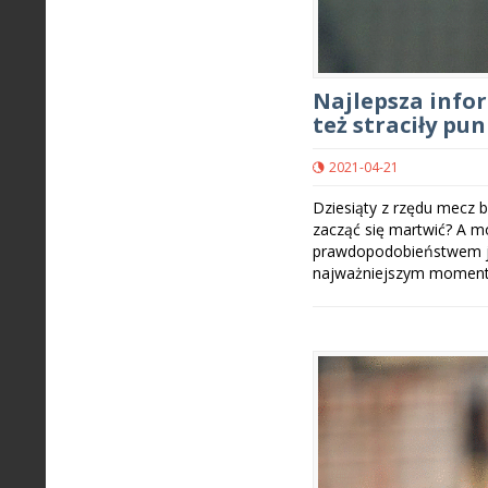
Najlepsza infor
też straciły pun
2021-04-21
Dziesiąty z rzędu mecz b
zacząć się martwić? A m
prawdopodobieństwem ju
najważniejszym momente