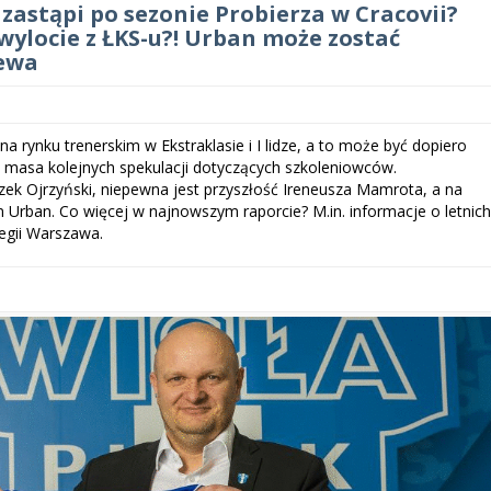
 zastąpi po sezonie Probierza w Cracovii?
wylocie z ŁKS-u?! Urban może zostać
ewa
 na rynku trenerskim w Ekstraklasie i I lidze, a to może być dopiero
ę masa kolejnych spekulacji dotyczących szkoleniowców.
ek Ojrzyński, niepewna jest przyszłość Ireneusza Mamrota, a na
 Urban. Co więcej w najnowszym raporcie? M.in. informacje o letnic
egii Warszawa.