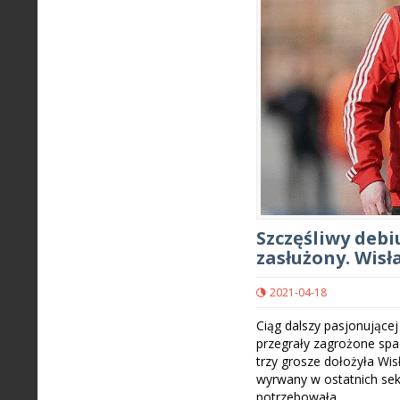
Szczęśliwy debi
zasłużony. Wisła
2021-04-18
Ciąg dalszy pasjonującej
przegrały zagrożone spad
trzy grosze dołożyła Wisł
wyrwany w ostatnich sek
potrzebowała.