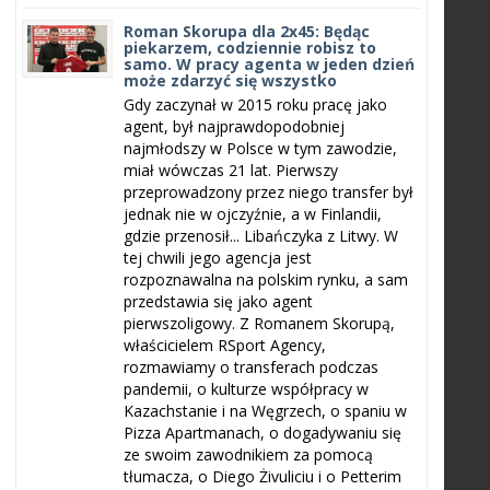
Roman Skorupa dla 2x45: Będąc
piekarzem, codziennie robisz to
samo. W pracy agenta w jeden dzień
może zdarzyć się wszystko
Gdy zaczynał w 2015 roku pracę jako
agent, był najprawdopodobniej
najmłodszy w Polsce w tym zawodzie,
miał wówczas 21 lat. Pierwszy
przeprowadzony przez niego transfer był
jednak nie w ojczyźnie, a w Finlandii,
gdzie przenosił... Libańczyka z Litwy. W
tej chwili jego agencja jest
rozpoznawalna na polskim rynku, a sam
przedstawia się jako agent
pierwszoligowy. Z Romanem Skorupą,
właścicielem RSport Agency,
rozmawiamy o transferach podczas
pandemii, o kulturze współpracy w
Kazachstanie i na Węgrzech, o spaniu w
Pizza Apartmanach, o dogadywaniu się
ze swoim zawodnikiem za pomocą
tłumacza, o Diego Żivuliciu i o Petterim