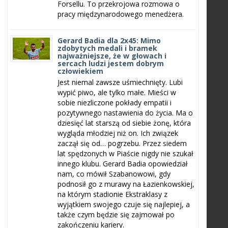
Forsellu. To przekrojowa rozmowa o
pracy międzynarodowego menedżera.
Gerard Badia dla 2x45: Mimo
zdobytych medali i bramek
najważniejsze, że w głowach i
sercach ludzi jestem dobrym
człowiekiem
Jest niemal zawsze uśmiechnięty. Lubi
wypić piwo, ale tylko małe. Mieści w
sobie niezliczone pokłady empatii i
pozytywnego nastawienia do życia. Ma o
dziesięć lat starszą od siebie żonę, która
wygląda młodziej niż on. Ich związek
zaczął się od… pogrzebu. Przez siedem
lat spędzonych w Piaście nigdy nie szukał
innego klubu. Gerard Badia opowiedział
nam, co mówił Szabanowowi, gdy
podnosił go z murawy na Łazienkowskiej,
na którym stadionie Ekstraklasy z
wyjątkiem swojego czuje się najlepiej, a
także czym będzie się zajmował po
zakończeniu kariery.