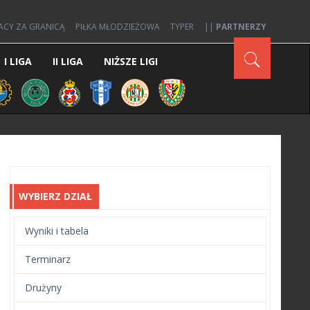
ACY ZA GRANICĄ
PIŁKA MŁODZIEŻOWA
TYPER
||
PARTNERZY
I LIGA
II LIGA
NIŻSZE LIGI
WYBIERZ DZIAŁ
Wyniki i tabela
Terminarz
Drużyny