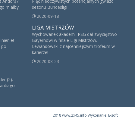
z Andorą?
Pięć nieoczywistych potencjalnych gwiazd
go miałby
sezonu Bundesligi
2020-09-18
LIGA MISTRZÓW
Wychowanek akademii PSG dał zwycięstwo
lnienie!
Bayernowi w finale Ligi Mistrzów.
ę po
Lewandowski z najcenniejszym trofeum w
karierze!
2020-08-23
er (2):
antiago
2018 www.2x45.info Wykonanie: E-soft