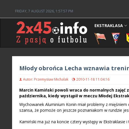
FRIDAY, 7 AUGUST 2026, 1:57:57 PM
EKSTRAKLASA
Młody obrońca Lecha wznawia treni
Autor: Przemysław Michalak
2010-11-18 11:04:16
Marcin Kamiński powoli wraca do normalnych zajęć z 
października, kiedy wystąpił w meczu Młodej Ekstra
Wychowanek Aluminium Konin miał problemy z mięśniem dw
szansa, że pomoże on jeszcze poznaniakom w rundzie jesi
Kamiński ma już na koncie cztery występy w Ekstraklasie i t