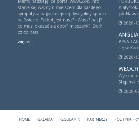
Mamy nadzieję, że portal www.2x45.info
TURBOKOP
stanie się ważnym miejscem dla każdego
Białystok.
sympatyka najpiękniejszej dyscypliny sportu
jak Nawałk
na ?wiecie. Futbol jest nasz? i Wasz? pasj?,
2020-1
co musi okazać się dobr? mieszank?. Doł?
cz do nas!
ANGLIA
więcej...
BYŁA TAK
się w Kar
2020-1
WŁOCH
Wymiana n
Stępiński 
2020-0
HOME
REKLAMA
REGULAMIN
PARTNERZY
POLITYKA PR