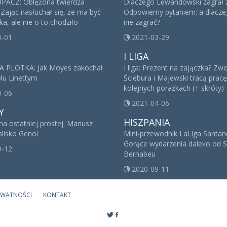
ACZ: Oblężona twierdza
Dlaczego Lewandowski zagrał 
 Zając nasłuchał się, że ma być
Odpowiemy pytaniem: a dlacze
a, ale nie o to chodziło
nie zagrać?
0-01
2021-03-29
I LIGA
A PLOTKA: Jak Moyes zakochał
I liga: Prezent na zajączka? Zwo
olu Linettym
Ściebura i Majewski tracą prac
kolejnych porażkach (+ skróty)
0-06
2021-04-06
Y
HISZPANIA
a ostatniej prostej. Mariusz
blisko Genoi
Mini-przewodnik LaLiga Santand
Gorące wydarzenia daleko od S
9-12
Bernabeu
2020-09-11
YWATNOŚCI
KONTAKT