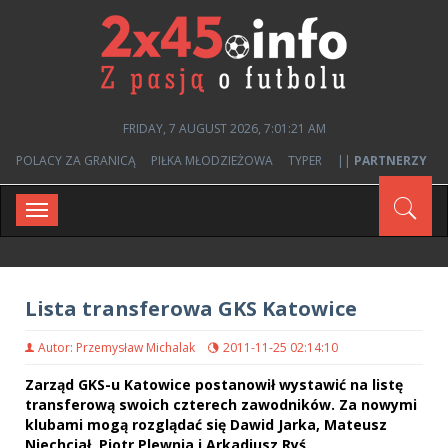
FRIDAY, 7 AUGUST 2026, 7:01:21 AM
POLACY ZA GRANICĄ
PIŁKA MŁODZIEŻOWA
TYPER
||
PARTNERZY
Toggle
navigation
Lista transferowa GKS Katowice
Autor: Przemysław Michalak
2011-11-25 02:14:10
Zarząd GKS-u Katowice postanowił wystawić na listę
transferową swoich czterech zawodników. Za nowymi
klubami mogą rozglądać się Dawid Jarka, Mateusz
Niechciał, Piotr Plewnia i Arkadiusz Ryś.