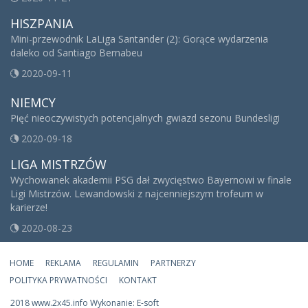
HISZPANIA
Mini-przewodnik LaLiga Santander (2): Gorące wydarzenia
daleko od Santiago Bernabeu
2020-09-11
NIEMCY
Pięć nieoczywistych potencjalnych gwiazd sezonu Bundesligi
2020-09-18
LIGA MISTRZÓW
Wychowanek akademii PSG dał zwycięstwo Bayernowi w finale
Ligi Mistrzów. Lewandowski z najcenniejszym trofeum w
karierze!
2020-08-23
HOME
REKLAMA
REGULAMIN
PARTNERZY
POLITYKA PRYWATNOŚCI
KONTAKT
2018 www.2x45.info Wykonanie: E-soft