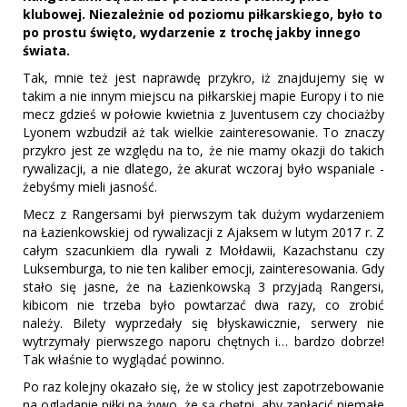
klubowej. Niezależnie od poziomu piłkarskiego, było to
po prostu święto, wydarzenie z trochę jakby innego
świata.
Tak, mnie też jest naprawdę przykro, iż znajdujemy się w
takim a nie innym miejscu na piłkarskiej mapie Europy i to nie
mecz gdzieś w połowie kwietnia z Juventusem czy chociażby
Lyonem wzbudził aż tak wielkie zainteresowanie. To znaczy
przykro jest ze względu na to, że nie mamy okazji do takich
rywalizacji, a nie dlatego, że akurat wczoraj było wspaniale -
żebyśmy mieli jasność.
Mecz z Rangersami był pierwszym tak dużym wydarzeniem
na Łazienkowskiej od rywalizacji z Ajaksem w lutym 2017 r. Z
całym szacunkiem dla rywali z Mołdawii, Kazachstanu czy
Luksemburga, to nie ten kaliber emocji, zainteresowania. Gdy
stało się jasne, że na Łazienkowską 3 przyjadą Rangersi,
kibicom nie trzeba było powtarzać dwa razy, co zrobić
należy. Bilety wyprzedały się błyskawicznie, serwery nie
wytrzymały pierwszego naporu chętnych i… bardzo dobrze!
Tak właśnie to wyglądać powinno.
Po raz kolejny okazało się, że w stolicy jest zapotrzebowanie
na oglądanie piłki na żywo, że są chętni, aby zapłacić niemałe