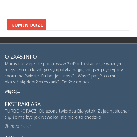
KOMENTARZE
O 2X45.INFO
Mamy nadzieję, że portal www.2x45.info stanie się ważnym
miejscem dla każdego sympatyka najpiękniejszej dyscypliny
sportu na ?wiecie. Futbol jest nasz? i Wasz? pasj?, co musi
okazać się dobr? mieszank?. Doł?cz do nas!
więcej...
EKSTRAKLASA
TURBOKOPACZ: Oblężona twierdza Białystok. Zając nasłuchał
się, że ma być jak Nawałka, ale nie o to chodziło
2020-10-01