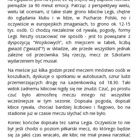
pieniądze za 90 minut emocji. Patrząc z perspektywy wielu,
wielu lat oceniam, iż takie stałe grono kibiców Legii, chętne
do oglądania klubu i w lidze, w Pucharze Polski, no i
oczywiście w europejskich zmaganiach, to grono ok. 12-15
tys. osób. Ci chodzą niezależnie od rywala, pogody, formy
Legii. Reszty oszacować nie sposób - jest to powiązane z
dyspozycją “Wojskowych”, ich miejscem w tabeli, liczbą
gwiazd (“gwiazd”?) w składzie, ale przede wszystkim jednak
zależne od przeciwnika. Siłą rzeczy, mecz ze Szkotami
wydarzeniem być musiał.
Na mieście już kilka godzin przed meczem mnóstwo osób w
koszulkach, dyskusje o spotkaniu w autobusach, sznur ludzi
przemierzających drogę na Łazienkowską od 18.30. Taki
widok żadnemu kibicowi nigdy się nie znudzi. Czuć, po prostu
czuć było atmosferę meczu innego niż wszystkie
wcześniejsze w tym sezonie. Dopisała pogoda, dopisali
kibice rywala, chociaż bardziej liczbowo i flagowo, bo na
stadionie już w czasie meczu słychać ich nie było.
Koniec końców dopisała też sama Legia. Oczywiście to nie
był jeśli chodzi o poziom piłkarski mecz, do którego będzie
się za jakiś czas wracało, ale kibic nie miał prawa narzekać