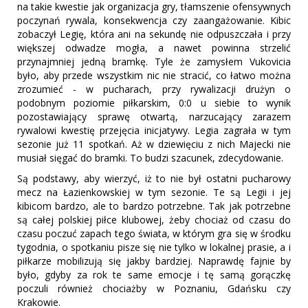
na takie kwestie jak organizacja gry, tłamszenie ofensywnych
poczynań rywala, konsekwencja czy zaangażowanie. Kibic
zobaczył Legię, która ani na sekundę nie odpuszczała i przy
większej odwadze mogła, a nawet powinna strzelić
przynajmniej jedną bramkę. Tyle że zamysłem Vukovicia
było, aby przede wszystkim nic nie stracić, co łatwo można
zrozumieć - w pucharach, przy rywalizacji drużyn o
podobnym poziomie piłkarskim, 0:0 u siebie to wynik
pozostawiający sprawę otwartą, narzucający zarazem
rywalowi kwestię przejęcia inicjatywy. Legia zagrała w tym
sezonie już 11 spotkań. Aż w dziewięciu z nich Majecki nie
musiał sięgać do bramki. To budzi szacunek, zdecydowanie.
Są podstawy, aby wierzyć, iż to nie był ostatni pucharowy
mecz na Łazienkowskiej w tym sezonie. Te są Legii i jej
kibicom bardzo, ale to bardzo potrzebne. Tak jak potrzebne
są całej polskiej piłce klubowej, żeby chociaż od czasu do
czasu poczuć zapach tego świata, w którym gra się w środku
tygodnia, o spotkaniu pisze się nie tylko w lokalnej prasie, a i
piłkarze mobilizują się jakby bardziej. Naprawdę fajnie by
było, gdyby za rok te same emocje i tę samą gorączkę
poczuli również chociażby w Poznaniu, Gdańsku czy
Krakowie.