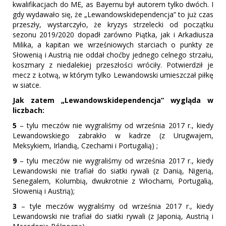
kwalifikacjach do ME, as Bayernu był autorem tylko dwóch. I
gdy wydawało się, że „Lewandowskidependencja” to już czas
przeszły, wystarczyło, że kryzys strzelecki od początku
sezonu 2019/2020 dopadł zarówno Piątka, jak i Arkadiusza
Milika, a kapitan we wrześniowych starciach o punkty ze
Słowenią i Austrią nie oddał choćby jednego celnego strzału,
koszmary z niedalekiej przeszłości wróciły. Potwierdził je
mecz z Łotwą, w którym tylko Lewandowski umieszczał piłkę
w siatce.
Jak zatem „Lewandowskidependencja” wygląda w
liczbach:
5
– tylu meczów nie wygraliśmy od września 2017 r., kiedy
Lewandowskiego zabrakło w kadrze (z Urugwajem,
Meksykiem, Irlandią, Czechami i Portugalią) ;
9
– tylu meczów nie wygraliśmy od września 2017 r., kiedy
Lewandowski nie trafiał do siatki rywali (z Danią, Nigerią,
Senegalem, Kolumbią, dwukrotnie z Włochami, Portugalią,
Słowenią i Austrią);
3
– tyle meczów wygraliśmy od września 2017 r., kiedy
Lewandowski nie trafiał do siatki rywali (z Japonią, Austrią i