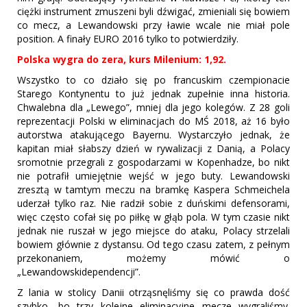
ciężki instrument zmuszeni byli dźwigać, zmieniali się bowiem
co mecz, a Lewandowski przy ławie wcale nie miał pole
position. A finały EURO 2016 tylko to potwierdziły.
Polska wygra do zera, kurs Milenium: 1,92.
Wszystko to co działo się po francuskim czempionacie
Starego Kontynentu to już jednak zupełnie inna historia.
Chwalebna dla „Lewego”, mniej dla jego kolegów. Z 28 goli
reprezentacji Polski w eliminacjach do MŚ 2018, aż 16 było
autorstwa atakującego Bayernu. Wystarczyło jednak, że
kapitan miał słabszy dzień w rywalizacji z Danią, a Polacy
sromotnie przegrali z gospodarzami w Kopenhadze, bo nikt
nie potrafił umiejętnie wejść w jego buty. Lewandowski
zresztą w tamtym meczu na bramkę Kaspera Schmeichela
uderzał tylko raz. Nie radził sobie z duńskimi defensorami,
więc często cofał się po piłkę w głąb pola. W tym czasie nikt
jednak nie ruszał w jego miejsce do ataku, Polacy strzelali
bowiem głównie z dystansu. Od tego czasu zatem, z pełnym
przekonaniem, możemy mówić o
„Lewandowskidependencji”.
Z lania w stolicy Danii otrząsnęliśmy się co prawda dość
szybko, bo trzy kolejne eliminacyjne mecze wygraliśmy.