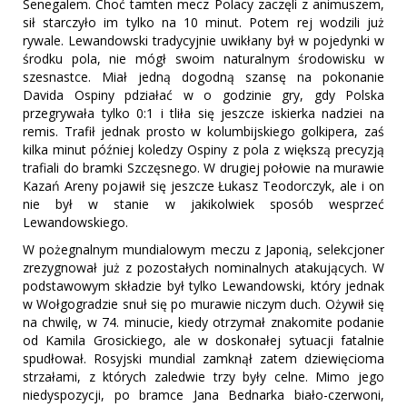
Senegalem. Choć tamten mecz Polacy zaczęli z animuszem,
sił starczyło im tylko na 10 minut. Potem rej wodzili już
rywale. Lewandowski tradycyjnie uwikłany był w pojedynki w
środku pola, nie mógł swoim naturalnym środowisku w
szesnastce. Miał jedną dogodną szansę na pokonanie
Davida Ospiny pdziałać w o godzinie gry, gdy Polska
przegrywała tylko 0:1 i tliła się jeszcze iskierka nadziei na
remis. Trafił jednak prosto w kolumbijskiego golkipera, zaś
kilka minut później koledzy Ospiny z pola z większą precyzją
trafiali do bramki Szczęsnego. W drugiej połowie na murawie
Kazań Areny pojawił się jeszcze Łukasz Teodorczyk, ale i on
nie był w stanie w jakikolwiek sposób wesprzeć
Lewandowskiego.
W pożegnalnym mundialowym meczu z Japonią, selekcjoner
zrezygnował już z pozostałych nominalnych atakujących. W
podstawowym składzie był tylko Lewandowski, który jednak
w Wołgogradzie snuł się po murawie niczym duch. Ożywił się
na chwilę, w 74. minucie, kiedy otrzymał znakomite podanie
od Kamila Grosickiego, ale w doskonałej sytuacji fatalnie
spudłował. Rosyjski mundial zamknął zatem dziewięcioma
strzałami, z których zaledwie trzy były celne. Mimo jego
niedyspozycji, po bramce Jana Bednarka biało-czerwoni,