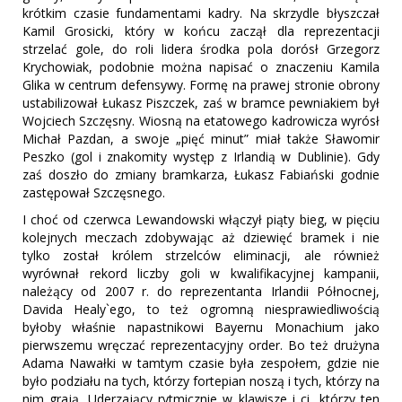
krótkim czasie fundamentami kadry. Na skrzydle błyszczał
Kamil Grosicki, który w końcu zaczął dla reprezentacji
strzelać gole, do roli lidera środka pola dorósł Grzegorz
Krychowiak, podobnie można napisać o znaczeniu Kamila
Glika w centrum defensywy. Formę na prawej stronie obrony
ustabilizował Łukasz Piszczek, zaś w bramce pewniakiem był
Wojciech Szczęsny. Wiosną na etatowego kadrowicza wyrósł
Michał Pazdan, a swoje „pięć minut” miał także Sławomir
Peszko (gol i znakomity występ z Irlandią w Dublinie). Gdy
zaś doszło do zmiany bramkarza, Łukasz Fabiański godnie
zastępował Szczęsnego.
I choć od czerwca Lewandowski włączył piąty bieg, w pięciu
kolejnych meczach zdobywając aż dziewięć bramek i nie
tylko został królem strzelców eliminacji, ale również
wyrównał rekord liczby goli w kwalifikacyjnej kampanii,
należący od 2007 r. do reprezentanta Irlandii Północnej,
Davida Healy`ego, to też ogromną niesprawiedliwością
byłoby właśnie napastnikowi Bayernu Monachium jako
pierwszemu wręczać reprezentacyjny order. Bo też drużyna
Adama Nawałki w tamtym czasie była zespołem, gdzie nie
było podziału na tych, którzy fortepian noszą i tych, którzy na
nim grają. Uderzający rytmicznie w klawisze i ci, którzy ten