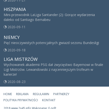
2020-11-21
HISZPANIA
Mini-przewodnik LaLiga Santander (2): Gorące wydarzenia
daleko od Santiago Bernabeu
2020-09-11
NIEMCY
Pięć nieoczywistych potencjalnych gwiazd sezonu Bundesligi
2020-09-18
LIGA MISTRZÓW
Wychowanek akademii PSG dał zwycięstwo Bayernowi w finale
Ligi Mistrzów. Lewandowski z najcenniejszym trofeum w
karierze!
2020-08-23
HOME
REKLAMA
REGULAMIN
PARTNERZY
POLITYKA PRYWATNOŚCI
KONTAKT
2018 www.2x45.info Wykonanie: E-soft