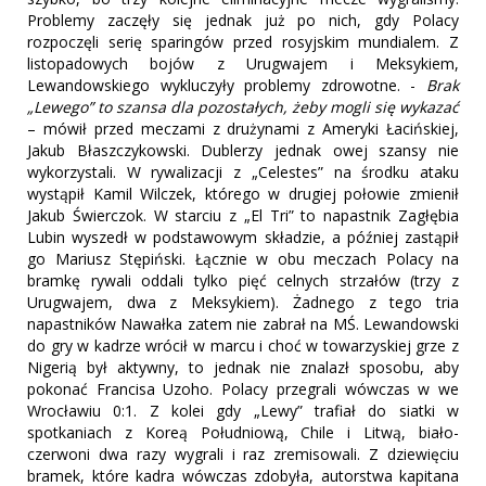
Problemy zaczęły się jednak już po nich, gdy Polacy
rozpoczęli serię sparingów przed rosyjskim mundialem. Z
listopadowych bojów z Urugwajem i Meksykiem,
Lewandowskiego wykluczyły problemy zdrowotne. -
Brak
„Lewego” to szansa dla pozostałych, żeby mogli się wykazać
– mówił przed meczami z drużynami z Ameryki Łacińskiej,
Jakub Błaszczykowski. Dublerzy jednak owej szansy nie
wykorzystali. W rywalizacji z „Celestes” na środku ataku
wystąpił Kamil Wilczek, którego w drugiej połowie zmienił
Jakub Świerczok. W starciu z „El Tri” to napastnik Zagłębia
Lubin wyszedł w podstawowym składzie, a później zastąpił
go Mariusz Stępiński. Łącznie w obu meczach Polacy na
bramkę rywali oddali tylko pięć celnych strzałów (trzy z
Urugwajem, dwa z Meksykiem). Żadnego z tego tria
napastników Nawałka zatem nie zabrał na MŚ. Lewandowski
do gry w kadrze wrócił w marcu i choć w towarzyskiej grze z
Nigerią był aktywny, to jednak nie znalazł sposobu, aby
pokonać Francisa Uzoho. Polacy przegrali wówczas w we
Wrocławiu 0:1. Z kolei gdy „Lewy” trafiał do siatki w
spotkaniach z Koreą Południową, Chile i Litwą, biało-
czerwoni dwa razy wygrali i raz zremisowali. Z dziewięciu
bramek, które kadra wówczas zdobyła, autorstwa kapitana