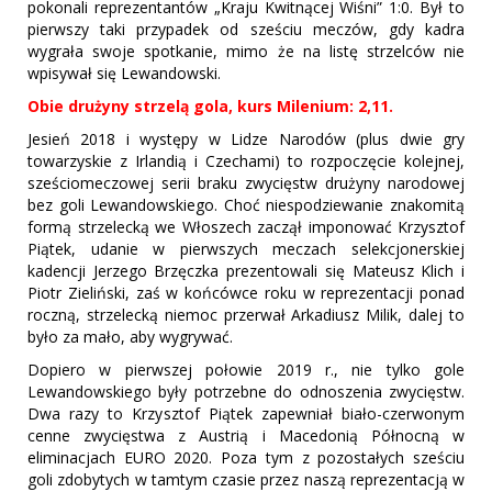
pokonali reprezentantów „Kraju Kwitnącej Wiśni” 1:0. Był to
pierwszy taki przypadek od sześciu meczów, gdy kadra
wygrała swoje spotkanie, mimo że na listę strzelców nie
wpisywał się Lewandowski.
Obie drużyny strzelą gola, kurs Milenium: 2,11.
Jesień 2018 i występy w Lidze Narodów (plus dwie gry
towarzyskie z Irlandią i Czechami) to rozpoczęcie kolejnej,
sześciomeczowej serii braku zwycięstw drużyny narodowej
bez goli Lewandowskiego. Choć niespodziewanie znakomitą
formą strzelecką we Włoszech zaczął imponować Krzysztof
Piątek, udanie w pierwszych meczach selekcjonerskiej
kadencji Jerzego Brzęczka prezentowali się Mateusz Klich i
Piotr Zieliński, zaś w końcówce roku w reprezentacji ponad
roczną, strzelecką niemoc przerwał Arkadiusz Milik, dalej to
było za mało, aby wygrywać.
Dopiero w pierwszej połowie 2019 r., nie tylko gole
Lewandowskiego były potrzebne do odnoszenia zwycięstw.
Dwa razy to Krzysztof Piątek zapewniał biało-czerwonym
cenne zwycięstwa z Austrią i Macedonią Północną w
eliminacjach EURO 2020. Poza tym z pozostałych sześciu
goli zdobytych w tamtym czasie przez naszą reprezentacją w