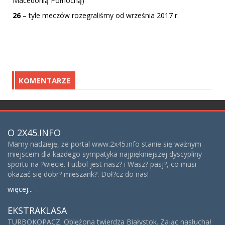
Macedonią Północną)
26
– tyle meczów rozegraliśmy od września 2017 r.
KOMENTARZE
O 2X45.INFO
Mamy nadzieję, że portal www.2x45.info stanie się ważnym
miejscem dla każdego sympatyka najpiękniejszej dyscypliny
sportu na ?wiecie. Futbol jest nasz? i Wasz? pasj?, co musi
okazać się dobr? mieszank?. Doł?cz do nas!
więcej...
EKSTRAKLASA
TURBOKOPACZ: Oblężona twierdza Białystok. Zając nasłuchał