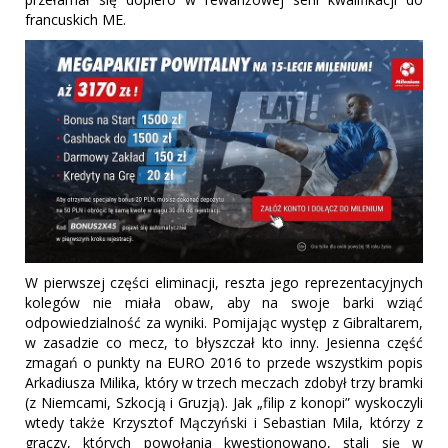
francuskich ME.
W pierwszej części eliminacji, reszta jego reprezentacyjnych
kolegów nie miała obaw, aby na swoje barki wziąć
odpowiedzialność za wyniki. Pomijając występ z Gibraltarem,
w zasadzie co mecz, to błyszczał kto inny. Jesienna część
zmagań o punkty na EURO 2016 to przede wszystkim popis
Arkadiusza Milika, który w trzech meczach zdobył trzy bramki
(z Niemcami, Szkocją i Gruzją). Jak „filip z konopi” wyskoczyli
wtedy także Krzysztof Mączyński i Sebastian Mila, którzy z
graczy, których powołania kwestionowano, stali się w