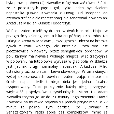
była prawie połowa (4). Nawałkę mógł martwić również fakt,
że z pozostałych pięciu goli, tylko jeden był dziełem
napastnika (Dawid Kownacki z Litwą). Od listopada do
czerwca trafienia dla reprezentacji nie zanotowali bowiem ani
Arkadiusz Milik, ani Łukasz Teodorczyk.
W Rosji zatem mieliśmy dramat w dwóch aktach. Najpierw
przegraliśmy z Senegalem, a kilka dni później z Kolumbią. Na
Otkrytije Arena w Moskwie „Lewy” groźnie uderza na bramkę
rywali z rzutu wolnego, ale niecelnie. Poza tym jest
pieczołowicie pilnowany przez senegalskich obrońców, w
polu karnym ma niewiele wolnego miejsca, więc tradycyjnie
w polowaniu na futbolówkę wyrusza w głąb pola. W składzie
jest jednak drugi nominalny napastnik, Arkadiusz Milik,
ustawiony tuż za plecami Lewandowskiego. W omawianych
wyżej okolicznościach powinien zatem zająć miejsce na
środku napadu. Milik tamtego dnia jest jednak fatalnie
dysponowany. Traci praktycznie każdą piłkę, przegrywa
większość pojedynków indywidualnych. Mimo to Adam
Nawałka trzyma go aż do 73. minuty. Jego zmiennik, Dawid
Kownacki na murawie pojawia się jednak przynajmniej o 27
minut za późno. Tym bardziej, że „Kownaś” z
Senegalczykami radził sobie bez kompleksów, mimo że