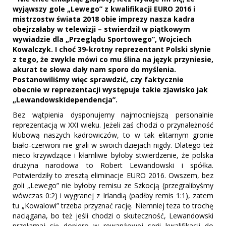
wyjąwszy gole „Lewego” z kwalifikacji EURO 2016 i
mistrzostw świata 2018 obie imprezy nasza kadra
obejrzałaby w telewizji – stwierdził w piątkowym
wywiadzie dla „Przeglądu Sportowego”, Wojciech
Kowalczyk. I choć 39-krotny reprezentant Polski słynie
z tego, że zwykle mówi co mu ślina na język przyniesie,
akurat te słowa dały nam sporo do myślenia.
Postanowiliśmy więc sprawdzić, czy faktycznie
obecnie w reprezentacji występuje takie zjawisko jak
„Lewandowskidependencja”.
Bez wątpienia dysponujemy najmocniejszą personalnie
reprezentacją w XXI wieku. Jeżeli zaś chodzi o przynależność
klubową naszych kadrowiczów, to w tak elitarnym gronie
biało-czerwoni nie grali w swoich dziejach nigdy. Dlatego też
nieco krzywdzące i kłamliwe byłoby stwierdzenie, że polska
drużyna narodowa to Robert Lewandowski i spółka.
Potwierdziły to zresztą eliminacje EURO 2016. Owszem, bez
goli „Lewego” nie byłoby remisu ze Szkocją (przegralibyśmy
wówczas 0:2) i wygranej z Irlandią (padłby remis 1:1), zatem
tu „Kowalowi” trzeba przyznać rację. Niemniej teza to trochę
naciągana, bo też jeśli chodzi o skuteczność, Lewandowski
przełamał się dopiero w rewanżowej serii kwalifikacji do