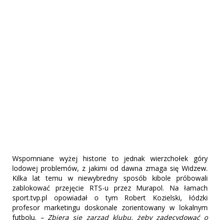
Wspomniane wyżej historie to jednak wierzchołek góry
lodowej problemów, z jakimi od dawna zmaga się Widzew.
Kilka lat temu w niewybredny sposób kibole próbowali
zablokować przejęcie RTS-u przez Murapol. Na łamach
sport.tvp.pl opowiadał o tym Robert Kozielski, łódzki
profesor marketingu doskonale zorientowany w lokalnym
futbolu.
– Zbiera się zarząd klubu, żeby zadecydować o