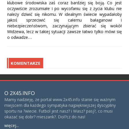
klubowe środowiska zaś coraz bardziej się boją. Co jest
oczywiście zrozumiałe i po wycofaniu się z życia klubu nie
należy dziwić się nikomu. W idealnym świecie wypadałoby
jakoś sprzeciwić się całemu bałaganowi i
niebezpieczeństwom, zaczynającym zbierać się wokół
Widzewa, lecz w takiej sytuacji zawsze łatwo tylko mówi się
o odwadze….
KOMENTARZE
O 2X45.INFO
Mamy nadzieję, że portal www.2x45.info stanie się ważnym
miejscem dla każdego sympatyka najpiękniejszej dyscypliny
sportu na ?wiecie. Futbol jest nasz? i Wasz? pasj?, co musi
okazać się dobr? mieszank?. Doł?cz do nas!
więcej...