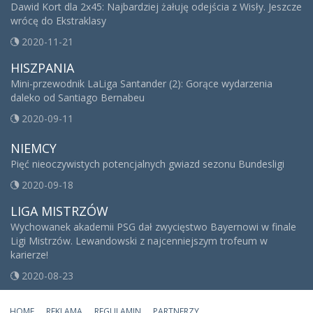
Dawid Kort dla 2x45: Najbardziej żałuję odejścia z Wisły. Jeszcze
wrócę do Ekstraklasy
2020-11-21
HISZPANIA
Mini-przewodnik LaLiga Santander (2): Gorące wydarzenia
daleko od Santiago Bernabeu
2020-09-11
NIEMCY
Pięć nieoczywistych potencjalnych gwiazd sezonu Bundesligi
2020-09-18
LIGA MISTRZÓW
Wychowanek akademii PSG dał zwycięstwo Bayernowi w finale
Ligi Mistrzów. Lewandowski z najcenniejszym trofeum w
karierze!
2020-08-23
HOME
REKLAMA
REGULAMIN
PARTNERZY