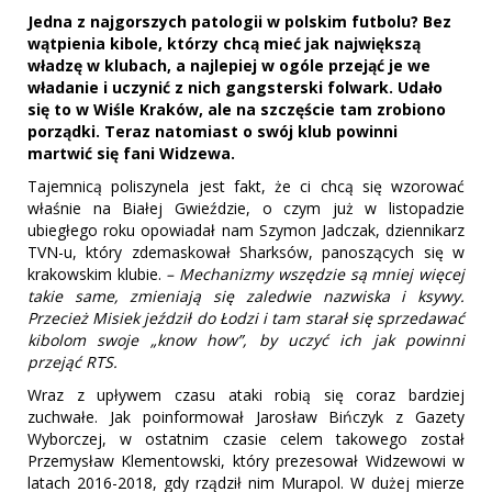
Jedna z najgorszych patologii w polskim futbolu? Bez
wątpienia kibole, którzy chcą mieć jak największą
władzę w klubach, a najlepiej w ogóle przejąć je we
władanie i uczynić z nich gangsterski folwark. Udało
się to w Wiśle Kraków, ale na szczęście tam zrobiono
porządki. Teraz natomiast o swój klub powinni
martwić się fani Widzewa.
Tajemnicą poliszynela jest fakt, że ci chcą się wzorować
właśnie na Białej Gwieździe, o czym już w listopadzie
ubiegłego roku opowiadał nam Szymon Jadczak, dziennikarz
TVN-u, który zdemaskował Sharksów, panoszących się w
krakowskim klubie.
– Mechanizmy wszędzie są mniej więcej
takie same, zmieniają się zaledwie nazwiska i ksywy.
Przecież Misiek jeździł do Łodzi i tam starał się sprzedawać
kibolom swoje „know how”, by uczyć ich jak powinni
przejąć RTS.
Wraz z upływem czasu ataki robią się coraz bardziej
zuchwałe. Jak poinformował Jarosław Bińczyk z Gazety
Wyborczej, w ostatnim czasie celem takowego został
Przemysław Klementowski, który prezesował Widzewowi w
latach 2016-2018, gdy rządził nim Murapol. W dużej mierze