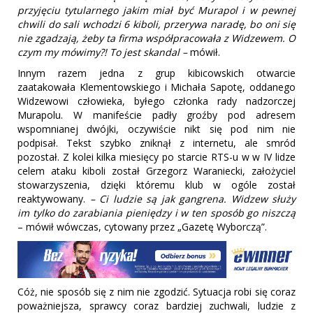
przyjęciu tytularnego jakim miał być Murapol i w pewnej
chwili do sali wchodzi 6 kiboli, przerywa naradę, bo oni się
nie zgadzają, żeby ta firma współpracowała z Widzewem. O
czym my mówimy?! To jest skandal –
mówił.
Innym razem jedna z grup kibicowskich otwarcie
zaatakowała Klementowskiego i Michała Sapotę, oddanego
Widzewowi człowieka, byłego członka rady nadzorczej
Murapolu. W manifeście padły groźby pod adresem
wspomnianej dwójki, oczywiście nikt się pod nim nie
podpisał. Tekst szybko zniknął z internetu, ale smród
pozostał. Z kolei kilka miesięcy po starcie RTS-u w w IV lidze
celem ataku kiboli został Grzegorz Waraniecki, założyciel
stowarzyszenia, dzięki któremu klub w ogóle został
reaktywowany.
– Ci ludzie są jak gangrena. Widzew służy
im tylko do zarabiania pieniędzy i w ten sposób go niszczą
– mówił wówczas, cytowany przez „Gazetę Wyborczą”.
Cóż, nie sposób się z nim nie zgodzić. Sytuacja robi się coraz
poważniejsza, sprawcy coraz bardziej zuchwali, ludzie z