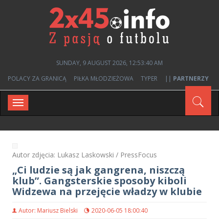
SUNDAY, 9 AUGUST 2026, 12:53:40 AM
POLACY ZA GRANICĄ
PIŁKA MŁODZIEŻOWA
TYPER
||
PARTNERZY
Toggle
navigation
Autor zdjęcia: Lukasz Laskowski / PressFocus
„Ci ludzie są jak gangrena, niszczą
klub”. Gangsterskie sposoby kiboli
Widzewa na przejęcie władzy w klubie
Autor: Mariusz Bielski
2020-06-05 18:00:40