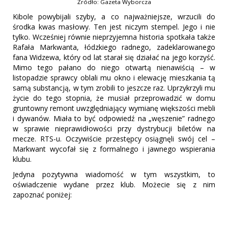
Źródło: Gazeta Wyborcza
Kibole powybijali szyby, a co najważniejsze, wrzucili do
środka kwas masłowy. Ten jest niczym stempel. Jego i nie
tylko. Wcześniej równie nieprzyjemna historia spotkała także
Rafała Markwanta, łódzkiego radnego, zadeklarowanego
fana Widzewa, który od lat starał się działać na jego korzyść.
Mimo tego pałano do niego otwartą nienawiścią – w
listopadzie sprawcy oblali mu okno i elewację mieszkania tą
samą substancją, w tym zrobili to jeszcze raz. Uprzykrzyli mu
życie do tego stopnia, że musiał przeprowadzić w domu
gruntowny remont uwzględniający wymianę większości mebli
i dywanów. Miała to być odpowiedź na „węszenie” radnego
w sprawie nieprawidłowości przy dystrybucji biletów na
mecze. RTS-u. Oczywiście przestępcy osiągnęli swój cel –
Markwant wycofał się z formalnego i jawnego wspierania
klubu.
Jedyna pozytywna wiadomość w tym wszystkim, to
oświadczenie wydane przez klub. Możecie się z nim
zapoznać poniżej: