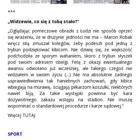
***
„Widzewie, co się z tobą stało?”
„Oglądając pomeczowe obrazki z Łodzi nie sposób oprzeć
się wrażeniu, że w drużynie jedności nie ma – Marcin Robak
wręcz siłą zmuszał kolegów, żeby podeszli pod jedną z
trybun podziękować kibicom. Nie dziwię się, że większość
podchodziła ze sporym wahaniem, skoro z trybun słyszeli
pod swoim adresem obelgi. Fetę z okazji ewentualnego
awansu odwołano już wcześniej, ale takiego czegoś nie
widziałem w swoim życiu (…) Nie ma absolutnie żadnego
usprawiedliwienia tak haniebnych zachowań, gdy kibice
wbiegają na murawę, ściągają piłkarzom koszulki, niektórych
nawet biją. Za takie występki powinna być kara
dożywotniego zakazu wstępu na stadion. Nie muszę
wspominać o standardowej procedurze i karze sądowej.”
Więcej TUTAJ
SPORT