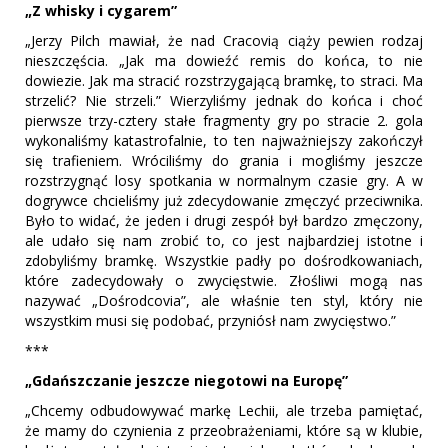
„Z whisky i cygarem”
„Jerzy Pilch mawiał, że nad Cracovią ciąży pewien rodzaj
nieszczęścia. „Jak ma dowieźć remis do końca, to nie
dowiezie. Jak ma stracić rozstrzygającą bramkę, to straci. Ma
strzelić? Nie strzeli.” Wierzyliśmy jednak do końca i choć
pierwsze trzy-cztery stałe fragmenty gry po stracie 2. gola
wykonaliśmy katastrofalnie, to ten najważniejszy zakończył
się trafieniem. Wróciliśmy do grania i mogliśmy jeszcze
rozstrzygnąć losy spotkania w normalnym czasie gry. A w
dogrywce chcieliśmy już zdecydowanie zmęczyć przeciwnika.
Było to widać, że jeden i drugi zespół był bardzo zmęczony,
ale udało się nam zrobić to, co jest najbardziej istotne i
zdobyliśmy bramkę. Wszystkie padły po dośrodkowaniach,
które zadecydowały o zwycięstwie. Złośliwi mogą nas
nazywać „Dośrodcovia”, ale właśnie ten styl, który nie
wszystkim musi się podobać, przyniósł nam zwycięstwo.”
***
„Gdańszczanie jeszcze niegotowi na Europę”
„Chcemy odbudowywać markę Lechii, ale trzeba pamiętać,
że mamy do czynienia z przeobrażeniami, które są w klubie,