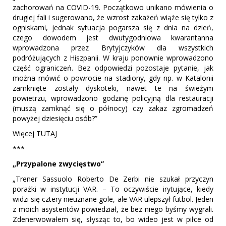
zachorowań na COVID-19. Początkowo unikano mówienia o
drugiej fali i sugerowano, że wzrost zakażeń wiąże się tylko z
ogniskami, jednak sytuacja pogarsza się z dnia na dzień,
czego dowodem jest dwutygodniowa kwarantanna
wprowadzona przez Brytyjczyków dla wszystkich
podróżujących z Hiszpanii. W kraju ponownie wprowadzono
część ograniczeń. Bez odpowiedzi pozostaje pytanie, jak
można mówić o powrocie na stadiony, gdy np. w Katalonii
zamknięte zostały dyskoteki, nawet te na świeżym
powietrzu, wprowadzono godzinę policyjną dla restauracji
(muszą zamknąć się o północy) czy zakaz zgromadzeń
powyżej dziesięciu osób?”
Więcej TUTAJ
***
„Przypalone zwycięstwo”
„Trener Sassuolo Roberto De Zerbi nie szukał przyczyn
porażki w instytucji VAR. – To oczywiście irytujące, kiedy
widzi się cztery nieuznane gole, ale VAR ulepszył futbol. Jeden
z moich asystentów powiedział, że bez niego byśmy wygrali.
Zdenerwowałem się, słysząc to, bo wideo jest w piłce od