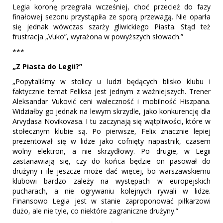
Legia koronę przegrała wcześniej, choć przecież do fazy
finałowej sezonu przystąpiła ze sporą przewagą. Nie oparła
się jednak wówczas szarży gliwickiego Piasta. Stąd też
frustracja „Vuko”, wyrażona w powyższych słowach.”
***
„Z Piasta do Legii?”
„Popytaliśmy w stolicy u ludzi będących blisko klubu i
faktycznie temat Feliksa jest jednym z ważniejszych. Trener
Aleksandar Vuković ceni waleczność i mobilność Hiszpana.
Widziałby go jednak na lewym skrzydle, jako konkurencję dla
Arvydasa Novikovasa. I tu zaczynają się wątpliwości, które w
stołecznym klubie są. Po pierwsze, Felix znacznie lepiej
prezentował się w lidze jako cofnięty napastnik, czasem
wolny elektron, a nie skrzydłowy. Po drugie, w Legii
zastanawiają się, czy do końca będzie on pasował do
drużyny i ile jeszcze może dać więcej, bo warszawskiemu
klubowi bardzo zależy na występach w europejskich
pucharach, a nie ogrywaniu kolejnych rywali w lidze.
Finansowo Legia jest w stanie zaproponować piłkarzowi
dużo, ale nie tyle, co niektóre zagraniczne drużyny.”