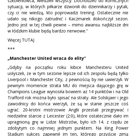
szkoleniowca, wiedzieli wszyscy. Dochodziło do komicznych
sytuacji, w których piłkarze dzwonili do dziennikarzy i pytali,
czy ci nie wiedzą, kto poprowadzi trening. Ostatecznie nie
udało się nikogo zatrudnić i Kaczmarek dokończył sezon.
Jedno jest w tej chwili pewne – mimo awansu najbliższe dni
w łódzkim klubie będą bardzo nerwowe.”
Więcej TUTAJ
***
„Manchester United wraca do elity”
„Gdyby na początku roku kibice Manchesteru United
usłyszeli, że w tym sezonie lepsze od ich zespołu będą tylko
Liverpool i Manchester City, z pewnością by nie uwierzyli. W
pewnym momencie strata MU do miejsca dającego grę w
Champions League wynosiła bowiem aż 14 punktów i na Old
Trafford rok można było spisać na straty. Ale Solskjaer i jego
zawodnicy do końca wierzyli, że są w stanie jeszcze coś
ugrać. 20-krotni mistrzowie Anglii przestali przegrywać i
niedzielne starcie z Leicester (2:0), które ostatecznie dało im
upragnioną grę w Lidze Mistrzów, było ich 14. z rzędu ze
zdobytym co najmniej jednym punktem. Na King Power
Stadium sukces zapewnił im ten, którego przyjście zimą