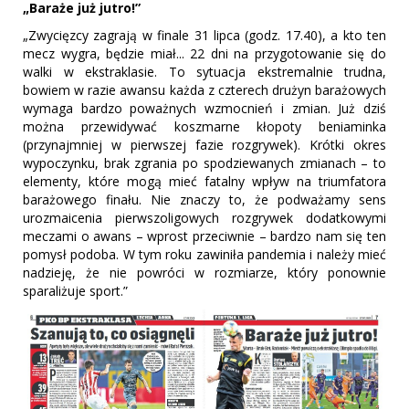
„Baraże już jutro!”
„Zwycięzcy zagrają w finale 31 lipca (godz. 17.40), a kto ten
mecz wygra, będzie miał... 22 dni na przygotowanie się do
walki w ekstraklasie. To sytuacja ekstremalnie trudna,
bowiem w razie awansu każda z czterech drużyn barażowych
wymaga bardzo poważnych wzmocnień i zmian. Już dziś
można przewidywać koszmarne kłopoty beniaminka
(przynajmniej w pierwszej fazie rozgrywek). Krótki okres
wypoczynku, brak zgrania po spodziewanych zmianach – to
elementy, które mogą mieć fatalny wpływ na triumfatora
barażowego finału. Nie znaczy to, że podważamy sens
urozmaicenia pierwszoligowych rozgrywek dodatkowymi
meczami o awans – wprost przeciwnie – bardzo nam się ten
pomysł podoba. W tym roku zawiniła pandemia i należy mieć
nadzieję, że nie powróci w rozmiarze, który ponownie
sparaliżuje sport.”