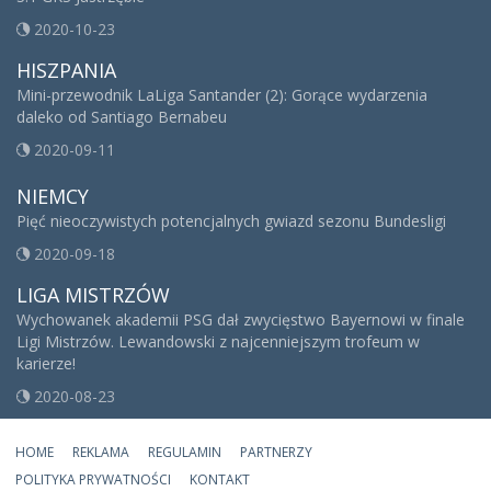
2020-10-23
HISZPANIA
Mini-przewodnik LaLiga Santander (2): Gorące wydarzenia
daleko od Santiago Bernabeu
2020-09-11
NIEMCY
Pięć nieoczywistych potencjalnych gwiazd sezonu Bundesligi
2020-09-18
LIGA MISTRZÓW
Wychowanek akademii PSG dał zwycięstwo Bayernowi w finale
Ligi Mistrzów. Lewandowski z najcenniejszym trofeum w
karierze!
2020-08-23
HOME
REKLAMA
REGULAMIN
PARTNERZY
POLITYKA PRYWATNOŚCI
KONTAKT