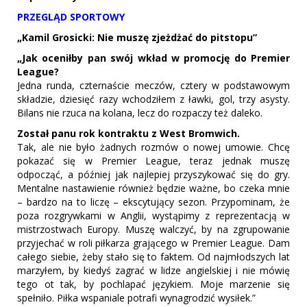
PRZEGLĄD SPORTOWY
„Kamil Grosicki: Nie muszę zjeżdżać do pitstopu”
„Jak oceniłby pan swój wkład w promocję do Premier
League?
Jedna runda, czternaście meczów, cztery w podstawowym
składzie, dziesięć razy wchodziłem z ławki, gol, trzy asysty.
Bilans nie rzuca na kolana, lecz do rozpaczy też daleko.
Został panu rok kontraktu z West Bromwich.
Tak, ale nie było żadnych rozmów o nowej umowie. Chcę
pokazać się w Premier League, teraz jednak muszę
odpocząć, a później jak najlepiej przyszykować się do gry.
Mentalne nastawienie również będzie ważne, bo czeka mnie
– bardzo na to liczę – ekscytujący sezon. Przypominam, że
poza rozgrywkami w Anglii, wystąpimy z reprezentacją w
mistrzostwach Europy. Muszę walczyć, by na zgrupowanie
przyjechać w roli piłkarza grającego w Premier League. Dam
całego siebie, żeby stało się to faktem. Od najmłodszych lat
marzyłem, by kiedyś zagrać w lidze angielskiej i nie mówię
tego ot tak, by pochlapać językiem. Moje marzenie się
spełniło. Piłka wspaniale potrafi wynagrodzić wysiłek.”