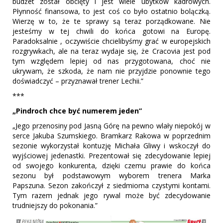
budżet został obcięty i jest wiele ubytków kadrowych.
Płynność finansowa, to jest coś co było ostatnio bolączką.
Wierzę w to, że te sprawy są teraz porządkowane. Nie
jesteśmy w tej chwili do końca gotowi na Europę.
Paradoksalnie , oczywiście chcielibyśmy grać w europejskich
rozgrywkach, ale na teraz wydaje się, że Cracovia jest pod
tym względem lepiej od nas przygotowana, choć nie
ukrywam, że szkoda, że nam nie przyjdzie ponownie tego
doświadczyć – przyznawał trener Lechii.”
***
„Pindroch chce być numerem jeden”
„Jego przenosiny pod Jasną Górę na pewno wlały niepokój w
serce Jakuba Szumskiego. Bramkarz Rakowa w poprzednim
sezonie wykorzystał kontuzję Michała Gliwy i wskoczył do
wyjściowej jedenastki. Prezentował się zdecydowanie lepiej
od swojego konkurenta, dzięki czemu prawie do końca
sezonu był podstawowym wyborem trenera Marka
Papszuna. Sezon zakończył z siedmioma czystymi kontami.
Tym razem jednak jego rywal może być zdecydowanie
trudniejszy do pokonania.”