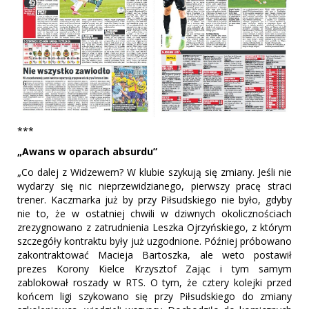
***
„Awans w oparach absurdu”
„Co dalej z Widzewem? W klubie szykują się zmiany. Jeśli nie
wydarzy się nic nieprzewidzianego, pierwszy pracę straci
trener. Kaczmarka już by przy Piłsudskiego nie było, gdyby
nie to, że w ostatniej chwili w dziwnych okolicznościach
zrezygnowano z zatrudnienia Leszka Ojrzyńskiego, z którym
szczegóły kontraktu były już uzgodnione. Później próbowano
zakontraktować Macieja Bartoszka, ale weto postawił
prezes Korony Kielce Krzysztof Zając i tym samym
zablokował roszady w RTS. O tym, że cztery kolejki przed
końcem ligi szykowano się przy Piłsudskiego do zmiany