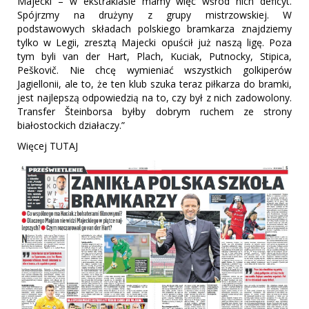
Majecki – w ekstraklasie mamy więc wśród nich deficyt.
Spójrzmy na drużyny z grupy mistrzowskiej. W
podstawowych składach polskiego bramkarza znajdziemy
tylko w Legii, zresztą Majecki opuścił już naszą ligę. Poza
tym byli van der Hart, Plach, Kuciak, Putnocky, Stipica,
Peškovič. Nie chcę wymieniać wszystkich golkiperów
Jagiellonii, ale to, że ten klub szuka teraz piłkarza do bramki,
jest najlepszą odpowiedzią na to, czy był z nich zadowolony.
Transfer Šteinborsa byłby dobrym ruchem ze strony
białostockich działaczy.”
Więcej TUTAJ