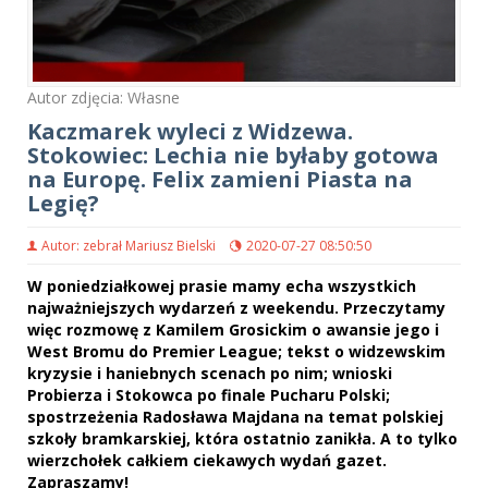
Autor zdjęcia: Własne
Kaczmarek wyleci z Widzewa.
Stokowiec: Lechia nie byłaby gotowa
na Europę. Felix zamieni Piasta na
Legię?
Autor: zebrał Mariusz Bielski
2020-07-27 08:50:50
W poniedziałkowej prasie mamy echa wszystkich
najważniejszych wydarzeń z weekendu. Przeczytamy
więc rozmowę z Kamilem Grosickim o awansie jego i
West Bromu do Premier League; tekst o widzewskim
kryzysie i haniebnych scenach po nim; wnioski
Probierza i Stokowca po finale Pucharu Polski;
spostrzeżenia Radosława Majdana na temat polskiej
szkoły bramkarskiej, która ostatnio zanikła. A to tylko
wierzchołek całkiem ciekawych wydań gazet.
Zapraszamy!