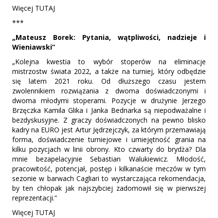
Więcej TUTAJ
***
„Mateusz Borek: Pytania, wątpliwości, nadzieje i
Wieniawski”
„Kolejna kwestia to wybór stoperów na eliminacje
mistrzostw świata 2022, a także na turniej, który odbędzie
się latem 2021 roku. Od dłuższego czasu jestem
zwolennikiem rozwiązania z dwoma doświadczonymi i
dwoma młodymi stoperami. Pozycje w drużynie Jerzego
Brzęczka Kamila Glika i Janka Bednarka są niepodważalne i
bezdyskusyjne. Z graczy doświadczonych na pewno blisko
kadry na EURO jest Artur Jędrzejczyk, za którym przemawiają
forma, doświadczenie turniejowe i umiejętność grania na
kilku pozycjach w linii obrony. Kto czwarty do brydża? Dla
mnie bezapelacyjnie Sebastian Walukiewicz. Młodość,
pracowitość, potencjał, postęp i kilkanaście meczów w tym
sezonie w barwach Cagliari to wystarczająca rekomendacja,
by ten chłopak jak najszybciej zadomowił się w pierwszej
reprezentacji.”
Więcej TUTAJ