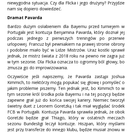
niewygodna sytuacja. Czy dla Flicka i jego drużyny? Przyjdzie
nam się dopiero dowiedzieć.
Dramat Pavarda
Bardzo dużym osłabieniem dla Bayernu przed turniejem w
Portugalii jest kontuzja Benjamina Pavarda, który doznał jej
podczas jednego z pierwszych treningów po przerwie
urlopowej. Francuz był pewniakiem na prawej stronie obrony
i podobnie miało być w Lidze Mistrzów. Uraz kostki sprawił
jednak, że mistrz świata z 2018 roku na pewno nie zagra już
w tym sezonie. Dla Flicka oznacza to ogromny ból głowy, bo
zmusza go do improwizowania.
Oczywiście jeśli napiszemy, że Pavarda zastąpi Joshua
Kimmich, to niektórzy mogą popukać się głowę i pomyśleć o
jakim problemie piszemy. Ten jednak jest, bo Kimmich to w
tym sezonie król środka pola Bayernu i na tej pozycji będzie
zapewne grał już do końca swojej kariery. Niemiec tworzył
świetny duet z Leonem Goretzką i tak miał wyglądać środek
FCB w Portugalii. Kontuzja Pavarda sprawiła jednak, że obok
Goretzki będzie grał Thiago, który w ostatnich meczach
sezonu Bundesligi leczył kontuzje. Hiszpan, który myślami
jest przy transferze do innego klubu, będzie musiał znowu w