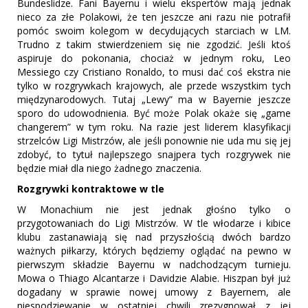
Bundeslidze. Fani Bayernu i wielu ekspertów mają jednak
nieco za złe Polakowi, że ten jeszcze ani razu nie potrafił
pomóc swoim kolegom w decydujących starciach w LM.
Trudno z takim stwierdzeniem się nie zgodzić. Jeśli ktoś
aspiruje do pokonania, chociaż w jednym roku, Leo
Messiego czy Cristiano Ronaldo, to musi dać coś ekstra nie
tylko w rozgrywkach krajowych, ale przede wszystkim tych
międzynarodowych. Tutaj „Lewy” ma w Bayernie jeszcze
sporo do udowodnienia. Być może Polak okaże się „game
changerem” w tym roku. Na razie jest liderem klasyfikacji
strzelców Ligi Mistrzów, ale jeśli ponownie nie uda mu się jej
zdobyć, to tytuł najlepszego snajpera tych rozgrywek nie
będzie miał dla niego żadnego znaczenia.
Rozgrywki kontraktowe w tle
W Monachium nie jest jednak głośno tylko o
przygotowaniach do Ligi Mistrzów. W tle włodarze i kibice
klubu zastanawiają się nad przyszłością dwóch bardzo
ważnych piłkarzy, których będziemy oglądać na pewno w
pierwszym składzie Bayernu w nadchodzącym turnieju.
Mowa o Thiago Alcantarze i Davidzie Alabie. Hiszpan był już
dogadany w sprawie nowej umowy z Bayernem, ale
niespodziewanie w ostatniej chwili zrezygnował z jej