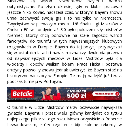
Mistrzów są wśród zawodników Bayernu bardzo
optymistyczne. Po złym okresie, gdy w klubie pracował
jeszcze Niko Kovac, nadszedł czas, w którym Bayern znowu
umiał zachwycić swoją grą i to nie tylko w Niemczech.
Zwycięstwo w pierwszym meczu 1/8 finału Ligi Mistrzów z
Chelsea FC w Londynie aż 3:0 było pokazem siły mistrzów
Niemiec, którzy chcą ponownie na stałe zagościć wśród
faworytów do triumfu w tych najważniejszych klubowych
rozgrywkach w Europie. Bayern do tej pozycji przyzwyczaił
się w ostatnich latach i nawet roczna czy dwuletnia przerwa
od najważniejszych meczów w Lidze Mistrzów była dla
włodarzy i kibiców wielkim bólem. Praca Flicka i postawa
drużyny pozwoliły znowu jednak uwierzyć, że Bayern stać na
historyczne wieczory w Europie. Te mają nadejść już teraz,
podczas turnieju w Portugalii.
O triumfie w Lidze Mistrzów marzy oczywiście największa
gwiazda Bayernu i przez wielu główny kandydat do tytułu
najlepszego piłkarza tego roku. Mowa oczywiście o Robercie
Lewandowskim, który regularnie bije kolejne rekordy w