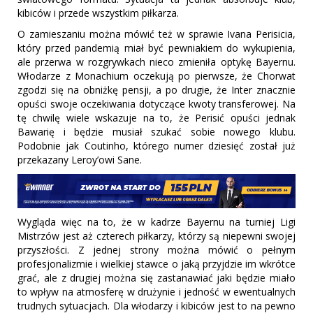
kibiców i przede wszystkim piłkarza.
O zamieszaniu można mówić też w sprawie Ivana Perisicia,
który przed pandemią miał być pewniakiem do wykupienia,
ale przerwa w rozgrywkach nieco zmieniła optykę Bayernu.
Włodarze z Monachium oczekują po pierwsze, że Chorwat
zgodzi się na obniżkę pensji, a po drugie, że Inter znacznie
opuści swoje oczekiwania dotyczące kwoty transferowej. Na
tę chwilę wiele wskazuje na to, że Perisić opuści jednak
Bawarię i będzie musiał szukać sobie nowego klubu.
Podobnie jak Coutinho, którego numer dziesięć został już
przekazany Leroy’owi Sane.
Wygląda więc na to, że w kadrze Bayernu na turniej Ligi
Mistrzów jest aż czterech piłkarzy, którzy są niepewni swojej
przyszłości. Z jednej strony można mówić o pełnym
profesjonalizmie i wielkiej stawce o jaką przyjdzie im wkrótce
grać, ale z drugiej można się zastanawiać jaki będzie miało
to wpływ na atmosferę w drużynie i jedność w ewentualnych
trudnych sytuacjach. Dla włodarzy i kibiców jest to na pewno