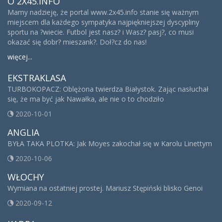
O 2X45.INFO
Mamy nadzieję, że portal www.2x45.info stanie się ważnym
miejscem dla każdego sympatyka najpiękniejszej dyscypliny
sportu na ?wiecie. Futbol jest nasz? i Wasz? pasj?, co musi
okazać się dobr? mieszank?. Doł?cz do nas!
więcej...
EKSTRAKLASA
TURBOKOPACZ: Oblężona twierdza Białystok. Zając nasłuchał
się, że ma być jak Nawałka, ale nie o to chodziło
2020-10-01
ANGLIA
BYŁA TAKA PLOTKA: Jak Moyes zakochał się w Karolu Linettym
2020-10-06
WŁOCHY
Wymiana na ostatniej prostej. Mariusz Stępiński blisko Genoi
2020-09-12