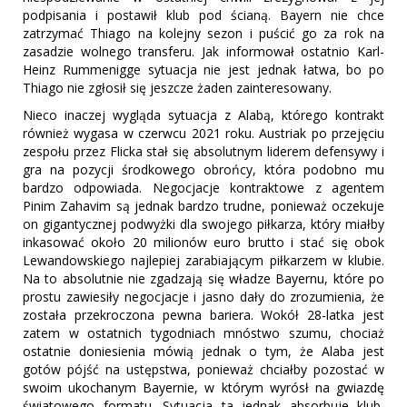
podpisania i postawił klub pod ścianą. Bayern nie chce
zatrzymać Thiago na kolejny sezon i puścić go za rok na
zasadzie wolnego transferu. Jak informował ostatnio Karl-
Heinz Rummenigge sytuacja nie jest jednak łatwa, bo po
Thiago nie zgłosił się jeszcze żaden zainteresowany.
Nieco inaczej wygląda sytuacja z Alabą, którego kontrakt
również wygasa w czerwcu 2021 roku. Austriak po przejęciu
zespołu przez Flicka stał się absolutnym liderem defensywy i
gra na pozycji środkowego obrońcy, która podobno mu
bardzo odpowiada. Negocjacje kontraktowe z agentem
Pinim Zahavim są jednak bardzo trudne, ponieważ oczekuje
on gigantycznej podwyżki dla swojego piłkarza, który miałby
inkasować około 20 milionów euro brutto i stać się obok
Lewandowskiego najlepiej zarabiającym piłkarzem w klubie.
Na to absolutnie nie zgadzają się władze Bayernu, które po
prostu zawiesiły negocjacje i jasno dały do zrozumienia, że
została przekroczona pewna bariera. Wokół 28-latka jest
zatem w ostatnich tygodniach mnóstwo szumu, chociaż
ostatnie doniesienia mówią jednak o tym, że Alaba jest
gotów pójść na ustępstwa, ponieważ chciałby pozostać w
swoim ukochanym Bayernie, w którym wyrósł na gwiazdę
światowego formatu. Sytuacja ta jednak absorbuje klub,