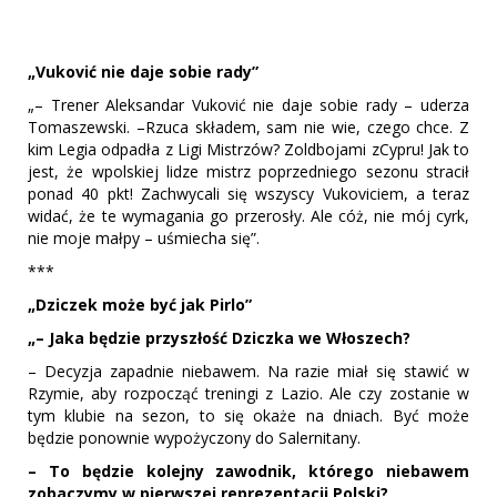
„Vuković nie daje sobie rady”
„– Trener Aleksandar Vuković nie daje sobie rady – uderza
Tomaszewski. –Rzuca składem, sam nie wie, czego chce. Z
kim Legia odpadła z Ligi Mistrzów? Zoldbojami zCypru! Jak to
jest, że wpolskiej lidze mistrz poprzedniego sezonu stracił
ponad 40 pkt! Zachwycali się wszyscy Vukoviciem, a teraz
widać, że te wymagania go przerosły. Ale cóż, nie mój cyrk,
nie moje małpy – uśmiecha się”.
***
„Dziczek może być jak Pirlo”
„– Jaka będzie przyszłość Dziczka we Włoszech?
– Decyzja zapadnie niebawem. Na razie miał się stawić w
Rzymie, aby rozpocząć treningi z Lazio. Ale czy zostanie w
tym klubie na sezon, to się okaże na dniach. Być może
będzie ponownie wypożyczony do Salernitany.
– To będzie kolejny zawodnik, którego niebawem
zobaczymy w pierwszej reprezentacji Polski?