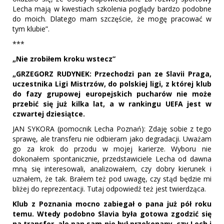
Lecha mają w kwestiach szkolenia poglądy bardzo podobne
do moich. Dlatego mam szczęście, że mogę pracować w
tym klubie”.
***
„Nie zrobiłem kroku wstecz”
„GRZEGORZ RUDYNEK: Przechodzi pan ze Slavii Praga,
uczestnika Ligi Mistrzów, do polskiej ligi, z której klub
do fazy grupowej europejskich pucharów nie może
przebić się już kilka lat, a w rankingu UEFA jest w
czwartej dziesiątce.
JAN SYKORA (pomocnik Lecha Poznań): Zdaję sobie z tego
sprawę, ale transferu nie odbieram jako degradacji. Uważam
go za krok do przodu w mojej karierze. Wyboru nie
dokonałem spontanicznie, przedstawiciele Lecha od dawna
mną się interesowali, analizowałem, czy dobry kierunek i
uznałem, że tak. Brałem też pod uwagę, czy stąd będzie mi
bliżej do reprezentacji. Tutaj odpowiedź też jest twierdząca.
Klub z Poznania mocno zabiegał o pana już pół roku
temu. Wtedy podobno Slavia była gotowa zgodzić się
na transfer, ale pan sam nie był przekonany, czy Lech i