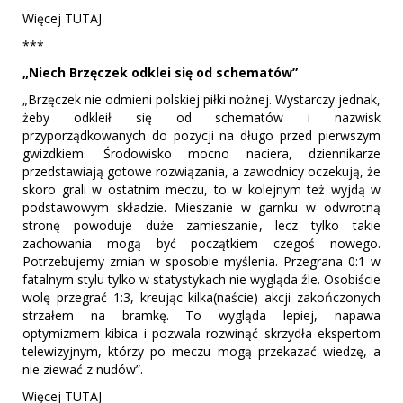
Więcej TUTAJ
***
„Niech Brzęczek odklei się od schematów”
„Brzęczek nie odmieni polskiej piłki nożnej. Wystarczy jednak,
żeby odkleił się od schematów i nazwisk
przyporządkowanych do pozycji na długo przed pierwszym
gwizdkiem. Środowisko mocno naciera, dziennikarze
przedstawiają gotowe rozwiązania, a zawodnicy oczekują, że
skoro grali w ostatnim meczu, to w kolejnym też wyjdą w
podstawowym składzie. Mieszanie w garnku w odwrotną
stronę powoduje duże zamieszanie, lecz tylko takie
zachowania mogą być początkiem czegoś nowego.
Potrzebujemy zmian w sposobie myślenia. Przegrana 0:1 w
fatalnym stylu tylko w statystykach nie wygląda źle. Osobiście
wolę przegrać 1:3, kreując kilka(naście) akcji zakończonych
strzałem na bramkę. To wygląda lepiej, napawa
optymizmem kibica i pozwala rozwinąć skrzydła ekspertom
telewizyjnym, którzy po meczu mogą przekazać wiedzę, a
nie ziewać z nudów”.
Więcej TUTAJ