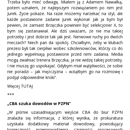
Trzeba było mieć odwagę. Miałem ją z Adamem Nawałką,
potem uznałem, że najlepszym rozwiązaniem po nim jest
Jurek. Życie pokaże. Na razie możemy narzekać na styl, ale
każde postawione zadanie Jurek wykonał. Jak ja bym był
pewien, że zamiast Brzęczka powinien być selekcjoner X, to
bym się zastanawiał. Ale dziś uważam, że nie ma takiej
potrzeby i jest dobrze tak jak jest. Nerwowe ruchy po dwóch
meczach? Niech pan da spokój. Chciałbym, żeby w klubach
prezesi byli tak cierpliwi wobec szkoleniowców, którzy co do
jednego wypełniają postawione przed nimi zadania. Media
mogą zwalniać trenera Brzęczka, ja nie widzę takiej potrzeby.
I nie muszę go uspokajać. Gdybym miał wątpliwości, że sobie
nie poradzi – jak mężczyzna – wziąłbym go na rozmowę i
podjął odpowiednie kroki”.
Więcej TUTAJ
***
„CBA szuka dowodów w PZPN”
„W piśmie uzasadniającym wejście CBA do biur PZPN
znalazła się informacja, z której wynika, że prokuratura
uzyskała dodatkowy materiał dowodowy, powodujący
konieczność przeprowadzenia czynności procesowych