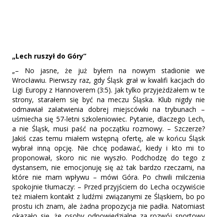
„Lech ruszył do Góry”
„– No jasne, że już byłem na nowym stadionie we
Wrocławiu. Pierwszy raz, gdy Śląsk grał w kwalifi kacjach do
Ligi Europy z Hannoverem (3:5). Jak tylko przyjeżdżałem w te
strony, starałem się być na meczu Śląska. Klub nigdy nie
odmawiał załatwienia dobrej miejscówki na trybunach –
uśmiecha się 57-letni szkoleniowiec. Pytanie, dlaczego Lech,
a nie Śląsk, musi paść na początku rozmowy. – Szczerze?
Jakiś czas temu miałem wstępną ofertę, ale w końcu Śląsk
wybrał inną opcję. Nie chcę podawać, kiedy i kto mi to
proponował, skoro nic nie wyszło. Podchodzę do tego z
dystansem, nie emocjonuję się aż tak bardzo rzeczami, na
które nie mam wpływu – mówi Góra. Po chwili milczenia
spokojnie tłumaczy: – Przed przyjściem do Lecha oczywiście
też miałem kontakt z ludźmi związanymi ze Śląskiem, bo po
prostu ich znam, ale żadna propozycja nie padła. Natomiast
okazało się, że osoby odpowiedzialne za rozwój sportowy