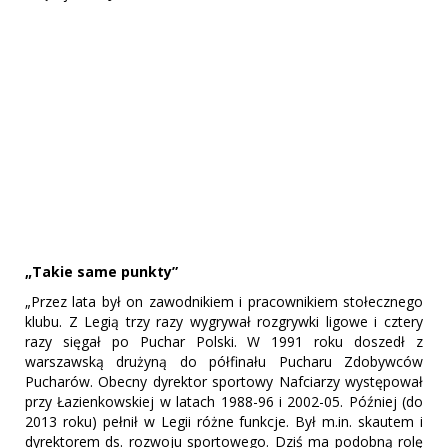
„Takie same punkty”
„Przez lata był on zawodnikiem i pracownikiem stołecznego
klubu. Z Legią trzy razy wygrywał rozgrywki ligowe i cztery
razy sięgał po Puchar Polski. W 1991 roku doszedł z
warszawską drużyną do półfinału Pucharu Zdobywców
Pucharów. Obecny dyrektor sportowy Nafciarzy występował
przy Łazienkowskiej w latach 1988-96 i 2002-05. Później (do
2013 roku) pełnił w Legii różne funkcje. Był m.in. skautem i
dyrektorem ds. rozwoju sportowego. Dziś ma podobną rolę