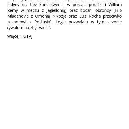
jedyny raz bez konsekwencji w postaci porażki i William
Remy w meczu z Jagiellonią) oraz boczni obrońcy (Filip
Mladenović z Omonią Nikozja oraz Luis Rocha przeciwko
zespołowi z Podlasia). Legia pozwalała w tym sezonie
rywalom na zbyt wiele”.
Więcej TUTAJ