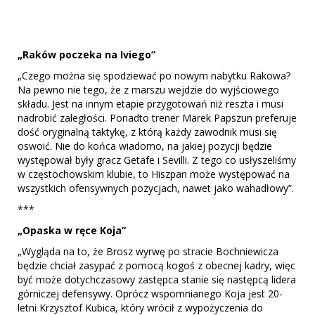
„Raków poczeka na Iviego”
„Czego można się spodziewać po nowym nabytku Rakowa?
Na pewno nie tego, że z marszu wejdzie do wyjściowego
składu. Jest na innym etapie przygotowań niż reszta i musi
nadrobić zaległości. Ponadto trener Marek Papszun preferuje
dość oryginalną taktykę, z którą każdy zawodnik musi się
oswoić. Nie do końca wiadomo, na jakiej pozycji będzie
występował były gracz Getafe i Sevilli. Z tego co usłyszeliśmy
w częstochowskim klubie, to Hiszpan może występować na
wszystkich ofensywnych pozycjach, nawet jako wahadłowy”.
***
„Opaska w ręce Koja”
„Wygląda na to, że Brosz wyrwę po stracie Bochniewicza
będzie chciał zasypać z pomocą kogoś z obecnej kadry, więc
być może dotychczasowy zastępca stanie się następcą lidera
górniczej defensywy. Oprócz wspomnianego Koja jest 20-
letni Krzysztof Kubica, który wrócił z wypożyczenia do