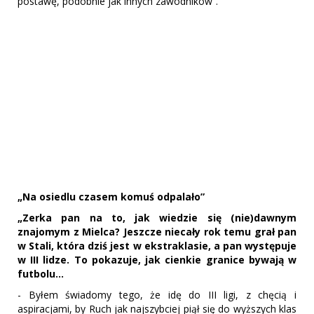
postawę, podobnie jak innych zawodników”.
„Na osiedlu czasem komuś odpalało”
„Zerka pan na to, jak wiedzie się (nie)dawnym
znajomym z Mielca? Jeszcze niecały rok temu grał pan
w Stali, która dziś jest w ekstraklasie, a pan występuje
w III lidze. To pokazuje, jak cienkie granice bywają w
futbolu...
- Byłem świadomy tego, że idę do III ligi, z chęcią i
aspiracjami, by Ruch jak najszybciej piął się do wyższych klas