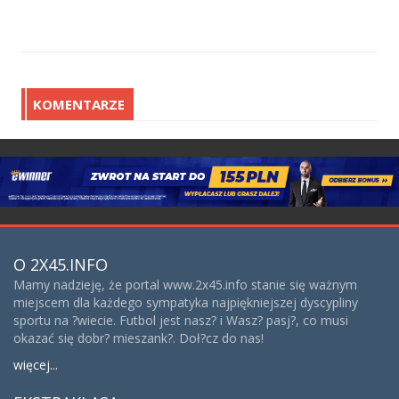
KOMENTARZE
O 2X45.INFO
Mamy nadzieję, że portal www.2x45.info stanie się ważnym
miejscem dla każdego sympatyka najpiękniejszej dyscypliny
sportu na ?wiecie. Futbol jest nasz? i Wasz? pasj?, co musi
okazać się dobr? mieszank?. Doł?cz do nas!
więcej...