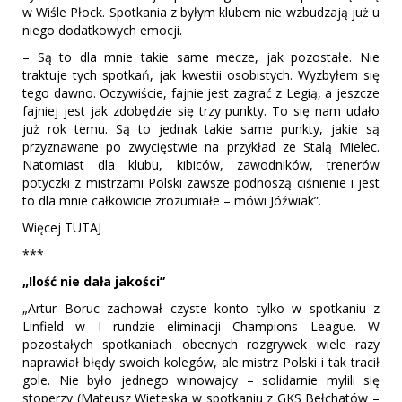
w Wiśle Płock. Spotkania z byłym klubem nie wzbudzają już u
niego dodatkowych emocji.
– Są to dla mnie takie same mecze, jak pozostałe. Nie
traktuje tych spotkań, jak kwestii osobistych. Wyzbyłem się
tego dawno. Oczywiście, fajnie jest zagrać z Legią, a jeszcze
fajniej jest jak zdobędzie się trzy punkty. To się nam udało
już rok temu. Są to jednak takie same punkty, jakie są
przyznawane po zwycięstwie na przykład ze Stalą Mielec.
Natomiast dla klubu, kibiców, zawodników, trenerów
potyczki z mistrzami Polski zawsze podnoszą ciśnienie i jest
to dla mnie całkowicie zrozumiałe – mówi Jóźwiak”.
Więcej TUTAJ
***
„Ilość nie dała jakości”
„Artur Boruc zachował czyste konto tylko w spotkaniu z
Linfield w I rundzie eliminacji Champions League. W
pozostałych spotkaniach obecnych rozgrywek wiele razy
naprawiał błędy swoich kolegów, ale mistrz Polski i tak tracił
gole. Nie było jednego winowajcy – solidarnie mylili się
stoperzy (Mateusz Wieteska w spotkaniu z GKS Bełchatów –