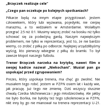
„Brzęczek realizuje cele”
„Czego pan oczekuje po kolejnych spotkaniach?
Piłkarze będą na innym etapie przygotowań. Jestem
człowiekiem, który lubi wyzwania, pojedynki, nie cierpię
marazmu, a to widziałem w Amsterdamie. Wolałbym
przegrać 2:5 niż 0:1. Musimy więcej zrobić na boisku niż tylko
schować się za podwójną gardą. Naszym największym
problemem, nie tylko w reprezentacji, jest to, że nie bardzo
wiemy, co zrobić z piłką po odbiorze. Najlepiej urządzilibyśmy
wyścig, kto pierwszy wbiegnie z piłką do bramki. To był
zawsze kłopot naszego futbolu.
Trener Brzęczek narzeka na krytykę, nawet film o
swojej kadrze nazwał „Niekochani”. Musiał pan go
uspokajać przed zgrupowaniem?
Prezes, który uspokaja trenera, ma chęć go zwolnić. Nie
musiałem tego robić. Jestem w PZPN osiem lat i każdy wie,
jak pracuję. Już tego nie zmienię. Dziś wszyscy słusznie
chwalą Cześka Michniewicza i jego młodzieżówkę. Ale jakby
nie było Bońka, nie byłoby też tego szkoleniowca w PZPN,
nikt inny by go nie mianował na trenera reprezentacji U-21.