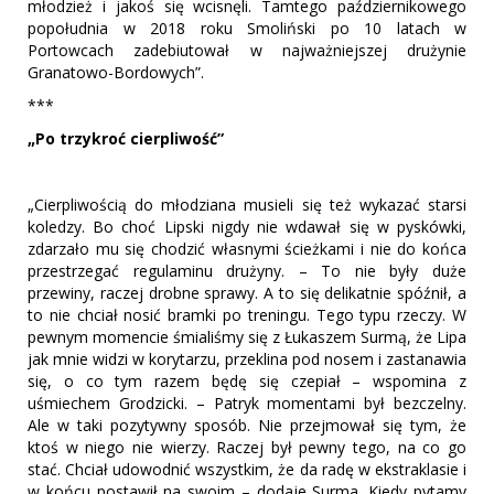
młodzież i jakoś się wcisnęli. Tamtego październikowego
popołudnia w 2018 roku Smoliński po 10 latach w
Portowcach zadebiutował w najważniejszej drużynie
Granatowo-Bordowych”.
***
„Po trzykroć cierpliwość”
„Cierpliwością do młodziana musieli się też wykazać starsi
koledzy. Bo choć Lipski nigdy nie wdawał się w pyskówki,
zdarzało mu się chodzić własnymi ścieżkami i nie do końca
przestrzegać regulaminu drużyny. – To nie były duże
przewiny, raczej drobne sprawy. A to się delikatnie spóźnił, a
to nie chciał nosić bramki po treningu. Tego typu rzeczy. W
pewnym momencie śmialiśmy się z Łukaszem Surmą, że Lipa
jak mnie widzi w korytarzu, przeklina pod nosem i zastanawia
się, o co tym razem będę się czepiał – wspomina z
uśmiechem Grodzicki. – Patryk momentami był bezczelny.
Ale w taki pozytywny sposób. Nie przejmował się tym, że
ktoś w niego nie wierzy. Raczej był pewny tego, na co go
stać. Chciał udowodnić wszystkim, że da radę w ekstraklasie i
w końcu postawił na swoim – dodaje Surma. Kiedy pytamy