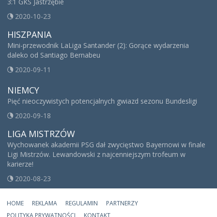
3:1 GKS Jastrzębie
2020-10-23
HISZPANIA
Mini-przewodnik LaLiga Santander (2): Gorące wydarzenia
daleko od Santiago Bernabeu
2020-09-11
NIEMCY
Pięć nieoczywistych potencjalnych gwiazd sezonu Bundesligi
2020-09-18
LIGA MISTRZÓW
Wychowanek akademii PSG dał zwycięstwo Bayernowi w finale
Ligi Mistrzów. Lewandowski z najcenniejszym trofeum w
karierze!
2020-08-23
HOME
REKLAMA
REGULAMIN
PARTNERZY
POLITYKA PRYWATNOŚCI
KONTAKT