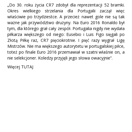
„Do 30. roku życia CR7 zdobył dla reprezentacji 52 bramki.
Okres wielkiego strzelania dla Portugalii zaczął więc
właściwie po trzydziestce. A przecież nawet gole nie są tak
ważne jak przywództwo drużyny. Na Euro 2016 Ronaldo był
tym, dla którego grał cały zespół. Portugalia nigdy nie wydała
piłkarza większego od niego: Eusebio i Luis Figo sięgali po
Złotą Piłkę raz, CR7 pięciokrotnie. I pięć razy wygrał Ligę
Mistrzów. Nie ma większego autorytetu w portugalskiej piłce,
toteż po finale Euro 2016 przemawiał w szatni właśnie on, a
nie selekcjoner. Koledzy przyjęli jego słowa owacyjnie”.
Więcej TUTAJ