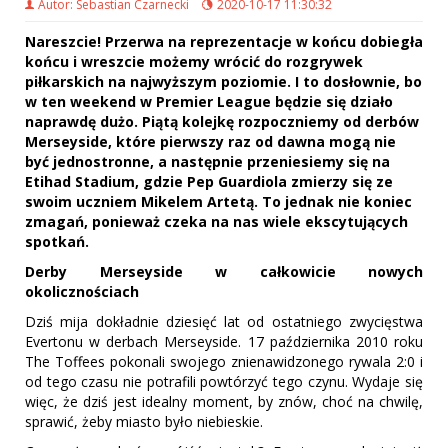
Autor: Sebastian Czarnecki
2020-10-17 11:30:32
Nareszcie! Przerwa na reprezentacje w końcu dobiegła
końcu i wreszcie możemy wrócić do rozgrywek
piłkarskich na najwyższym poziomie. I to dosłownie, bo
w ten weekend w Premier League będzie się działo
naprawdę dużo. Piątą kolejkę rozpoczniemy od derbów
Merseyside, które pierwszy raz od dawna mogą nie
być jednostronne, a następnie przeniesiemy się na
Etihad Stadium, gdzie Pep Guardiola zmierzy się ze
swoim uczniem Mikelem Artetą. To jednak nie koniec
zmagań, ponieważ czeka na nas wiele ekscytujących
spotkań.
Derby Merseyside w całkowicie nowych
okolicznościach
Dziś mija dokładnie dziesięć lat od ostatniego zwycięstwa
Evertonu w derbach Merseyside. 17 października 2010 roku
The Toffees pokonali swojego znienawidzonego rywala 2:0 i
od tego czasu nie potrafili powtórzyć tego czynu. Wydaje się
więc, że dziś jest idealny moment, by znów, choć na chwilę,
sprawić, żeby miasto było niebieskie.