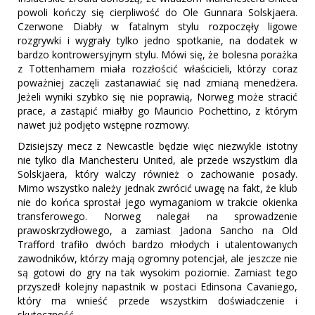
powoli kończy się cierpliwość do Ole Gunnara Solskjaera.
Czerwone Diabły w fatalnym stylu rozpoczęły ligowe
rozgrywki i wygrały tylko jedno spotkanie, na dodatek w
bardzo kontrowersyjnym stylu. Mówi się, że bolesna porażka
z Tottenhamem miała rozzłościć właścicieli, którzy coraz
poważniej zaczęli zastanawiać się nad zmianą menedżera.
Jeżeli wyniki szybko się nie poprawią, Norweg może stracić
prace, a zastąpić miałby go Mauricio Pochettino, z którym
nawet już podjęto wstępne rozmowy.
Dzisiejszy mecz z Newcastle będzie więc niezwykle istotny
nie tylko dla Manchesteru United, ale przede wszystkim dla
Solskjaera, który walczy również o zachowanie posady.
Mimo wszystko należy jednak zwrócić uwagę na fakt, że klub
nie do końca sprostał jego wymaganiom w trakcie okienka
transferowego. Norweg nalegał na sprowadzenie
prawoskrzydłowego, a zamiast Jadona Sancho na Old
Trafford trafiło dwóch bardzo młodych i utalentowanych
zawodników, którzy mają ogromny potencjał, ale jeszcze nie
są gotowi do gry na tak wysokim poziomie. Zamiast tego
przyszedł kolejny napastnik w postaci Edinsona Cavaniego,
który ma wnieść przede wszystkim doświadczenie i
skuteczność.