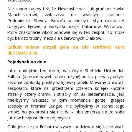
Nie zapominajmy też, że Newcastle wie, jak grać przeciwko
Manchesterowi, zwłaszcza na własnym stadionie.
Podopieczni Steve’a Bruce’a w niezłym stylu rozpoczęli
rozgrywki ligowe, a wszystko dzięki Callumowi Wilsonowi,
który znakomicie wkomponował się w ten zespół. To może
być bardzo trudny mecz dla Czerwonych Diabłów.
Callum Wilson strzeli gola na Old Trafford? Kurs
BETSSON: 3.30.
Pojedynek na dnie
Jutro nadejdzie ten dzień, w którym Sheffield United lub
Fulham (a może nawet i obie drużyny) po raz pierwszy w tym
sezonie zdobędą punkty w ligowej tabeli. Mówimy o dwóch
zespołach, które na przestrzeni czterech kolejek łącznie
strzeliły cztery bramki i straciły ich aż siedemnaście. Jeśli
mielibyśmy wskazać w tym momencie gorzej grające
zespoły w Premier League, nie bylibyśmy w stanie tego
zrobić, bo po prostu się nie da – oba zmierzą się ze sobą
jutro w bezpośrednim pojedynku.
O ile jeszcze po Fulham wszyscy spodziewali się tak słabych