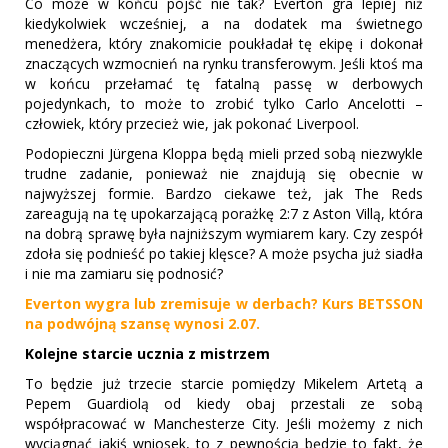
Co może w końcu pójść nie tak? Everton gra lepiej niż
kiedykolwiek wcześniej, a na dodatek ma świetnego
menedżera, który znakomicie poukładał tę ekipę i dokonał
znaczących wzmocnień na rynku transferowym. Jeśli ktoś ma
w końcu przełamać tę fatalną passę w derbowych
pojedynkach, to może to zrobić tylko Carlo Ancelotti –
człowiek, który przecież wie, jak pokonać Liverpool.
Podopieczni Jürgena Kloppa będą mieli przed sobą niezwykle
trudne zadanie, ponieważ nie znajdują się obecnie w
najwyższej formie. Bardzo ciekawe też, jak The Reds
zareagują na tę upokarzającą porażkę 2:7 z Aston Villą, która
na dobrą sprawę była najniższym wymiarem kary. Czy zespół
zdoła się podnieść po takiej klęsce? A może psycha już siadła
i nie ma zamiaru się podnosić?
Everton wygra lub zremisuje w derbach? Kurs BETSSON
na podwójną szansę wynosi 2.07.
Kolejne starcie ucznia z mistrzem
To będzie już trzecie starcie pomiędzy Mikelem Artetą a
Pepem Guardiolą od kiedy obaj przestali ze sobą
współpracować w Manchesterze City. Jeśli możemy z nich
wyciągnąć jakiś wniosek, to z pewnością będzie to fakt, że