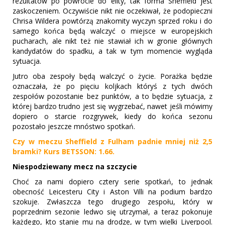
rezultatów po powrocie do elity, tak forma Sheffield jest
zaskoczeniem. Oczywiście nikt nie oczekiwał, że podopieczni
Chrisa Wildera powtórzą znakomity wyczyn sprzed roku i do
samego końca będą walczyć o miejsce w europejskich
pucharach, ale nikt też nie stawiał ich w gronie głównych
kandydatów do spadku, a tak w tym momencie wygląda
sytuacja.
Jutro oba zespoły będą walczyć o życie. Porażka będzie
oznaczała, że po pięciu koljkach któryś z tych dwóch
zespołów pozostanie bez punktów, a to będzie sytuacja, z
której bardzo trudno jest się wygrzebać, nawet jeśli mówimy
dopiero o starcie rozgrywek, kiedy do końca sezonu
pozostało jeszcze mnóstwo spotkań.
Czy w meczu Sheffield z Fulham padnie mniej niż 2,5
bramki? Kurs BETSSON: 1.66.
Niespodziewany mecz na szczycie
Choć za nami dopiero cztery serie spotkań, to jednak
obecność Leicesteru City i Aston Villi na podium bardzo
szokuje. Zwłaszcza tego drugiego zespołu, który w
poprzednim sezonie ledwo się utrzymał, a teraz pokonuje
każdego, kto stanie mu na drodze, w tym wielki Liverpool.