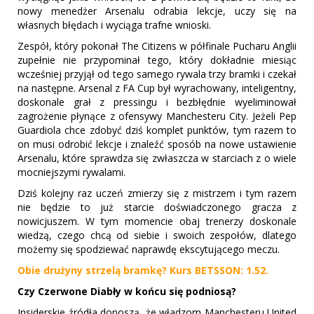
nowy menedżer Arsenalu odrabia lekcje, uczy się na
własnych błędach i wyciąga trafne wnioski.
Zespół, który pokonał The Citizens w półfinale Pucharu Anglii
zupełnie nie przypominał tego, który dokładnie miesiąc
wcześniej przyjął od tego samego rywala trzy bramki i czekał
na następne. Arsenal z FA Cup był wyrachowany, inteligentny,
doskonale grał z pressingu i bezbłędnie wyeliminował
zagrożenie płynące z ofensywy Manchesteru City. Jeżeli Pep
Guardiola chce zdobyć dziś komplet punktów, tym razem to
on musi odrobić lekcje i znaleźć sposób na nowe ustawienie
Arsenalu, które sprawdza się zwłaszcza w starciach z o wiele
mocniejszymi rywalami.
Dziś kolejny raz uczeń zmierzy się z mistrzem i tym razem
nie będzie to już starcie doświadczonego gracza z
nowicjuszem. W tym momencie obaj trenerzy doskonale
wiedzą, czego chcą od siebie i swoich zespołów, dlatego
możemy się spodziewać naprawdę ekscytującego meczu.
Obie drużyny strzelą bramkę? Kurs BETSSON: 1.52.
Czy Czerwone Diabły w końcu się podniosą?
Insiderskie źródła donoszą, że władzom Manchesteru United