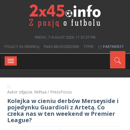
FRIDAY, 7 AUGUST 2026, 11:37:38 PM
POLACY ZA GRANICĄ
PIŁKA MŁODZIEŻOWA
TYPER
||
PARTNERZY
Toggle
navigation
Autor zdjęcia: Xinhua / PressFocus
Kolejka w cieniu derbów Merseyside i
pojedynku Guardioli z Artetą. Co
czeka nas w ten weekend w Premier
League?