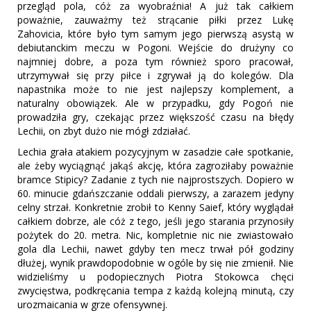
przegląd pola, cóż za wyobraźnia! A już tak całkiem
poważnie, zauważmy też strącanie piłki przez Lukę
Zahovicia, które było tym samym jego pierwszą asystą w
debiutanckim meczu w Pogoni. Wejście do drużyny co
najmniej dobre, a poza tym również sporo pracował,
utrzymywał się przy piłce i zgrywał ją do kolegów. Dla
napastnika może to nie jest najlepszy komplement, a
naturalny obowiązek. Ale w przypadku, gdy Pogoń nie
prowadziła gry, czekając przez większość czasu na błędy
Lechii, on zbyt dużo nie mógł zdziałać.
Lechia grała atakiem pozycyjnym w zasadzie całe spotkanie,
ale żeby wyciągnąć jakąś akcję, która zagroziłaby poważnie
bramce Stipicy? Zadanie z tych nie najprostszych. Dopiero w
60. minucie gdańszczanie oddali pierwszy, a zarazem jedyny
celny strzał. Konkretnie zrobił to Kenny Saief, który wyglądał
całkiem dobrze, ale cóż z tego, jeśli jego starania przynosiły
pożytek do 20. metra. Nic, kompletnie nic nie zwiastowało
gola dla Lechii, nawet gdyby ten mecz trwał pół godziny
dłużej, wynik prawdopodobnie w ogóle by się nie zmienił. Nie
widzieliśmy u podopiecznych Piotra Stokowca chęci
zwycięstwa, podkręcania tempa z każdą kolejną minutą, czy
urozmaicania w grze ofensywnej.