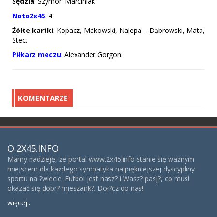
Sędzia
: Szymon Marciniak
Nota2x45
: 4
Żółte
kartki
: Kopacz, Makowski, Nalepa – Dąbrowski, Mata,
Stec.
Piłkarz
meczu
: Alexander Gorgon.
KOMENTARZE
O 2X45.INFO
Mamy nadzieję, że portal www.2x45.info stanie się ważnym
miejscem dla każdego sympatyka najpiękniejszej dyscypliny
sportu na ?wiecie. Futbol jest nasz? i Wasz? pasj?, co musi
okazać się dobr? mieszank?. Doł?cz do nas!
więcej...