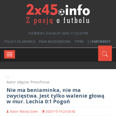
THURSDAY, 6 AUGUST 2026, 11:32:22 PM
POLACY ZA GRANICĄ
PIŁKA MŁODZIEŻOWA
TYPER
||
PARTNERZY
Toggle
navigation
Autor zdjęcia: PressFocus
Nie ma beniaminka, nie ma
zwycięstwa. Jest tylko walenie głową
w mur. Lechia 0:1 Pogoń
Autor: Maciej Golec
2020-10-19 23:03:42