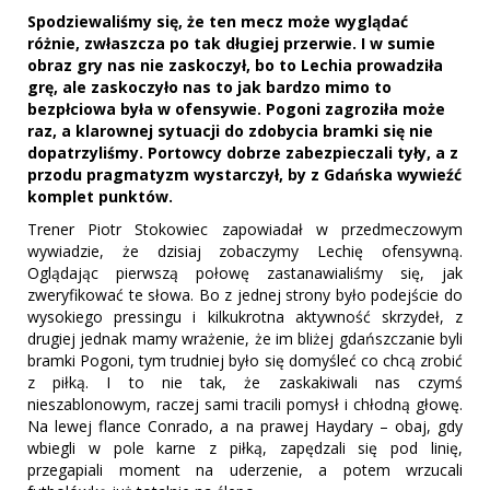
Spodziewaliśmy się, że ten mecz może wyglądać
różnie, zwłaszcza po tak długiej przerwie. I w sumie
obraz gry nas nie zaskoczył, bo to Lechia prowadziła
grę, ale zaskoczyło nas to jak bardzo mimo to
bezpłciowa była w ofensywie. Pogoni zagroziła może
raz, a klarownej sytuacji do zdobycia bramki się nie
dopatrzyliśmy. Portowcy dobrze zabezpieczali tyły, a z
przodu pragmatyzm wystarczył, by z Gdańska wywieźć
komplet punktów.
Trener Piotr Stokowiec zapowiadał w przedmeczowym
wywiadzie, że dzisiaj zobaczymy Lechię ofensywną.
Oglądając pierwszą połowę zastanawialiśmy się, jak
zweryfikować te słowa. Bo z jednej strony było podejście do
wysokiego pressingu i kilkukrotna aktywność skrzydeł, z
drugiej jednak mamy wrażenie, że im bliżej gdańszczanie byli
bramki Pogoni, tym trudniej było się domyśleć co chcą zrobić
z piłką. I to nie tak, że zaskakiwali nas czymś
nieszablonowym, raczej sami tracili pomysł i chłodną głowę.
Na lewej flance Conrado, a na prawej Haydary – obaj, gdy
wbiegli w pole karne z piłką, zapędzali się pod linię,
przegapiali moment na uderzenie, a potem wrzucali