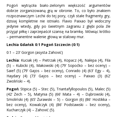
Pogoń wytrąciła biało-zielonym większość argumentów
dobrze zorganizowaną grą w obronie. To, co było znakiem
rozpoznawczym Lechii do tej pory, czyli stałe fragmenty gry,
dzisiaj kompletnie nie istniało. Flavio Paixao był widoczny
jedynie wtedy, gdy po świetnym zagraniu z głębi pola źle
przyjął piłkę i zaprzepaścił szansę na bramkę. Mówiąc krótko
– permanentne walenie głową w stalowy mur.
Lechia Gdańsk 0:1 Pogoń Szczecin (0:1)
0:1 – 23’ Gorgon (asysta Zahović)
Lechia
: Kuciak (4) – Pietrzak (4), Kopacz (4), Nalepa (4), Fila
(5) – Kubicki (4), Makowski (4) (79’ Sopoćko – bez oceny) –
Saief (5) (79’ Gajos – bez oceny), Conrado (4) (63’ Egy – 4),
Haydary (4) (73’ Gajos – bez oceny) – Paixao (3) (62’
Zwoliński – 4).
Pogoń
: Stipica (5) – Stec (5), Triantafyllopoulos (5), Malec (5)
(42’ Zech – 5), Matynia (5) (66’ Mata – 4) – Dąbrowski (4),
Smoliński (4) (65’ Żurawski – 5) – Gorgon (6) (86’ Hostikka –
bez oceny), Kowalczyk (4) (86’ Podstawski – bez oceny),
Kucharczyk (4) – Zahović (5).