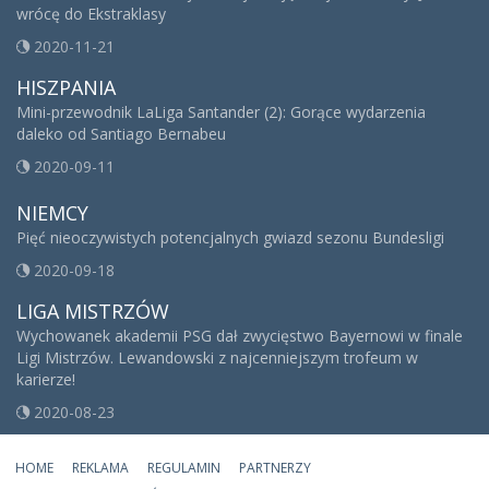
wrócę do Ekstraklasy
2020-11-21
HISZPANIA
Mini-przewodnik LaLiga Santander (2): Gorące wydarzenia
daleko od Santiago Bernabeu
2020-09-11
NIEMCY
Pięć nieoczywistych potencjalnych gwiazd sezonu Bundesligi
2020-09-18
LIGA MISTRZÓW
Wychowanek akademii PSG dał zwycięstwo Bayernowi w finale
Ligi Mistrzów. Lewandowski z najcenniejszym trofeum w
karierze!
2020-08-23
HOME
REKLAMA
REGULAMIN
PARTNERZY