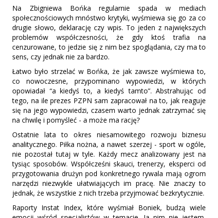
Na Zbigniewa Bońka regularnie spada w mediach
społecznościowych mnóstwo krytyki, wyśmiewa się go za co
drugie słowo, deklarację czy wpis. To jeden z największych
problemów współczesności, że gdy ktoś trafia na
cenzurowane, to jedzie się z nim bez spoglądania, czy ma to
sens, czy jednak nie za bardzo.
Łatwo było strzelać w Bońka, że jak zawsze wyśmiewa to,
co nowoczesne, przypominano wypowiedzi, w których
opowiadał “a kiedyś to, a kiedyś tamto”. Abstrahując od
tego, na ile prezes PZPN sam zapracował na to, jak reaguje
się na jego wypowiedzi, czasem warto jednak zatrzymać się
na chwilę i pomyśleć - a może ma rację?
Ostatnie lata to okres niesamowitego rozwoju biznesu
analitycznego. Piłka nożna, a nawet szerzej - sport w ogóle,
nie pozostał tutaj w tyle. Każdy mecz analizowany jest na
tysiąc sposobów. Współcześni skauci, trenerzy, eksperci od
przygotowania drużyn pod konkretnego rywala mają ogrom
narzędzi niezwykle ułatwiających im pracę. Nie znaczy to
jednak, że wszystkie z nich trzeba przyjmować bezkrytycznie.
Raporty Instat Index, które wyśmiał Boniek, budzą wiele
emocji wśród specjalistów w temacie. Ja nim nie jestem,