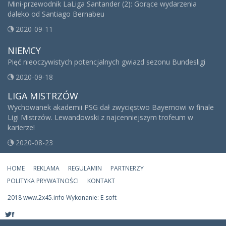
Mini-przewodnik LaLiga Santander (2): Gorące wydarzenia
daleko od Santiago Bernabeu
2020-09-11
NIEMCY
Pięć nieoczywistych potencjalnych gwiazd sezonu Bundesligi
2020-09-18
LIGA MISTRZÓW
Wychowanek akademii PSG dał zwycięstwo Bayernowi w finale
Ligi Mistrzów. Lewandowski z najcenniejszym trofeum w
karierze!
2020-08-23
HOME
REKLAMA
REGULAMIN
PARTNERZY
POLITYKA PRYWATNOŚCI
KONTAKT
2018 www.2x45.info Wykonanie: E-soft