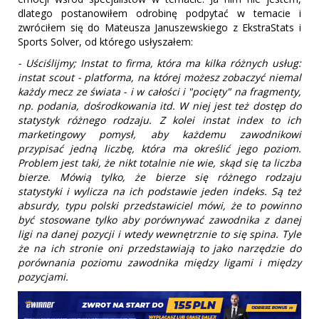
dlatego postanowiłem odrobinę podpytać w temacie i
zwróciłem się do Mateusza Januszewskiego z EkstraStats i
Sports Solver, od którego usłyszałem:
- Uściślijmy; Instat to firma, która ma kilka różnych usług:
instat scout - platforma, na której możesz zobaczyć niemal
każdy mecz ze świata - i w całości i "pocięty" na fragmenty,
np. podania, dośrodkowania itd. W niej jest też dostęp do
statystyk różnego rodzaju. Z kolei instat index to ich
marketingowy pomysł, aby każdemu zawodnikowi
przypisać jedną liczbę, która ma określić jego poziom.
Problem jest taki, że nikt totalnie nie wie, skąd się ta liczba
bierze. Mówią tylko, że bierze się różnego rodzaju
statystyki i wylicza na ich podstawie jeden indeks. Są też
absurdy, typu polski przedstawiciel mówi, że to powinno
być stosowane tylko aby porównywać zawodnika z danej
ligi na danej pozycji i wtedy wewnętrznie to się spina. Tyle
że na ich stronie oni przedstawiają to jako narzędzie do
porównania poziomu zawodnika między ligami i między
pozycjami.