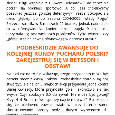
zleciał z ligi wspólnie z GKS-em Bełchatów i do teraz nie
potrafi się podnieść sportowo. A co, jeśli chcielibyśmy
poszukać jeszcze gorszej defensywy? Trzeba dokopać się
nieco głębiej, bo do sezonu 2004/2005, wtedy Pogoń
Szczecin straciła w 8 meczach 22 bramki, jednak nadrabiała
to w ofensywie. Na koniec sezonu zajęła 9. miejsce i
utrzymała się bez większych problemów. Tylko właśnie, czy
„górali” stać na pewną równowagę w obronie i ataku?
PODBESKIDZIE AWANSUJE DO
KOLEJNEJ RUNDY PUCHARU POLSKI?
ZAREJESTRUJ SIĘ W BETSSON I
OBSTAW!
Na dziś nic na to nie wskazuje, czego przykładem może być
ostatni mecz z Wisłą Kraków. Podbeskidzie starało się coś
stworzyć, ale na ich 5 miękkich akcji przypadała jedna kontra
Białej Gwiazdy, która przynosiła gola i skończyło się jak
zwykle. Czyli spokojne 3:0 dla rywali. Nie może być gorzej?
Krzysztof Brede mówi: „potrzymajcie mi piwo!”. Bo okazuje
się, że biednemu zawsze wiatr w oczy i teraz samo
skonstruowanie obrony będzie dużym wyzwaniem dla
trenera. Zobaczmy: