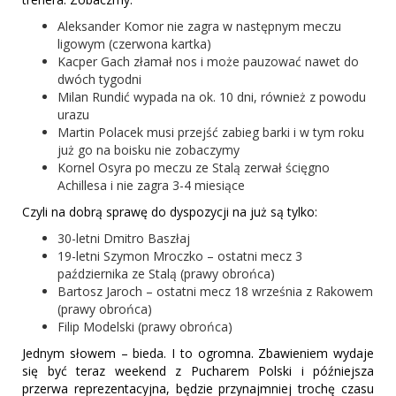
Aleksander Komor nie zagra w następnym meczu
ligowym (czerwona kartka)
Kacper Gach złamał nos i może pauzować nawet do
dwóch tygodni
Milan Rundić wypada na ok. 10 dni, również z powodu
urazu
Martin Polacek musi przejść zabieg barki i w tym roku
już go na boisku nie zobaczymy
Kornel Osyra po meczu ze Stalą zerwał ścięgno
Achillesa i nie zagra 3-4 miesiące
Czyli na dobrą sprawę do dyspozycji na już są tylko:
30-letni Dmitro Baszłaj
19-letni Szymon Mroczko – ostatni mecz 3
października ze Stalą (prawy obrońca)
Bartosz Jaroch – ostatni mecz 18 września z Rakowem
(prawy obrońca)
Filip Modelski (prawy obrońca)
Jednym słowem – bieda. I to ogromna. Zbawieniem wydaje
się być teraz weekend z Pucharem Polski i późniejsza
przerwa reprezentacyjna, będzie przynajmniej trochę czasu