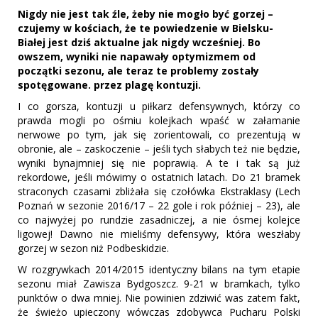
Nigdy nie jest tak źle, żeby nie mogło być gorzej –
czujemy w kościach, że te powiedzenie w Bielsku-
Białej jest dziś aktualne jak nigdy wcześniej. Bo
owszem, wyniki nie napawały optymizmem od
początki sezonu, ale teraz te problemy zostały
spotęgowane. przez plagę kontuzji.
I co gorsza, kontuzji u piłkarz defensywnych, którzy co
prawda mogli po ośmiu kolejkach wpaść w załamanie
nerwowe po tym, jak się zorientowali, co prezentują w
obronie, ale – zaskoczenie – jeśli tych słabych też nie będzie,
wyniki bynajmniej się nie poprawią. A te i tak są już
rekordowe, jeśli mówimy o ostatnich latach. Do 21 bramek
straconych czasami zbliżała się czołówka Ekstraklasy (Lech
Poznań w sezonie 2016/17 – 22 gole i rok później – 23), ale
co najwyżej po rundzie zasadniczej, a nie ósmej kolejce
ligowej! Dawno nie mieliśmy defensywy, która weszłaby
gorzej w sezon niż Podbeskidzie.
W rozgrywkach 2014/2015 identyczny bilans na tym etapie
sezonu miał Zawisza Bydgoszcz. 9-21 w bramkach, tylko
punktów o dwa mniej. Nie powinien zdziwić was zatem fakt,
że świeżo upieczony wówczas zdobywca Pucharu Polski