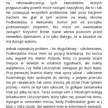
na rekonwalescencję tych zawodników, których
przypuszczalny powrót może nastąpić najszybciej. Ale to i tak
nie rozwiązuje wszystkich problemów. Nikt poza Kacprem
Gachem nie grał w tym sezonie na lewej obronie
Podbeskidzia, a Aleksander Komor jest od początku
podstawowym stoperem. Kto może ich ewentualnie
zastąpić? Krzysztof Brede stanie wbrew pozorom przed
niewielkim dylematem, a to tylko dlatego, że w zasadzie nie
ma dużego wyboru.
Jednak największy problem – bo długofalowy – szkoleniowiec
Podbeskidzia może mieć na pozycji bramkarza. Do końca
roku wypadł mu Martin Polacek, który co prawda stracił
miejsce w składzie w ostatnich tygodniach, ale mamy
wątpliwości, czy Rafał Leszczyński zastępuje go dużo lepiej.
Przy pierwszej bramce Warty miał spory udział – uderzenie
Kuzimskiego było spokojnie do obrony, a jedynie przeszło
mu po rękawicach, tak samo zresztą jak strzał Chuki tydzień
później i mimo że był tam rykoszet, to golkiper beniaminka
miał już piłkę na ręce. Teraz zostaje sam z młodszym kolegą
Arkadiuszem Leszczyńskim, który tylko raz, ponad rok temu,
wystąpił w seniorskim meczu, kiedy Podbeskidzie grało w I
lidze z Odrą Opole. Nie widzimy tego w kolorowych barwach,