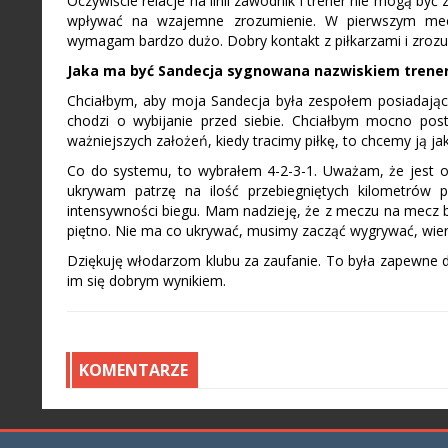
Oczywiście relacje na linii zawodnik i trener nie mogą b
wpływać na wzajemne zrozumienie. W pierwszym mecz
wymagam bardzo dużo. Dobry kontakt z piłkarzami i zro
Jaka ma być Sandecja sygnowana nazwiskiem trene
Chciałbym, aby moja Sandecja była zespołem posiadającym
chodzi o wybijanie przed siebie. Chciałbym mocno pos
ważniejszych założeń, kiedy tracimy piłkę, to chcemy ją j
Co do systemu, to wybrałem 4-2-3-1. Uważam, że jest o
ukrywam patrzę na ilość przebiegniętych kilometrów pr
intensywności biegu. Mam nadzieję, że z meczu na mecz b
piętno. Nie ma co ukrywać, musimy zacząć wygrywać, wierz
Dziękuję włodarzom klubu za zaufanie. To była zapewne dl
im się dobrym wynikiem.
KOMENTARZE