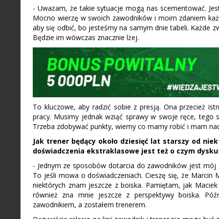
- Uważam, że takie sytuacje mogą nas scementować. Jes
Mocno wierzę w swoich zawodników i moim zdaniem każdy
aby się odbić, bo jesteśmy na samym dnie tabeli. Każde z
Będzie im wówczas znacznie lżej.
To kluczowe, aby radzić sobie z presją. Ona przecież ist
pracy. Musimy jednak wziąć sprawy w swoje ręce, tego s
Trzeba zdobywać punkty, wiemy co mamy robić i mam nad
Jak trener będący około dziesięć lat starszy od ni
doświadczenia ekstraklasowe jest też o czym dysku
- Jednym ze sposobów dotarcia do zawodników jest mój a
To jeśli mowa o doświadczeniach. Cieszę się, że Marci
niektórych znam jeszcze z boiska. Pamiętam, jak Maciek K
również zna mnie jeszcze z perspektywy boiska. Późni
zawodnikiem, a zostałem trenerem.