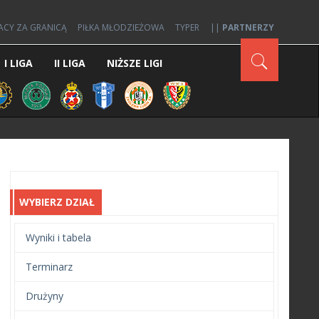
ACY ZA GRANICĄ
PIŁKA MŁODZIEŻOWA
TYPER
||
PARTNERZY
I LIGA
II LIGA
NIŻSZE LIGI
WYBIERZ DZIAŁ
Wyniki i tabela
Terminarz
Drużyny