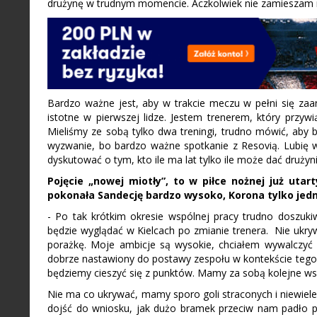
drużynę w trudnym momencie. Aczkolwiek nie zamieszam n
Bardzo ważne jest, aby w trakcie meczu w pełni się za
istotne w pierwszej lidze. Jestem trenerem, który przy
Mieliśmy ze sobą tylko dwa treningi, trudno mówić, aby
wyzwanie, bo bardzo ważne spotkanie z Resovią. Lubię w
dyskutować o tym, kto ile ma lat tylko ile może dać drużyn
Pojęcie „nowej miotły”, to w piłce nożnej już uta
pokonała Sandecję bardzo wysoko, Korona tylko jed
- Po tak krótkim okresie wspólnej pracy trudno doszuki
będzie wyglądać w Kielcach po zmianie trenera. Nie ukry
porażkę. Moje ambicje są wysokie, chciałem wywalczy
dobrze nastawiony do postawy zespołu w kontekście tego, 
będziemy cieszyć się z punktów. Mamy za sobą kolejne ws
Nie ma co ukrywać, mamy sporo goli straconych i niewiele
dojść do wniosku, jak dużo bramek przeciw nam padło po