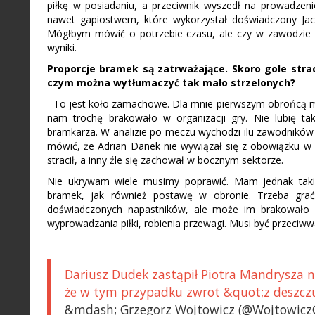
piłkę w posiadaniu, a przeciwnik wyszedł na prowadzeni
nawet gapiostwem, które wykorzystał doświadczony Jac
Mógłbym mówić o potrzebie czasu, ale czy w zawodzie tr
wyniki.
Proporcje bramek są zatrważające. Skoro gole stra
czym można wytłumaczyć tak mało strzelonych?
- To jest koło zamachowe. Dla mnie pierwszym obrońcą mus
nam trochę brakowało w organizacji gry. Nie lubię ta
bramkarza. W analizie po meczu wychodzi ilu zawodników 
mówić, że Adrian Danek nie wywiązał się z obowiązku w 
stracił, a inny źle się zachował w bocznym sektorze.
Nie ukrywam wiele musimy poprawić. Mam jednak takie
bramek, jak również postawę w obronie. Trzeba grać
doświadczonych napastników, ale może im brakowało d
wyprowadzania piłki, robienia przewagi. Musi być przeci
Dariusz Dudek zastąpił Piotra Mandrysza 
że w tym przypadku zwrot &quot;z deszczu
&mdash; Grzegorz Wojtowicz (@Wojtowicz