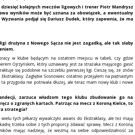
a dziesięć kolejnych meczów ligowych i trener Piotr Mandrysz
prawa wyników może być uznana za obowiązek, a ewentualny
u. Wyzwania podjął się Dariusz Dudek, który zapewnia, że ma
 ligi drużyna z Nowego Sącza nie jest zagadką, ale tak słaby
zeniem.
racy w klubie będącym na ostatnim miejscu w tabeli, czy gdzie
enerem Ojrzyńskim, który uznawany jest za strażaka mającego gasić
aktuje się podobnie na szczeblu pierwszej ligi. Cieszę się, że znów
 Ekstraklasy. Zagłębie Sosnowiec ostatnio przejąłem na piętnastym
 ta przygoda nie potrwała dłużej, ale teraz mam nowy klub i nowe
andecji, zarzuca władzom tego klubu zbudowanie go na
z o zgranych kartach. Patrząc na mecz z Koroną Kielce, to
a strategia?
elu tych piłkarzy wywalczyło awans do Ekstraklasy, ale też mają
 kadrę trzeba sobie z tych proporcji zdawać sprawę. Mecz z Koroną
dników mając nadzieję, że wezmą na siebie odpowiedzialność za