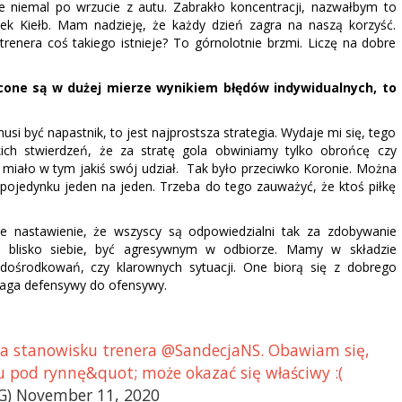
e niemal po wrzucie z autu. Zabrakło koncentracji, nazwałbym to
ek Kiełb. Mam nadzieję, że każdy dzień zagra na naszą korzyść.
enera coś takiego istnieje? To górnolotnie brzmi. Liczę na dobre
cone są w dużej mierze wynikiem błędów indywidualnych, to
i być napastnik, to jest najprostsza strategia. Wydaje mi się, tego
kich stwierdzeń, że za stratę gola obwiniamy tylko obrońcę czy
miało w tym jakiś swój udział. Tak było przeciwko Koronie. Można
pojedynku jeden na jeden. Trzeba do tego zauważyć, że ktoś piłkę
 nastawienie, że wszyscy są odpowiedzialni tak za zdobywanie
 blisko siebie, być agresywnym w odbiorze. Mamy w składzie
ośrodkowań, czy klarownych sytuacji. One biorą się z dobrego
wwaga defensywy do ofensywy.
na stanowisku trenera @SandecjaNS. Obawiam się,
 pod rynnę&quot; może okazać się właściwy :(
G) November 11, 2020