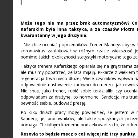
Może tego nie ma przez brak automatyzmów? Co 
Kafarskim była inna taktyka, a za czasów Piotra
kwarantanny w jego drużynie.
- Nie chce oceniać poprzedników. Trener Mandrysz był w k
koronawirus zaatakował w różnym czasie większość j
pomimo takich okoliczności statystyki motoryczne tego z
Taktyka trenera Kafarskiego opierała się na grą trzema z
ale musimy popatrzeć, że lata mijają. Piłkarze z wiekiem
regeneracja trwa nieco dłużej. Wiele czynników wpływa n
odpowiednie nastawienie zarówno do meczu, jak również
Nie chcę, jako trener, robić sobie teraz alibi czy oc
odpowiadam za drużynę, to normalne. Sandecja ma trud
pewność siebie, budować presję.
Po kilku dniach pracy mogę powiedzieć, że jestem w m
Sandecji, jej pracowników, ale także spotykanych przez
pomaga. Chciałbym każdemu podziękować za to, że odcz
Resovia to będzie mecz o coś więcej niż trzy punkty