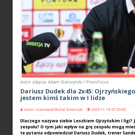
Autor zdjęcia: Adam Starszynski / PressFocus
Dariusz Dudek dla 2x45: Ojrzyńskiego 
jestem kimś takim w I lidze
Autor: rozmawiał Michał Śmierciak
2020-11-18 07:30:00
Dlaczego nazywa siebie Leszkiem Ojrzyńskim I ligi? J
zespołu? O tym jaki wpływ na grę zespołu mogą mieć
te pytania odpowiedział Dariusz Dudek, trener Sand