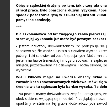
Objęcie sądeckiej drużyny po tym, jak przegrała on
stracił pracę, było obarczone dużym ryzykiem. Po
spadek pozostanie rysą w 110-letniej historii klub
pomysł na Sandecję.
***
Dla szkoleniowca od lat znającego realia pierwszej
start w jej wykonaniu już może być pewnym zaskoc
- Jestem nauczony doświadczeniem, że podejmuję się p
sportowo się źle wiedzie. Ostatnio czytałem wywiad z tr
pożary. Taki człowiek od zadań specjalnych. Może mnie tr
jestem na ławce trenerskiej i mogę pracować na zapleczu
miejscu, pozostawiłem na dziewiątym. Trochę szkoda, że
wyzwania.
Wielu kibiców mając na uwadze obecny skład S
zawodnikach zaawansowanych wiekowo. Mówi się wręc
średnia wieku sądeczan była bardzo wysoka. To dobr
- Na pewno mamy doświadczony zespół. Pamiętajmy, że wi
obok siebie rozwijającą się młodzież. Przeglądając naszą
oparliśmy właśnie na tej grupie doświadczonych zawo