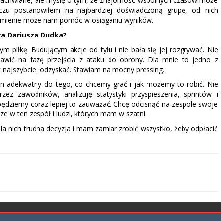
yć zachwiane, ale myślę o tym, że znajomość wspólnych czasów może
u postanowiłem na najbardziej doświadczoną grupę, od nich
zumienie może nam pomóc w osiąganiu wyników.
ra Dariusza Dudka?
 piłkę. Budującym akcje od tyłu i nie bała się jej rozgrywać. Nie
tawić na fazę przejścia z ataku do obrony. Dla mnie to jedno z
ak najszybciej odzyskać. Stawiam na mocny pressing.
n adekwatny do tego, co chcemy grać i jak możemy to robić. Nie
zez zawodników, analizuję statystyki przyspieszenia, sprintów i
ędziemy coraz lepiej to zauważać. Chcę odcisnąć na zespole swoje
e w ten zespół i ludzi, których mam w szatni.
a nich trudna decyzja i mam zamiar zrobić wszystko, żeby odpłacić