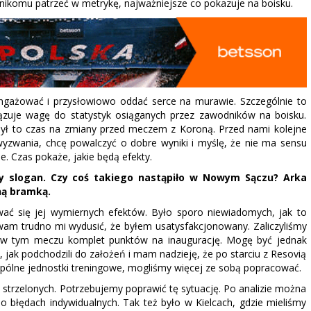
ikomu patrzeć w metrykę, najważniejsze co pokazuje na boisku.
angażować i przysłowiowo oddać serce na murawie. Szczególnie to
wiązuje wagę do statystyk osiąganych przez zawodników na boisku.
 był to czas na zmiany przed meczem z Koroną. Przed nami kolejne
yzwania, chcę powalczyć o dobre wyniki i myślę, że nie ma sensu
ie. Czas pokaże, jakie będą efekty.
rty slogan. Czy coś takiego nastąpiło w Nowym Sączu? Arka
ną bramką.
wać się jej wymiernych efektów. Było sporo niewiadomych, jak to
wam trudno mi wydusić, że byłem usatysfakcjonowany. Zaliczyliśmy
ć w tym meczu komplet punktów na inaugurację. Mogę być jednak
jak podchodzili do założeń i mam nadzieję, że po starciu z Resovią
pólne jednostki treningowe, mogliśmy więcej ze sobą popracować.
 strzelonych. Potrzebujemy poprawić tę sytuację. Po analizie można
 błędach indywidualnych. Tak też było w Kielcach, gdzie mieliśmy