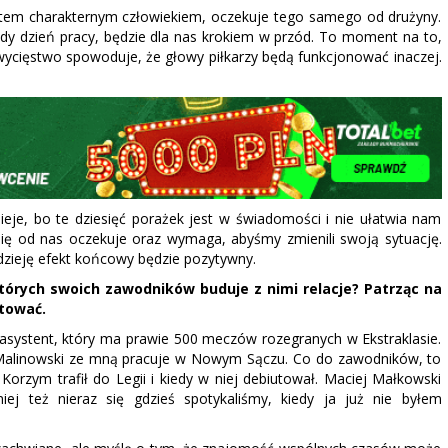
tem charakternym człowiekiem, oczekuje tego samego od drużyny.
 dzień pracy, będzie dla nas krokiem w przód. To moment na to,
wycięstwo spowoduje, że głowy piłkarzy będą funkcjonować inaczej.
nieje, bo te dziesięć porażek jest w świadomości i nie ułatwia nam
ię od nas oczekuje oraz wymaga, abyśmy zmienili swoją sytuację.
zieję efekt końcowy będzie pozytywny.
ektórych swoich zawodników buduje z nimi relacje? Patrząc na
tować.
systent, który ma prawie 500 meczów rozegranych w Ekstraklasie.
n Malinowski ze mną pracuje w Nowym Sączu. Co do zawodników, to
orzym trafił do Legii i kiedy w niej debiutował. Maciej Małkowski
ej też nieraz się gdzieś spotykaliśmy, kiedy ja już nie byłem