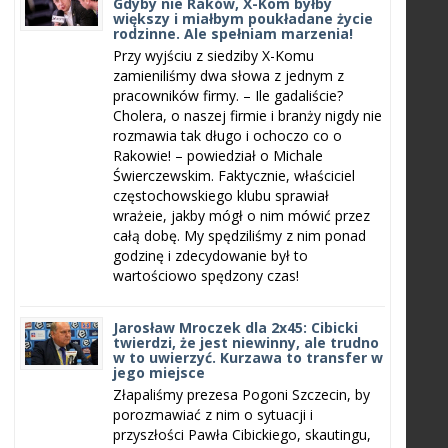
Gdyby nie Raków, X-Kom byłby
większy i miałbym poukładane życie
rodzinne. Ale spełniam marzenia!
Przy wyjściu z siedziby X-Komu
zamieniliśmy dwa słowa z jednym z
pracowników firmy. – Ile gadaliście?
Cholera, o naszej firmie i branży nigdy nie
rozmawia tak długo i ochoczo co o
Rakowie! – powiedział o Michale
Świerczewskim. Faktycznie, właściciel
częstochowskiego klubu sprawiał
wrażeie, jakby mógł o nim mówić przez
całą dobę. My spędziliśmy z nim ponad
godzinę i zdecydowanie był to
wartościowo spędzony czas!
Jarosław Mroczek dla 2x45: Cibicki
twierdzi, że jest niewinny, ale trudno
w to uwierzyć. Kurzawa to transfer w
jego miejsce
Złapaliśmy prezesa Pogoni Szczecin, by
porozmawiać z nim o sytuacji i
przyszłości Pawła Cibickiego, skautingu,