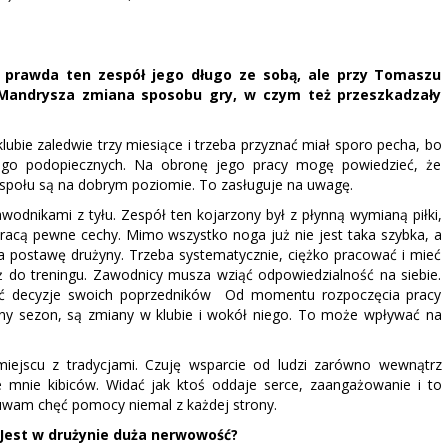
prawda ten zespół jego długo ze sobą, ale przy Tomaszu
 Mandrysza zmiana sposobu gry, w czym też przeszkadzały
lubie zaledwie trzy miesiące i trzeba przyznać miał sporo pecha, bo
ego podopiecznych. Na obronę jego pracy mogę powiedzieć, że
espołu są na dobrym poziomie. To zasługuje na uwagę.
awodnikami z tyłu. Zespół ten kojarzony był z płynną wymianą piłki,
 tracą pewne cechy. Mimo wszystko noga już nie jest taka szybka, a
a postawę drużyny. Trzeba systematycznie, ciężko pracować i mieć
 do treningu. Zawodnicy musza wziąć odpowiedzialność na siebie.
eniać decyzje swoich poprzedników Od momentu rozpoczęcia pracy
ny sezon, są zmiany w klubie i wokół niego. To może wpływać na
iejscu z tradycjami. Czuję wsparcie od ludzi zarówno wewnątrz
e mnie kibiców. Widać jak ktoś oddaje serce, zaangażowanie i to
uwam chęć pomocy niemal z każdej strony.
. Jest w drużynie duża nerwowość?