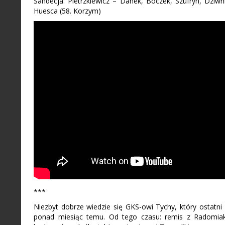
Sandecja: Pietrzkiewicz – Danek, Boczek, Szufryn, Dziwni
Huesca (58. Korzym)
***
Niezbyt dobrze wiedzie się GKS-owi Tychy, który ostatni
ponad miesiąc temu. Od tego czasu: remis z Radomiak