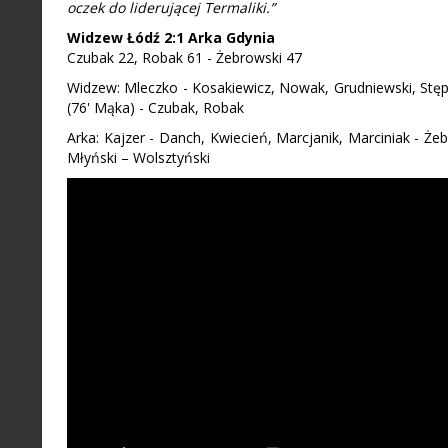
oczek do liderującej Termaliki.”
Widzew Łódź 2:1 Arka Gdynia
Czubak 22, Robak 61 - Żebrowski 47
Widzew: Mleczko - Kosakiewicz, Nowak, Grudniewski, Stę
(76' Mąka) - Czubak, Robak
Arka: Kajzer - Danch, Kwiecień, Marcjanik, Marciniak - Że
Młyński – Wolsztyński