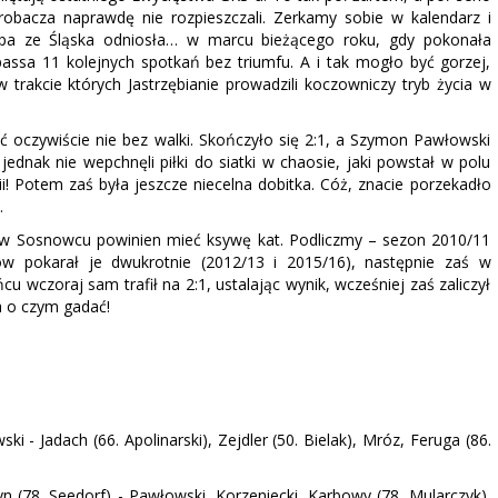
robacza naprawdę nie rozpieszczali. Zerkamy sobie w kalendarz i
kipa ze Śląska odniosła… w marcu bieżącego roku, gdy pokonała
ssa 11 kolejnych spotkań bez triumfu. A i tak mogło być gorzej,
rakcie których Jastrzębianie prowadzili koczowniczy tryb życia w
 oczywiście nie bez walki. Skończyło się 2:1, a Szymon Pawłowski
dnak nie wepchnęli piłki do siatki w chaosie, jaki powstał w polu
ii! Potem zaś była jeszcze niecelna dobitka. Cóż, znacie porzekadło
…
 w Sosnowcu powinien mieć ksywę kat. Podliczmy – sezon 2010/11
w pokarał je dwukrotnie (2012/13 i 2015/16), następnie zaś w
u wczoraj sam trafił na 2:1, ustalając wynik, wcześniej zaś zaliczył
a o czym gadać!
 - Jadach (66. Apolinarski), Zejdler (50. Bielak), Mróz, Feruga (86.
yn (78. Seedorf) - Pawłowski, Korzeniecki, Karbowy (78. Mularczyk),