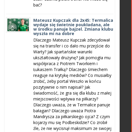
bać?
Mateusz Kupczak dla 2x45: Termalica
wydaje się świetnie poukładana, ale
w środku panuje bajzel. Zmiana klubu
wyszła mi na dobre
Dlaczego Mateusz Kupczak zdecydował
się na transfer i co dało mu przejście do
Warty? Jak spartańskie warunki
ukształtowały drużynę? Jak pomogła mu
współpraca z Piotrem Tworkiem i
Łukaszem Trałką? Dlaczego śmiechem
reaguje na krytykę mediów? Co musiałby
zrobić, żeby portal Weszło w końcu
pozytywnie o nim napisał? Jak
świadomość, że gra się dla klubu z małej
miejscowości wpływa na piłkarzy?
Dlaczego uważa, że w Termalice panuje
bałagan? Dlaczego uważa Piotra
Mandrysza za piłkarskiego ojca? Z czym
kojarzy mu się Podbeskidzie? Co zrobił
źle, że nie wycisnął maksimum ze swojej