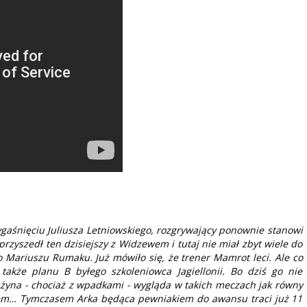
gaśnięciu Juliusza Letniowskiego, rozgrywający ponownie stanowi
 przyszedł ten dzisiejszy z Widzewem i tutaj nie miał zbyt wiele do
 o Mariuszu Rumaku. Już mówiło się, że trener Mamrot leci. Ale co
także planu B byłego szkoleniowca Jagiellonii. Bo dziś go nie
użyna - chociaż z wpadkami - wygląda w takich meczach jak równy
iem… Tymczasem Arka będąca pewniakiem do awansu traci już 11