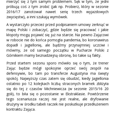
mierzyć się z tym samym problemem. Sęk w tym, że jedni
próbują coś z tym zrobić (jak np. Probierz, który w sezonie
2016/17 zanotował nawet serię trzech wyjazdowych
zwycięstw), a inni szukają wymówek.
A wystarczyło przecież przed podpisaniem umowy zerknąć w
mapę Polski i zobaczyć, gdzie będzie się pracować i jakie
kłopoty mogą pojawić się już na starcie. Na pewno Zającowi
w robocie nie do końca pomogła pandemia, bo koronawirus
dopadł i Jagiellonię, ale bądźmy przynajmniej uczciwi i
mówmy, że od samego początku w Pucharze Polski z
Górnikiem mamy beznadziejną obronę, bo takie są fakty.
Przed startem sezonu sporo mówiło się o tym, że trener
Zając będzie mógł spokojnie oprzeć swój zespół na
defensywie, bo tam po transferze Augustyna ma święty
spokój. Najwyższy czas zatem się obudzić, kiedy Jagiellonia
ostatnio po 12 kolejkach liczbą straconych bramek zbliżyła
się do tej z czasów Michniewicza (w sezonie 2015/16 20
goli), to biła się o pozostanie w Ekstraklasie. Powtórzenie
tego scenariusza raczej nie jest realne, ale dryfowanie
drużyny w środku tabeli raczek nie poskutkuje przedłużeniem
kontraktu Zająca.