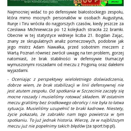
Najmocniej widać to po defensywie białostockiego zespołu,
która mimo mocnych personaliów w osobach Augustyna,
Runje i Tiru wróciła do najgorszych czasów, kiedy jeszcze za
Czesława Michniewicza po 12 kolejkach straciła 22 bramki.
Obecnie w tej statystyce widnieje liczba 21. Bogdan Zając,
znany ze skrupulatnych analiz pomeczowych, podobnie jak
jego mistrz Adam Nawałka, przed sobotnim meczem z
Wartą Poznań również zwrócił uwagę na ten problem, gorzej
natomiast, że brak stabilności w defensywie tłumaczył
wymuszonymi roszadami od meczu z Pogonią oraz dalekimi
wyjazdami.
-
Oceniając z perspektywy wieloletniego doświadczenia,
dobrze wiem, że brak stabilizacji w linii defensywnej nie
jest atutem zespołu. Od spotkania w Szczecinie zaczęły się
mocne roszady i musieliśmy rotować składem. W ostatnim
meczu graliśmy bez środkowego obrońcy i nie była to łatwa
sytuacja. Musieliśmy uzupełnić te braki kadrowe. Niestety,
życie pokazało, że zabrakło nam tego powietrza w tym
spotkaniu. To już jednak historia. Wierzę, że w najbliższym
meczu już nie popełnimy takich błędów
(za sport.tvp.pl).