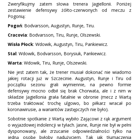
Zweryfikujmy zatem słowa trenera Jagiellonii. Poniżej
zestawienie defensywy żółto-czerwonych od meczu z
Pogonią:
Pogoń
: Bodvarsson, Augustyn, Runje, Tiru.
Cracovia
: Bodvarsson, Tiru, Runje, Olszewski.
Wisła
Płock
: Wdowik, Augustyn, Tiru, Pankiewicz.
Stal
: Wdowik, Bodvarsson, Borysiuk, Pankiewicz.
Warta
: Wdowik, Tiru, Runje, Olszewski.
Nie jest zatem tak, że trener musiał dokonać nie wiadomo
jakiej rotacji już w Szczecinie. Augustyn, Runje i Tiru od
początku sezonu grali wymiennie, na pewno formie
defensywy mocno odbił się brak Chorwata, ale i z nim w
składzie Jagiellonia grała fatalnie w obronie (mecz z Wartą
trzeba traktować trochę ulgowo, bo piłkarz wracał po
koronawirusie, a wariantów zastępczych nie było).
Sobotnie spotkanie z Wartą wybiło Zającowi z rąk argument
o wyjazdowej indolencji w tyłach. Jasne, Runje nie był w pełni
dysponowany, ale zrzucanie odpowiedzialności tylko na
jedną osobę byłoby nadużyciem. Tak jak tłumaczenia