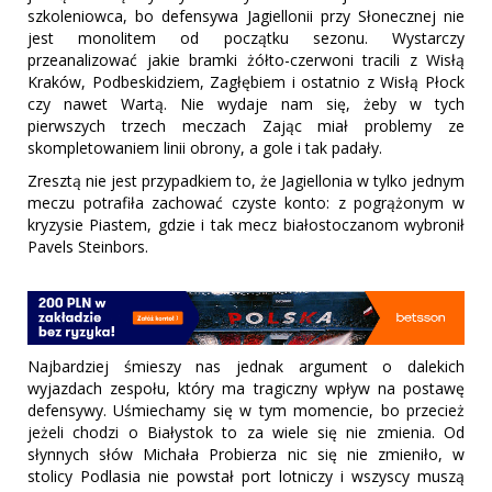
szkoleniowca, bo defensywa Jagiellonii przy Słonecznej nie
jest monolitem od początku sezonu. Wystarczy
przeanalizować jakie bramki żółto-czerwoni tracili z Wisłą
Kraków, Podbeskidziem, Zagłębiem i ostatnio z Wisłą Płock
czy nawet Wartą. Nie wydaje nam się, żeby w tych
pierwszych trzech meczach Zając miał problemy ze
skompletowaniem linii obrony, a gole i tak padały.
Zresztą nie jest przypadkiem to, że Jagiellonia w tylko jednym
meczu potrafiła zachować czyste konto: z pogrążonym w
kryzysie Piastem, gdzie i tak mecz białostoczanom wybronił
Pavels Steinbors.
Najbardziej śmieszy nas jednak argument o dalekich
wyjazdach zespołu, który ma tragiczny wpływ na postawę
defensywy. Uśmiechamy się w tym momencie, bo przecież
jeżeli chodzi o Białystok to za wiele się nie zmienia. Od
słynnych słów Michała Probierza nic się nie zmieniło, w
stolicy Podlasia nie powstał port lotniczy i wszyscy muszą