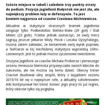
Szóste miejsce w tabeli i zaledwie trzy punkty straty
do podium. Pozycja Jagiellonii Białystok nie jest zła, ale
największy problem leży w defensywie. Ta jest
bowiem najgorsza od czasów Czesława Michniewicza.
Aktualnie w statystyce straconych bramek Jagiellonia
ustępuje tylko Podbeskidziu Bielsko-Biała (29 goli) i Stali
Mielec (23 gole). Trzeba jednak zaznaczyć, że swój mecz
zagrają jeszcze piłkarze Wisły Płock i Leszka Ojrzyńskiego,
można zatem zakładać, że beniaminek swój wynik poprawi,
a Nafciarze w tej niechlubnej statystyce wyprzedzą żółto-
czerwonych. Jest to jednak mocno życzeniowe twierdzenie.
Drużyna Jagiellonii za czasów Michała Probierza i pierwszego
sezonu Ireneusza Mamrota przyzwyczaiła swoich kibiców do
sukcesów, ale nie można się temu dziwić. Obecny trener
Cracovii zbudował silny zespół, który z wyjątkiem sezonu
2015/16 bił się o najwyższe cele, a aktualny szkoleniowiec
Arki kontynuował ten trend. Koniec jego pracy to już regres,
który obecnie tylko się pogłębia.