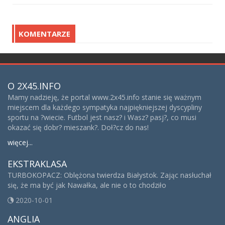
KOMENTARZE
O 2X45.INFO
Mamy nadzieję, że portal www.2x45.info stanie się ważnym
miejscem dla każdego sympatyka najpiękniejszej dyscypliny
sportu na ?wiecie. Futbol jest nasz? i Wasz? pasj?, co musi
okazać się dobr? mieszank?. Doł?cz do nas!
więcej...
EKSTRAKLASA
TURBOKOPACZ: Oblężona twierdza Białystok. Zając nasłuchał
się, że ma być jak Nawałka, ale nie o to chodziło
2020-10-01
ANGLIA