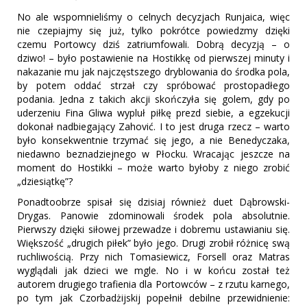
No ale wspomnieliśmy o celnych decyzjach Runjaica, więc
nie czepiajmy się już, tylko pokrótce powiedzmy dzięki
czemu Portowcy dziś zatriumfowali. Dobrą decyzją – o
dziwo! – było postawienie na Hostikkę od pierwszej minuty i
nakazanie mu jak najczęstszego dryblowania do środka pola,
by potem oddać strzał czy spróbować prostopadłego
podania. Jedna z takich akcji skończyła się golem, gdy po
uderzeniu Fina Gliwa wypluł piłkę prezd siebie, a egzekucji
dokonał nadbiegający Zahović. I to jest druga rzecz – warto
było konsekwentnie trzymać się jego, a nie Benedyczaka,
niedawno beznadziejnego w Płocku. Wracając jeszcze na
moment do Hostikki – może warto byłoby z niego zrobić
„dziesiątkę”?
Ponadtoobrze spisał się dzisiaj również duet Dąbrowski-
Drygas. Panowie zdominowali środek pola absolutnie.
Pierwszy dzięki siłowej przewadze i dobremu ustawianiu się.
Większość „drugich piłek” było jego. Drugi zrobił różnicę swą
ruchliwością. Przy nich Tomasiewicz, Forsell oraz Matras
wyglądali jak dzieci we mgle. No i w końcu został też
autorem drugiego trafienia dla Portowców – z rzutu karnego,
po tym jak Czorbadżijskij popełnił debilne przewidnienie: