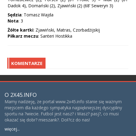
Dadok 4), Domański (2), Zjawiński (2) (68’ Seweryn 3)
Sędzia
: Tomasz Wajda
Nota
: 3
Żółte
kartki
: Zjawiński, Matras, Czorbadżijskij
Piłkarz
meczu
: Santeri Hostikka
KOMENTARZE
O 2X45.INFO
Mamy nadzieję, że portal www.2x45.info stanie się ważnym
miejscem dla każdego sympatyka najpiękniejszej dyscypliny
sportu na ?wiecie. Futbol jest nasz? i Wasz? pasj?, co musi
okazać się dobr? mieszank?. Doł?cz do nas!
więcej...