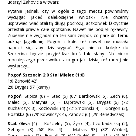
uderzył Zahovicia w twarz.
Pytanie jednak, czy w ogóle z tego meczu powinniśmy
wyciągać jakieś dalekosiężne wnioski? Nie chcemy
usprawiedliwiać Stali tą długą podróżą, aczkolwiek faktycznie
przestali prawie całe spotkanie. Nawet nie podjęli rękawicy.
Zupełnie nie wyglądali na ten sam zespół, co parę dni temu
puknął Jagiellonię. Pogoń z kolei też nawet nie musiała
napocić się, aby dziś wygrać. Ergo: nie co kolejkę do
Szczecina będzie przyjeżdżał ktoś tak słaby. Na nieco
mocniejszego przeciwnika taka gra jak dzisiaj też raczej nie
wystarczy...
Pogoń Szczecin 2:0 Stal Mielec (1:0)
1:0 Zahović 42’
2:0 Drygas 57’ (karny)
Pogoń
: Stipica (6) – Stec (5) (67’ Bartkowski 5), Zech (6),
Malec (5), Matynia (5) – Dąbrowski (5), Drygas (6) (72’
Kucharczyk 3), Kozłowski (4) (72’ Smoliński 4) – Gorgon (3),
Hostikka (6) (79’ Kowalczyk 4), Zahović (6) (79’ Benedyczak)
Stal
: Gliwa (4) – Kościelny (5), Żyro (4), Czorbadżijskij (2),
Getinger (3) (68’ Flis 4) – Matras 93) (82’ Wróbel),
Tomasiewicz (2), Forsell (2) (61’ Prokić 3) – Mak (2) (61’