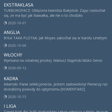
EKSTRAKLASA
TURBOKOPACZ: Oblężona twierdza Białystok. Zając nasłuchał
się, że ma być jak Nawałka, ale nie o to chodziło
2020-10-01
ANGLIA
BYŁA TAKA PLOTKA: Jak Moyes zakochał się w Karolu Linettym
2020-10-06
WŁOCHY
Wymiana na ostatniej prostej. Mariusz Stępiński blisko Genoi
2020-09-12
KADRA
Adamski: Panie selekcjonerze, jestem zadowolony! Pierwszy raz
dostaliśmy powody do optymizmu [KOMENTARZ]
2020-10-15
I LIGA
Dawid Kort dla 2x45: Najbardziej żałuję odejścia z Wisły. Jeszcze