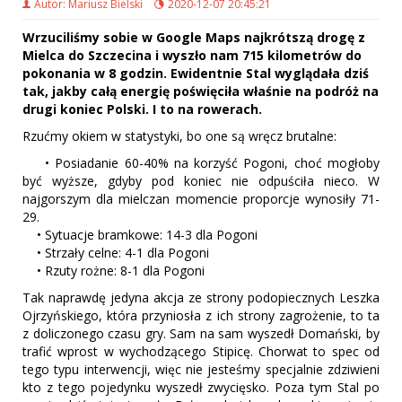
Autor: Mariusz Bielski
2020-12-07 20:45:21
Wrzuciliśmy sobie w Google Maps najkrótszą drogę z
Mielca do Szczecina i wyszło nam 715 kilometrów do
pokonania w 8 godzin. Ewidentnie Stal wyglądała dziś
tak, jakby całą energię poświęciła właśnie na podróż na
drugi koniec Polski. I to na rowerach.
Rzućmy okiem w statystyki, bo one są wręcz brutalne:
• Posiadanie 60-40% na korzyść Pogoni, choć mogłoby
być wyższe, gdyby pod koniec nie odpuściła nieco. W
najgorszym dla mielczan momencie proporcje wynosiły 71-
29.
• Sytuacje bramkowe: 14-3 dla Pogoni
• Strzały celne: 4-1 dla Pogoni
• Rzuty rożne: 8-1 dla Pogoni
Tak naprawdę jedyna akcja ze strony podopiecznych Leszka
Ojrzyńskiego, która przyniosła z ich strony zagrożenie, to ta
z doliczonego czasu gry. Sam na sam wyszedł Domański, by
trafić wprost w wychodzącego Stipicę. Chorwat to spec od
tego typu interwencji, więc nie jesteśmy specjalnie zdziwieni
kto z tego pojedynku wyszedł zwycięsko. Poza tym Stal po