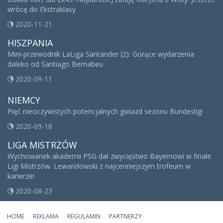
wrócę do Ekstraklasy
2020-11-21
HISZPANIA
Mini-przewodnik LaLiga Santander (2): Gorące wydarzenia
daleko od Santiago Bernabeu
2020-09-11
NIEMCY
Pięć nieoczywistych potencjalnych gwiazd sezonu Bundesligi
2020-09-18
LIGA MISTRZÓW
Wychowanek akademii PSG dał zwycięstwo Bayernowi w finale
Ligi Mistrzów. Lewandowski z najcenniejszym trofeum w
karierze!
2020-08-23
HOME
REKLAMA
REGULAMIN
PARTNERZY