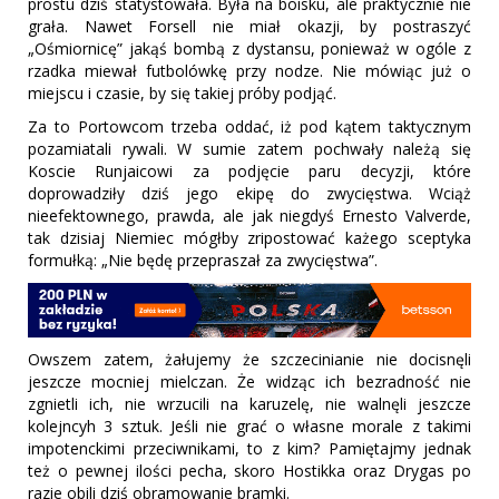
prostu dziś statystowała. Była na boisku, ale praktycznie nie
grała. Nawet Forsell nie miał okazji, by postraszyć
„Ośmiornicę” jakąś bombą z dystansu, ponieważ w ogóle z
rzadka miewał futbolówkę przy nodze. Nie mówiąc już o
miejscu i czasie, by się takiej próby podjąć.
Za to Portowcom trzeba oddać, iż pod kątem taktycznym
pozamiatali rywali. W sumie zatem pochwały należą się
Koscie Runjaicowi za podjęcie paru decyzji, które
doprowadziły dziś jego ekipę do zwycięstwa. Wciąż
nieefektownego, prawda, ale jak niegdyś Ernesto Valverde,
tak dzisiaj Niemiec mógłby zripostować każego sceptyka
formułką: „Nie będę przepraszał za zwycięstwa”.
Owszem zatem, żałujemy że szczecinianie nie docisnęli
jeszcze mocniej mielczan. Że widząc ich bezradność nie
zgnietli ich, nie wrzucili na karuzelę, nie walnęli jeszcze
kolejncyh 3 sztuk. Jeśli nie grać o własne morale z takimi
impotenckimi przeciwnikami, to z kim? Pamiętajmy jednak
też o pewnej ilości pecha, skoro Hostikka oraz Drygas po
razie obili dziś obramowanie bramki.