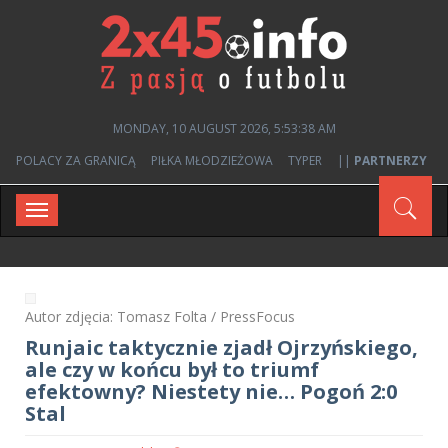
MONDAY, 10 AUGUST 2026, 5:53:38 AM
POLACY ZA GRANICĄ
PIŁKA MŁODZIEŻOWA
TYPER
||
PARTNERZY
Toggle
navigation
Autor zdjęcia: Tomasz Folta / PressFocus
Runjaic taktycznie zjadł Ojrzyńskiego,
ale czy w końcu był to triumf
efektowny? Niestety nie… Pogoń 2:0
Stal