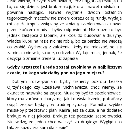
- Nie wiemy, o czym rozmawiano, lecz najgorszą reakcją na
to, co się dzieje, jest brak reakcji, która - nawet radykalna -
powinna nastąpić. Nawet wygranie dwóch ostatnich
tegorocznych meczów nie zmieni obrazu całej rundy. Wydaje
mi się, że impuls związany ze zmianą szkoleniowca - nawet
przed końcem rundy - byłby odpowiedni. Nie może to być
jednak zastępca z łapanki, ale ktoś do budowania drużyny.
Władze klubu na razie nic nie robią, bo za bardzo nie wiedzą
co zrobić. Wychodzą z założenia, żeby nie mieszać, bo się
zamiesza nie w tę stronę, co trzeba. Wydaje mi się jednak, że
decyzja o zmianie trenera już zapadła.
Gdyby Krzysztof Brede został zwolniony w najbliższym
czasie, to kogo widziałby pan na jego miejscu?
- Dobrymi rozwiązaniami byliby trenerzy pokroju Leszka
Ojrzyńskiego czy Czesława Michniewicza, choć wiemy, że
akurat te nazwiska są zajęte. Musiałby być to szkoleniowiec,
który ma zarówno charyzmę, jak i doświadczenie, potrafiący
objąć zespół będący w trudnej sytuacji. Ponadto szybko
musiałby przedstawić plan. Kadra jest za duża, a na dodatek
brakuje w niej jakości. Brakuje też poczucia zespołowości.
Nie widzę, że jeden chce walczyć za drugiego. Wygląda to
tak, że każdy gra sam dla siebie”.