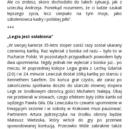
Ale co zrobisz, skoro dochodziło do takich sytuacji, jak z
ucieczką Andrzeja. Poniekąd rozumiem, że ci ludzie szukali
lepszego życia, lecz cierpiało na tym moje, jako
szkoleniowca kadry i polskiej piłki”.
***
„Legia jest osłabiona”
„W swojej karierze 35-letni stoper sześć razy został ukarany
czerwoną kartką. Raz wyleciał z boiska od razu – było to w
Pucharze Polski. W pozostałych przypadkach powodem były
dwa upomnienia. Nigdy jednak nie wyleciał z boiska już... po
meczu. W poprzedniej kolejce Legia grała z Lechią Gdańsk
(2:0) i w 24. minucie Lewczuk dostał żółtą kartkę po starciu z
Kennethem Saiefem. Do końca grał czysto, ale zaraz po
zakończeniu spotkania doszło do utarczki słownej stopera
Legii ze środkowym obrońcą gości Michałem Nalepą. Obaj
nie przebierali w słowach, czego efektem były żółte kartki od
sędziego Pawła Gila. Dla Lewczuka to czwarte upomnienie w
trwającym sezonie i w sobotę w Krakowie musi pauzować.
Partnerem Artura Jędrzejczyka na środku obrony będzie
Mateusz Wieteska, który wrócił do gry po przerwie
spowodowanej kontuzją. Przeciwko Wiśle zabraknie także