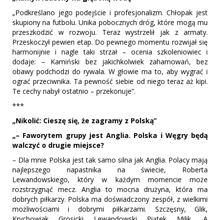
„Podkreślano jego podejście i profesjonalizm. Chłopak jest
skupiony na futbolu. Unika pobocznych dróg, które mogą mu
przeszkodzić w rozwoju. Teraz wystrzelił jak z armaty.
Przeskoczył pewien etap. Do pewnego momentu rozwijał się
harmonijnie i nagle taki strzał – ocenia szkoleniowiec i
dodaje: – Kamiński bez jakichkolwiek zahamowań, bez
obawy podchodzi do rywala. W głowie ma to, aby wygrać i
ograć przeciwnika. Ta pewność siebie od niego teraz aż kipi.
Te cechy nabył ostatnio – przekonuje”.
***
„Nikolić: Cieszę się, że zagramy z Polską”
„– Faworytem grupy jest Anglia. Polska i Węgry będą
walczyć o drugie miejsce?
– Dla mnie Polska jest tak samo silna jak Anglia. Polacy mają
najlepszego napastnika na świecie, Roberta
Lewandowskiego, który w każdym momencie może
rozstrzygnąć mecz. Anglia to mocna drużyna, która ma
dobrych piłkarzy. Polska ma doświadczony zespół, z wielkimi
możliwościami i dobrymi piłkarzami. Szczęsny, Glik,
Krychowiak, Grosicki, Lewandowski, Piątek, Milik... A