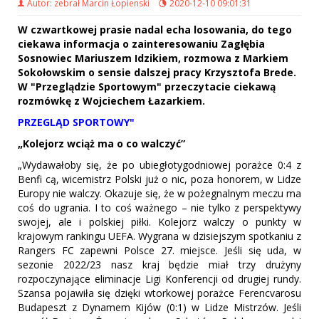
Autor: zebrał Marcin Łopienski
2020-12-10 09:01:31
W czwartkowej prasie nadal echa losowania, do tego
ciekawa informacja o zainteresowaniu Zagłębia
Sosnowiec Mariuszem Idzikiem, rozmowa z Markiem
Sokołowskim o sensie dalszej pracy Krzysztofa Brede.
W "Przeglądzie Sportowym" przeczytacie ciekawą
rozmówkę z Wojciechem Łazarkiem.
PRZEGLĄD SPORTOWY"
„Kolejorz wciąż ma o co walczyć”
„Wydawałoby się, że po ubiegłotygodniowej porażce 0:4 z
Benfi cą, wicemistrz Polski już o nic, poza honorem, w Lidze
Europy nie walczy. Okazuje się, że w pożegnalnym meczu ma
coś do ugrania. I to coś ważnego – nie tylko z perspektywy
swojej, ale i polskiej piłki. Kolejorz walczy o punkty w
krajowym rankingu UEFA. Wygrana w dzisiejszym spotkaniu z
Rangers FC zapewni Polsce 27. miejsce. Jeśli się uda, w
sezonie 2022/23 nasz kraj będzie miał trzy drużyny
rozpoczynające eliminacje Ligi Konferencji od drugiej rundy.
Szansa pojawiła się dzięki wtorkowej porażce Ferencvarosu
Budapeszt z Dynamem Kijów (0:1) w Lidze Mistrzów. Jeśli