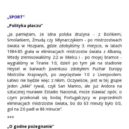
„SPORT”
„Polityka płaczu”
„Ja pamiętam, że silna polska drużyna - z Bońkiem,
Smolarkiem, Żmudą czy Młynarczykiem - po mistrzostwach
świata w Hiszpanii, gdzie zdobyliśmy 3. miejsce, w latach
1984-85 grała w eliminacjach mistrzostw świata z Albanią.
Wtedy zremisowaliśmy 2:2 w Mielcu i - po mojej bramce -
wygraliśmy w Tiranie 1:0, dzień po tym jak na stadionie
Heysel w barwach Juventusu zdobyłem Puchar Europy
Mistrzów Krajowych, po zwycięstwie 1:0 z Liverpoolem.
Łatwo nie będzie więc z nikim. Oczywiście, jest w tej grupie
jeden „lekki” rywal, czyli San Marino, ale już Andora na
sztucznej murawie Estadio Nacional, może stawiać opór, o
czym przekonali się bodaj Portugalczycy w poprzednich
eliminacjach mistrzostw świata, bo do 63 minuty było 0:0,
gol na 2:0 padł w 86 minucie”.
***
„O godne pożegnanie”