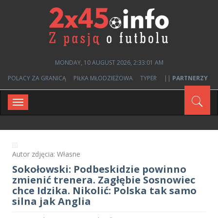
MONDAY, 10 AUGUST 2026, 2:33:01 AM
POLACY ZA GRANICĄ
PIŁKA MŁODZIEŻOWA
TYPER
||
PARTNERZY
Toggle
navigation
Autor zdjęcia: Własne
Sokołowski: Podbeskidzie powinno
zmienić trenera. Zagłębie Sosnowiec
chce Idzika. Nikolić: Polska tak samo
silna jak Anglia