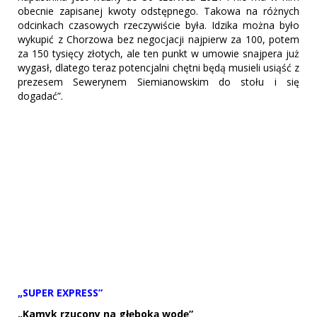
obecnie zapisanej kwoty odstępnego. Takowa na różnych
odcinkach czasowych rzeczywiście była. Idzika można było
wykupić z Chorzowa bez negocjacji najpierw za 100, potem
za 150 tysięcy złotych, ale ten punkt w umowie snajpera już
wygasł, dlatego teraz potencjalni chętni będą musieli usiąść z
prezesem Sewerynem Siemianowskim do stołu i się
dogadać”.
„SUPER EXPRESS”
„Kamyk rzucony na głęboką wodę”