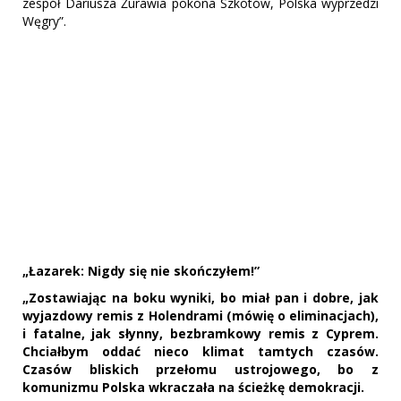
zespół Dariusza Żurawia pokona Szkotów, Polska wyprzedzi
Węgry”.
„Łazarek: Nigdy się nie skończyłem!”
„Zostawiając na boku wyniki, bo miał pan i dobre, jak
wyjazdowy remis z Holendrami (mówię o eliminacjach),
i fatalne, jak słynny, bezbramkowy remis z Cyprem.
Chciałbym oddać nieco klimat tamtych czasów.
Czasów bliskich przełomu ustrojowego, bo z
komunizmu Polska wkraczała na ścieżkę demokracji.