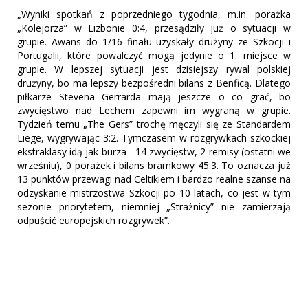
„Wyniki spotkań z poprzedniego tygodnia, m.in. porażka
„Kolejorza” w Lizbonie 0:4, przesądziły już o sytuacji w
grupie. Awans do 1/16 finału uzyskały drużyny ze Szkocji i
Portugalii, które powalczyć mogą jedynie o 1. miejsce w
grupie. W lepszej sytuacji jest dzisiejszy rywal polskiej
drużyny, bo ma lepszy bezpośredni bilans z Benficą. Dlatego
piłkarze Stevena Gerrarda mają jeszcze o co grać, bo
zwycięstwo nad Lechem zapewni im wygraną w grupie.
Tydzień temu „The Gers” trochę męczyli się ze Standardem
Liege, wygrywając 3:2. Tymczasem w rozgrywkach szkockiej
ekstraklasy idą jak burza - 14 zwycięstw, 2 remisy (ostatni we
wrześniu), 0 porażek i bilans bramkowy 45:3. To oznacza już
13 punktów przewagi nad Celtikiem i bardzo realne szanse na
odzyskanie mistrzostwa Szkocji po 10 latach, co jest w tym
sezonie priorytetem, niemniej „Strażnicy” nie zamierzają
odpuścić europejskich rozgrywek”.