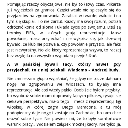
Pomijając rzeczy obyczajowe, nie był to łatwy czas. Piłkarze
już wyjeżdżali za granicę. Części wcale nie spieszyło się do
przyjazdów na zgrupowania. Zarabiali w twardej walucie i na
tym się skupiali. To nie zarzut. Każdy ma swój rozum, potrafi
odróżnić konia od słonia i układa życie po swojemu. Dziś są
terminy FIFA, w których grają reprezentacje. Masz
powołanie, masz przyjechać i nie wykpisz się, jak drzewiej
bywało, że klub nie pozwala, czy powołanie przyszło, ale faks
jest niewyraźny. No ale kiedy reprezentacja wzywa, to raczej
bez względu na wszystko wypadało przyjeżdżać.
A w pańskiej bywali tacy, którzy nawet gdy
przyjechali, to z niej uciekali. Wiadomo – Andrzej Rudy.
Nie zamierzam głupio wyjaśniać, że gdyby nie to, że dał nam
nogę na zgrupowaniu we Włoszech, to byłaby inna
reprezentacja. Ale coś wtedy pękło. Osobiście byłem przybity,
bo wyobraź sobie: mam doprawdy fajnych piłkarzy, rysuje się
ciekawa perspektywa, mało tego – mecz z reprezentacją ligi
włoskiej, w której zagra Diego Maradona, a tu mój
podopieczny daje nogę i zostaje na Zachodzie, bo tam chce
ułożyć sobie życie. Nie powiesz mi, że to były komfortowe
warunki pracy... Widziałem zalążek mocnej kadry. Nie tylko ja.