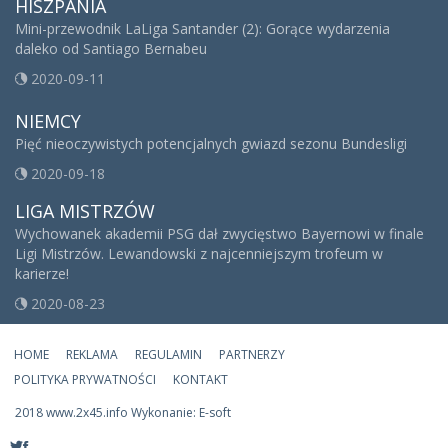
HISZPANIA
Mini-przewodnik LaLiga Santander (2): Gorące wydarzenia
daleko od Santiago Bernabeu
2020-09-11
NIEMCY
Pięć nieoczywistych potencjalnych gwiazd sezonu Bundesligi
2020-09-18
LIGA MISTRZÓW
Wychowanek akademii PSG dał zwycięstwo Bayernowi w finale
Ligi Mistrzów. Lewandowski z najcenniejszym trofeum w
karierze!
2020-08-23
HOME
REKLAMA
REGULAMIN
PARTNERZY
POLITYKA PRYWATNOŚCI
KONTAKT
2018 www.2x45.info Wykonanie: E-soft