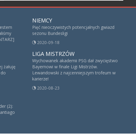
NIEMCY
jestem
Pięć nieoczywistych potencjalnych gwiazd
aliśmy
sezonu Bundesligi
NTARZ]
2020-09-18
LIGA MISTRZÓW
Wychowanek akademii PSG dał zwycięstwo
j żałuję
Bayernowi w finale Ligi Mistrzów.
 do
Lewandowski z najcenniejszym trofeum w
karierze!
2020-08-23
er (2):
antiago