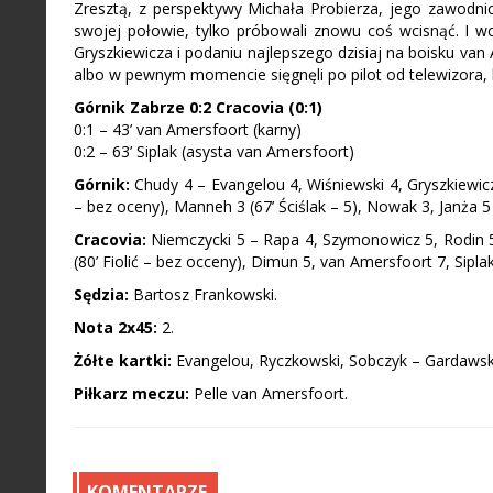
Zresztą, z perspektywy Michała Probierza, jego zawodnicy 
swojej połowie, tylko próbowali znowu coś wcisnąć. I wci
Gryszkiewicza i podaniu najlepszego dzisiaj na boisku va
albo w pewnym momencie sięgnęli po pilot od telewizora, 
Górnik Zabrze 0:2 Cracovia (0:1)
0:1 – 43’ van Amersfoort (karny)
0:2 – 63’ Siplak (asysta van Amersfoort)
Górnik:
Chudy 4 – Evangelou 4, Wiśniewski 4, Gryszkiewicz
– bez oceny), Manneh 3 (67’ Ściślak – 5), Nowak 3, Janża 5
Cracovia:
Niemczycki 5 – Rapa 4, Szymonowicz 5, Rodin 5,
(80’ Fiolić – bez occeny), Dimun 5, van Amersfoort 7, Siplak
Sędzia:
Bartosz Frankowski.
Nota 2x45:
2.
Żółte kartki:
Evangelou, Ryczkowski, Sobczyk – Gardawski,
Piłkarz meczu:
Pelle van Amersfoort.
KOMENTARZE