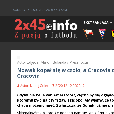
SUNDAY, 9 AUGUST 2026, 6:58:39 AM
EKSTRAKLASA
Autor zdjęcia: Marcin Bulanda / PressFocus
Nowak kopał się w czoło, a Cracovia 
Cracovia
Autor: Maciej Golec
2020-12-12 20:20:12
Gdyby nie Pelle van Amersfoort, ciężko by się ogląd
któremu było na czym zawiesić oko. My wiemy, że to 
chyba możemy mieć. Zwłaszcza, że Górnik już nie pi
Skłamalibyśmy pisząc, że podoba nam się gra Górnika Za