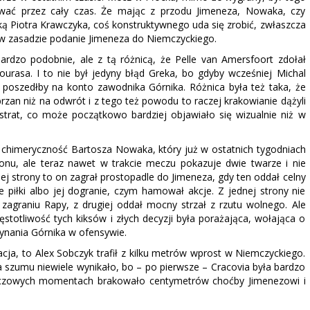
trwać przez cały czas. Że mając z przodu Jimeneza, Nowaka, czy
ą Piotra Krawczyka, coś konstruktywnego uda się zrobić, zwłaszcza
ło w zasadzie podanie Jimeneza do Niemczyckiego.
ardzo podobnie, ale z tą różnicą, że Pelle van Amersfoort zdołał
urasa. I to nie był jedyny błąd Greka, bo gdyby wcześniej Michal
ol poszedłby na konto zawodnika Górnika. Różnica była też taka, że
rzan niż na odwrót i z tego też powodu to raczej krakowianie dążyli
trat, co może początkowo bardziej objawiało się wizualnie niż w
 chimeryczność Bartosza Nowaka, który już w ostatnich tygodniach
nu, ale teraz nawet w trakcie meczu pokazuje dwie twarze i nie
nej strony to on zagrał prostopadle do Jimeneza, gdy ten oddał celny
e piłki albo jej dogranie, czym hamował akcje. Z jednej strony nie
 zagraniu Rapy, z drugiej oddał mocny strzał z rzutu wolnego. Ale
ęstotliwość tych kiksów i złych decyzji była porażająca, wołająca o
zynania Górnika w ofensywie.
ja, to Alex Sobczyk trafił z kilku metrów wprost w Niemczyckiego.
szumu niewiele wynikało, bo – po pierwsze – Cracovia była bardzo
luczowych momentach brakowało centymetrów choćby Jimenezowi i