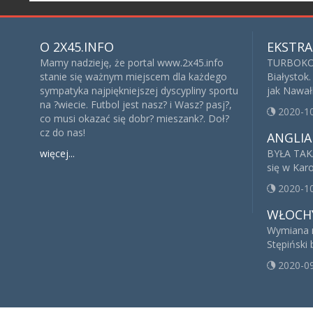
O 2X45.INFO
EKSTRA
Mamy nadzieję, że portal www.2x45.info
TURBOKOP
stanie się ważnym miejscem dla każdego
Białystok.
sympatyka najpiękniejszej dyscypliny sportu
jak Nawałk
na ?wiecie. Futbol jest nasz? i Wasz? pasj?,
2020-1
co musi okazać się dobr? mieszank?. Doł?
cz do nas!
ANGLIA
więcej...
BYŁA TAK
się w Kar
2020-1
WŁOCH
Wymiana n
Stępiński 
2020-0