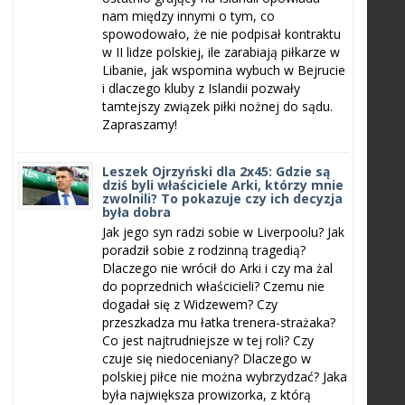
nam między innymi o tym, co
spowodowało, że nie podpisał kontraktu
w II lidze polskiej, ile zarabiają piłkarze w
Libanie, jak wspomina wybuch w Bejrucie
i dlaczego kluby z Islandii pozwały
tamtejszy związek piłki nożnej do sądu.
Zapraszamy!
Leszek Ojrzyński dla 2x45: Gdzie są
dziś byli właściciele Arki, którzy mnie
zwolnili? To pokazuje czy ich decyzja
była dobra
Jak jego syn radzi sobie w Liverpoolu? Jak
poradził sobie z rodzinną tragedią?
Dlaczego nie wrócił do Arki i czy ma żal
do poprzednich właścicieli? Czemu nie
dogadał się z Widzewem? Czy
przeszkadza mu łatka trenera-strażaka?
Co jest najtrudniejsze w tej roli? Czy
czuje się niedoceniany? Dlaczego w
polskiej piłce nie można wybrzydzać? Jaka
była największa prowizorka, z którą