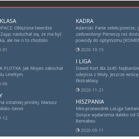
KLASA
KADRA
ACZ: Oblężona twierdza
Adamski: Panie selekcjonerze, 
 Zając nasłuchał się, że ma być
zadowolony! Pierwszy raz dost
a, ale nie o to chodziło
powody do optymizmu [KOME
0-01
2020-10-15
I LIGA
A PLOTKA: Jak Moyes zakochał
Dawid Kort dla 2x45: Najbardzie
olu Linettym
odejścia z Wisły. Jeszcze wrócę
Ekstraklasy
0-06
2020-11-21
Y
HISZPANIA
a ostatniej prostej. Mariusz
blisko Genoi
Mini-przewodnik LaLiga Santand
Gorące wydarzenia daleko od S
9-12
Bernabeu
2020-09-11