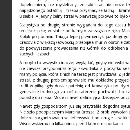
dopełnieniem, ale myśleliśmy, że taki stan nie może 
napędzonego ostatnią – trzeba przyznać, że ładną – bramk
u siebie. A jedyny celny strzał w pierwszej połowie to by
Statystyka po drugiej stronie wyglądała do tego czasu b
umieścić piłkę w siatce po karnym za zagranie ręką Maso
Siplak po podaniu Thiago lepiej przymierzył, już drugi g
Cracovia z większą łatwością przebijała mur w obronie zab
do podwyższenia prowadzenia niż Górnik do odrobienia s
suchych liczbach.
A mogło to wszystko inaczej wyglądać, gdyby nie wybitna
nie zawsze przypominał tego zawodnika z początku sezo
mamy pojęcia, która z nich na teraz jest prawdziwa. Z jed
strzał, z drugiej problem sprawiało mu dokładne przyjęci
trafił w piłkę, gdy dostał patelnię od Krawczyka po złym
generalnie trudno go za coś ostatecznie pochwalić, bo cz
pomstę do nieba. Może i nawet definiująca dzisiejsze poc
Nawet gdy gospodarzom już się przytrafiła dogodna sytuac
Nie szło podopiecznym Marcina Brosza. Z prób wywołania 
dobrze zorganizowana w defensywie i po drugie – w k
Wiśniewskiemu na kilka minut przed końcem spotkania.