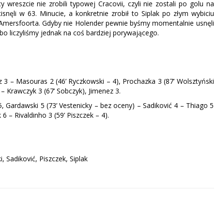
wreszcie nie zrobili typowej Cracovii, czyli nie zostali po golu na
snęli w 63. Minucie, a konkretnie zrobił to Siplak po złym wybiciu
n Amersfoorta. Gdyby nie Holender pewnie byśmy momentalnie usnęli
bo liczyliśmy jednak na coś bardziej porywającego.
 3 – Masouras 2 (46’ Ryczkowski – 4), Prochazka 3 (87’ Wolsztyński
 – Krawczyk 3 (67’ Sobczyk), Jimenez 3.
 Gardawski 5 (73’ Vestenicky – bez oceny) – Sadiković 4 – Thiago 5
 6 – Rivaldinho 3 (59’ Piszczek – 4).
 Sadiković, Piszczek, Siplak