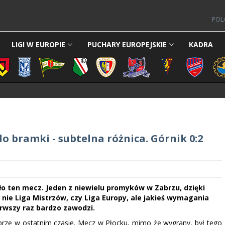
POL
LIGI W EUROPIE
PUCHARY EUROPEJSKIE
KADRA
do bramki - subtelna różnica. Górnik 0:2
ało ten mecz. Jeden z niewielu promyków w Zabrzu, dzięki
nie Liga Mistrzów, czy Liga Europy, ale jakieś wymagania
erwszy raz bardzo zawodzi.
brze w ostatnim czasie. Mecz w Płocku, mimo że wygrany, był tego