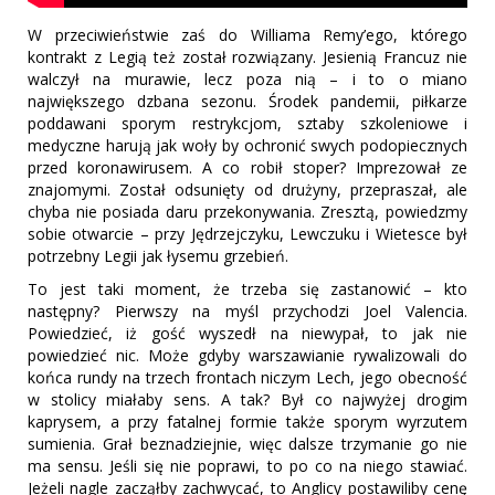
W przeciwieństwie zaś do Williama Remy’ego, którego
kontrakt z Legią też został rozwiązany. Jesienią Francuz nie
walczył na murawie, lecz poza nią – i to o miano
największego dzbana sezonu. Środek pandemii, piłkarze
poddawani sporym restrykcjom, sztaby szkoleniowe i
medyczne harują jak woły by ochronić swych podopiecznych
przed koronawirusem. A co robił stoper? Imprezował ze
znajomymi. Został odsunięty od drużyny, przepraszał, ale
chyba nie posiada daru przekonywania. Zresztą, powiedzmy
sobie otwarcie – przy Jędrzejczyku, Lewczuku i Wietesce był
potrzebny Legii jak łysemu grzebień.
To jest taki moment, że trzeba się zastanowić – kto
następny? Pierwszy na myśl przychodzi Joel Valencia.
Powiedzieć, iż gość wyszedł na niewypał, to jak nie
powiedzieć nic. Może gdyby warszawianie rywalizowali do
końca rundy na trzech frontach niczym Lech, jego obecność
w stolicy miałaby sens. A tak? Był co najwyżej drogim
kaprysem, a przy fatalnej formie także sporym wyrzutem
sumienia. Grał beznadziejnie, więc dalsze trzymanie go nie
ma sensu. Jeśli się nie poprawi, to po co na niego stawiać.
Jeżeli nagle zacząłby zachwycać, to Anglicy postawiliby cenę