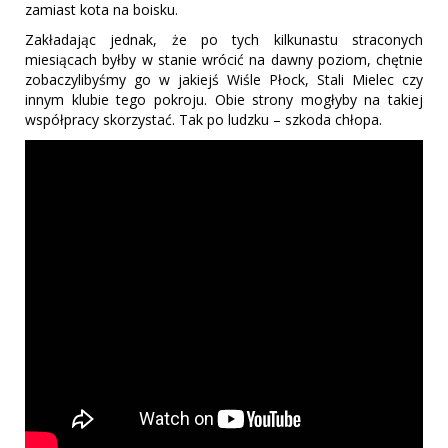
zamiast kota na boisku.
Zakładając jednak, że po tych kilkunastu straconych
miesiącach byłby w stanie wrócić na dawny poziom, chętnie
zobaczylibyśmy go w jakiejś Wiśle Płock, Stali Mielec czy
innym klubie tego pokroju. Obie strony mogłyby na takiej
współpracy skorzystać. Tak po ludzku – szkoda chłopa.