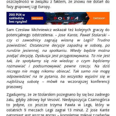
oszczędności w związku z faktem, że znowu nie dotarł do
fazy grupowej Ligi Europy.
Sam Czesław Michniewicz wskazał też kolejnych graczy do
potencjalnego odstrzelenia.
– Jose Kante, Paweł Stolarski –
czy ci zawodnicy zagrają wiosną w Legii? Trudno
powiedzieć. Ostateczne decyzje zapadną w sobotę, po
rundzie jesiennej, na spotkaniu. Wtedy będzie można
podjąć decyzję. Dyskusja jest przygotowywana. To nie jest
tak, że spotykamy się nie wiedząc o czym będziemy
rozmawiać i podsumowywać pewne rzeczy. Na dziś
niczego nie mogę nikomu obiecać. Tak samo nie mogę
odpowiedzieć na te pytania, bo wszystko wyjaśni się w
najbliższą sobotę –
mówił na wczorajszej konferencji
prasowej.
Zgadujemy, że ze Stolarskim pożegnano by się bez żadnego
żalu, gdyby zdrowy był Vesović. Niedyspozycja Czarnogórca
to jedyne, co jeszcze trzyma Pawła w Legii, który w
ostatnich 9 meczach Legii zagrał 13 minut. Z Jose Kante
natomiast jest jeszcze gorzej – kompletnie zniknął z radarów