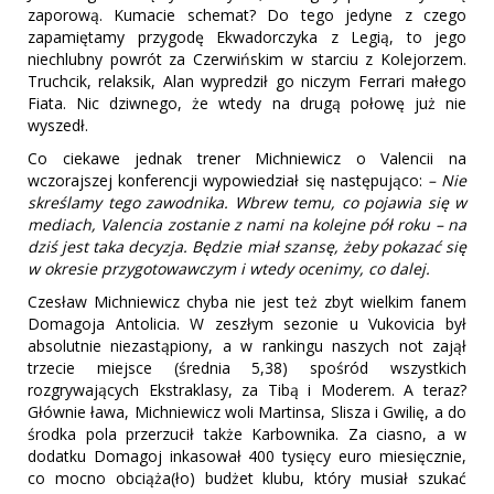
zaporową. Kumacie schemat? Do tego jedyne z czego
zapamiętamy przygodę Ekwadorczyka z Legią, to jego
niechlubny powrót za Czerwińskim w starciu z Kolejorzem.
Truchcik, relaksik, Alan wypredził go niczym Ferrari małego
Fiata. Nic dziwnego, że wtedy na drugą połowę już nie
wyszedł.
Co ciekawe jednak trener Michniewicz o Valencii na
wczorajszej konferencji wypowiedział się następująco:
– Nie
skreślamy tego zawodnika. Wbrew temu, co pojawia się w
mediach, Valencia zostanie z nami na kolejne pół roku – na
dziś jest taka decyzja. Będzie miał szansę, żeby pokazać się
w okresie przygotowawczym i wtedy ocenimy, co dalej.
Czesław Michniewicz chyba nie jest też zbyt wielkim fanem
Domagoja Antolicia. W zeszłym sezonie u Vukovicia był
absolutnie niezastąpiony, a w rankingu naszych not zajął
trzecie miejsce (średnia 5,38) spośród wszystkich
rozgrywających Ekstraklasy, za Tibą i Moderem. A teraz?
Głównie ława, Michniewicz woli Martinsa, Slisza i Gwilię, a do
środka pola przerzucił także Karbownika. Za ciasno, a w
dodatku Domagoj inkasował 400 tysięcy euro miesięcznie,
co mocno obciąża(ło) budżet klubu, który musiał szukać