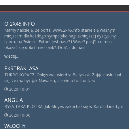
O 2X45.INFO
Mamy nadzieję, że portal www.2x45.info stanie się ważnym
miejscem dla każdego sympatyka najpiękniejszej dyscypliny
sportu na ?wiecie. Futbol jest nasz? i Wasz? pasj?, co musi
okazać się dobr? mieszank?. Doł?cz do nas!
więcej...
EKSTRAKLASA
TURBOKOPACZ: Oblężona twierdza Białystok. Zając nasłuchał
się, że ma być jak Nawałka, ale nie o to chodziło
2020-10-01
ANGLIA
BYŁA TAKA PLOTKA: Jak Moyes zakochał się w Karolu Linettym
2020-10-06
WŁOCHY