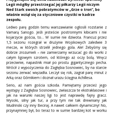
Legii mógłby przestrzegać jej piłkarzy Legii niczym
Ned Stark swoich pobratymców w „Grze o tron”, bo
właśnie wziął się za styczniowe czystki w kadrze
zespołu.
Ledwo parę godzin temu warszawianie ogłosili rozstanie z
Vamarą Sanogo. Jeśli jesteście postronnymi kibicami i nie
kojarzycie gościa, to… W sumie nie dziwota. Francuz przez
1,5 sezonu rozegrał w drużynie Wojskowych zaledwie 3
mecze, w których strzelił jednego gola. Ale! Żebyśmy się
dobrze zrozumieli – nie zamierzamy wrzucać go do worki z
całym ligowym szrotem, od którego aż oczy bolą. Wręcz
przeciwnie, napastnik miał po prostu gigantycznego pecha.
Wrócił z wypożyczenia do Zagłębia Sosnowiec, by na starcie
sezonu zerwać więzadła. Leczył się rok, zagrał parę minut z
Arką oraz Górnikiem i doznał urazu ścięgna Achillesa.
Serio, aż nam gościa szkoda. Pamiętamy przecież jego
występy z Zagłębia Sosnowiec, zwłaszcza te ekstraklasowe i
jak na warunki naszej ligi to jest naprawdę fajny gracz.
Wysoki, silny jak tur, a przy tym nie tak drewniany jak
Mudrinski czy inny Beciraj. A nawet całkiem dynamiczny! No,
przynajmniej był, bo teraz to w sumie bardziej kot w worku