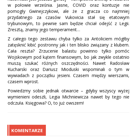
w połowie września. Jasne, COVID oraz kontuzje nie
pomogły Gwinejczykowi, ale że z gracza co najmniej
przydatnego za czasów Vukovicia stał się etatowym
trybunowym, to pewnie sam będzie chciał odejść z Legii.
Zresztą, znamy jego temperament…
Z całego tego zestawu chyba tylko za Antoliciem mógłby
zatęsknić kibić postronny jak i ten blisko związany z klubem.
Cała reszta? Zrzucenie balastu powinno tylko pomóc
Wojskowym pod kątem finansowym, bo jak zwykle ostatnio
muszą szukać różnych oszczędności. Nawet Radosław
Kucharski oraz Dariusz Mioduski wspominali o tym w
wywiadach z początku jesieni. Czasem między wierszami,
czasem wprost.
Powiedzmy sobie jednak otwarcie – gdyby wszyscy wyżej
wymienieni odeszli, Legia Michniewicza nawet by tego nie
odczuła. Księgowa? O, to już owszem!
KOMENTARZE