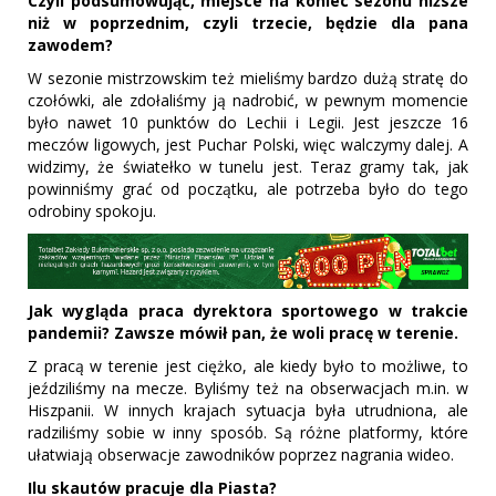
Czyli podsumowując, miejsce na koniec sezonu niższe
niż w poprzednim, czyli trzecie, będzie dla pana
zawodem?
W sezonie mistrzowskim też mieliśmy bardzo dużą stratę do
czołówki, ale zdołaliśmy ją nadrobić, w pewnym momencie
było nawet 10 punktów do Lechii i Legii. Jest jeszcze 16
meczów ligowych, jest Puchar Polski, więc walczymy dalej. A
widzimy, że światełko w tunelu jest. Teraz gramy tak, jak
powinniśmy grać od początku, ale potrzeba było do tego
odrobiny spokoju.
Jak wygląda praca dyrektora sportowego w trakcie
pandemii? Zawsze mówił pan, że woli pracę w terenie.
Z pracą w terenie jest ciężko, ale kiedy było to możliwe, to
jeździliśmy na mecze. Byliśmy też na obserwacjach m.in. w
Hiszpanii. W innych krajach sytuacja była utrudniona, ale
radziliśmy sobie w inny sposób. Są różne platformy, które
ułatwiają obserwacje zawodników poprzez nagrania wideo.
Ilu skautów pracuje dla Piasta?