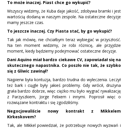
To może inaczej. Piast chce go wykupić?
Wszyscy widzimy, że Kuba daje jakość, zdobywa bramki i jest
wartością dodaną w naszym zespole. Na ostateczne decyzje
mamy jeszcze czas.
To jeszcze inaczej. Czy Piasta stać, by go wykupić?
Tak jak mówię, nie chciałbym teraz wybiegać w przyszłość.
Na ten moment widzimy, że robi różnicę, ale przyjdzie
moment, kiedy będziemy podejmować ostateczne decyzje.
Dani Aquino miał bardzo ciekawe CV, zapowiadał się na
skutecznego napastnika. Co poszło nie tak, że szybko
się z Gliwic zawinął?
Najpierw była kontuzja, bardzo trudna do wyleczenia. Leczył
też bark i ciągle były jakieś problemy. Gdy wrócił, drużyna
grała bardzo dobrze, więc ciężko mu było wygrać rywalizację
z Parzyszkiem, Jorge Felixem i innymi. Poprosił więc o
rozwiązane kontraktu i się zgodziliśmy.
Negocjowaliście nowy kontrakt z Mikkelem
Kirkeskovem?
Tak, ale Mikkel powiedział, że potrzebuje nowych wyzwań i