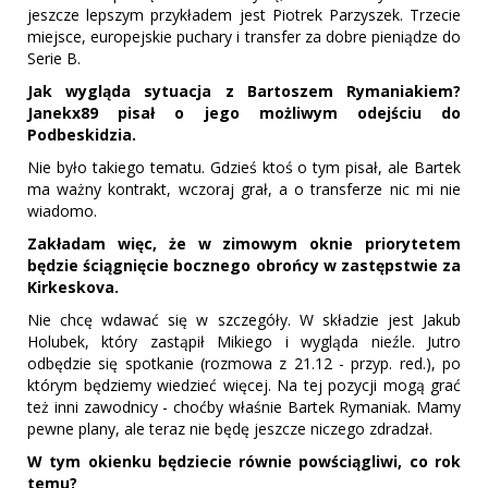
jeszcze lepszym przykładem jest Piotrek Parzyszek. Trzecie
miejsce, europejskie puchary i transfer za dobre pieniądze do
Serie B.
Jak wygląda sytuacja z Bartoszem Rymaniakiem?
Janekx89 pisał o jego możliwym odejściu do
Podbeskidzia.
Nie było takiego tematu. Gdzieś ktoś o tym pisał, ale Bartek
ma ważny kontrakt, wczoraj grał, a o transferze nic mi nie
wiadomo.
Zakładam więc, że w zimowym oknie priorytetem
będzie ściągnięcie bocznego obrońcy w zastępstwie za
Kirkeskova.
Nie chcę wdawać się w szczegóły. W składzie jest Jakub
Holubek, który zastąpił Mikiego i wygląda nieźle. Jutro
odbędzie się spotkanie (rozmowa z 21.12 - przyp. red.), po
którym będziemy wiedzieć więcej. Na tej pozycji mogą grać
też inni zawodnicy - choćby właśnie Bartek Rymaniak. Mamy
pewne plany, ale teraz nie będę jeszcze niczego zdradzał.
W tym okienku będziecie równie powściągliwi, co rok
temu?