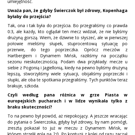
umiejętność.
Uważa pan, że gdyby Świerczok był zdrowy, Kopenhaga
byłaby do przejścia?
Tak, ona i tak była do przejścia. Bo przegraliśmy co prawda
0:3, ale każdy, kto oglądał ten mecz widział, że nie byliśmy
drużyną gorszą. Wiem, że dziwnie to słyszeć, ale w pierwszej
połowie mieliśmy słupek, stuprocentową sytuację po
przerwie, do tego poprzeczka. Oprócz meczów z
Hartbergiem i Dynamem Mińsk, raziliśmy na początku
sezonu nieskutecznością. Podam dwa przykłady: mecze u
siebie z Pogonią i Jagiellonią, kiedy na pewno byliśmy drużyną
lepszą, stworzyliśmy wiele sytuacji, obijaliśmy poprzeczki i
słupki, ale oba te spotkania przegraliśmy. Tych punktów teraz
brakuje, szkoda.
Czyli według pana różnica w grze Piasta w
europejskich pucharach i w lidze wynikała tylko z
braku skuteczności?
To na pewno był powód, aż niepokojący. A jeszcze wracając
do pytania o Świerczoka, gdyby był zdrowy, by nam pomógł,
zresztą pokazał to już w meczu z Dynamem Mińsk, w
którym strzelił gola na 2:0. Po kontuzji z kolei od razu zaczął