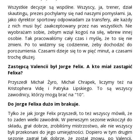
Wszystkie decyzje są wspólne. Wszyscy, ja, trener, dział
skautingu, prezes pochylamy się nad naszymi pomysłami. Ja,
jako dyrektor sportowy odpowiadam za transfery, ale każdy
z nich musi być zaakceptowany przez nas wszystkich. Nie
wyobrażam sobie, żebym wziął kogoś na siłę, wbrew innej
osobie. Tak pracowaliśmy cały czas i myślę, że to się nie
zmieni. Po to widzimy się codziennie, żeby dochodzić do
porozumienia. Czasami dzieje się to w pięć minut, a czasami
trochę dłużej.
Zastępcą Valencii był Jorge Felix. A kto miał zastąpić
Felixa?
Przyszedł Michał Żyro, Michał Chrapek, liczymy też na
Kristophera Vidę i Patryka Lipskiego. To są wszyscy
zawodnicy, którzy mogą brać na "10".
Do Jorge Felixa dużo im brakuje.
Tylko że jak Jorge Felix przyszedł, to też wszyscy mówili, że
to żaden wielki zawodnik. W pierwszym sezonie wskoczył do
składu, grał dobrze, zrobiliśmy mistrzostwo, ale nie wszyscy
byli przekonani do jego umiejętności. Dopiero w tym drugim
sezonie zagrał tak dobrze, że został znowu, po Valencii,