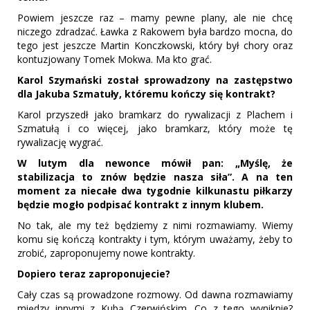
Powiem jeszcze raz – mamy pewne plany, ale nie chcę
niczego zdradzać. Ławka z Rakowem była bardzo mocna, do
tego jest jeszcze Martin Konczkowski, który był chory oraz
kontuzjowany Tomek Mokwa. Ma kto grać.
Karol Szymański został sprowadzony na zastępstwo
dla Jakuba Szmatuły, któremu kończy się kontrakt?
Karol przyszedł jako bramkarz do rywalizacji z Plachem i
Szmatułą i co więcej, jako bramkarz, który może tę
rywalizację wygrać.
W lutym dla newonce mówił pan: „Myślę, że
stabilizacja to znów będzie nasza siła”. A na ten
moment za niecałe dwa tygodnie kilkunastu piłkarzy
będzie mogło podpisać kontrakt z innym klubem.
No tak, ale my też będziemy z nimi rozmawiamy. Wiemy
komu się kończą kontrakty i tym, którym uważamy, żeby to
zrobić, zaproponujemy nowe kontrakty.
Dopiero teraz zaproponujecie?
Cały czas są prowadzone rozmowy. Od dawna rozmawiamy
między innymi z Kubą Czerwińskim. Co z tego wyniknie?