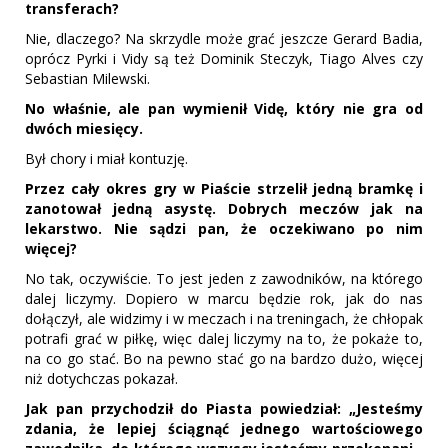
transferach?
Nie, dlaczego? Na skrzydle może grać jeszcze Gerard Badia,
oprócz Pyrki i Vidy są też Dominik Steczyk, Tiago Alves czy
Sebastian Milewski.
No właśnie, ale pan wymienił Vidę, który nie gra od
dwóch miesięcy.
Był chory i miał kontuzję.
Przez cały okres gry w Piaście strzelił jedną bramkę i
zanotował jedną asystę. Dobrych meczów jak na
lekarstwo. Nie sądzi pan, że oczekiwano po nim
więcej?
No tak, oczywiście. To jest jeden z zawodników, na którego
dalej liczymy. Dopiero w marcu będzie rok, jak do nas
dołączył, ale widzimy i w meczach i na treningach, że chłopak
potrafi grać w piłkę, więc dalej liczymy na to, że pokaże to,
na co go stać. Bo na pewno stać go na bardzo dużo, więcej
niż dotychczas pokazał.
Jak pan przychodził do Piasta powiedział: „Jesteśmy
zdania, że lepiej ściągnąć jednego wartościowego