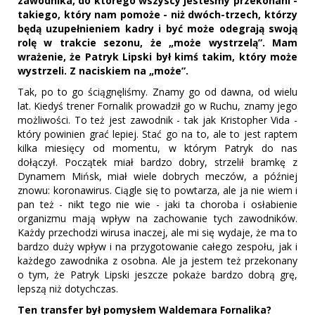
zawodnika, do którego wszyscy jesteśmy przekonani -
takiego, który nam pomoże - niż dwóch-trzech, którzy
będą uzupełnieniem kadry i być może odegrają swoją
rolę w trakcie sezonu, że „może wystrzelą”. Mam
wrażenie, że Patryk Lipski był kimś takim, który może
wystrzeli. Z naciskiem na „może”.
Tak, po to go ściągnęliśmy. Znamy go od dawna, od wielu
lat. Kiedyś trener Fornalik prowadził go w Ruchu, znamy jego
możliwości. To też jest zawodnik - tak jak Kristopher Vida -
który powinien grać lepiej. Stać go na to, ale to jest raptem
kilka miesięcy od momentu, w którym Patryk do nas
dołączył. Początek miał bardzo dobry, strzelił bramkę z
Dynamem Mińsk, miał wiele dobrych meczów, a później
znowu: koronawirus. Ciągle się to powtarza, ale ja nie wiem i
pan też - nikt tego nie wie - jaki ta choroba i osłabienie
organizmu mają wpływ na zachowanie tych zawodników.
Każdy przechodzi wirusa inaczej, ale mi się wydaje, że ma to
bardzo duży wpływ i na przygotowanie całego zespołu, jak i
każdego zawodnika z osobna. Ale ja jestem też przekonany
o tym, że Patryk Lipski jeszcze pokaże bardzo dobrą grę,
lepszą niż dotychczas.
Ten transfer był pomysłem Waldemara Fornalika?