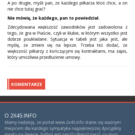
A po drugie, myśli pan, że każdego piłkarza ktoś chce, a on
nie chce tutaj grać?
Nie mówię, że każdego, pan to powiedział.
Zdecydowana większość zawodników jest zadowolona z
tego, że gra w Piaście, czyli w klubie, w którym wszystko jest
dobrze poukładane. Sytuacja w tabeli jest jaka jest, ale
myślę, że zmieni się na lepsze. Trzeba też dodać, że
większość piłkarzy z kończącymi się kontraktami, ma zapis,
który umożliwia przedłużenie umowy.
KOMENTARZE
O 2X45.INFO
Mamy nadzieję, że portal www.2x45.info stanie się ważnym
miejscem dla każdego sympatyka najpiękniejszej dyscypliny
sportu na ?wiecie. Futbol jest nasz? i Wasz? pasj?, co musi