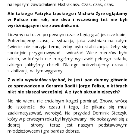
najlepszym zawodnikiem Ekstraklasy. Czas, czas, czas.
Ale takiego Patryka Lipskiego i Michała Żyrę oglądamy
w Polsce nie rok, nie dwa i wcześniej też nie byli
wyróżniającymi się zawodnikami.
Liczymy na to, że po pewnym czasie będą grać jeszcze lepiej.
Potrzebujemy czasu, a sytuacja, jaka zaistniała na całym
świecie nie sprzyja temu, żeby była stabilizacja, żeby się
spokojnie przygotowywać i wdrażać. Wiele meczów było
takich, w których nie mogliśmy wystawić pełnego składu,
takiego jakbyśmy chcieli. Dlatego potrzebujemy czasu i
stabilizacji, na tym wygramy.
Z wielu wywiadów słychać, że jest pan dumny głównie
ze sprowadzenia Gerarda Badii i Jorge Felixa, o których
nikt nie słyszał wcześniej. A z tych aktualniejszych?
No nie wiem, nie chciałbym kogoś pominąć. Znowu wrócę
do istotności do czasu i tego, że piłkarz się musi
zaaklimatyzować, wdrożyć. Na przykład Dominik Steczyk,
który w pierwszym roku był krytykowany i nie pokazywał się z
dobrej strony, teraz jest naszym podstawowym
młodzieżowcem i gra bardzo dobrze.