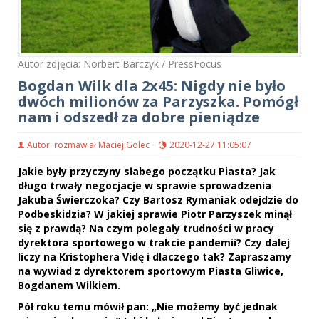
Autor zdjęcia: Norbert Barczyk / PressFocus
Bogdan Wilk dla 2x45: Nigdy nie było
dwóch milionów za Parzyszka. Pomógł
nam i odszedł za dobre pieniądze
Autor: rozmawiał Maciej Golec
2020-12-27 11:05:07
Jakie były przyczyny słabego początku Piasta? Jak
długo trwały negocjacje w sprawie sprowadzenia
Jakuba Świerczoka? Czy Bartosz Rymaniak odejdzie do
Podbeskidzia? W jakiej sprawie Piotr Parzyszek minął
się z prawdą? Na czym polegały trudności w pracy
dyrektora sportowego w trakcie pandemii? Czy dalej
liczy na Kristophera Vidę i dlaczego tak? Zapraszamy
na wywiad z dyrektorem sportowym Piasta Gliwice,
Bogdanem Wilkiem.
Pół roku temu mówił pan: „Nie możemy być jednak