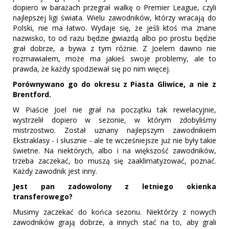
dopiero w barażach przegrał walkę o Premier League, czyli
najlepszej ligi świata. Wielu zawodników, którzy wracają do
Polski, nie ma łatwo. Wydaje się, że jeśli ktoś ma znane
nazwisko, to od razu będzie gwiazdą albo po prostu będzie
grał dobrze, a bywa z tym różnie. Z Joelem dawno nie
rozmawiałem, może ma jakieś swoje problemy, ale to
prawda, że każdy spodziewał się po nim więcej.
Porównywano go do okresu z Piasta Gliwice, a nie z
Brentford.
W Piaście Joel nie grał na początku tak rewelacyjnie,
wystrzelił dopiero w sezonie, w którym zdobyliśmy
mistrzostwo. Został uznany najlepszym zawodnikiem
Ekstraklasy - i słusznie - ale te wcześniejsze już nie były takie
świetne. Na niektórych, albo i na większość zawodników,
trzeba zaczekać, bo muszą się zaaklimatyzować, poznać.
Każdy zawodnik jest inny.
Jest pan zadowolony z letniego okienka
transferowego?
Musimy zaczekać do końca sezonu. Niektórzy z nowych
zawodników grają dobrze, a innych stać na to, aby grali