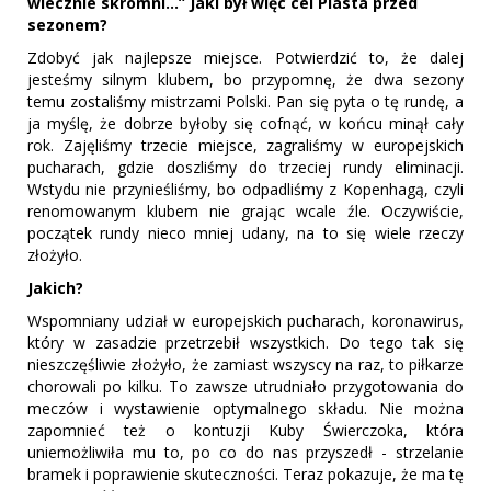
wiecznie skromni...” Jaki był więc cel Piasta przed
sezonem?
Zdobyć jak najlepsze miejsce. Potwierdzić to, że dalej
jesteśmy silnym klubem, bo przypomnę, że dwa sezony
temu zostaliśmy mistrzami Polski. Pan się pyta o tę rundę, a
ja myślę, że dobrze byłoby się cofnąć, w końcu minął cały
rok. Zajęliśmy trzecie miejsce, zagraliśmy w europejskich
pucharach, gdzie doszliśmy do trzeciej rundy eliminacji.
Wstydu nie przynieśliśmy, bo odpadliśmy z Kopenhagą, czyli
renomowanym klubem nie grając wcale źle. Oczywiście,
początek rundy nieco mniej udany, na to się wiele rzeczy
złożyło.
Jakich?
Wspomniany udział w europejskich pucharach, koronawirus,
który w zasadzie przetrzebił wszystkich. Do tego tak się
nieszczęśliwie złożyło, że zamiast wszyscy na raz, to piłkarze
chorowali po kilku. To zawsze utrudniało przygotowania do
meczów i wystawienie optymalnego składu. Nie można
zapomnieć też o kontuzji Kuby Świerczoka, która
uniemożliwiła mu to, po co do nas przyszedł - strzelanie
bramek i poprawienie skuteczności. Teraz pokazuje, że ma tę