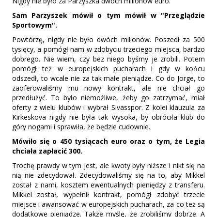
Nigdy nie było za Parzyszka dwóch milionów euro.
Sam Parzyszek mówił o tym mówił w "Przeglądzie
Sportowym".
Powtórzę, nigdy nie było dwóch milionów. Poszedł za 500
tysięcy, a pomógł nam w zdobyciu trzeciego miejsca, bardzo
dobrego. Nie wiem, czy bez niego byśmy je zrobili. Potem
pomógł też w europejskich pucharach i gdy w końcu
odszedł, to wcale nie za tak małe pieniądze. Co do Jorge, to
zaoferowaliśmy mu nowy kontrakt, ale nie chciał go
przedłużyć. To było niemożliwe, żeby go zatrzymać, miał
oferty z wielu klubów i wybrał Sivasspor. Z kolei klauzula za
Kirkeskova nigdy nie była tak wysoka, by obróciła klub do
góry nogami i sprawiła, że będzie cudownie.
Mówiło się o 450 tysiącach euro oraz o tym, że Legia
chciała zapłacić 300.
Trochę prawdy w tym jest, ale kwoty były niższe i nikt się na
nią nie zdecydował. Zdecydowaliśmy się na to, aby Mikkel
został z nami, kosztem ewentualnych pieniędzy z transferu.
Mikkel został, wypełnił kontrakt, pomógł zdobyć trzecie
miejsce i awansować w europejskich pucharach, za co też są
dodatkowe pieniądze. Także myślę, że zrobiliśmy dobrze. A