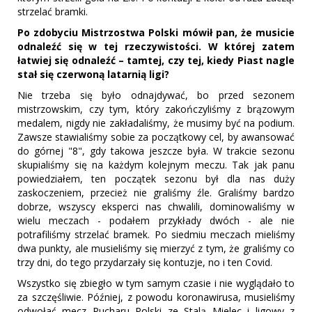
strzelać bramki.
Po zdobyciu Mistrzostwa Polski mówił pan, że musicie
odnaleźć się w tej rzeczywistości. W której zatem
łatwiej się odnaleźć – tamtej, czy tej, kiedy Piast nagle
stał się czerwoną latarnią ligi?
Nie trzeba się było odnajdywać, bo przed sezonem
mistrzowskim, czy tym, który zakończyliśmy z brązowym
medalem, nigdy nie zakładaliśmy, że musimy być na podium.
Zawsze stawialiśmy sobie za początkowy cel, by awansować
do górnej "8", gdy takowa jeszcze była. W trakcie sezonu
skupialiśmy się na każdym kolejnym meczu. Tak jak panu
powiedziałem, ten początek sezonu był dla nas duży
zaskoczeniem, przecież nie graliśmy źle. Graliśmy bardzo
dobrze, wszyscy eksperci nas chwalili, dominowaliśmy w
wielu meczach - podałem przykłady dwóch - ale nie
potrafiliśmy strzelać bramek. Po siedmiu meczach mieliśmy
dwa punkty, ale musieliśmy się mierzyć z tym, że graliśmy co
trzy dni, do tego przydarzały się kontuzje, no i ten Covid.
Wszystko się zbiegło w tym samym czasie i nie wyglądało to
za szczęśliwie. Później, z powodu koronawirusa, musieliśmy
odwołać mecz Pucharu Polski ze Stalą Mielec i ligowy z