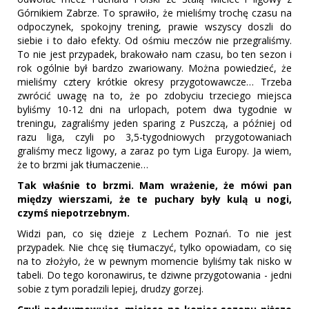
Górnikiem Zabrze. To sprawiło, że mieliśmy trochę czasu na
odpoczynek, spokojny trening, prawie wszyscy doszli do
siebie i to dało efekty. Od ośmiu meczów nie przegraliśmy.
To nie jest przypadek, brakowało nam czasu, bo ten sezon i
rok ogólnie był bardzo zwariowany. Można powiedzieć, że
mieliśmy cztery krótkie okresy przygotowawcze… Trzeba
zwrócić uwagę na to, że po zdobyciu trzeciego miejsca
byliśmy 10-12 dni na urlopach, potem dwa tygodnie w
treningu, zagraliśmy jeden sparing z Puszczą, a później od
razu liga, czyli po 3,5-tygodniowych przygotowaniach
graliśmy mecz ligowy, a zaraz po tym Liga Europy. Ja wiem,
że to brzmi jak tłumaczenie…
Tak właśnie to brzmi. Mam wrażenie, że mówi pan
między wierszami, że te puchary były kulą u nogi,
czymś niepotrzebnym.
Widzi pan, co się dzieje z Lechem Poznań. To nie jest
przypadek. Nie chcę się tłumaczyć, tylko opowiadam, co się
na to złożyło, że w pewnym momencie byliśmy tak nisko w
tabeli. Do tego koronawirus, te dziwne przygotowania - jedni
sobie z tym poradzili lepiej, drudzy gorzej.