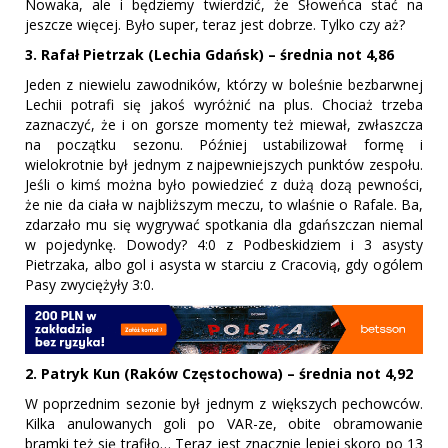
Nowaka, ale i będziemy twierdzić, że Słoweńca stać na
jeszcze więcej. Było super, teraz jest dobrze. Tylko czy aż?
3. Rafał Pietrzak (Lechia Gdańsk) – średnia not 4,86
Jeden z niewielu zawodników, którzy w boleśnie bezbarwnej
Lechii potrafi się jakoś wyróżnić na plus. Chociaż trzeba
zaznaczyć, że i on gorsze momenty też miewał, zwłaszcza
na początku sezonu. Później ustabilizował formę i
wielokrotnie był jednym z najpewniejszych punktów zespołu.
Jeśli o kimś można było powiedzieć z dużą dozą pewności,
że nie da ciała w najbliższym meczu, to wlaśnie o Rafale. Ba,
zdarzało mu się wygrywać spotkania dla gdańszczan niemal
w pojedynkę. Dowody? 4:0 z Podbeskidziem i 3 asysty
Pietrzaka, albo gol i asysta w starciu z Cracovią, gdy ogólem
Pasy zwyciężyły 3:0.
2. Patryk Kun (Raków Częstochowa) – średnia not 4,92
W poprzednim sezonie był jednym z większych pechowców.
Kilka anulowanych goli po VAR-ze, obite obramowanie
bramki też się trafiło… Teraz jest znacznie lepiej skoro po 13