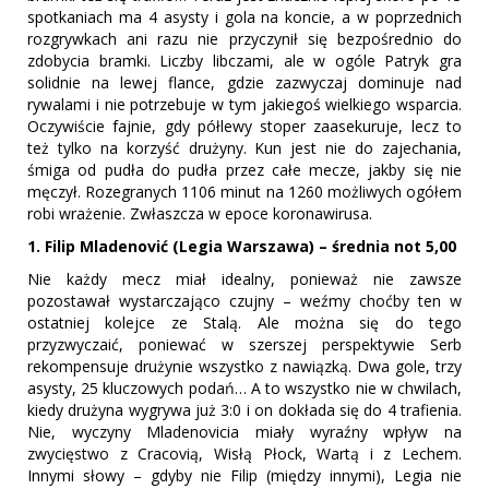
spotkaniach ma 4 asysty i gola na koncie, a w poprzednich
rozgrywkach ani razu nie przyczynił się bezpośrednio do
zdobycia bramki. Liczby libczami, ale w ogóle Patryk gra
solidnie na lewej flance, gdzie zazwyczaj dominuje nad
rywalami i nie potrzebuje w tym jakiegoś wielkiego wsparcia.
Oczywiście fajnie, gdy półlewy stoper zaasekuruje, lecz to
też tylko na korzyść drużyny. Kun jest nie do zajechania,
śmiga od pudła do pudła przez całe mecze, jakby się nie
męczył. Rozegranych 1106 minut na 1260 możliwych ogółem
robi wrażenie. Zwłaszcza w epoce koronawirusa.
1. Filip Mladenović (Legia Warszawa) – średnia not 5,00
Nie każdy mecz miał idealny, ponieważ nie zawsze
pozostawał wystarczająco czujny – weźmy choćby ten w
ostatniej kolejce ze Stalą. Ale można się do tego
przyzwyczaić, poniewać w szerszej perspektywie Serb
rekompensuje drużynie wszystko z nawiązką. Dwa gole, trzy
asysty, 25 kluczowych podań… A to wszystko nie w chwilach,
kiedy drużyna wygrywa już 3:0 i on dokłada się do 4 trafienia.
Nie, wyczyny Mladenovicia miały wyraźny wpływ na
zwycięstwo z Cracovią, Wisłą Płock, Wartą i z Lechem.
Innymi słowy – gdyby nie Filip (między innymi), Legia nie