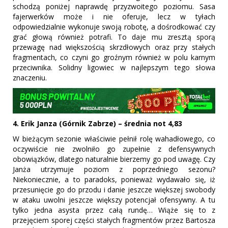
schodzą poniżej naprawdę przyzwoitego poziomu. Sasa
fajerwerków może i nie oferuje, lecz w tyłach
odpowiedzialnie wykonuje swoją robotę, a dośrodkować czy
grać głową również potrafi. To daje mu zresztą sporą
przewagę nad większością skrzdłowych oraz przy stałych
fragmentach, co czyni go groźnym również w polu karnym
przeciwnika. Solidny ligowiec w najlepszym tego słowa
znaczeniu.
4. Erik Janza (Górnik Zabrze) – średnia not 4,83
W bieżącym sezonie właściwie pełnił rolę wahadłowego, co
oczywiście nie zwolniło go zupełnie z defensywnych
obowiązków, dlatego naturalnie bierzemy go pod uwagę. Czy
Janża utrzymuje poziom z poprzedniego sezonu?
Niekoniecznie, a to paradoks, ponieważ wydawało się, iż
przesunięcie go do przodu i danie jeszcze większej swobody
w ataku uwolni jeszcze większy potencjał ofensywny. A tu
tylko jedna asysta przez całą rundę… Wiąże się to z
przejęciem sporej części stałych fragmentów przez Bartosza