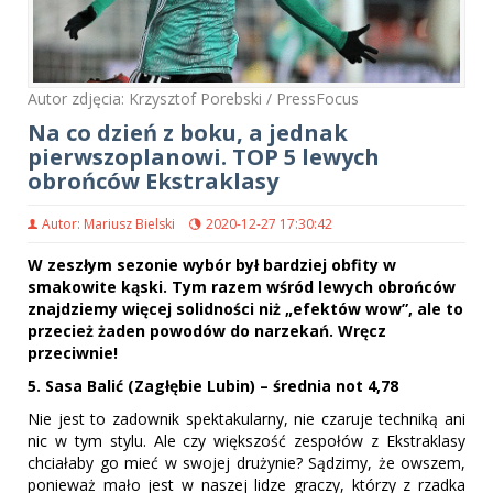
Autor zdjęcia: Krzysztof Porebski / PressFocus
Na co dzień z boku, a jednak
pierwszoplanowi. TOP 5 lewych
obrońców Ekstraklasy
Autor: Mariusz Bielski
2020-12-27 17:30:42
W zeszłym sezonie wybór był bardziej obfity w
smakowite kąski. Tym razem wśród lewych obrońców
znajdziemy więcej solidności niż „efektów wow”, ale to
przecież żaden powodów do narzekań. Wręcz
przeciwnie!
5. Sasa Balić (Zagłębie Lubin) – średnia not 4,78
Nie jest to zadownik spektakularny, nie czaruje techniką ani
nic w tym stylu. Ale czy większość zespołów z Ekstraklasy
chciałaby go mieć w swojej drużynie? Sądzimy, że owszem,
ponieważ mało jest w naszej lidze graczy, którzy z rzadka