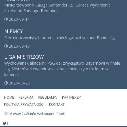
Mini-przewodnik LaLiga Santander (2): Gorące wydarzenia
daleko od Santiago Bernabeu
2020-09-11
NIEMCY
Pięć nieoczywistych potencjalnych gwiazd sezonu Bundesligi
2020-09-18
LIGA MISTRZÓW
Wychowanek akademii PSG dał zwycięstwo Bayernowi w finale
Ligi Mistrzów. Lewandowski z najcenniejszym trofeum w
karierze!
2020-08-23
HOME
REKLAMA
REGULAMIN
PARTNERZY
POLITYKA PRYWATNOŚCI
KONTAKT
2018 www.2x45.info Wykonanie: E-soft