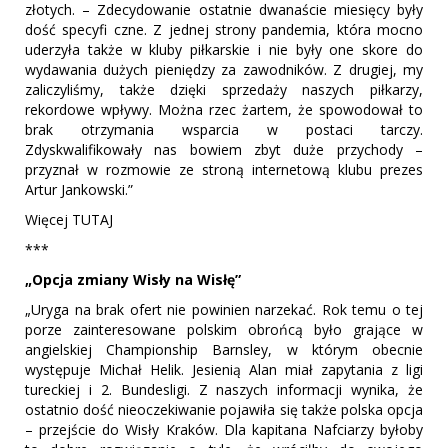
złotych. – Zdecydowanie ostatnie dwanaście miesięcy były
dość specyfi czne. Z jednej strony pandemia, która mocno
uderzyła także w kluby piłkarskie i nie były one skore do
wydawania dużych pieniędzy za zawodników. Z drugiej, my
zaliczyliśmy, także dzięki sprzedaży naszych piłkarzy,
rekordowe wpływy. Można rzec żartem, że spowodował to
brak otrzymania wsparcia w postaci tarczy.
Zdyskwalifikowały nas bowiem zbyt duże przychody –
przyznał w rozmowie ze stroną internetową klubu prezes
Artur Jankowski.”
Więcej TUTAJ
***
„Opcja zmiany Wisły na Wisłę”
„Uryga na brak ofert nie powinien narzekać. Rok temu o tej
porze zainteresowane polskim obrońcą było grające w
angielskiej Championship Barnsley, w którym obecnie
występuje Michał Helik. Jesienią Alan miał zapytania z ligi
tureckiej i 2. Bundesligi. Z naszych informacji wynika, że
ostatnio dość nieoczekiwanie pojawiła się także polska opcja
– przejście do Wisły Kraków. Dla kapitana Nafciarzy byłoby