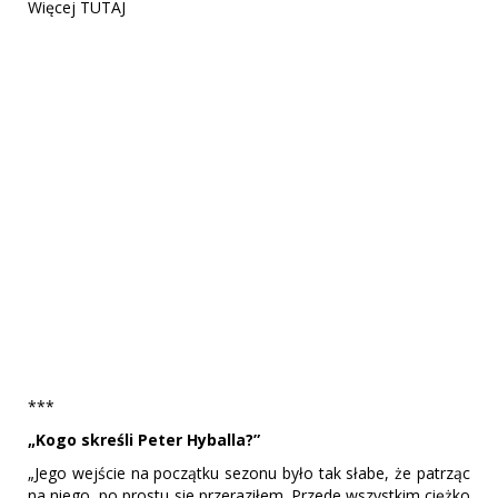
Więcej TUTAJ
***
„Kogo skreśli Peter Hyballa?”
„Jego wejście na początku sezonu było tak słabe, że patrząc
na niego, po prostu sie przeraziłem. Przede wszystkim ciężko