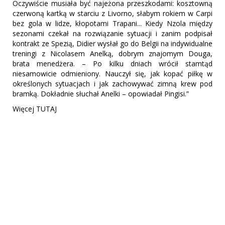
Oczywiście musiała być najeżona przeszkodami: kosztowną
czerwoną kartką w starciu z Livorno, słabym rokiem w Carpi
bez gola w lidze, kłopotami Trapani... Kiedy Nzola między
sezonami czekał na rozwiązanie sytuacji i zanim podpisał
kontrakt ze Spezią, Didier wysłał go do Belgii na indywidualne
treningi z Nicolasem Anelką, dobrym znajomym Douga,
brata menedżera. – Po kilku dniach wrócił stamtąd
niesamowicie odmieniony. Nauczył się, jak kopać piłkę w
określonych sytuacjach i jak zachowywać zimną krew pod
bramką. Dokładnie słuchał Anelki – opowiadał Pingisi.”
Więcej TUTAJ