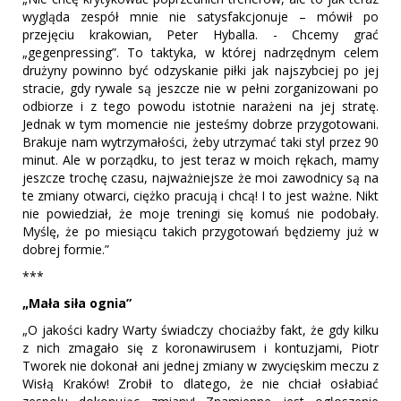
wygląda zespół mnie nie satysfakcjonuje – mówił po
przejęciu krakowian, Peter Hyballa. - Chcemy grać
„gegenpressing”. To taktyka, w której nadrzędnym celem
drużyny powinno być odzyskanie piłki jak najszybciej po jej
stracie, gdy rywale są jeszcze nie w pełni zorganizowani po
odbiorze i z tego powodu istotnie narażeni na jej stratę.
Jednak w tym momencie nie jesteśmy dobrze przygotowani.
Brakuje nam wytrzymałości, żeby utrzymać taki styl przez 90
minut. Ale w porządku, to jest teraz w moich rękach, mamy
jeszcze trochę czasu, najważniejsze że moi zawodnicy są na
te zmiany otwarci, ciężko pracują i chcą! I to jest ważne. Nikt
nie powiedział, że moje treningi się komuś nie podobały.
Myślę, że po miesiącu takich przygotowań będziemy już w
dobrej formie.”
***
„Mała siła ognia”
„O jakości kadry Warty świadczy chociażby fakt, że gdy kilku
z nich zmagało się z koronawirusem i kontuzjami, Piotr
Tworek nie dokonał ani jednej zmiany w zwycięskim meczu z
Wisłą Kraków! Zrobił to dlatego, że nie chciał osłabiać