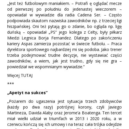
„Jest też futbolowym maniakiem. – Potrafi ę oglądać mecze
od pierwszej po południu do jedenastej wieczorem –
opowiadał w wywiadzie dla radia Cadena Ser. – Często
podpowiada skautom nazwiska zawodników np. z trzeciej ligi
hiszpańskiej. Oni też pytają go o zdanie, bo ogląda np. ligę
duńską – opowiadał „PS” jego kolega z Celty, były piłkarz
Miedzi Legnica Borja Fernandez. Dlatego po zakończeniu
kariery Aspas zamierza pozostać w świecie futbolu. – Praca
dyrektora sportowego najbardziej mi się podoba. Jako trener
trzeba podejmować trudne decyzje, nie wystawiać części
zawodników, a wiem, jak jest trudno, gdy się nie gra –
powiedział we wspomnianym wywiadzie.”
Więcej TUTAJ
***
„Apetyt na sukces”
„Pożarem do ugaszenia jest sytuacja trzech zdobywców
(każdy po dwa razy) potrójnej korony, czyli Javiego
Martineza, Davida Alaby oraz Jerome’a Boatenga. Ten tercet
miał wielki udział w triumfach w 2013 i 2020 roku, a w
czerwcu kończą się ich umowy i na teraz cała trójka odejdzie