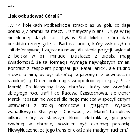
***
„Jak odbudować Górali?”
„W 14 kolejkach Podbeskidzie straciło aż 38 goli, co daje
ponad 2,7 bramki na mecz. Dramatyczny bilans. Druga w tej
niechlubnej klasyfi kacji byłaby Stal Mielec, która dała
beskidziu cztery gole, a Bartosz Jaroch, który wskoczył do
linii defensywnej i zagrał na nowej dla siebie pozycji, wyleciał
z boiska w 61. minucie. Działacze z Bielska mają
świadomość, że ta formacja wymaga największych zmian.
Kontrakt z zespołem podpisał już Rafał Janicki, ale trudno
mówić o nim, by był obrońcą kojarzonym z pewnością i
stabilnością. Do zespołu najprawdopodobniej dołączy Petar
Mamić. To klasyczny lewy obrońca, który we wrześniu
ubiegłego roku trafi ł do Rakowa Częstochowa, ale trener
Marek Papszun nie widział dla niego miejsca w specyfi cznym
ustawieniu z trójką obrońców i grającymi wysoko
wahadłowymi. Słyszymy z Chorwacji, że Mamić to solidny
piłkarz, który w słabszym klubie ekstraklasy, grającym
czwórką w obronie, powinien być czołową postacią.
Niewykluczone, że jego transfer okaże się mądrym ruchem.”