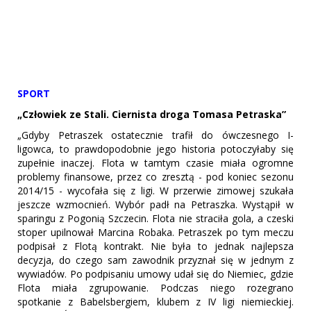
SPORT
„Człowiek ze Stali. Ciernista droga Tomasa Petraska”
„Gdyby Petraszek ostatecznie trafił do ówczesnego I-
ligowca, to prawdopodobnie jego historia potoczyłaby się
zupełnie inaczej. Flota w tamtym czasie miała ogromne
problemy finansowe, przez co zresztą - pod koniec sezonu
2014/15 - wycofała się z ligi. W przerwie zimowej szukała
jeszcze wzmocnień. Wybór padł na Petraszka. Wystąpił w
sparingu z Pogonią Szczecin. Flota nie straciła gola, a czeski
stoper upilnował Marcina Robaka. Petraszek po tym meczu
podpisał z Flotą kontrakt. Nie była to jednak najlepsza
decyzja, do czego sam zawodnik przyznał się w jednym z
wywiadów. Po podpisaniu umowy udał się do Niemiec, gdzie
Flota miała zgrupowanie. Podczas niego rozegrano
spotkanie z Babelsbergiem, klubem z IV ligi niemieckiej.