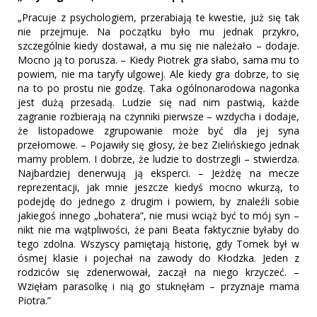
„Pracuje z psychologiem, przerabiają te kwestie, już się tak
nie przejmuje. Na początku było mu jednak przykro,
szczególnie kiedy dostawał, a mu się nie należało – dodaje.
Mocno ją to porusza. – Kiedy Piotrek gra słabo, sama mu to
powiem, nie ma taryfy ulgowej. Ale kiedy gra dobrze, to się
na to po prostu nie godzę. Taka ogólnonarodowa nagonka
jest dużą przesadą. Ludzie się nad nim pastwią, każde
zagranie rozbierają na czynniki pierwsze – wzdycha i dodaje,
że listopadowe zgrupowanie może być dla jej syna
przełomowe. – Pojawiły się głosy, że bez Zielińskiego jednak
mamy problem. I dobrze, że ludzie to dostrzegli – stwierdza.
Najbardziej denerwują ją eksperci. – Jeżdżę na mecze
reprezentacji, jak mnie jeszcze kiedyś mocno wkurzą, to
podejdę do jednego z drugim i powiem, by znaleźli sobie
jakiegoś innego „bohatera”, nie musi wciąż być to mój syn –
nikt nie ma wątpliwości, że pani Beata faktycznie byłaby do
tego zdolna. Wszyscy pamiętają historię, gdy Tomek był w
ósmej klasie i pojechał na zawody do Kłodzka. Jeden z
rodziców się zdenerwował, zaczął na niego krzyczeć. –
Wzięłam parasolkę i nią go stuknęłam – przyznaje mama
Piotra.”