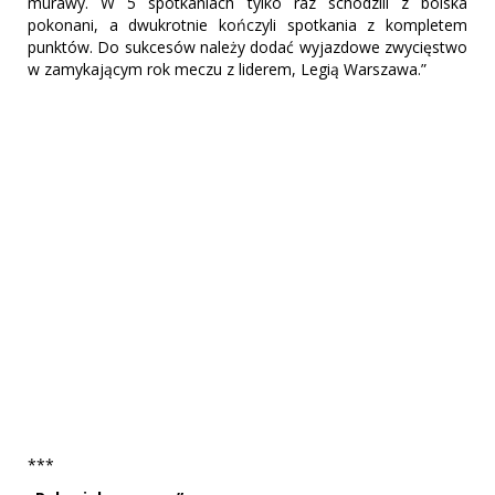
murawy. W 5 spotkaniach tylko raz schodzili z boiska
pokonani, a dwukrotnie kończyli spotkania z kompletem
punktów. Do sukcesów należy dodać wyjazdowe zwycięstwo
w zamykającym rok meczu z liderem, Legią Warszawa.”
***