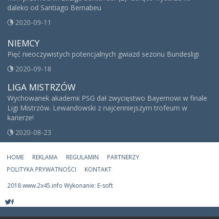
daleko od Santiago Bernabeu
2020-09-11
NIEMCY
Pięć nieoczywistych potencjalnych gwiazd sezonu Bundesligi
2020-09-18
LIGA MISTRZÓW
Wychowanek akademii PSG dał zwycięstwo Bayernowi w finale
Ligi Mistrzów. Lewandowski z najcenniejszym trofeum w
karierze!
2020-08-23
HOME
REKLAMA
REGULAMIN
PARTNERZY
POLITYKA PRYWATNOŚCI
KONTAKT
2018 www.2x45.info Wykonanie: E-soft