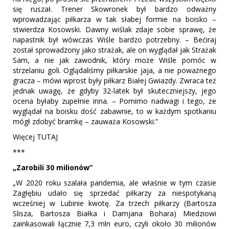
się ruszał. Trener Skowronek był bardzo odważny
wprowadzając piłkarza w tak słabej formie na boisko –
stwierdza Kosowski. Dawny wiślak zdaje sobie sprawę, że
napastnik był wówczas Wiśle bardzo potrzebny. – Bećiraj
został sprowadzony jako strażak, ale on wyglądał jak Strażak
Sam, a nie jak zawodnik, który może Wiśle pomóc w
strzelaniu goli. Oglądaliśmy piłkarskie jaja, a nie poważnego
gracza – mówi wprost były piłkarz Białej Gwiazdy. Zwraca też
jednak uwagę, że gdyby 32-latek był skuteczniejszy, jego
ocena byłaby zupełnie inna. – Pomimo nadwagi i tego, że
wyglądał na boisku dość zabawnie, to w każdym spotkaniu
mógł zdobyć bramkę – zauważa Kosowski.”
Więcej TUTAJ
***
„Zarobili 30 milionów”
„W 2020 roku szalała pandemia, ale właśnie w tym czasie
Zagłębiu udało się sprzedać piłkarzy za niespotykaną
wcześniej w Lubinie kwotę. Za trzech piłkarzy (Bartosza
Slisza, Bartosza Białka i Damjana Bohara) Miedziowi
zainkasowali łącznie 7,3 mln euro, czyli około 30 milionów