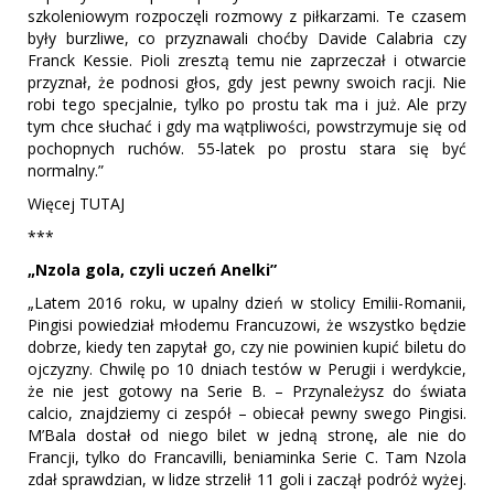
szkoleniowym rozpoczęli rozmowy z piłkarzami. Te czasem
były burzliwe, co przyznawali choćby Davide Calabria czy
Franck Kessie. Pioli zresztą temu nie zaprzeczał i otwarcie
przyznał, że podnosi głos, gdy jest pewny swoich racji. Nie
robi tego specjalnie, tylko po prostu tak ma i już. Ale przy
tym chce słuchać i gdy ma wątpliwości, powstrzymuje się od
pochopnych ruchów. 55-latek po prostu stara się być
normalny.”
Więcej TUTAJ
***
„Nzola gola, czyli uczeń Anelki”
„Latem 2016 roku, w upalny dzień w stolicy Emilii-Romanii,
Pingisi powiedział młodemu Francuzowi, że wszystko będzie
dobrze, kiedy ten zapytał go, czy nie powinien kupić biletu do
ojczyzny. Chwilę po 10 dniach testów w Perugii i werdykcie,
że nie jest gotowy na Serie B. – Przynależysz do świata
calcio, znajdziemy ci zespół – obiecał pewny swego Pingisi.
M’Bala dostał od niego bilet w jedną stronę, ale nie do
Francji, tylko do Francavilli, beniaminka Serie C. Tam Nzola
zdał sprawdzian, w lidze strzelił 11 goli i zaczął podróż wyżej.