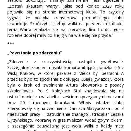
zespołu dokonując zmiany! Znamienne jest ogłoszenie
„Zostań skautem Warty”, jakie pod koniec 2020 roku
pojawiło się na stronie internetowej klubu. To czytelny
sygnał, że polityka transferowa poznańskiego klubu
szwankuje. Skończył się etap walki na peryferiach futbolu,
teraz Warta znalazła się na pierwszej linii frontu, gdzie
robienie dobrej miny do złej gry na wiele się nie przyda.”
***
„Powstanie po zderzeniu”
„Zderzenie z rzeczywistością nastąpiło gwałtownie.
Szczególnie zaboleć musiała kompromitująca porażka 0:6 z
Wisłą Kraków, w której piłkarze z Mielca byli bezradni. A
przecież było to spotkanie z dołującą „Białą gwiazdą”, która
była o krok od zwolnienia Artura Skowronka z posady
szkoleniowca. Po 9 kolejkach Stal znajdowała się na
ostatnim miejscu w tabeli z sześcioma przegranymi meczami
oraz 20 straconymi bramkami. Wtedy władze klubu
zdecydowały się na zwolnienie Dariusza Skrzypczaka - po 3
miesiącach pracy - i zatrudnienie znanego „strażaka” Leszka
Ojrzyńskiego. Poprawę w grze mielczan widać gołym okiem,
a szczególnie zauważalna jest wola walki o każdy metr