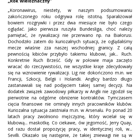
„Rok wieloznaczny”
„Koronawirus, niestety, w naszym podsumowaniu
zakończonego roku odgrywa rolę istotną. Sparaliżował
bowiem rozgrywki i przez dwa miesiące nie było czego
oglądać. Jako pierwsza ruszyła Bundesliga, choć należy
pamiętać, że rywalizacji nie przerwano np. na Białorusi.
Dochodziło zatem do kuriozalnych sytuacji, że oglądaliśmy
mecze właśnie zza naszej wschodniej granicy. Z całą
pewnością kibiców przybyło takiemu klubowi, jak... Ruch.
Konkretnie Ruch Brześć. Gdy w połowie maja zaczęto
wracać do rzeczywistości, nie wszystkie kraje zdecydowały
się na wznowienie rywalizacji. Lig nie dokończono m.in. we
Francji, Szkocji, Belgii i Holandii. Anglicy bardzo długo
zastanawiali się nad podjęciem takiej samej decyzji. Na
dodatek związek zawodowy piłkarzy w Anglii nie zgodził się
pierwotnie na odgórne obniżenie kontraktów. Tymczasem
cięcia finansowe nie ominęły innych pracowników klubów.
Kuriozalna sytuacja zaistniała m.in. w Arsenalu. Po ponad 20
latach pracy zwolniono mężczyznę, który wcielał się w
klubową... maskotkę. Co ciekawe, ów jegomość, Jerry Quay,
od razu dostał propozycję pracy, w identycznej roli, w...
Sevilli. Okazało się następnie, że takiej zniewagi nie są w