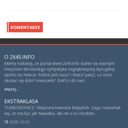
KOMENTARZE
O 2X45.INFO
Mamy nadzieję, że portal www.2x45.info stanie się ważnym
miejscem dla każdego sympatyka najpiękniejszej dyscypliny
sportu na ?wiecie. Futbol jest nasz? i Wasz? pasj?, co musi
okazać się dobr? mieszank?. Doł?cz do nas!
więcej...
EKSTRAKLASA
TURBOKOPACZ: Oblężona twierdza Białystok. Zając nasłuchał
się, że ma być jak Nawałka, ale nie o to chodziło
2020-10-01