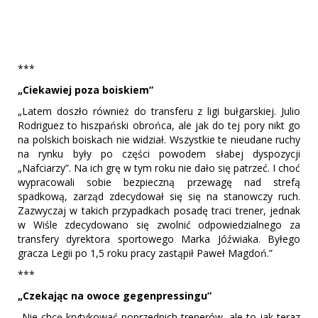
***
„Ciekawiej poza boiskiem”
„Latem doszło również do transferu z ligi bułgarskiej. Julio
Rodriguez to hiszpański obrońca, ale jak do tej pory nikt go
na polskich boiskach nie widział. Wszystkie te nieudane ruchy
na rynku były po części powodem słabej dyspozycji
„Nafciarzy”. Na ich grę w tym roku nie dało się patrzeć. I choć
wypracowali sobie bezpieczną przewagę nad strefą
spadkową, zarząd zdecydował się się na stanowczy ruch.
Zazwyczaj w takich przypadkach posadę traci trener, jednak
w Wiśle zdecydowano się zwolnić odpowiedzialnego za
transfery dyrektora sportowego Marka Jóźwiaka. Byłego
gracza Legii po 1,5 roku pracy zastąpił Paweł Magdoń.”
***
„Czekając na owoce gegenpressingu”
„Nie chcę krytykować poprzednich trenerów, ale to jak teraz