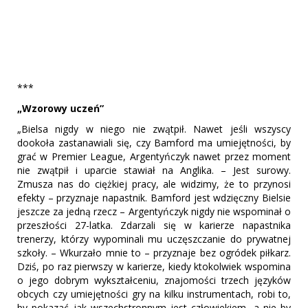
***
„Wzorowy uczeń”
„Bielsa nigdy w niego nie zwątpił. Nawet jeśli wszyscy
dookoła zastanawiali się, czy Bamford ma umiejętności, by
grać w Premier League, Argentyńczyk nawet przez moment
nie zwątpił i uparcie stawiał na Anglika. – Jest surowy.
Zmusza nas do ciężkiej pracy, ale widzimy, że to przynosi
efekty – przyznaje napastnik. Bamford jest wdzięczny Bielsie
jeszcze za jedną rzecz – Argentyńczyk nigdy nie wspominał o
przeszłości 27-latka. Zdarzali się w karierze napastnika
trenerzy, którzy wypominali mu uczęszczanie do prywatnej
szkoły. – Wkurzało mnie to – przyznaje bez ogródek piłkarz.
Dziś, po raz pierwszy w karierze, kiedy ktokolwiek wspomina
o jego dobrym wykształceniu, znajomości trzech języków
obcych czy umiejętności gry na kilku instrumentach, robi to,
by pokazać jak wszechstronnym jest człowiekiem, a nie by