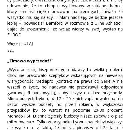
udowodnić, że to chłopak wychowany w szklanej bańce,
który zamiast ciężko pracować na treningach, uważa że
wszystko mu się należy. – Mam nadzieję, że będzie jeszcze
lepiej – powiedział Bamford w rozmowie z „The Athletic”,
dając do zrozumienia, że wciąż wierzy w swój występ na
EURO.”
Więcej TUTAJ
***
„Zimowa wyprzedaż?”
„Wycofanie się hiszpańskiego nadawcy to wielki problem.
Choć nie brakowało sceptyków wskazujących na niewielką
wiarygodność Mediapro (kontrakt na prawa do Serie A nie
wszedł w życie, bo nadawca nie przedstawił odpowiedni
gwarancji fi nansowych), kluby liczyły na duże przychody.
Mimo pustych trybun, aż 17 z 20 z nich zaplanowało na ten
sezon wyższe budżety niż przed rokiem, w większości
przypadków był to wzrost na poziomie 20-30 procent.
Monaco i St. Etienne zgłosiły budżety niższe zaledwie o pięć
milionów euro. Tylko w przypadku Lyonu spadek był większy,
ale wynika to z faktu, że po raz pierwszy od 24 lat nie