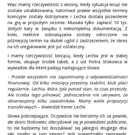
Więc mamy rzeczywistość z wiosny, kiedy sytuacja wciąż nie
została ustabilizowana, natomiast prawie wszystkie terminy
licencyjne zostały dotrzymane i Lechia dostała pozwolenie
na grę w przyszłym sezonie. Musiała tylko zapłacić 10 tys.
złotych kary w związku z niekompletną dokumentacją. Z
kolei, niektóre zobowiązania zostały odroczone na
późniejszy termin na skutek ugód z zastrzeżeniem, że okres
na ich uregulowanie jest już ostateczny.
I mamy rzeczywistość bieżącą, kiedy Lechia jest w słabej
formie, okupuje środek tabeli, a z ust Piotra Stokowca w
wywiadzie dla Interii padają następujące słowa:
-
Przede wszystkim nie zapominamy o odpowiedzialności
finansowej. Od kilku miesięcy jesteśmy stabilni, klub płaci
regularnie. Lechia, która żyła ponad stan, to czas przeszły.
Ale trzeba tego pilnować. Jednocześnie nie ukrywam, że
obserwujemy kilku zawodników. Mamy wiele propozycji
transferowych
– stwierdził trener Lechii.
Słowa pokrzepiające. Oczywiście nie bierzemy ich za pewnik,
ale skoro Stokowiec zdecydował się je powiedzieć publicznie,
to nie będziemy też doszukiwać się jakiegoś drugiego dna.
Jaki miałby w tym interes? Jeśli powiedziałby nieprawdę,