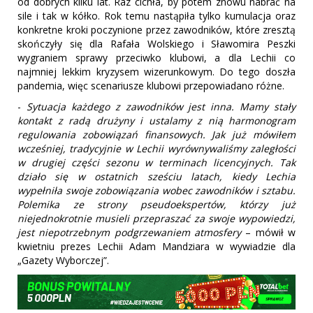
od dobrych kilku lat. Raz cichła, by potem znowu nabrać na
sile i tak w kółko. Rok temu nastąpiła tylko kumulacja oraz
konkretne kroki poczynione przez zawodników, które zresztą
skończyły się dla Rafała Wolskiego i Sławomira Peszki
wygraniem sprawy przeciwko klubowi, a dla Lechii co
najmniej lekkim kryzysem wizerunkowym. Do tego doszła
pandemia, więc scenariusze klubowi przepowiadano różne.
-
Sytuacja każdego z zawodników jest inna. Mamy stały
kontakt z radą drużyny i ustalamy z nią harmonogram
regulowania zobowiązań finansowych. Jak już mówiłem
wcześniej, tradycyjnie w Lechii wyrównywaliśmy zaległości
w drugiej części sezonu w terminach licencyjnych. Tak
działo się w ostatnich sześciu latach, kiedy Lechia
wypełniła swoje zobowiązania wobec zawodników i sztabu.
Polemika ze strony pseudoekspertów, którzy już
niejednokrotnie musieli przepraszać za swoje wypowiedzi,
jest niepotrzebnym podgrzewaniem atmosfery
– mówił w
kwietniu prezes Lechii Adam Mandziara w wywiadzie dla
„Gazety Wyborczej”.