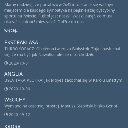
Mamy nadzieję, że portal www.2x45.info stanie się ważnym
miejscem dla każdego sympatyka najpiękniejszej dyscypliny
sportu na ?wiecie. Futbol jest nasz? i Wasz? pasj?, co musi
okazać się dobr? mieszank?. Doł?cz do nas!
więcej...
EKSTRAKLASA
TURBOKOPACZ: Oblężona twierdza Białystok. Zając nasłuchał
się, że ma być jak Nawałka, ale nie o to chodziło
2020-10-01
ANGLIA
BYŁA TAKA PLOTKA: Jak Moyes zakochał się w Karolu Linettym
2020-10-06
WŁOCHY
Wymiana na ostatniej prostej. Mariusz Stępiński blisko Genoi
2020-09-12
KADRA