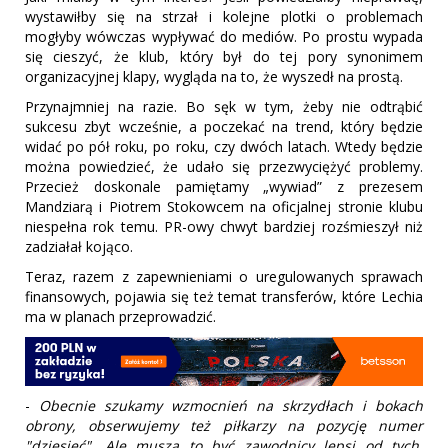
wystawiłby się na strzał i kolejne plotki o problemach
mogłyby wówczas wypływać do mediów. Po prostu wypada
się cieszyć, że klub, który był do tej pory synonimem
organizacyjnej klapy, wygląda na to, że wyszedł na prostą.
Przynajmniej na razie. Bo sęk w tym, żeby nie odtrąbić
sukcesu zbyt wcześnie, a poczekać na trend, który będzie
widać po pół roku, po roku, czy dwóch latach. Wtedy będzie
można powiedzieć, że udało się przezwyciężyć problemy.
Przecież doskonale pamiętamy „wywiad” z prezesem
Mandziarą i Piotrem Stokowcem na oficjalnej stronie klubu
niespełna rok temu. PR-owy chwyt bardziej rozśmieszył niż
zadziałał kojąco.
Teraz, razem z zapewnieniami o uregulowanych sprawach
finansowych, pojawia się też temat transferów, które Lechia
ma w planach przeprowadzić.
-
Obecnie szukamy wzmocnień na skrzydłach i bokach
obrony, obserwujemy też piłkarzy na pozycję numer
"dziesięć". Ale muszą to być zawodnicy lepsi od tych,