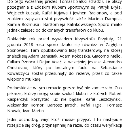
Do tego wcześniej prezes Tomasz Salski zdradził, że bliscy
pożegnania z Łódzkim Klubem Sportowym są Patryk Bryła,
Wojciech Łuczak, Rafał Kujawa i Jewhen Radionow, a pod
znakiem zapytania stoi przyszłość także Macieja Dampca,
Kamila Rozmusa i Bartłomieja Kalinkowskiego. Sporo miało
jednak zależeć od dokonanych transferów do klubu.
Dokładnie rok przed wywiadem Krzysztofa Przytuły, 21
grudnia 2018 roku sporo działo się również w Zagłębiu
Sosnowiec. Tam opublikowano listę transferową, na której
znaleźli się Adam Banasiak, Adam Kokoszka, Giacomo Mello,
Callum Rzonca i Dejan Vokić, a wcześniej jeszcze Alexandro
Christovao, który po brutalnym faulu na Sebastianie
Kowalczyku został przesunięty do rezerw, przez co także
wlepiono mu karę.
Podbeskidzie w tym temacie gorsze być nie zamierzało. Oto
piłkarze, którzy mogą sobie szukać klubu i z których Robert
Kasperczyk korzystać już nie będzie: Rafał Leszczyński,
Aleksander Komor, Bartosz Jaroch, Rafał Figiel, Tomasz
Nowak, Ivan Martin.
Jedni odchodzą, więc ktoś musiał przyjść. I tu następuje
rozejście się dróg, przynajmniej na razie, do czasu weryfikacji