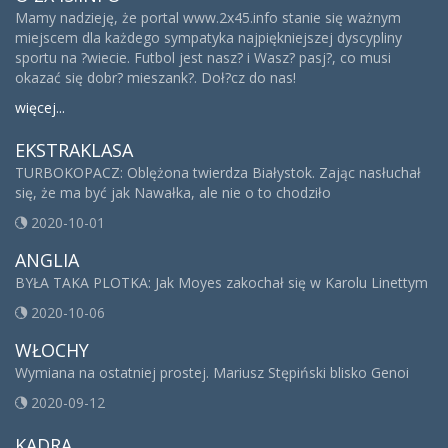
Mamy nadzieję, że portal www.2x45.info stanie się ważnym
miejscem dla każdego sympatyka najpiękniejszej dyscypliny
sportu na ?wiecie. Futbol jest nasz? i Wasz? pasj?, co musi
okazać się dobr? mieszank?. Doł?cz do nas!
więcej...
EKSTRAKLASA
TURBOKOPACZ: Oblężona twierdza Białystok. Zając nasłuchał
się, że ma być jak Nawałka, ale nie o to chodziło
2020-10-01
ANGLIA
BYŁA TAKA PLOTKA: Jak Moyes zakochał się w Karolu Linettym
2020-10-06
WŁOCHY
Wymiana na ostatniej prostej. Mariusz Stępiński blisko Genoi
2020-09-12
KADRA