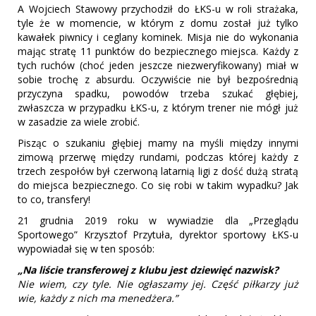
A Wojciech Stawowy przychodził do ŁKS-u w roli strażaka,
tyle że w momencie, w którym z domu został już tylko
kawałek piwnicy i ceglany kominek. Misja nie do wykonania
mając stratę 11 punktów do bezpiecznego miejsca. Każdy z
tych ruchów (choć jeden jeszcze niezweryfikowany) miał w
sobie trochę z absurdu. Oczywiście nie był bezpośrednią
przyczyna spadku, powodów trzeba szukać głębiej,
zwłaszcza w przypadku ŁKS-u, z którym trener nie mógł już
w zasadzie za wiele zrobić.
Pisząc o szukaniu głębiej mamy na myśli między innymi
zimową przerwę między rundami, podczas której każdy z
trzech zespołów był czerwoną latarnią ligi z dość dużą stratą
do miejsca bezpiecznego. Co się robi w takim wypadku? Jak
to co, transfery!
21 grudnia 2019 roku w wywiadzie dla „Przeglądu
Sportowego” Krzysztof Przytuła, dyrektor sportowy ŁKS-u
wypowiadał się w ten sposób:
„Na liście transferowej z klubu jest dziewięć nazwisk?
Nie wiem, czy tyle. Nie ogłaszamy jej. Część piłkarzy już
wie, każdy z nich ma menedżera.”