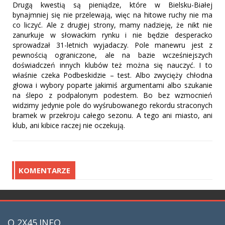
Drugą kwestią są pieniądze, które w Bielsku-Białej
bynajmniej się nie przelewają, więc na hitowe ruchy nie ma
co liczyć. Ale z drugiej strony, mamy nadzieję, że nikt nie
zanurkuje w słowackim rynku i nie będzie desperacko
sprowadzał 31-letnich wyjadaczy. Pole manewru jest z
pewnością ograniczone, ale na bazie wcześniejszych
doświadczeń innych klubów też można się nauczyć. I to
właśnie czeka Podbeskidzie – test. Albo zwycięży chłodna
głowa i wybory poparte jakimiś argumentami albo szukanie
na ślepo z podpalonym podestem. Bo bez wzmocnień
widzimy jedynie pole do wyśrubowanego rekordu straconych
bramek w przekroju całego sezonu. A tego ani miasto, ani
klub, ani kibice raczej nie oczekują.
KOMENTARZE
O 2X45.INFO