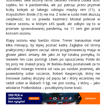
Sosnowiec dwa sezony temu zwolniło trenera Dudka dość
szybko, bo 6 października, ale już patrząc przez pryzmat
liczby kolejek aż takiego odstępu między nim (11), a
Krzysztofem Brede (13) nie ma. Z kolei w Łodzi mieli dłuższą
cierpliwość, bo co prawda Kazimierz Moskal poleciał w
trakcie sezonu, w którym ŁKS spadł, ale odbyło się to w
przerwie spowodowanej pandemią, na 11 serii gier przed
końcem sezonu.
Etapy sezonu więc bardzo różne. Trener Ivanauskas miał
kilka miesięcy, by lepiej poznać kadrę Zagłębia od strony
praktycznej i dopiero zacząć okres przygotowawczy mając w
głowie jakieś zmiany. Ale jako że był totalną pomyłką, to
niewiele ten czas pomógł. Litwin po opuszczeniu Polski do
tej pory nie znalazł pracy. W Bielsku-Białej postanowili za to
zatrudnić nowego trenera od razu po rundzie jesiennej, ale
powiedzmy sobie szczerze, Robert Kasperczyk, który nie
trenował żadnej drużyny od pięciu lat i który wcześniej nie
radził sobie w klubach II ligi, nie jest osobą, z którą – jako
włodarze Podbeskidzia – poszlibyśmy konie kraść.