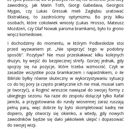
zawodnicy, jak Marin Toth, Giorgi Gabedava, Georgios
Mygas, czy Lukas Gressak mieli Zagłębiu uratować
Ekstraklasę, to zazdrościmy optymizmu. Bo przy kilku
osobach, które cokolwiek wniosły (Lukas Hrosso, Mateusz
Możdżeń, czy Olaf Nowak paroma bramkami), było to grono
wręcz komediowe.
I dochodzimy do momentu, w którym Podbeskidzie stoi
przed wyzwaniem pt. „Nie spieprzyć tego w podobny
sposób”. Pozytyw? Nie musi przeskakiwać kilku kolejnych
drużyn, by wejść do bezpiecznej strefy. Gorzej jednak, gdy
spojrzy się na pozycje, które trzeba wzmocnić. Czyli w
zasadzie wszystkie poza bramkarzem i napastnikiem, o ile
Biliński byłby równie skuteczny w wykorzystywaniu sytuacji
co do tej pory (a często praktycznie ich nie miał, musiał sam
je tworzyć), a Roginić wreszcie nawiązał do swojej formy z
ubiegłego sezonu. Na razie do zespołu dołączył tylko Rafał
Janicki, a przygotowania do rundy wiosennej zaraz ruszają
pełną parą, więc dobrze by było skompletować kadrę nie
dopiero, gdy otworzy się okienko, a wtedy, gdy nowych
zawodników będzie się dało jakkolwiek ulepić i dopasować
do swojej wizji.