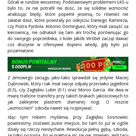
Górali w rundzie wiosennej. Podstawowym problemem ŁKS-u
było to, że nie potrafił nie dość, że się solidnie wzmocnić
analizując błędy, które popełnił jesienią, to również nie
załatał dziur, które powstały po odejściu Daniego Ramireza,
czy Piotra Pyrdoła. Antonio Dominguez, który miał zasiąść za
kierownicą, nie odnalazł się tam ani trochę porównując go
do swojego poprzednika, z kolei Jakób Wróbel zaczął dawać
coś drużynie w ofensywie dopiero wtedy, gdy było już
pozamiatane.
Z zimowego zaciągu jako-tako sprawdził się jedynie Maciej
Dąbrowski, który i tak miał swoje odpały przeciwko Jagiellonii
(0:3), czy Zagłębiu Lubin (0:1) oraz Moros Garcia. Ale dwa w
miarę trafione transfery przy takich brakach jakościowych to
jak zaklejenie plastrem złamanej nogi. O reszcie
„wzmocnień” szkoda nawet się rozpisywać.
Idąc tym rokiem myślenia, przy Zagłębiu Sosnowiec
powinniśmy zostawić puste miejsce, bo tam to już w ogóle
działy się rzeczy niesłychane. Rewolucja pełną gębą, szkoda,
że tylko pozorna, bo w praktyce nic się nie zmieniło. Jeśli tacy