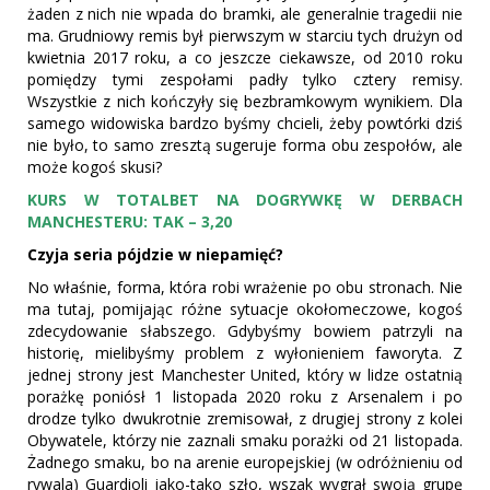
żaden z nich nie wpada do bramki, ale generalnie tragedii nie
ma. Grudniowy remis był pierwszym w starciu tych drużyn od
kwietnia 2017 roku, a co jeszcze ciekawsze, od 2010 roku
pomiędzy tymi zespołami padły tylko cztery remisy.
Wszystkie z nich kończyły się bezbramkowym wynikiem. Dla
samego widowiska bardzo byśmy chcieli, żeby powtórki dziś
nie było, to samo zresztą sugeruje forma obu zespołów, ale
może kogoś skusi?
KURS W TOTALBET NA DOGRYWKĘ W DERBACH
MANCHESTERU: TAK – 3,20
Czyja seria pójdzie w niepamięć?
No właśnie, forma, która robi wrażenie po obu stronach. Nie
ma tutaj, pomijając różne sytuacje okołomeczowe, kogoś
zdecydowanie słabszego. Gdybyśmy bowiem patrzyli na
historię, mielibyśmy problem z wyłonieniem faworyta. Z
jednej strony jest Manchester United, który w lidze ostatnią
porażkę poniósł 1 listopada 2020 roku z Arsenalem i po
drodze tylko dwukrotnie zremisował, z drugiej strony z kolei
Obywatele, którzy nie zaznali smaku porażki od 21 listopada.
Żadnego smaku, bo na arenie europejskiej (w odróżnieniu od
rywala) Guardioli jako-tako szło, wszak wygrał swoją grupę