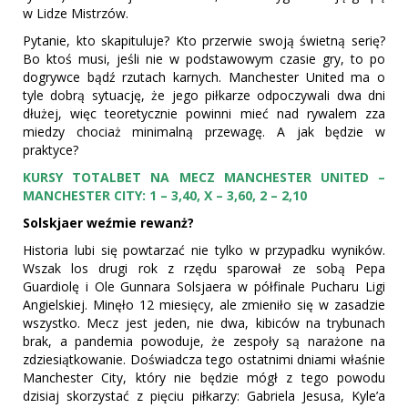
w Lidze Mistrzów.
Pytanie, kto skapituluje? Kto przerwie swoją świetną serię?
Bo ktoś musi, jeśli nie w podstawowym czasie gry, to po
dogrywce bądź rzutach karnych. Manchester United ma o
tyle dobrą sytuację, że jego piłkarze odpoczywali dwa dni
dłużej, więc teoretycznie powinni mieć nad rywalem zza
miedzy chociaż minimalną przewagę. A jak będzie w
praktyce?
KURSY TOTALBET NA MECZ MANCHESTER UNITED –
MANCHESTER CITY: 1 – 3,40, X – 3,60, 2 – 2,10
Solskjaer weźmie rewanż?
Historia lubi się powtarzać nie tylko w przypadku wyników.
Wszak los drugi rok z rzędu sparował ze sobą Pepa
Guardiolę i Ole Gunnara Solsjaera w półfinale Pucharu Ligi
Angielskiej. Minęło 12 miesięcy, ale zmieniło się w zasadzie
wszystko. Mecz jest jeden, nie dwa, kibiców na trybunach
brak, a pandemia powoduje, że zespoły są narażone na
zdziesiątkowanie. Doświadcza tego ostatnimi dniami właśnie
Manchester City, który nie będzie mógł z tego powodu
dzisiaj skorzystać z pięciu piłkarzy: Gabriela Jesusa, Kyle’a