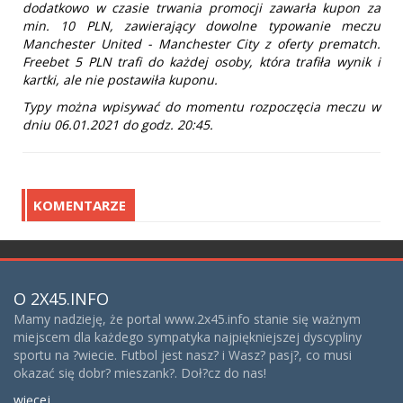
dodatkowo w czasie trwania promocji zawarła kupon za
min. 10 PLN, zawierający dowolne typowanie meczu
Manchester United - Manchester City z oferty prematch.
Freebet 5 PLN trafi do każdej osoby, która trafiła wynik i
kartki, ale nie postawiła kuponu.
Typy można wpisywać do momentu rozpoczęcia meczu w
dniu 06.01.2021 do godz. 20:45.
KOMENTARZE
O 2X45.INFO
Mamy nadzieję, że portal www.2x45.info stanie się ważnym
miejscem dla każdego sympatyka najpiękniejszej dyscypliny
sportu na ?wiecie. Futbol jest nasz? i Wasz? pasj?, co musi
okazać się dobr? mieszank?. Doł?cz do nas!
więcej...