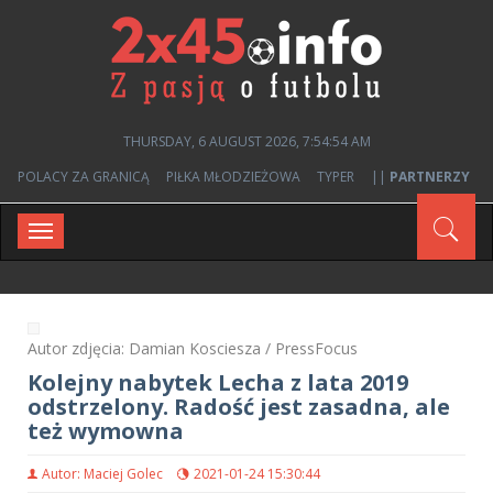
THURSDAY, 6 AUGUST 2026, 7:54:54 AM
POLACY ZA GRANICĄ
PIŁKA MŁODZIEŻOWA
TYPER
||
PARTNERZY
Toggle
navigation
Autor zdjęcia: Damian Kosciesza / PressFocus
Kolejny nabytek Lecha z lata 2019
odstrzelony. Radość jest zasadna, ale
też wymowna
Autor: Maciej Golec
2021-01-24 15:30:44