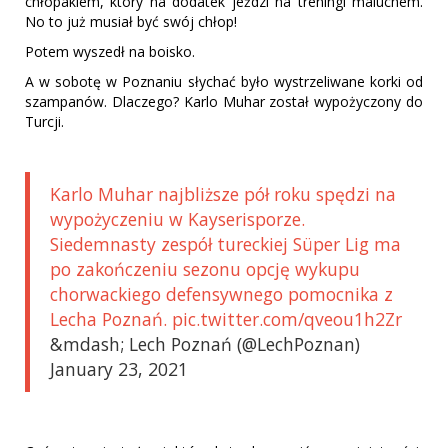
chłopakiem, który na dodatek jeździ na treningi maluchem.
No to już musiał być swój chłop!
Potem wyszedł na boisko.
A w sobotę w Poznaniu słychać było wystrzeliwane korki od
szampanów. Dlaczego? Karlo Muhar został wypożyczony do
Turcji.
Karlo Muhar najbliższe pół roku spędzi na
wypożyczeniu w Kayserisporze.
Siedemnasty zespół tureckiej Süper Lig ma
po zakończeniu sezonu opcję wykupu
chorwackiego defensywnego pomocnika z
Lecha Poznań. pic.twitter.com/qveou1h2Zr
&mdash; Lech Poznań (@LechPoznan)
January 23, 2021