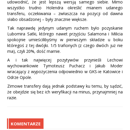
udowodnić, że jest lepszą wersją samego siebie. Mimo
wszystko trudno Holendra określić mianem udanego
transferu, oczekiwania – zwłaszcza na pozycji od dawna
słabo obsadzonej – były znacznie większe.
Tak naprawdę jedynym udanym ruchem było pozyskanie
Lubomira Satki, którego nawet przyjściu Salamona i Milicia
spokojnie umieścilibyśmy w pierwszym składzie u boku
któregoś z tej dwójki. 1/5 trafionych (z czego dwóch już nie
ma), czyli 20%, dość marnie.
A i tak najwięcej pozytywów przynieśli Lechowi
wychowankowie Tymoteusz Puchacz i Jakub Moder
wracający z wypożyczenia odpowiednio w GKS-ie Katowice i
Odrze Opole.
Zimowe transfery dają jednak podstawy ku temu, by sądzić,
że obejdzie się bez ich weryfikacji na minus, przynajmniej na
razie.
KOMENTARZE