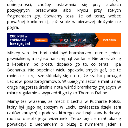
umiejętności, choćby ustawiania się przy atakach
pozycyjnych przeciwnika albo kryciu przy stałych
fragmentach gry. Stawiamy tezę, że od teraz, wobec
poważnej konkurencji, już sobie w pierwszej drużynie nie
pogra.
Mickey van der Hart miał być bramkarzem numer jeden,
pewniakiem, a szybko nadszarpnął zaufanie. Nie przez akcję
z kebabem, po prostu dopadło go to, co teraz Filipa
Bednarka. Nie popełniał wielu spektakularnych gaf, ale te
mniejsze i częstsze składały się na to, że rzadko pomagał
Lechowi ponadprogramowo. W ubiegłym sezonie miał u nas
druga najgorszą średnią notę wśród bramkarzy grających w
miarę regularnie – wyprzedził go tylko Thomas Dahne.
Mamy też wrażenie, że mecz z Lechią w Pucharze Polski,
który był jego najlepszym w Lechu (zwłaszcza dzięki serii
rzutów karnych) i podczas którego zwichnął staw barkowy,
mocno ocieplił jego wizerunek. Teraz będzie miał okazję
powalczyć z Bednarkiem o bluzę z numerem jeden i