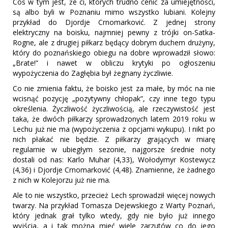
Coś w tym jest, że ci, których trudno cenić za umiejętności,
są albo byli w Poznaniu mimo wszystko lubiani. Kolejny
przykład do Djordje Crnomarković. Z jednej strony
elektryczny na boisku, najmniej pewny z trójki on-Satka-
Rogne, ale z drugiej piłkarz będący dobrym duchem drużyny,
który do poznańskiego obiegu na dobre wprowadził słowo:
„Brate!” i nawet w obliczu krytyki po ogłoszeniu
wypożyczenia do Zagłębia był żegnany życzliwie.
Co nie zmienia faktu, że boisko jest za małe, by móc na nie
wcisnąć pozycję „pozytywny chłopak”, czy inne tego typu
określenia. Życzliwość życzliwością, ale rzeczywistość jest
taka, że dwóch piłkarzy sprowadzonych latem 2019 roku w
Lechu już nie ma (wypożyczenia z opcjami wykupu). I nikt po
nich płakać nie będzie. Z piłkarzy grających w miarę
regularnie w ubiegłym sezonie, najgorsze średnie noty
dostali od nas: Karlo Muhar (4,33), Wołodymyr Kostewycz
(4,36) i Djordje Crnomarković (4,48). Znamienne, że żadnego
z nich w Kolejorzu już nie ma.
Ale to nie wszystko, przecież Lech sprowadził więcej nowych
twarzy. Na przykład Tomasza Dejewskiego z Warty Poznań,
który jednak grał tylko wtedy, gdy nie było już innego
wyjścia, a i tak można mieć wiele zarzutów co do jego