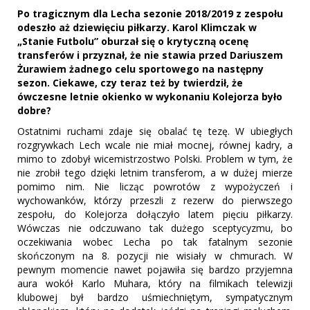
Po tragicznym dla Lecha sezonie 2018/2019 z zespołu
odeszło aż dziewięciu piłkarzy. Karol Klimczak w
„Stanie Futbolu” oburzał się o krytyczną ocenę
transferów i przyznał, że nie stawia przed Dariuszem
Żurawiem żadnego celu sportowego na następny
sezon. Ciekawe, czy teraz też by twierdził, że
ówczesne letnie okienko w wykonaniu Kolejorza było
dobre?
Ostatnimi ruchami zdaje się obalać tę tezę. W ubiegłych
rozgrywkach Lech wcale nie miał mocnej, równej kadry, a
mimo to zdobył wicemistrzostwo Polski. Problem w tym, że
nie zrobił tego dzięki letnim transferom, a w dużej mierze
pomimo nim. Nie licząc powrotów z wypożyczeń i
wychowanków, którzy przeszli z rezerw do pierwszego
zespołu, do Kolejorza dołączyło latem pięciu piłkarzy.
Wówczas nie odczuwano tak dużego sceptycyzmu, bo
oczekiwania wobec Lecha po tak fatalnym sezonie
skończonym na 8. pozycji nie wisiały w chmurach. W
pewnym momencie nawet pojawiła się bardzo przyjemna
aura wokół Karlo Muhara, który na filmikach telewizji
klubowej był bardzo uśmiechniętym, sympatycznym