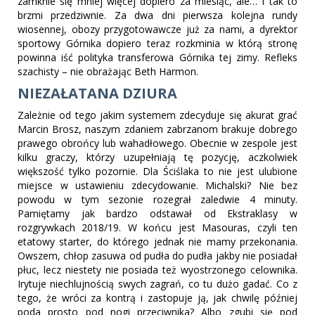
zamknie się mniej więcej dopiero za miesiąc, ale… I tak to
brzmi przedziwnie. Za dwa dni pierwsza kolejna rundy
wiosennej, obozy przygotowawcze już za nami, a dyrektor
sportowy Górnika dopiero teraz rozkminia w którą stronę
powinna iść polityka transferowa Górnika tej zimy. Refleks
szachisty – nie obrażając Beth Harmon.
NIEZAŁATANA DZIURA
Zależnie od tego jakim systemem zdecyduje się akurat grać
Marcin Brosz, naszym zdaniem zabrzanom brakuje dobrego
prawego obrońcy lub wahadłowego. Obecnie w zespole jest
kilku graczy, którzy uzupełniają tę pozycję, aczkolwiek
większość tylko pozornie. Dla Ściślaka to nie jest ulubione
miejsce w ustawieniu zdecydowanie. Michalski? Nie bez
powodu w tym sezonie rozegrał zaledwie 4 minuty.
Pamiętamy jak bardzo odstawał od Ekstraklasy w
rozgrywkach 2018/19. W końcu jest Masouras, czyli ten
etatowy starter, do którego jednak nie mamy przekonania.
Owszem, chłop zasuwa od pudła do pudła jakby nie posiadał
płuc, lecz niestety nie posiada też wyostrzonego celownika.
Irytuje niechlujnością swych zagrań, co tu dużo gadać. Co z
tego, że wróci za kontrą i zastopuje ją, jak chwilę później
poda prosto pod nogi przeciwnika? Albo zgubi się pod