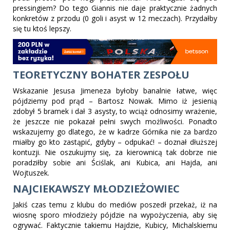
pressingiem? Do tego Giannis nie daje praktycznie żadnych
konkretów z przodu (0 goli i asyst w 12 meczach). Przydałby
się tu ktoś lepszy.
TEORETYCZNY BOHATER ZESPOŁU
Wskazanie Jesusa Jimeneza byłoby banalnie łatwe, więc
pójdziemy pod prąd – Bartosz Nowak. Mimo iż jesienią
zdobył 5 bramek i dał 3 asysty, to wciąż odnosimy wrażenie,
że jeszcze nie pokazał pełni swych możliwości. Ponadto
wskazujemy go dlatego, że w kadrze Górnika nie za bardzo
miałby go kto zastąpić, gdyby – odpukać! – doznał dłuższej
kontuzji. Nie oszukujmy się, za kierownicą tak dobrze nie
poradziłby sobie ani Ściślak, ani Kubica, ani Hajda, ani
Wojtuszek.
NAJCIEKAWSZY MŁODZIEŻOWIEC
Jakiś czas temu z klubu do mediów poszedł przekaż, iż na
wiosnę sporo młodzieży pójdzie na wypożyczenia, aby się
ogrywać. Faktycznie takiemu Hajdzie, Kubicy, Michalskiemu