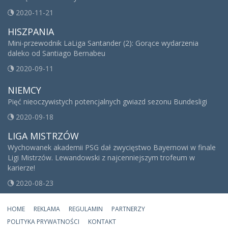
2020-11-21
HISZPANIA
Mini-przewodnik LaLiga Santander (2): Gorące wydarzenia
daleko od Santiago Bernabeu
2020-09-11
NIEMCY
Pięć nieoczywistych potencjalnych gwiazd sezonu Bundesligi
2020-09-18
LIGA MISTRZÓW
Wychowanek akademii PSG dał zwycięstwo Bayernowi w finale
Ligi Mistrzów. Lewandowski z najcenniejszym trofeum w
karierze!
2020-08-23
HOME
REKLAMA
REGULAMIN
PARTNERZY
POLITYKA PRYWATNOŚCI
KONTAKT