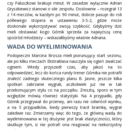
czy Paluszkowi brakuje minut. W zasadzie wyłącznie Adrian
Gryszkiewicz stanowi o sile zespołu. Dosłownie – rozegrał 13
z 14 meczów, w każdym po 90 minut, dobrze pasuje do roli
półlewego stopera w ustawieniu 3-5-2, gdzie może
doskonale wykorzystywać swoją szybkość. Gdybyśmy dziś
mieli obstawiać kogo Górnik sprzeda za najwyższą cenę
spośród młodzieży – wskazalibyśmy właśnie Adriana.
WADA DO WYELIMINOWANIA
Podopieczni Marcina Brosza mieli piorunujący start sezonu,
ale po kilku meczach Ekstraklasa nauczyła się ogień zwalczać
ogniem. Wtedy przyszedł czas, aby jakoś na to
odpowiedzieć, lecz do końca rundy trener Górnika nie potrafił
znaleźć żadnego skutecznego planu B. Jasne, jeszcze kilka
spotkań zabrzanie wygrali, aczkolwiek już nie w tak
przekonującym stylu co na początku. Zresztą, sporo w tym
względzie mówią również statystyki. Na 4 przypadki, gdy
Górnik przegrywał do przerwy, ani razu nie odwrócił wyniku,
a na 5 przypadków, kiedy pierwszy tracił bramkę, wygrał
zaledwie raz. Zmierzamy więc do tego, że główną wadą do
wyeliminowania w tej drużynie jest brak elastyczności, który
skutkuje tym, iż nie potrafi ona reagować na niekorzystny