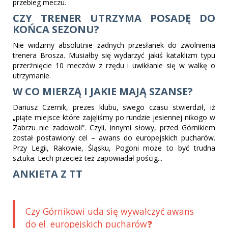
przebieg meczu.
CZY TRENER UTRZYMA POSADĘ DO
KOŃCA SEZONU?
Nie widzimy absolutnie żadnych przesłanek do zwolnienia
trenera Brosza. Musiałby się wydarzyć jakiś kataklizm typu
przerżnięcie 10 meczów z rzędu i uwikłanie się w walkę o
utrzymanie.
W CO MIERZĄ I JAKIE MAJĄ SZANSE?
Dariusz Czernik, prezes klubu, swego czasu stwierdził, iż
„piąte miejsce które zajęliśmy po rundzie jesiennej nikogo w
Zabrzu nie zadowoli”. Czyli, innymi słowy, przed Górnikiem
został postawiony cel – awans do europejskich pucharów.
Przy Legii, Rakowie, Śląsku, Pogoni może to być trudna
sztuka. Lech przecież też zapowiadał pościg...
ANKIETA Z TT
Czy Górnikowi uda się wywalczyć awans
do el. europejskich pucharów❓