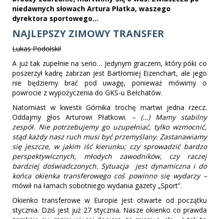
niedawnych słowach Artura Płatka, waszego
dyrektora sportowego...
NAJLEPSZY ZIMOWY TRANSFER
Lukas Podolski!
A już tak zupełnie na serio… Jedynym graczem, który póki co
poszerzył kadrę zabrzan jest Bartłomiej Eizenchart, ale jego
nie będziemy brać pod uwagę, ponieważ mówimy o
powrocie z wypożyczenia do GKS-u Bełchatów.
Natomiast w kwestii Górnika trochę martwi jedna rzecz.
Oddajmy głos Arturowi Płatkowi.
– (…) Mamy stabilny
zespół. Nie potrzebujemy go uzupełniać, tylko wzmocnić,
stąd każdy nasz ruch musi być przemyślany. Zastanawiamy
się jeszcze, w jakim iść kierunku; czy sprowadzić bardzo
perspektywicznych, młodych zawodników, czy raczej
bardziej doświadczonych. Sytuacja jest dynamiczna i do
końca okienka transferowego coś powinno się wydarzy –
mówił na łamach sobotniego wydania gazety „Sport”.
Okienko transferowe w Europie jest otwarte od początku
stycznia. Dziś jest już 27 stycznia. Nasze okienko co prawda