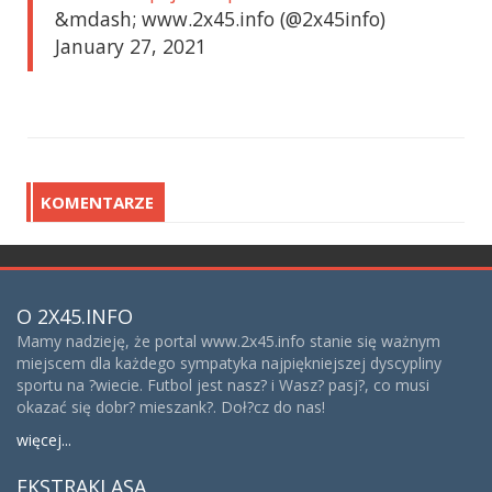
&mdash; www.2x45.info (@2x45info)
January 27, 2021
KOMENTARZE
O 2X45.INFO
Mamy nadzieję, że portal www.2x45.info stanie się ważnym
miejscem dla każdego sympatyka najpiękniejszej dyscypliny
sportu na ?wiecie. Futbol jest nasz? i Wasz? pasj?, co musi
okazać się dobr? mieszank?. Doł?cz do nas!
więcej...
EKSTRAKLASA