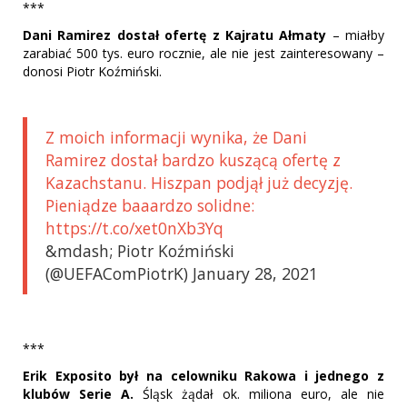
***
Dani Ramirez dostał ofertę z Kajratu Ałmaty
– miałby
zarabiać 500 tys. euro rocznie, ale nie jest zainteresowany –
donosi Piotr Koźmiński.
Z moich informacji wynika, że Dani
Ramirez dostał bardzo kuszącą ofertę z
Kazachstanu. Hiszpan podjął już decyzję.
Pieniądze baaardzo solidne:
https://t.co/xet0nXb3Yq
&mdash; Piotr Koźmiński
(@UEFAComPiotrK) January 28, 2021
***
Erik Exposito był na celowniku Rakowa i jednego z
klubów Serie A.
Śląsk żądał ok. miliona euro, ale nie