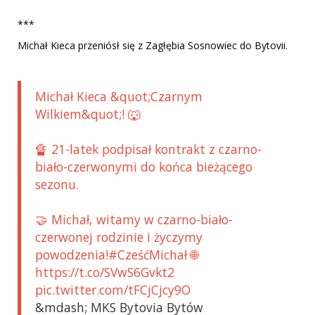
***
Michał Kieca przeniósł się z Zagłębia Sosnowiec do Bytovii.
Michał Kieca &quot;Czarnym
Wilkiem&quot;! 🐺
🔏 21-latek podpisał kontrakt z czarno-
biało-czerwonymi do końca bieżącego
sezonu.
🤝 Michał, witamy w czarno-biało-
czerwonej rodzinie i życzymy
powodzenia!#CześćMichał 🌐
https://t.co/SVwS6Gvkt2
pic.twitter.com/tFCjCjcy9O
&mdash; MKS Bytovia Bytów