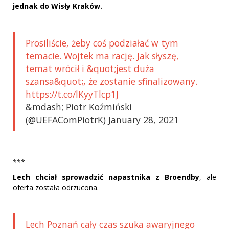
jednak do Wisły Kraków.
Prosiliście, żeby coś podziałać w tym
temacie. Wojtek ma rację. Jak słyszę,
temat wrócił i &quot;jest duża
szansa&quot;, że zostanie sfinalizowany.
https://t.co/lKyyTlcp1J
&mdash; Piotr Koźmiński
(@UEFAComPiotrK) January 28, 2021
***
Lech chciał sprowadzić napastnika z Broendby
, ale
oferta została odrzucona.
Lech Poznań cały czas szuka awaryjnego