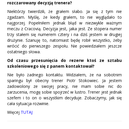
rozczarowany decyzją trenera?
Niektórzy twierdzili, że grałem słabo. Ja się z tym nie
zgadzam. Myślę, że kiedy grałem, to nie wyglądało to
najgorzej. Popełniłem jednak błąd w niezwykle ważnym
meczu z Cracovią. Decyzja jest, jaka jest. Ze stopera numer
trzy stałem się numerem cztery i na dziś jestem w drugiej
drużynie. Szanuję to, natomiast będę robił wszystko, żeby
wrócić do pierwszego zespołu. Nie powiedziałem jeszcze
ostatniego słowa.
Od czasu przesunięcia do rezerw ktoś ze sztabu
szkoleniowego się z panem kontaktował?
Nie było żadnego kontaktu. Widziałem, że na sobotnim
sparingu był obecny trener Piotr Stokowiec. Ja jestem
zadowolony ze swojej pracy, nie mam sobie nic do
zarzucenia, mogę sobie spojrzeć w lustro. Trener jest jednak
szefem i to on o wszystkim decyduje. Zobaczymy, jak się
cała sytuacja rozwinie.
Więcej
TUTAJ