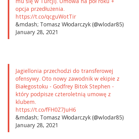
mu się w Turcji). Umowa na pół roku +
opcja przedłużenia.
https://t.co/qcguWotTir
&mdash; Tomasz Włodarczyk (@wlodar85)
January 28, 2021
Jagiellonia przechodzi do transferowej
ofensywy. Oto nowy zawodnik w ekipie z
Białegostoku - Godfrey Bitok Stephen -
który podpisze czteroletnią umowę z
klubem.
https://t.co/fFH0Z7JuH6
&mdash; Tomasz Włodarczyk (@wlodar85)
January 28, 2021