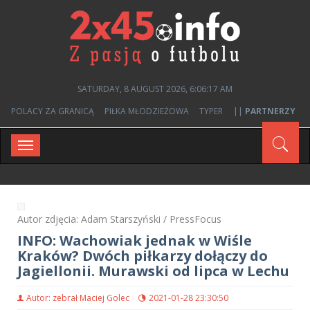
SATURDAY, 8 AUGUST 2026, 6:06:18 AM
POLACY ZA GRANICĄ
PIŁKA MŁODZIEŻOWA
TYPER
||
PARTNERZY
Toggle
navigation
Autor zdjęcia: Adam Starszyński / PressFocus
INFO: Wachowiak jednak w Wiśle
Kraków? Dwóch piłkarzy dołączy do
Jagiellonii. Murawski od lipca w Lechu
Autor: zebrał Maciej Golec
2021-01-28 23:30:50