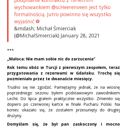
podpisanie kontraktu z 18-letnim
wychowankiem @scHeerenveen jest tylko
formalnością. Jutro powinno się wszystko
wyjaśnić ⚽
&mdash; Michał Śmierciak
(@MichalSmierciak) January 28, 2021
***
„Maloca: Nie mam sobie nic do zarzucenia”
Rok temu obóz w Turcji z pierwszym zespołem, teraz
przygotowania z rezerwami w Gdańsku. Trochę się
pozmieniało przez te dwanaście miesięcy.
Trudno się nie zgodzić. Pamiętajmy jednak, że na wiosnę
poprzedniego sezonu byłem podstawowym zawodnikiem
Lechii. Do lipca grałem praktycznie wszystko. Zmieniło się
dopiero po czerwonej kartce w finale Pucharu Polski. Na
koniec okazało się, że zostałem przesunięty do drugiej
drużyny.
Domyślam się, że był pan zaskoczony i mocno