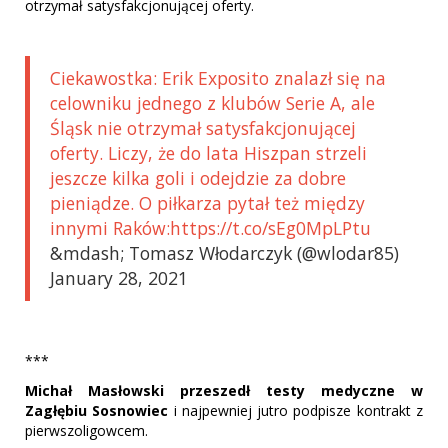
otrzymał satysfakcjonującej oferty.
Ciekawostka: Erik Exposito znalazł się na
celowniku jednego z klubów Serie A, ale
Śląsk nie otrzymał satysfakcjonującej
oferty. Liczy, że do lata Hiszpan strzeli
jeszcze kilka goli i odejdzie za dobre
pieniądze. O piłkarza pytał też między
innymi Raków:https://t.co/sEg0MpLPtu
&mdash; Tomasz Włodarczyk (@wlodar85)
January 28, 2021
***
Michał Masłowski przeszedł testy medyczne w
Zagłębiu Sosnowiec
i najpewniej jutro podpisze kontrakt z
pierwszoligowcem.