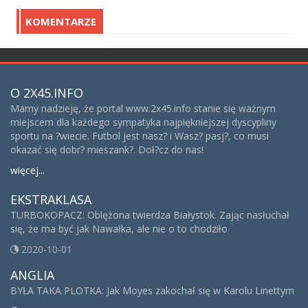
KOMENTARZE
O 2X45.INFO
Mamy nadzieję, że portal www.2x45.info stanie się ważnym
miejscem dla każdego sympatyka najpiękniejszej dyscypliny
sportu na ?wiecie. Futbol jest nasz? i Wasz? pasj?, co musi
okazać się dobr? mieszank?. Doł?cz do nas!
więcej...
EKSTRAKLASA
TURBOKOPACZ: Oblężona twierdza Białystok. Zając nasłuchał
się, że ma być jak Nawałka, ale nie o to chodziło
2020-10-01
ANGLIA
BYŁA TAKA PLOTKA: Jak Moyes zakochał się w Karolu Linettym