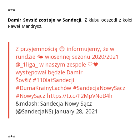
***
Damir Sovsić zostaje w Sandecji.
Z klubu odszedł z kolei
Paweł Mandrysz.
Z przyjemnością 😊 informujemy, że w
rundzie 🌤️ wiosennej sezonu 2020/2021
@_1liga_ w naszym zespole 🤍🖤
występował będzie Damir
Šovšić.#110latSandecji
#DumaKrainyLachów #SandecjaNowySącz
#NowySącz https://t.co/P2MpVNoB4h
&mdash; Sandecja Nowy Sącz
(@SandecjaNS) January 28, 2021
***