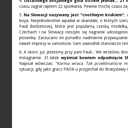
4.
Ostatniego oficjalnego gola strzelił jednak... 21
czasu zagrał raptem 22 spotkania. Pewnie trochę czasu zaj
5.
Na Słowacji nazywany jest "cnotliwym krukiem"
,
boya. Niejednokrotnie wpadał w skandale, o których szerz
Pauli Bedzetiovej, która jest popularną czeską modelką,
Czechach i na Słowacji cieszyło się nagranie udostępni
piosenkę. Zarzucano im ponadto nadmierne przywiązanie 
nawet imprezy w samolocie. Sam zawodnik stanowczo tem
6. A skoro już jesteśmy przy pani Pauli... We wrześniu do
Instagramie. 31-latek
wyśmiał bowiem odpadnięcie Sl
Napisał wówczas:
"Karma wraca. Tak przeklinaliście m
sytuacji, gdy jako gracz PAOK-u przyjechał do Bratysławy 