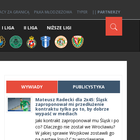
ACY ZA GRANICĄ
PIŁKA MŁODZIEŻOWA
TYPER
||
PARTNERZY
I LIGA
II LIGA
NIŻSZE LIGI
WYWIADY
PUBLICYSTYKA
Mateusz Radecki dla 2x45: Śląsk
zaproponował mi przedłużenie
kontraktu tylko po to, by dobrze
wypaść w mediach
Jaki kontrakt zaproponował mu Śląsk i po
co? Dlaczego nie został we Wrocławiu?
W jakiej sprawie Wojskowi zostawili go
na pastwę losu? Czy wrocławianie