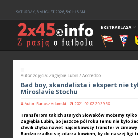
SATURDAY, 8 AUGUST 2026, 5:01:17 AM
EKSTRAKLASA
Autor zdjęcia: Zagłębie Lubin / Accredito
Bad boy, skandalista i ekspert nie ty
Miroslavie Stochu
Autor: Bartosz Adamski
2021-02-02 20:39:50
Transferom takich starych Słowaków możemy tylko p
Zagłębia Lubin, bo jeszcze pół roku temu nie było ża
chwili chyba nawet najciekawszy transfer w zimowym 
Bardzo rzadko się zdarza bowiem, by do naszej ligi t