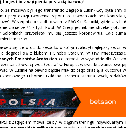
ej, bo jest bez wątpienia postacią barwną!
ało, że możliwy był jego transfer do Zagłębia Lubin? Gdy pytaliśmy o
mu przy okazji tworzenia raportu o zawodnikach bez kontraktu,
cowy". W sierpniu odszedł bowiem z PAOK-u Saloniki, gdzie zarabiał
ólnie chciał zejść z tych kwot. W Grecji jednak nie strzelał goli, nie
w Salonikach przypałętał mu się jeszcze koronawirus. Cała suma
mieniem stron.
dawało się, że wróci do zespołu, w którym zaliczył najlepszy sezon w
nie dogadał się z klubem z Sinobo Stadium. W tzw. międzyczasie
czonych Emiratów Arabskich
, co zdradził w wywiadzie dla Weszło
prezentant Słowacji wolał zostać w Europie, w świetle awansu swojej
ować. W Lubinie na pewno będzie miał do tego okazję, a kluczowe w
a sportowego Lubomira Guldana i trenera Martina Seveli, rodaków
aktu z Zagłębiem mówił, że był w ciągłym treningu indywidualnym. I
ował na praskich orlikach
. We wrześniu zaś
zadebiutował jako