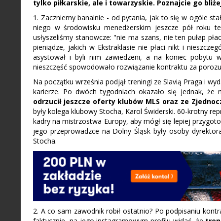
tylko piłkarskie, ale i towarzyskie. Poznajcie go bliż
1. Zaczniemy banalnie - od pytania, jak to się w ogóle st
niego w środowisku menedżerskim jeszcze pół roku te
usłyszeliśmy stanowcze: "nie ma szans, nie ten pułap pła
pieniądze, jakich w Ekstraklasie nie płaci nikt i nieszczeg
asystował i byli nim zawiedzeni, a na koniec pobytu 
nieszczęść spowodowało rozwiązanie kontraktu za porozu
Na początku września podjął treningi ze Slavią Praga i wy
karierze. Po dwóch tygodniach okazało się jednak, że 
odrzucił jeszcze oferty klubów MLS oraz ze Zjedno
były kolega klubowy Stocha, Karol Świderski. 60-krotny re
kadry na mistrzostwa Europy, aby mógł się lepiej przygot
jego przeprowadzce na Dolny Śląsk były osoby dyrektor
Stocha.
2. A co sam zawodnik robił ostatnio? Po podpisaniu kontr
faktycznie, na jego instagramowym profilu widać, że
tren