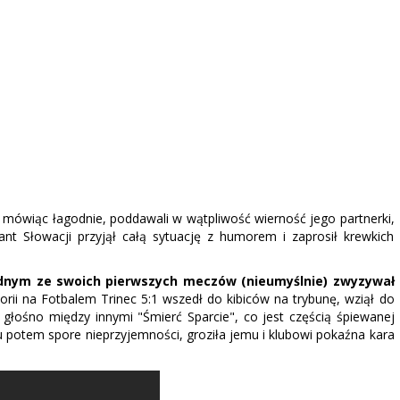
 mówiąc łagodnie, poddawali w wątpliwość wierność jego partnerki,
t Słowacji przyjął całą sytuację z humorem i zaprosił krewkich
ednym ze swoich pierwszych meczów (nieumyślnie) zwyzywał
orii na Fotbalem Trinec 5:1 wszedł do kibiców na trybunę, wziął do
głośno między innymi "Śmierć Sparcie", co jest częścią śpiewanej
du potem spore nieprzyjemności, groziła jemu i klubowi pokaźna kara