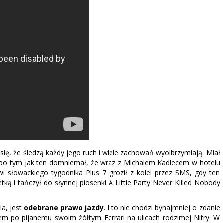
się, że śledzą każdy jego ruch i wiele zachowań wyolbrzymiają. Miał
 po tym jak ten domniemał, że wraz z Michalem Kadlecem w hotelu
wi słowackiego tygodnika Plus 7 groził z kolei przez SMS, gdy ten
tką i tańczył do słynnej piosenki A Little Party Never Killed Nobody
ia, jest
odebrane prawo jazdy
. I to nie chodzi bynajmniej o zdanie
iem po pijanemu swoim żółtym Ferrari na ulicach rodzimej Nitry. W