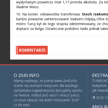
wydychanym powietrzu miał 1,17 promila alkoholu. Za ten
Vladimir Weiss.
10. Na koniec ciekawostka transferowa:
Stoch rzekomo 
bardzo poważnie zainteresowane Vadisem Odjidją-Ofoe by
mistrz Turcji był do tego stopnia zdeterminowany, że chc
dopłacić za Belga. Ostatecznie podobno Vadis jednak taki
KOMENTARZE
O 2X45.INFO
EKSTRA
Mamy nadzieję, że portal www.2x45.info
TURBOKOP
stanie się ważnym miejscem dla każdego
Białystok.
sympatyka najpiękniejszej dyscypliny sportu
jak Nawałk
na ?wiecie. Futbol jest nasz? i Wasz? pasj?,
2020-1
co musi okazać się dobr? mieszank?. Doł?
cz do nas!
ANGLIA