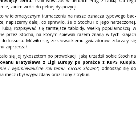
 miesięcy temu
. Trafił wówczas w derbach Pragi z Duklą. Od tego
mie, zanim wróci do pełnej dyspozycji.
 co w idiomatycznym tłumaczeniu na nasze oznacza typowego bad-
ej napiszemy dalej, co sprawiło, że o Stochu i o jego narzeczonej,
 lubią rozpisywać się tamtejsze tabloidy. Wielką popularnością w
one przez Stocha, na którym śpiewali razem znaną w tych krajach
do luksusu. Mówiło się, że słowackiemu gwiazdorowi zdarzały się
u zaprzeczał.
stało się jej rykoszetem po prowokacji, jaką urządził sobie Stoch na
ovanu Bratysława z Ligi Europy po porażce z KuPS Kuopio
.
nie i wyśmiewaliście rok temu. Circus Slovan"
, odnosząc się do
na mecz i był wygwizdany oraz lżony z trybun.