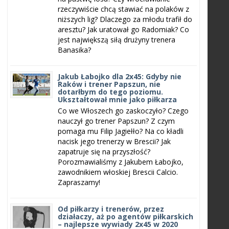
rzeczywiście chcą stawiać na polaków z
niższych lig? Dlaczego za młodu trafił do
aresztu? Jak uratował go Radomiak? Co
jest największą siłą drużyny trenera
Banasika?
Jakub Łabojko dla 2x45: Gdyby nie
Raków i trener Papszun, nie
dotarłbym do tego poziomu.
Ukształtował mnie jako piłkarza
Co we Włoszech go zaskoczyło? Czego
nauczył go trener Papszun? Z czym
pomaga mu Filip Jagiełło? Na co kładli
nacisk jego trenerzy w Brescii? Jak
zapatruje się na przyszłość?
Porozmawialiśmy z Jakubem Łabojko,
zawodnikiem włoskiej Brescii Calcio.
Zapraszamy!
Od piłkarzy i trenerów, przez
działaczy, aż po agentów piłkarskich
– najlepsze wywiady 2x45 w 2020