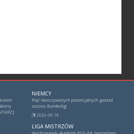
NIEMCY
jestem
Pięć nieoczywistych potencjalnych gwiazd
aliśmy
sezonu Bundesligi
NTARZ]
2020-09-18
LIGA MISTRZÓW
Wychowanek akademii PSG dał zwycięstwo