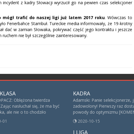
 incydent z kadry Słowacji wyrzucił go na pewien czas selekcjoner
mógł trafić do naszej ligi już latem 2017 roku
. Wówczas to
ło Fenerbahce Stambuł. Tureckie media informowały, że 19-krotny
iał dać w zamian Słowaka, pokrywać część jego kontraktu i jeszcze
m ruchem nie był szczególnie zainteresowany.
KLASA
KADRA
ACZ: Oblężona twierdza
Adamski: Panie selekcjonerze, 
 Zając nasłuchał się, że ma być
zadowolony! Pierwszy raz dost
a, ale nie o to chodziło
powody do optymizmu [KOME
0-01
2020-10-15
I LIGA