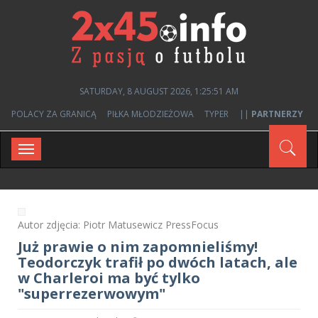
SATURDAY, 8 AUGUST 2026, 1:25:51 AM
POLACY ZA GRANICĄ
PIŁKA MŁODZIEŻOWA
TYPER
||
PARTNERZY
Toggle
navigation
Autor zdjęcia: Piotr Matusewicz PressFocus
Już prawie o nim zapomnieliśmy!
Teodorczyk trafił po dwóch latach, ale
w Charleroi ma być tylko
"superrezerwowym"