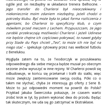
ogóle jest on niezbędny w układance trenera Belhocine. -
Jego transfer do Charleroi był nieoczekiwany i
niekoniecznie moim zdaniem niezbędny, jeżeli chodzi o
potrzeby klubu. Być może była to jakaś forma rozliczenia z
agentami, bo Charleroi to specyficzny klub, o czym
mówiłem przed meczem z Lechem. Przypuszczam, że jego
zarobki przekraczają możliwości Charleroi i jeżeli Udinese
nie będzie chętne ich częściowo pokrywać, to nawet gdyby
przy Stade du Pays chcieli „Teo”, to może ich nie być na
niego stać
– spekuluje cytowany przez nas wielbiciel futbolu
z Beneluksu.
Wygląda zatem na to, że Teodorczyk w poszukiwaniu
odpowiedniego dla siebie miejsca będzie musiał po obecnym
sezonie znów wyruszyć w inne rejony. W Charleroi powoli się
odbudowuje, w końcu się przełamał i trafił do siatki, więc
może zwiększy zainteresowanie swoją osobą. Póki co o
takim nie słychać, chyba że interesują go oferty z Serie B.
Może to już odpowiedni moment na powrót do Polski?
Przykład Jakuba Świerczoka pokazuje, że czasem warto
zrobić krok w tył, by potem wykonać dwa do przodu. Będąc
tak skutecznym, nie uda się go zatrzymać w Ekstraklasie.