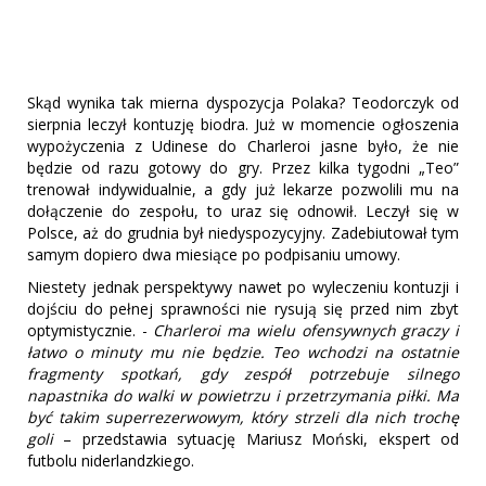
Skąd wynika tak mierna dyspozycja Polaka? Teodorczyk od
sierpnia leczył kontuzję biodra. Już w momencie ogłoszenia
wypożyczenia z Udinese do Charleroi jasne było, że nie
będzie od razu gotowy do gry. Przez kilka tygodni „Teo”
trenował indywidualnie, a gdy już lekarze pozwolili mu na
dołączenie do zespołu, to uraz się odnowił. Leczył się w
Polsce, aż do grudnia był niedyspozycyjny. Zadebiutował tym
samym dopiero dwa miesiące po podpisaniu umowy.
Niestety jednak perspektywy nawet po wyleczeniu kontuzji i
dojściu do pełnej sprawności nie rysują się przed nim zbyt
optymistycznie. -
Charleroi ma wielu ofensywnych graczy i
łatwo o minuty mu nie będzie. Teo wchodzi na ostatnie
fragmenty spotkań, gdy zespół potrzebuje silnego
napastnika do walki w powietrzu i przetrzymania piłki. Ma
być takim superrezerwowym, który strzeli dla nich trochę
goli
– przedstawia sytuację Mariusz Moński, ekspert od
futbolu niderlandzkiego.