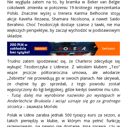
Nie wygląda zatem na to, by bramka w Beker van Belgie
cokolwiek zmieniła w położeniu 19-krotnego reprezentanta
Polski. Znacznie wyżej u trenera Karima Belhocine stoją
akcje Kaveha Rezaeia, Shamara Nicolsona, a nawet Saido
Berahino. Choć Teodorczyk dostaje szanse z ławki, nie ma
większych perspektyw, by zaczął wychodzić w podstawowym
składzie.
Trudno zatem spodziewać się, że Charleroi zdecyduje się
wykupić Teodorczyka z Udinese. Z włoskim klubem „Teo”
wiąże jeszcze półtoraroczna umowa, ale włodarze
„Zebrette” nie przewidują go w swoich planach. Nie ukrywali,
że chętnie by go sprzedali, z tego powodu został
wypożyczony do ligi belgijskiej, gdzie kiedyś świetnie mu szło.
-
Tutaj dalej ma wyrobione nazwisko po występach w
Anderlechcie Bruksela i wciąż uznaje się go za groźnego
strzelca
– zauważa Moński.
Polak w Udine zarabia jednak 500 tysięcy euro za sezon, a
takich pieniędzy w klubie, w którym ma pełnić funkcję
rezerwowego, na pewno nie dostanie. Inna sprawa, czy w