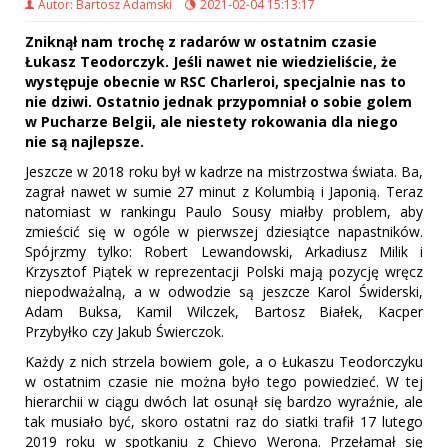
Autor: Bartosz Adamski
2021-02-04 15:13:17
Zniknął nam trochę z radarów w ostatnim czasie
Łukasz Teodorczyk. Jeśli nawet nie wiedzieliście, że
występuje obecnie w RSC Charleroi, specjalnie nas to
nie dziwi. Ostatnio jednak przypomniał o sobie golem
w Pucharze Belgii, ale niestety rokowania dla niego
nie są najlepsze.
Jeszcze w 2018 roku był w kadrze na mistrzostwa świata. Ba,
zagrał nawet w sumie 27 minut z Kolumbią i Japonią. Teraz
natomiast w rankingu Paulo Sousy miałby problem, aby
zmieścić się w ogóle w pierwszej dziesiątce napastników.
Spójrzmy tylko: Robert Lewandowski, Arkadiusz Milik i
Krzysztof Piątek w reprezentacji Polski mają pozycję wręcz
niepodważalną, a w odwodzie są jeszcze Karol Świderski,
Adam Buksa, Kamil Wilczek, Bartosz Białek, Kacper
Przybyłko czy Jakub Świerczok.
Każdy z nich strzela bowiem gole, a o Łukaszu Teodorczyku
w ostatnim czasie nie można było tego powiedzieć. W tej
hierarchii w ciągu dwóch lat osunął się bardzo wyraźnie, ale
tak musiało być, skoro ostatni raz do siatki trafił 17 lutego
2019 roku w spotkaniu z Chievo Werona. Przełamał się