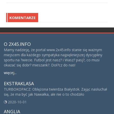
KOMENTARZE
O 2X45.INFO
Mamy nadzieję, że portal www.2x45.info stanie się ważnym
miejscem dla każdego sympatyka najpiękniejszej dyscypliny
sportu na ?wiecie. Futbol jest nasz? i Wasz? pasj?, co musi
okazać się dobr? mieszank?. Doł?cz do nas!
więcej...
EKSTRAKLASA
TURBOKOPACZ: Oblężona twierdza Białystok. Zając nasłuchał
się, że ma być jak Nawałka, ale nie o to chodziło
2020-10-01
ANGLIA