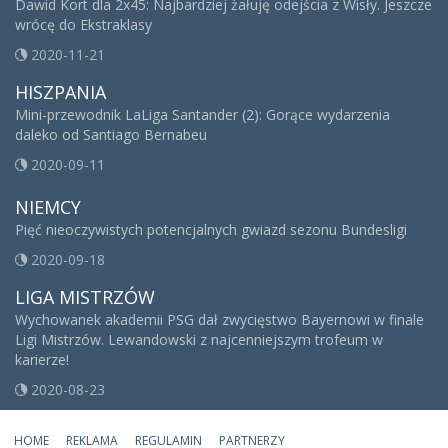
Dawid Kort dla 2x45: Najbardziej żałuję odejścia z Wisły. Jeszcze
wrócę do Ekstraklasy
2020-11-21
HISZPANIA
Mini-przewodnik LaLiga Santander (2): Gorące wydarzenia
daleko od Santiago Bernabeu
2020-09-11
NIEMCY
Pięć nieoczywistych potencjalnych gwiazd sezonu Bundesligi
2020-09-18
LIGA MISTRZÓW
Wychowanek akademii PSG dał zwycięstwo Bayernowi w finale
Ligi Mistrzów. Lewandowski z najcenniejszym trofeum w
karierze!
2020-08-23
HOME
REKLAMA
REGULAMIN
PARTNERZY