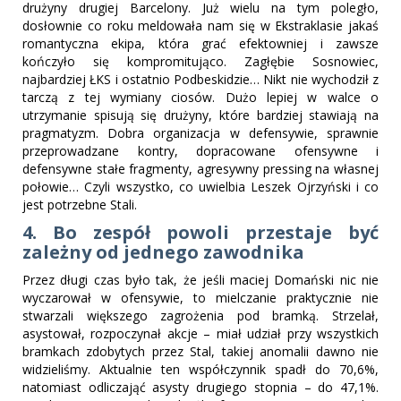
drużyny drugiej Barcelony. Już wielu na tym poległo,
dosłownie co roku meldowała nam się w Ekstraklasie jakaś
romantyczna ekipa, która grać efektowniej i zawsze
kończyło się kompromitująco. Zagłębie Sosnowiec,
najbardziej ŁKS i ostatnio Podbeskidzie… Nikt nie wychodził z
tarczą z tej wymiany ciosów. Dużo lepiej w walce o
utrzymanie spisują się drużyny, które bardziej stawiają na
pragmatyzm. Dobra organizacja w defensywie, sprawnie
przeprowadzane kontry, dopracowane ofensywne i
defensywne stałe fragmenty, agresywny pressing na własnej
połowie… Czyli wszystko, co uwielbia Leszek Ojrzyński i co
jest potrzebne Stali.
4. Bo zespół powoli przestaje być
zależny od jednego zawodnika
Przez długi czas było tak, że jeśli maciej Domański nic nie
wyczarował w ofensywie, to mielczanie praktycznie nie
stwarzali większego zagrożenia pod bramką. Strzelał,
asystował, rozpoczynał akcje – miał udział przy wszystkich
bramkach zdobytych przez Stal, takiej anomalii dawno nie
widzieliśmy. Aktualnie ten współczynnik spadł do 70,6%,
natomiast odliczająć asysty drugiego stopnia – do 47,1%.