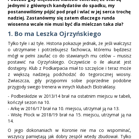
jednymi z głównych kandydatów do spadku, my
postanowiliśmy pójść pod prąd i wlać w jej serca trochę
nadziej. Zastanówmy się zatem dlaczego runda
wiosenna wcale nie musi być dla mielczan taka zła?
1. Bo ma Leszka Ojrzyńskiego
Tylko tyle i aż tyle. Historia pokazuje jednak, że jeśli walczysz
o utrzymanie i potrzebujesz fachowca, któremu będziesz
mógł w pełni zaufać co do stawianych mu celów – musisz
postawić na Ojrzyńskiego. Oczywiście o ile akurat jest
dostępny. Klub z Podkarpacia miał to szczęście i teraz może
z większą nadzieją podchodzić do tegorocznej wiosny.
Zwłaszcza, gdy przypomni sobie poprzednie podobne
przygody swego trenera w innych klubach Ekstraklasy.
- Podbeskidzie w 2013/14 brał na ostatnim miejscu w tabeli,
kończył sezon na 10.
- Arkę w 2016/17 brał na 10. miejscu, utrzymał ją na 13.
- Wisłę Płock w 2018/19 brał na 15. miejscu, utrzymał ją na
14.
O jego dokonaniach w Koronie nie ma co wspominać,
wszyscy pamiętają jak dobry zespół wtedy zbudował. Tylko