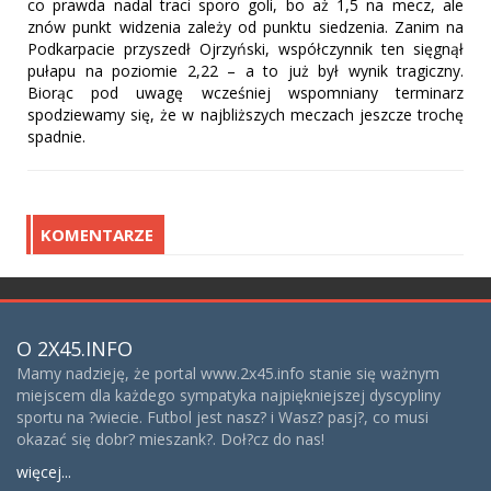
co prawda nadal traci sporo goli, bo aż 1,5 na mecz, ale
znów punkt widzenia zależy od punktu siedzenia. Zanim na
Podkarpacie przyszedł Ojrzyński, współczynnik ten sięgnął
pułapu na poziomie 2,22 – a to już był wynik tragiczny.
Biorąc pod uwagę wcześniej wspomniany terminarz
spodziewamy się, że w najbliższych meczach jeszcze trochę
spadnie.
KOMENTARZE
O 2X45.INFO
Mamy nadzieję, że portal www.2x45.info stanie się ważnym
miejscem dla każdego sympatyka najpiękniejszej dyscypliny
sportu na ?wiecie. Futbol jest nasz? i Wasz? pasj?, co musi
okazać się dobr? mieszank?. Doł?cz do nas!
więcej...