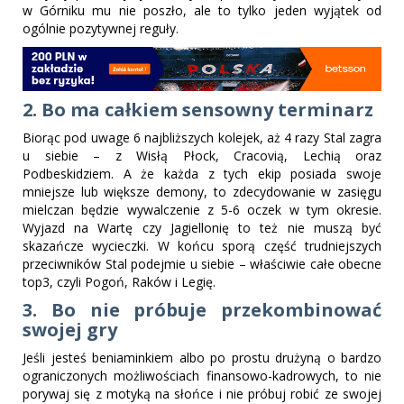
w Górniku mu nie poszło, ale to tylko jeden wyjątek od
ogólnie pozytywnej reguły.
2. Bo ma całkiem sensowny terminarz
Biorąc pod uwage 6 najbliższych kolejek, aż 4 razy Stal zagra
u siebie – z Wisłą Płock, Cracovią, Lechią oraz
Podbeskidziem. A że każda z tych ekip posiada swoje
mniejsze lub większe demony, to zdecydowanie w zasięgu
mielczan będzie wywalczenie z 5-6 oczek w tym okresie.
Wyjazd na Wartę czy Jagiellonię to też nie muszą być
skazańcze wycieczki. W końcu sporą część trudniejszych
przeciwników Stal podejmie u siebie – właściwie całe obecne
top3, czyli Pogoń, Raków i Legię.
3. Bo nie próbuje przekombinować
swojej gry
Jeśli jesteś beniaminkiem albo po prostu drużyną o bardzo
ograniczonych możliwościach finansowo-kadrowych, to nie
porywaj się z motyką na słońce i nie próbuj robić ze swojej