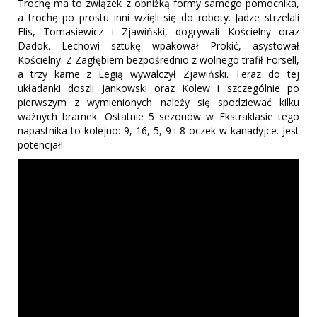
Trochę ma to związek z obniżką formy samego pomocnika,
a trochę po prostu inni wzięli się do roboty. Jadze strzelali
Flis, Tomasiewicz i Zjawiński, dogrywali Kościelny oraz
Dadok. Lechowi sztukę wpakował Prokić, asystował
Kościelny. Z Zagłębiem bezpośrednio z wolnego trafił Forsell,
a trzy karne z Legią wywalczył Zjawiński. Teraz do tej
układanki doszli Jankowski oraz Kolew i szczególnie po
pierwszym z wymienionych należy się spodziewać kilku
ważnych bramek. Ostatnie 5 sezonów w Ekstraklasie tego
napastnika to kolejno: 9, 16, 5, 9 i 8 oczek w kanadyjce. Jest
potencjał!