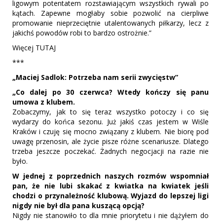
ligowym potentatem rozstawiającym wszystkich rywali po
kątach. Zapewne mogłaby sobie pozwolić na cierpliwe
promowanie nieprzeciętnie utalentowanych piłkarzy, lecz z
jakichś powodów robi to bardzo ostrożnie.”
Więcej TUTAJ
***
„Maciej Sadlok: Potrzeba nam serii zwycięstw”
„Co dalej po 30 czerwca? Wtedy kończy się panu
umowa z klubem.
Zobaczymy, jak to się teraz wszystko potoczy i co się
wydarzy do końca sezonu. Już jakiś czas jestem w Wiśle
Kraków i czuję się mocno związany z klubem. Nie biorę pod
uwagę przenosin, ale życie pisze różne scenariusze. Dlatego
trzeba jeszcze poczekać. Żadnych negocjacji na razie nie
było.
W jednej z poprzednich naszych rozmów wspomniał
pan, że nie lubi skakać z kwiatka na kwiatek jeśli
chodzi o przynależność klubową. Wyjazd do lepszej ligi
nigdy nie był dla pana kuszącą opcją?
Nigdy nie stanowiło to dla mnie priorytetu i nie dążyłem do