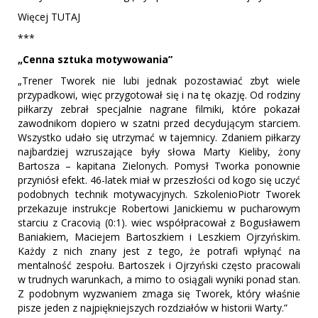
Więcej TUTAJ
***
„Cenna sztuka motywowania”
„Trener Tworek nie lubi jednak pozostawiać zbyt wiele
przypadkowi, więc przygotował się i na tę okazję. Od rodziny
piłkarzy zebrał specjalnie nagrane filmiki, które pokazał
zawodnikom dopiero w szatni przed decydującym starciem.
Wszystko udało się utrzymać w tajemnicy. Zdaniem piłkarzy
najbardziej wzruszające były słowa Marty Kieliby, żony
Bartosza – kapitana Zielonych. Pomysł Tworka ponownie
przyniósł efekt. 46-latek miał w przeszłości od kogo się uczyć
podobnych technik motywacyjnych. SzkolenioPiotr Tworek
przekazuje instrukcje Robertowi Janickiemu w pucharowym
starciu z Cracovią (0:1). wiec współpracował z Bogusławem
Baniakiem, Maciejem Bartoszkiem i Leszkiem Ojrzyńskim.
Każdy z nich znany jest z tego, że potrafi wpłynąć na
mentalność zespołu. Bartoszek i Ojrzyński często pracowali
w trudnych warunkach, a mimo to osiągali wyniki ponad stan.
Z podobnym wyzwaniem zmaga się Tworek, który właśnie
pisze jeden z najpiękniejszych rozdziałów w historii Warty.”