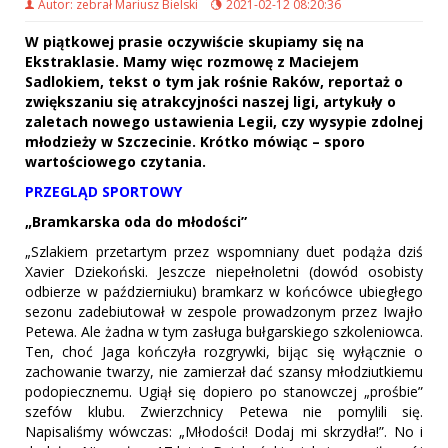
Autor: zebrał Mariusz Bielski
2021-02-12 08:20:36
W piątkowej prasie oczywiście skupiamy się na
Ekstraklasie. Mamy więc rozmowę z Maciejem
Sadlokiem, tekst o tym jak rośnie Raków, reportaż o
zwiększaniu się atrakcyjności naszej ligi, artykuły o
zaletach nowego ustawienia Legii, czy wysypie zdolnej
młodzieży w Szczecinie. Krótko mówiąc – sporo
wartościowego czytania.
PRZEGLĄD SPORTOWY
„Bramkarska oda do młodości”
„Szlakiem przetartym przez wspomniany duet podąża dziś
Xavier Dziekoński. Jeszcze niepełnoletni (dowód osobisty
odbierze w październiuku) bramkarz w końcówce ubiegłego
sezonu zadebiutował w zespole prowadzonym przez Iwajło
Petewa. Ale żadna w tym zasługa bułgarskiego szkoleniowca.
Ten, choć Jaga kończyła rozgrywki, bijąc się wyłącznie o
zachowanie twarzy, nie zamierzał dać szansy młodziutkiemu
podopiecznemu. Ugiął się dopiero po stanowczej „prośbie”
szefów klubu. Zwierzchnicy Petewa nie pomylili się.
Napisaliśmy wówczas: „Młodości! Dodaj mi skrzydła!”. No i