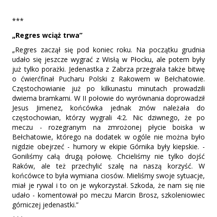
***
„Regres wciąż trwa”
„Regres zaczął się pod koniec roku. Na początku grudnia
udało się jeszcze wygrać z Wisłą w Płocku, ale potem były
już tylko porażki. Jedenastka z Zabrza przegrała także bitwę
o ćwierćfinał Pucharu Polski z Rakowem w Bełchatowie.
Częstochowianie już po kilkunastu minutach prowadzili
dwiema bramkami. W II połowie do wyrównania doprowadził
Jesus Jimenez, końcówka jednak znów należała do
częstochowian, którzy wygrali 4:2. Nic dziwnego, że po
meczu - rozegranym na zmrożonej płycie boiska w
Bełchatowie, którego na dodatek w ogóle nie można było
nigdzie obejrzeć - humory w ekipie Górnika były kiepskie. -
Goniliśmy całą drugą połowę. Chcieliśmy nie tylko dojść
Raków, ale też przechylić szalę na naszą korzyść. W
końcówce to była wymiana ciosów. Mieliśmy swoje sytuacje,
miał je rywal i to on je wykorzystał. Szkoda, że nam się nie
udało - komentował po meczu Marcin Brosz, szkoleniowiec
górniczej jedenastki.”