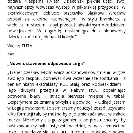
dodała. Niespełna 17-letni Dziekoński pięknie uczcił swój
najważniejszy wówczas występ w piłkarskiej przygodzie. W
ekstraklasowym debiucie przeciwko Śląskowi Wrocław
popisał się kilkoma interwencjami, w stylu bramkarza z
wieloletnim stażem, a był przecież absolutnym młodziutkim
nowicjuszem. W nagrodę następnego dnia blondwłosy
dzieciak trafi ł do jedenastki kolejki.”
Więcej TUTAJ
***
„Nowe ustawienie odpowiada Legii”
„Trener Czesław Michniewicz postanowił coś zmienić w grze
swojego zespołu, ponieważ dwa wcześniejsze spotkania – z
beniaminkami ekstraklasy PGE Stalą oraz Podbeskidziem –
jego drużyna przegrała w słabym stylu, popełniając
potworne błędy, i straciła pierwsze miejsce w tabeli.
Eksperyment ze zmianą taktyki się powiódł. – Odkąd jestem
w Legii powtarzam, że zamierzamy nauczyć zespół używania
kilku formacji tak, by można było je zmieniać nawet w trakcie
meczu. Nie róbmy z tego zagadnienia, po prostu chcemy, by
nasi zawodnicy byli elastyczni i wiedzieli, że w zależności od
tego co wydarzy się na placu, możemy korygować pewne