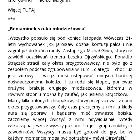
kreatywność – uważa Magdoń.”
Więcej TUTAJ
***
„Beniaminek szuka młodzieżowca”
„Wszystko popsuło się pod koniec listopada. Wówczas 21-
letni wychowanek JKS Jarosław doznał kontuzji palca i nie
zagrał już do końca rundy. Zastąpił go Michał Gliwa, który nie
zawiódł oczekiwań trenera Leszka Ojrzyńskiego. Ponadto
Strączek stracił cały okres przygotowawczy, nie było go z
zespołem podczas zgrupowania w Turcji, dlatego – choć już
jest zdrowy – wciąż musi ustępować miejsca bardziej
doświadczonemu koledze. I tu rodzi się kłopot, ponieważ
drużynie brakuje drugiego młodzieżowca, któremu w
równym stopniu można by zaufać, jak jesienią Strączkowi. –
Mamy kilku młodych chłopaków, którzy przepracowali z nami
okres przygotowawczy. Cały czas pracujemy z nimi, a kiedy
aura się poprawi i będziemy mieć trawiaste boiska,
zaczniemy więcej ćwiczyć z nimi indywidualnie. Wtedy
wskoczą na jeszcze wyższy poziom. To jest grupa ambitnych
zawodników. Wszyscy muszą być gotowi do gry, bo w
każdym momencie mogą być potrzebni – mówi Ojrzyński.”