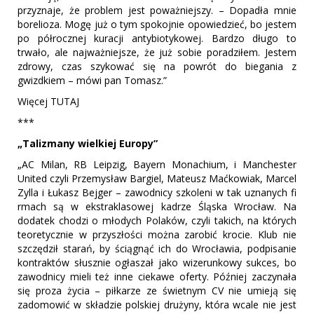
przyznaje, że problem jest poważniejszy. – Dopadła mnie
borelioza. Mogę już o tym spokojnie opowiedzieć, bo jestem
po półrocznej kuracji antybiotykowej. Bardzo długo to
trwało, ale najważniejsze, że już sobie poradziłem. Jestem
zdrowy, czas szykować się na powrót do biegania z
gwizdkiem – mówi pan Tomasz.”
Więcej TUTAJ
***
„Talizmany wielkiej Europy”
„AC Milan, RB Leipzig, Bayern Monachium, i Manchester
United czyli Przemysław Bargiel, Mateusz Maćkowiak, Marcel
Zylla i Łukasz Bejger – zawodnicy szkoleni w tak uznanych fi
rmach są w ekstraklasowej kadrze Śląska Wrocław. Na
dodatek chodzi o młodych Polaków, czyli takich, na których
teoretycznie w przyszłości można zarobić krocie. Klub nie
szczędził starań, by ściągnąć ich do Wrocławia, podpisanie
kontraktów słusznie ogłaszał jako wizerunkowy sukces, bo
zawodnicy mieli też inne ciekawe oferty. Później zaczynała
się proza życia – piłkarze ze świetnym CV nie umieją się
zadomowić w składzie polskiej drużyny, która wcale nie jest