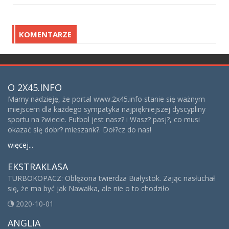
KOMENTARZE
O 2X45.INFO
Mamy nadzieję, że portal www.2x45.info stanie się ważnym
miejscem dla każdego sympatyka najpiękniejszej dyscypliny
sportu na ?wiecie. Futbol jest nasz? i Wasz? pasj?, co musi
okazać się dobr? mieszank?. Doł?cz do nas!
więcej...
EKSTRAKLASA
TURBOKOPACZ: Oblężona twierdza Białystok. Zając nasłuchał
się, że ma być jak Nawałka, ale nie o to chodziło
2020-10-01
ANGLIA