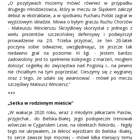
„O pozytywach możemy mówić również w przypadku
drugiego młodzieżowca, który w meczu ze Śląskiem zaliczył
debiut w ekstraklasie, a w spotkaniu Pucharu Polski zagrał w
wyjściowym składzie. Mowa o byłym graczu Ruchu Chorzów
- Mateuszu Wincierszu. Skrzydłowy skorzystał z jednego z
wielu prezentów szczecińskiej defensywy i podwyższył
prowadzenie na 2:0. Trzeba przyznać, że ten 20-latek
poczyna sobie odważnie, uwzględniając, że jeszcze tak
niedawno grał na poziomie III ligi. - Jestem bardzo
zadowolony. Jest to spełnienie kolejnego z marzeń, mogłem
dołożyć cegiełkę do zwycięstwa nad Pogonią i... na pewno
nie chciałbym na tym poprzestać. Cieszymy się z wygranej
oraz z tego, że udało się awansować - mówił po meczu
szczęśliwy Mateusz Winciersz.”
***
„Setka w rodzinnym mieście”
„W wakacje 2020 roku, wraz z młodymi piłkarzami Pasów,
przyjechał... do Bielska-Białej. Jego podopieczni trenowali
wówczas w Cygańskim Lesie, na obiektach Rekordu. - Nigdy
tego nie ukrywałem, że ilekroć wjeżdżam do Bielska -Białej,
to serce zawsze bije mocniej – mówił kilka miesięcy temu