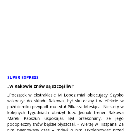
SUPER EXPRESS
„W Rakowie znów są szczęśliwi”
„Początek w ekstraklasie Ivi Lopez miał obiecujący. Szybko
wskoczył do składu Rakowa, był skuteczny i w efekcie w
październiku przypadł mu tytuł Piłkarza Miesiąca. Niestety w
kolejnych tygodniach obniżył loty. Jednak trener Rakowa
Marek Papszun uspokajał. Był przekonany, że jego
podopieczny znów będzie błyszczał. – Wierzę w Hiszpana. Za
nim zwariowany czas – mówił o nim szkoleniowiec przed