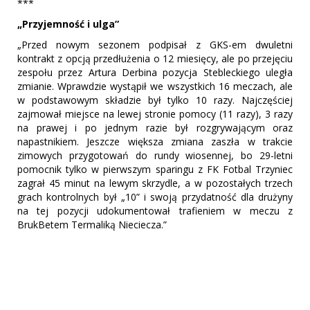
***
„Przyjemność i ulga”
„Przed nowym sezonem podpisał z GKS-em dwuletni
kontrakt z opcją przedłużenia o 12 miesięcy, ale po przejęciu
zespołu przez Artura Derbina pozycja Stebleckiego uległa
zmianie. Wprawdzie wystąpił we wszystkich 16 meczach, ale
w podstawowym składzie był tylko 10 razy. Najczęściej
zajmował miejsce na lewej stronie pomocy (11 razy), 3 razy
na prawej i po jednym razie był rozgrywającym oraz
napastnikiem. Jeszcze większa zmiana zaszła w trakcie
zimowych przygotowań do rundy wiosennej, bo 29-letni
pomocnik tylko w pierwszym sparingu z FK Fotbal Trzyniec
zagrał 45 minut na lewym skrzydle, a w pozostałych trzech
grach kontrolnych był „10” i swoją przydatność dla drużyny
na tej pozycji udokumentował trafieniem w meczu z
BrukBetem Termaliką Nieciecza.”