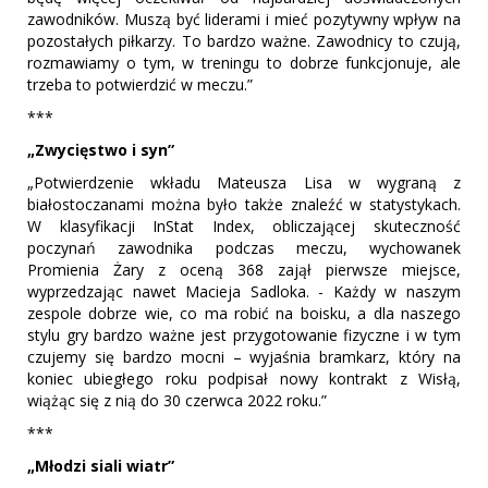
zawodników. Muszą być liderami i mieć pozytywny wpływ na
pozostałych piłkarzy. To bardzo ważne. Zawodnicy to czują,
rozmawiamy o tym, w treningu to dobrze funkcjonuje, ale
trzeba to potwierdzić w meczu.”
***
„Zwycięstwo i syn”
„Potwierdzenie wkładu Mateusza Lisa w wygraną z
białostoczanami można było także znaleźć w statystykach.
W klasyfikacji InStat Index, obliczającej skuteczność
poczynań zawodnika podczas meczu, wychowanek
Promienia Żary z oceną 368 zajął pierwsze miejsce,
wyprzedzając nawet Macieja Sadloka. - Każdy w naszym
zespole dobrze wie, co ma robić na boisku, a dla naszego
stylu gry bardzo ważne jest przygotowanie fizyczne i w tym
czujemy się bardzo mocni – wyjaśnia bramkarz, który na
koniec ubiegłego roku podpisał nowy kontrakt z Wisłą,
wiążąc się z nią do 30 czerwca 2022 roku.”
***
„Młodzi siali wiatr”