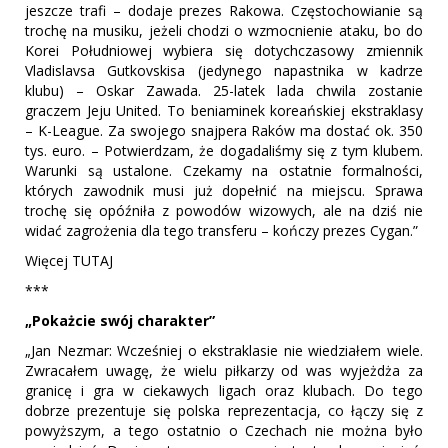
jeszcze trafi – dodaje prezes Rakowa. Częstochowianie są
trochę na musiku, jeżeli chodzi o wzmocnienie ataku, bo do
Korei Południowej wybiera się dotychczasowy zmiennik
Vladislavsa Gutkovskisa (jedynego napastnika w kadrze
klubu) – Oskar Zawada. 25-latek lada chwila zostanie
graczem Jeju United. To beniaminek koreańskiej ekstraklasy
– K-League. Za swojego snajpera Raków ma dostać ok. 350
tys. euro. – Potwierdzam, że dogadaliśmy się z tym klubem.
Warunki są ustalone. Czekamy na ostatnie formalności,
których zawodnik musi już dopełnić na miejscu. Sprawa
trochę się opóźniła z powodów wizowych, ale na dziś nie
widać zagrożenia dla tego transferu – kończy prezes Cygan.”
Więcej TUTAJ
***
„Pokażcie swój charakter”
„Jan Nezmar: Wcześniej o ekstraklasie nie wiedziałem wiele.
Zwracałem uwagę, że wielu piłkarzy od was wyjeżdża za
granicę i gra w ciekawych ligach oraz klubach. Do tego
dobrze prezentuje się polska reprezentacja, co łączy się z
powyższym, a tego ostatnio o Czechach nie można było