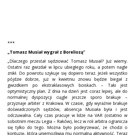
***
„Tomasz Musiał wygrał z Boreliozą”
„Dlaczego przestał sędziować Tomasz Musiał? Już wiemy.
Ostatni raz gwizdał w lipcu ubiegłego roku, a potem nagle
znikł. Do powrotu szykuje się dopiero teraz. Jeżeli wszystko
pójdzie dobrze, już w kwietniu znowu będzie biegał z
gwizdkiem po ekstraklasowych boiskach. – Taki jest
optymistyczny plan. Z dnia na dzień jest coraz lepiej, ale do
normalnej dyspozycji ciągle jeszcze sporo brakuje –
przyznaje arbiter z Krakowa. W czasie, gdy wyraźnie brakuje
doświadczonych sędziów, absencja Musiała była i jest
odczuwalna. Cały czas pracuje w lidze na VAR (ostatnio w
sobotnim meczu Legia – Raków), lecz w roli arbitra ogranicza
się tylko do tego. Można było podejrzewać, że chodzi o
kontuzję, która uniemożliwia mu normalną aktywność. Teraz