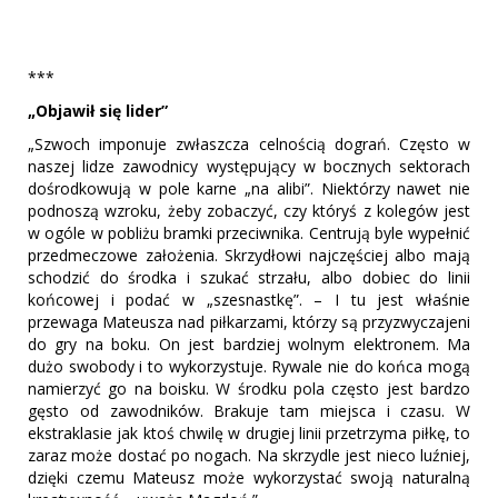
***
„Objawił się lider”
„Szwoch imponuje zwłaszcza celnością dograń. Często w
naszej lidze zawodnicy występujący w bocznych sektorach
dośrodkowują w pole karne „na alibi”. Niektórzy nawet nie
podnoszą wzroku, żeby zobaczyć, czy któryś z kolegów jest
w ogóle w pobliżu bramki przeciwnika. Centrują byle wypełnić
przedmeczowe założenia. Skrzydłowi najczęściej albo mają
schodzić do środka i szukać strzału, albo dobiec do linii
końcowej i podać w „szesnastkę”. – I tu jest właśnie
przewaga Mateusza nad piłkarzami, którzy są przyzwyczajeni
do gry na boku. On jest bardziej wolnym elektronem. Ma
dużo swobody i to wykorzystuje. Rywale nie do końca mogą
namierzyć go na boisku. W środku pola często jest bardzo
gęsto od zawodników. Brakuje tam miejsca i czasu. W
ekstraklasie jak ktoś chwilę w drugiej linii przetrzyma piłkę, to
zaraz może dostać po nogach. Na skrzydle jest nieco luźniej,
dzięki czemu Mateusz może wykorzystać swoją naturalną