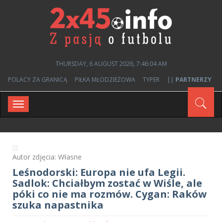
THURSDAY, 6 AUGUST 2026, 7:46:05 AM
POLACY ZA GRANICĄ
PIŁKA MŁODZIEŻOWA
TYPER
||
PARTNERZY
Toggle
navigation
Autor zdjęcia: Własne
Leśnodorski: Europa nie ufa Legii.
Sadlok: Chciałbym zostać w Wiśle, ale
póki co nie ma rozmów. Cygan: Raków
szuka napastnika