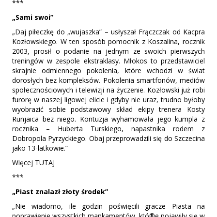
***
„Sami swoi”
„Daj piłeczkę do „wujaszka” – usłyszał Frączczak od Kacpra
Kozłowskiego. W ten sposób pomocnik z Koszalina, rocznik
2003, prosił o podanie na jednym ze swoich pierwszych
treningów w zespole ekstraklasy. Młokos to przedstawiciel
skrajnie odmiennego pokolenia, które wchodzi w świat
dorosłych bez kompleksów. Pokolenia smartfonów, mediów
społecznościowych i telewizji na życzenie. Kozłowski już robi
furorę w naszej ligowej elicie i gdyby nie uraz, trudno byłoby
wyobrazić sobie podstawowy skład ekipy trenera Kosty
Runjaica bez niego. Kontuzja wyhamowała jego kumpla z
rocznika – Huberta Turskiego, napastnika rodem z
Dobropola Pyrzyckiego. Obaj przeprowadzili się do Szczecina
jako 13-latkowie.”
Więcej TUTAJ
***
„Piast znalazł złoty środek”
„Nie wiadomo, ile godzin poświęcili gracze Piasta na
poprawienie wszystkich mankamentów, któ®e pojawiły się w