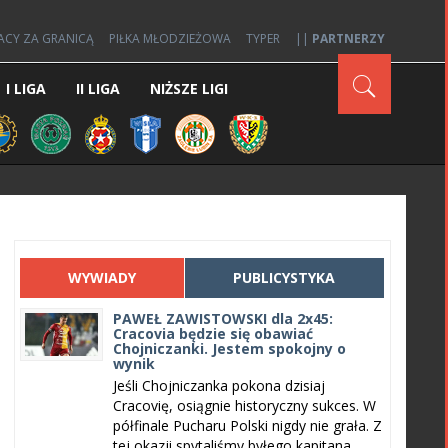
ACY ZA GRANICĄ
PIŁKA MŁODZIEŻOWA
TYPER
||
PARTNERZY
I LIGA
II LIGA
NIŻSZE LIGI
WYWIADY
PUBLICYSTYKA
PAWEŁ ZAWISTOWSKI dla 2x45:
Cracovia będzie się obawiać
Chojniczanki. Jestem spokojny o
wynik
Jeśli Chojniczanka pokona dzisiaj
Cracovię, osiągnie historyczny sukces. W
półfinale Pucharu Polski nigdy nie grała. Z
tej okazji spytaliśmy byłego kapitana