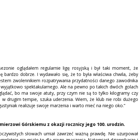
zonie oglądałem regularnie ligę rosyjską i był taki moment, że
 bardzo dobrze. I wydawało się, że to była właściwa chwila, żeby
jestem zwolennikiem rozpatrywania przydatności danego zawodnika
 wyjątkowo spektakularnego. Ale na pewno po takich dwóch golach
ądać, bo ma swoje atuty, przy czym nie są to tylko kilogramy czy
e w drugim tempie, szuka uderzenia. Wiem, że klub nie robi dużego
ustyniak realizuje swoje marzenia i warto mieć na niego oko.”
mierzowi Górskiemu z okazji rocznicy jego 100. urodzin.
y oczywistych słowach umiał zawrzeć ważną prawdę. Nie uzurpował
mpletnie nie miało to dla niego znaczenia. Natomiast dziennikarze i