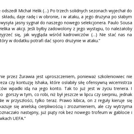
e odszedł Michał Helik (…) Po trzech solidnych sezonach wyjechał do
 do składu, daje radę i w obronie, i w ataku, a jego drużyna po słabym
ł wysyła jasny sygnał do naszego nowego selekcjonera. Paulo Sousa
elika w akcji. Jeśli byłby zadowolony z jego występu, to należałoby
rzyjrzeć się, jak wygląda wśród kadrowiczów (…) Nie stać nas na
tóry w dodatku potrafi dać sporo drużynie w ataku.”
ie przez Żurawia jest uproszczeniem, ponieważ szkoleniowiec nie
a czy kontuzję Ishaka, które osłabiły siłę ofensywną wicemistrza
ów wpadki idą na jego konto. Tak to już jest w życiu trenera. I
o gorszy w tym, co robi, niż był jeszcze w lipcu czy sierpniu, jednak
 w przyszłości, tylko teraz. Prawo kibica, on z reguły kieruje się
zuje się anielską cierpliwością i zrozumieniem, ale czy wytrzyma
znaczało następny, już piąty rok bez nowego trofeum w gablocie i
wkach UEFA.”