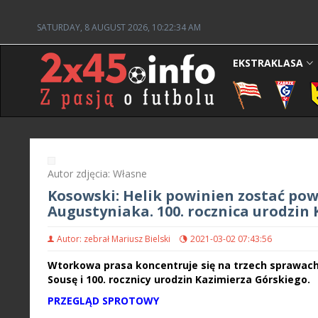
SATURDAY, 8 AUGUST 2026, 10:22:35 AM
EKSTRAKLASA
Autor zdjęcia: Własne
Kosowski: Helik powinien zostać pow
Augustyniaka. 100. rocznica urodzin
Autor: zebrał Mariusz Bielski
2021-03-02 07:43:56
Wtorkowa prasa koncentruje się na trzech sprawach
Sousę i 100. rocznicy urodzin Kazimierza Górskiego.
PRZEGLĄD SPROTOWY