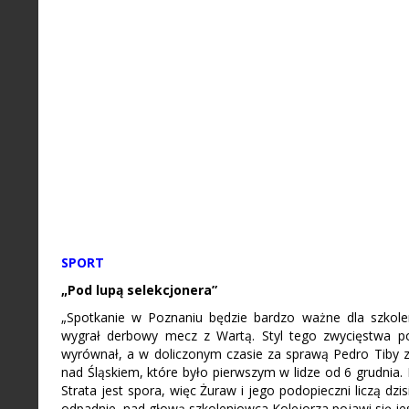
SPORT
„Pod lupą selekcjonera”
„Spotkanie w Poznaniu będzie bardzo ważne dla szkol
wygrał derbowy mecz z Wartą. Styl tego zwycięstwa po
wyrównał, a w doliczonym czasie za sprawą Pedro Tiby z
nad Śląskiem, które było pierwszym w lidze od 6 grudnia.
Strata jest spora, więc Żuraw i jego podopieczni liczą dz
odpadnie, nad głową szkoleniowca Kolejorza pojawi się je