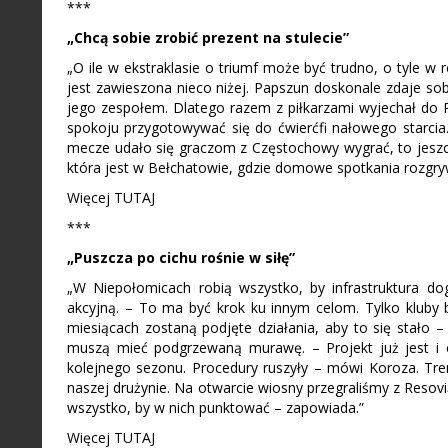
***
„Chcą sobie zrobić prezent na stulecie”
„O ile w ekstraklasie o triumf może być trudno, o tyle w
jest zawieszona nieco niżej. Papszun doskonale zdaje sob
jego zespołem. Dlatego razem z piłkarzami wyjechał do
spokoju przygotowywać się do ćwierćfi nałowego starcia
mecze udało się graczom z Częstochowy wygrać, to jeszcz
która jest w Bełchatowie, gdzie domowe spotkania rozgr
Więcej TUTAJ
***
„Puszcza po cichu rośnie w siłę”
„W Niepołomicach robią wszystko, by infrastruktura do
akcyjną. – To ma być krok ku innym celom. Tylko kluby
miesiącach zostaną podjęte działania, aby to się stało 
muszą mieć podgrzewaną murawę. – Projekt już jest i c
kolejnego sezonu. Procedury ruszyły – mówi Koroza. Tre
naszej drużynie. Na otwarcie wiosny przegraliśmy z Resov
wszystko, by w nich punktować – zapowiada.”
Więcej TUTAJ