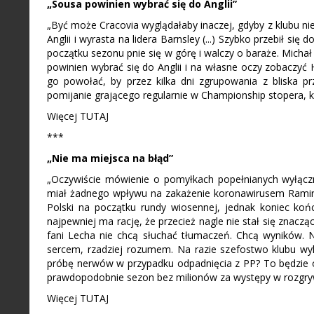
„Sousa powinien wybrać się do Anglii”
„Być może Cracovia wyglądałaby inaczej, gdyby z klubu ni
Anglii i wyrasta na lidera Barnsley (...) Szybko przebił się
początku sezonu pnie się w górę i walczy o baraże. Micha
powinien wybrać się do Anglii i na własne oczy zobaczyć H
go powołać, by przez kilka dni zgrupowania z bliska p
pomijanie grającego regularnie w Championship stopera, k
Więcej TUTAJ
***
„Nie ma miejsca na błąd”
„Oczywiście mówienie o pomyłkach popełnianych wyłączn
miał żadnego wpływu na zakażenie koronawirusem Ramirez
Polski na początku rundy wiosennej, jednak koniec końc
najpewniej ma rację, że przecież nagle nie stał się znacząc
fani Lecha nie chcą słuchać tłumaczeń. Chcą wyników. Nie
sercem, rzadziej rozumem. Na razie szefostwo klubu wyka
próbę nerwów w przypadku odpadnięcia z PP? To będzie o
prawdopodobnie sezon bez milionów za występy w rozgry
Więcej TUTAJ