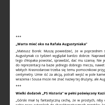
***
„Warto mieć oko na Rafała Augustyniaka”
„Mateusz Borek: Muszę powiedzieć, że w poprzednim se
Augustyniak co tydzień wyglądał bardzo dobrze. Naprawdę
tego chłopaka powołać, sprawdzić, dać mu szansę. Nie 
do reprezentacji na bazie jednego dobrego meczu, nawet
wbitych Krasnodarowi trzeba się temu pomocnikowi przygl
centymetry. Umie iść za akcją, potrafi wejść w pole karn
wrażenia i Sousa może nie znać nazwy tej drużyny, ale Aug
***
Wielki dodatek „PS Historia” w pełni poświęcony Kazi
„Górski miał tę fantastyczną cechę, że w prostych, nib
sobie praw autorskich do charakterystycznych zwrotów, ko