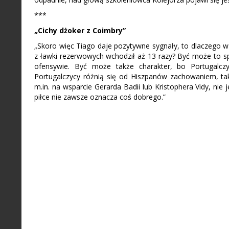
***
„Cichy dżoker z Coimbry”
„Skoro więc Tiago daje pozytywne sygnały, to dlaczego w 
z ławki rezerwowych wchodził aż 13 razy? Być może to sp
ofensywie. Być może także charakter, bo Portugalczyk
Portugalczycy różnią się od Hiszpanów zachowaniem, tak
m.in. na wsparcie Gerarda Badii lub Kristophera Vidy, nie
piłce nie zawsze oznacza coś dobrego.”