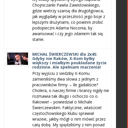
Chojniczanki Pawła Zawistowskiego,
gdzie wietrzy szansę dla drugoligowca,
jak wyglądały w przeszłości jego boje z
lepszymi drużynami, co powinni zrobić
podopieczni Adama Noconia, by
awansować i czy jego zdaniem tak się
stanie.
MICHAŁ ŚWIERCZEWSKI dla 2x45:
Gdyby nie Raków, X-Kom byłby
większy i miałbym poukładane życie
rodzinne. Ale spełniam marzenia!
Przy wyjściu z siedziby X-Komu
zamieniliśmy dwa słowa z jednym z
pracowników firmy. – Ile gadaliście?
Cholera, o naszej firmie i branży nigdy nie
rozmawia tak długo i ochoczo co o
Rakowie! – powiedział o Michale
Świerczewskim. Faktycznie, właściciel
częstochowskiego klubu sprawiał
wrażeie, jakby mógł o nim mówić przez
całą dobę. My spędziliśmy z nim ponad