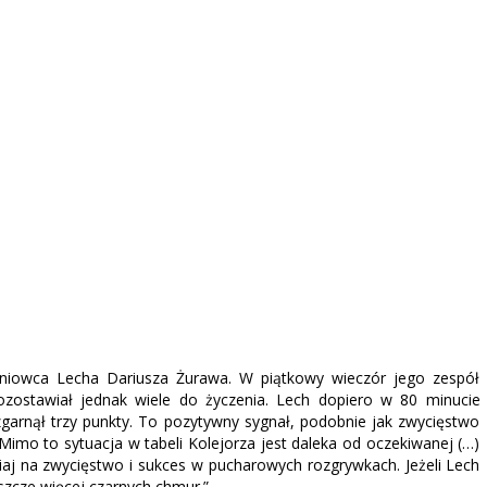
eniowca Lecha Dariusza Żurawa. W piątkowy wieczór jego zespół
zostawiał jednak wiele do życzenia. Lech dopiero w 80 minucie
garnął trzy punkty. To pozytywny sygnał, podobnie jak zwycięstwo
 Mimo to sytuacja w tabeli Kolejorza jest daleka od oczekiwanej (…)
isiaj na zwycięstwo i sukces w pucharowych rozgrywkach. Jeżeli Lech
szcze więcej czarnych chmur.”