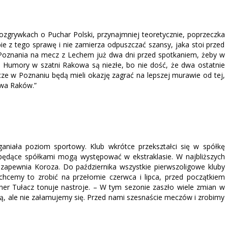
 rozgrywkach o Puchar Polski, przynajmniej teoretycznie, poprzeczka
ie z tego sprawę i nie zamierza odpuszczać szansy, jaka stoi przed
 Poznania na mecz z Lechem już dwa dni przed spotkaniem, żeby w
. Humory w szatni Rakowa są niezłe, bo nie dość, że dwa ostatnie
e w Poznaniu będą mieli okazję zagrać na lepszej murawie od tej,
ywa Raków.”
ganiała poziom sportowy. Klub wkrótce przekształci się w spółkę
 będące spółkami mogą występować w ekstraklasie. W najbliższych
– zapewnia Koroza. Do października wszystkie pierwszoligowe kluby
hcemy to zrobić na przełomie czerwca i lipca, przed początkiem
ner Tułacz tonuje nastroje. – W tym sezonie zaszło wiele zmian w
ią, ale nie załamujemy się. Przed nami szesnaście meczów i zrobimy