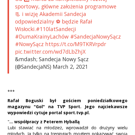
sportowy, główne założenia programowe
📃 i wizję Akademii Sandecja
odpowiedzialny ⚽️ będzie Rafał
Wisłocki.#110latSandecji
#DumaKrainyLachów #SandecjaNowySącz
#NowySącz https://t.co/M9TKRVrpdr
pic.twitter.com/wd7dLbZhjX
&mdash; Sandecja Nowy Sącz
(@SandecjaNS) March 2, 2021
***
Rafał Boguski był gościem poniedziałkowego
magazynu "Gol" na TVP Sport. Jego najciekawsze
wypowiedzi cytuje portal sport.tvp.pl.
"
... współpracy z Peterem Hyballą
Lubi stawiać na młodzież, wprowadził do drużyny wielu
młodych. Ja tylko na treningach mogłem pokazywać swoją