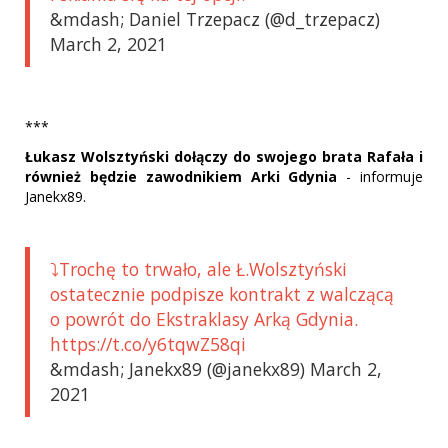
&mdash; Daniel Trzepacz (@d_trzepacz)
March 2, 2021
***
Łukasz Wolsztyński dołączy do swojego brata Rafała i
również będzie zawodnikiem Arki Gdynia
- informuje
Janekx89.
⤵️Trochę to trwało, ale Ł.Wolsztyński
ostatecznie podpisze kontrakt z walczącą
o powrót do Ekstraklasy Arką Gdynia.
https://t.co/y6tqwZ58qi
&mdash; Janekx89 (@janekx89) March 2,
2021