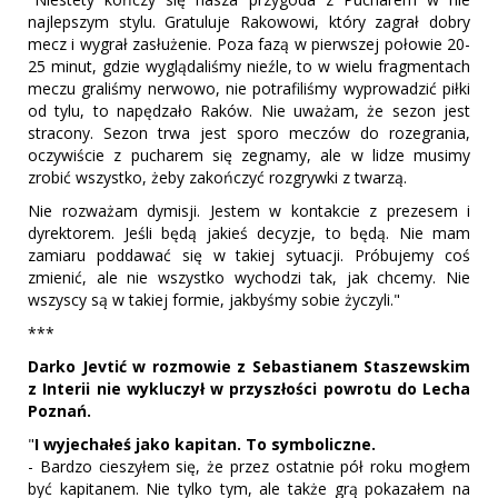
najlepszym stylu. Gratuluje Rakowowi, który zagrał dobry
mecz i wygrał zasłużenie. Poza fazą w pierwszej połowie 20-
25 minut, gdzie wyglądaliśmy nieźle, to w wielu fragmentach
meczu graliśmy nerwowo, nie potrafiliśmy wyprowadzić piłki
od tylu, to napędzało Raków. Nie uważam, że sezon jest
stracony. Sezon trwa jest sporo meczów do rozegrania,
oczywiście z pucharem się zegnamy, ale w lidze musimy
zrobić wszystko, żeby zakończyć rozgrywki z twarzą.
Nie rozważam dymisji. Jestem w kontakcie z prezesem i
dyrektorem. Jeśli będą jakieś decyzje, to będą. Nie mam
zamiaru poddawać się w takiej sytuacji. Próbujemy coś
zmienić, ale nie wszystko wychodzi tak, jak chcemy. Nie
wszyscy są w takiej formie, jakbyśmy sobie życzyli."
***
Darko Jevtić w rozmowie z Sebastianem Staszewskim
z Interii nie wykluczył w przyszłości powrotu do Lecha
Poznań.
"
I wyjechałeś jako kapitan. To symboliczne.
- Bardzo cieszyłem się, że przez ostatnie pół roku mogłem
być kapitanem. Nie tylko tym, ale także grą pokazałem na