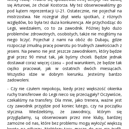
się Arturowi, że chciał Kostorza. My też obserwowaliśmy go
pod kątem reprezentacji U-21. Ostatecznie, nie pojechał na
mistrzostwa. Nie rozegrał zbyt wielu spotkań, z różnych
względów, bo była też duża konkurencja. Ale przychodząc do
Legii, wiedziałem, co to za zawodnik. Później było dużo
problemów: zdrowotnych, osobistych, także nie mogliśmy na
niego liczyć. Pojechał z nami na obóz do Dubaju, gdzie
rozpoczął żmudną pracę powrotu po trudnych zawiłościach z
jesieni. Na pewno nie jest jeszcze zawodnikiem, który będzie
grał przez 90 minut tak, jak byśmy chcieli. Będzie jednak
dostawał coraz więcej czasu – pod warunkiem, że będzie tak
ciężko pracował, jak w ostatnich dwóch miesiącach.
Wszystko idzie w dobrym kierunku. Jesteśmy bardzo
zadowoleni.
- Czy nie czułem niepokoju, kiedy przez większość okienka
ruchy transferowe do Legii nieco się przeciągały? Oczywiście,
czekaliśmy na transfery. Dla mnie, jako trenera, ważne jest
czy zawodnik przyjdzie pod koniec lutego, czy na początku
stycznia. Wiedzieliśmy, że zawodnicy, którym się
przyglądamy, są obserwowani przez inne kluby, bardziej
zamożne od nas, które bez problemu mogą wyłożyć większą
kwotę na piłkarzy. Niektórzy tacy gracze do nas nie trafili.