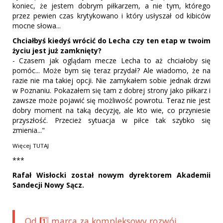
koniec, że jestem dobrym piłkarzem, a nie tym, którego
przez pewien czas krytykowano i który usłyszał od kibiców
mocne słowa...
Chciałbyś kiedyś wrócić do Lecha czy ten etap w twoim
życiu jest już zamknięty?
- Czasem jak oglądam mecze Lecha to aż chciałoby się
pomóc... Może bym się teraz przydał? Ale wiadomo, że na
razie nie ma takiej opcji. Nie zamykałem sobie jednak drzwi
w Poznaniu. Pokazałem się tam z dobrej strony jako piłkarz i
zawsze może pojawić się możliwość powrotu. Teraz nie jest
dobry moment na taką decyzję, ale kto wie, co przyniesie
przyszłość. Przecież sytuacja w piłce tak szybko się
zmienia..."
Więcej
TUTAJ
***
Rafał Wisłocki został nowym dyrektorem Akademii
Sandecji Nowy Sącz.
Od 1️⃣ marca za kompleksowy rozwój