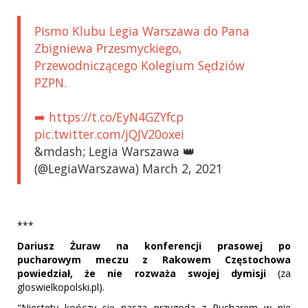
Pismo Klubu Legia Warszawa do Pana
Zbigniewa Przesmyckiego,
Przewodniczącego Kolegium Sędziów
PZPN.
➡️ https://t.co/EyN4GZYfcp
pic.twitter.com/jQJV20oxei
&mdash; Legia Warszawa 👑
(@LegiaWarszawa) March 2, 2021
***
Dariusz Żuraw na konferencji prasowej po
pucharowym meczu z Rakowem Częstochowa
powiedział, że nie rozważa swojej dymisji
(za
gloswielkopolski.pl).
"Niestety kończy się nasza przygoda z Pucharem w nie