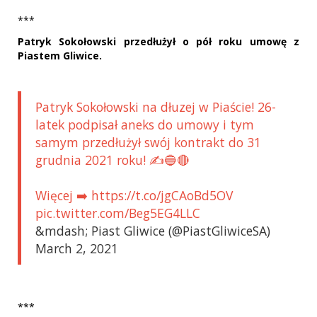
***
Patryk Sokołowski przedłużył o pół roku umowę z
Piastem Gliwice.
Patryk Sokołowski na dłuzej w Piaście! 26-
latek podpisał aneks do umowy i tym
samym przedłużył swój kontrakt do 31
grudnia 2021 roku! ✍️🔵🔴
Więcej ➡️ https://t.co/jgCAoBd5OV
pic.twitter.com/Beg5EG4LLC
&mdash; Piast Gliwice (@PiastGliwiceSA)
March 2, 2021
***