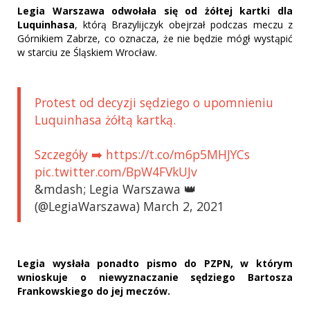
Legia Warszawa odwołała się od żółtej kartki dla
Luquinhasa
, którą Brazylijczyk obejrzał podczas meczu z
Górnikiem Zabrze, co oznacza, że nie będzie mógł wystąpić
w starciu ze Śląskiem Wrocław.
Protest od decyzji sędziego o upomnieniu
Luquinhasa żółtą kartką.
Szczegóły ➡️ https://t.co/m6p5MHJYCs
pic.twitter.com/BpW4FVkUJv
&mdash; Legia Warszawa 👑
(@LegiaWarszawa) March 2, 2021
Legia wysłała ponadto pismo do PZPN, w którym
wnioskuje o niewyznaczanie sędziego Bartosza
Frankowskiego do jej meczów.