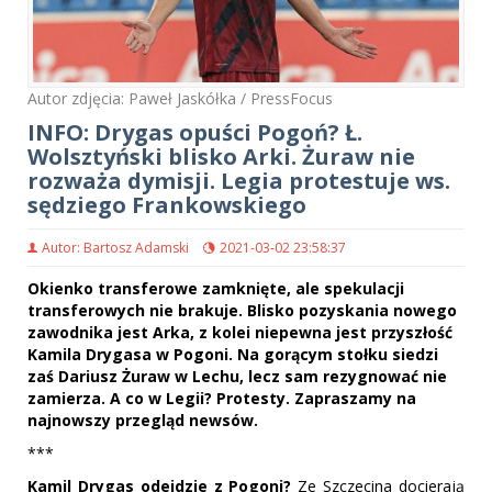
Autor zdjęcia: Paweł Jaskółka / PressFocus
INFO: Drygas opuści Pogoń? Ł.
Wolsztyński blisko Arki. Żuraw nie
rozważa dymisji. Legia protestuje ws.
sędziego Frankowskiego
Autor: Bartosz Adamski
2021-03-02 23:58:37
Okienko transferowe zamknięte, ale spekulacji
transferowych nie brakuje. Blisko pozyskania nowego
zawodnika jest Arka, z kolei niepewna jest przyszłość
Kamila Drygasa w Pogoni. Na gorącym stołku siedzi
zaś Dariusz Żuraw w Lechu, lecz sam rezygnować nie
zamierza. A co w Legii? Protesty. Zapraszamy na
najnowszy przegląd newsów.
***
Kamil Drygas odejdzie z Pogoni?
Ze Szczecina docierają