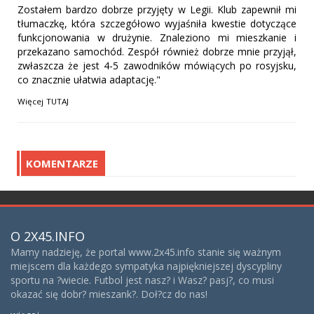
Zostałem bardzo dobrze przyjęty w Legii. Klub zapewnił mi
tłumaczkę, która szczegółowo wyjaśniła kwestie dotyczące
funkcjonowania w drużynie. Znaleziono mi mieszkanie i
przekazano samochód. Zespół również dobrze mnie przyjął,
zwłaszcza że jest 4-5 zawodników mówiących po rosyjsku,
co znacznie ułatwia adaptację."
Więcej
TUTAJ
KOMENTARZE
O 2X45.INFO
Mamy nadzieję, że portal www.2x45.info stanie się ważnym
miejscem dla każdego sympatyka najpiękniejszej dyscypliny
sportu na ?wiecie. Futbol jest nasz? i Wasz? pasj?, co musi
okazać się dobr? mieszank?. Doł?cz do nas!