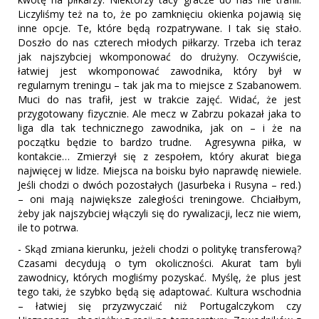
Liczyliśmy też na to, że po zamknięciu okienka pojawią się
inne opcje. Te, które będą rozpatrywane. I tak się stało.
Doszło do nas czterech młodych piłkarzy. Trzeba ich teraz
jak najszybciej wkomponować do drużyny. Oczywiście,
łatwiej jest wkomponować zawodnika, który był w
regularnym treningu – tak jak ma to miejsce z Szabanowem.
Muci do nas trafił, jest w trakcie zajęć. Widać, że jest
przygotowany fizycznie. Ale mecz w Zabrzu pokazał jaka to
liga dla tak technicznego zawodnika, jak on – i że na
początku będzie to bardzo trudne. Agresywna piłka, w
kontakcie… Zmierzył się z zespołem, który akurat biega
najwięcej w lidze. Miejsca na boisku było naprawdę niewiele.
Jeśli chodzi o dwóch pozostałych (Jasurbeka i Rusyna – red.)
– oni mają największe zaległości treningowe. Chciałbym,
żeby jak najszybciej włączyli się do rywalizacji, lecz nie wiem,
ile to potrwa.
- Skąd zmiana kierunku, jeżeli chodzi o politykę transferową?
Czasami decydują o tym okoliczności. Akurat tam byli
zawodnicy, których mogliśmy pozyskać. Myślę, że plus jest
tego taki, że szybko będą się adaptować. Kultura wschodnia
– łatwiej się przyzwyczaić niż Portugalczykom czy