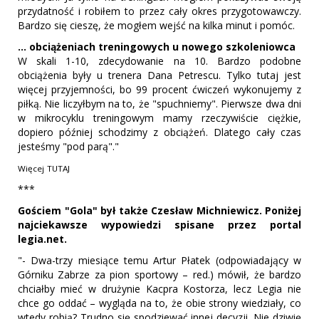
przydatność i robiłem to przez cały okres przygotowawczy.
Bardzo się cieszę, że mogłem wejść na kilka minut i pomóc.
... obciążeniach treningowych u nowego szkoleniowca
W skali 1-10, zdecydowanie na 10. Bardzo podobne
obciążenia były u trenera Dana Petrescu. Tylko tutaj jest
więcej przyjemności, bo 99 procent ćwiczeń wykonujemy z
piłką. Nie liczyłbym na to, że "spuchniemy". Pierwsze dwa dni
w mikrocyklu treningowym mamy rzeczywiście ciężkie,
dopiero później schodzimy z obciążeń. Dlatego cały czas
jesteśmy "pod parą"."
Więcej
TUTAJ
***
Gościem "Gola" był także Czesław Michniewicz. Poniżej
najciekawsze wypowiedzi spisane przez portal
legia.net.
"- Dwa-trzy miesiące temu Artur Płatek (odpowiadający w
Górniku Zabrze za pion sportowy – red.) mówił, że bardzo
chciałby mieć w drużynie Kacpra Kostorza, lecz Legia nie
chce go oddać – wygląda na to, że obie strony wiedziały, co
wtedy robią? Trudno się spodziewać innej decyzji. Nie dziwię