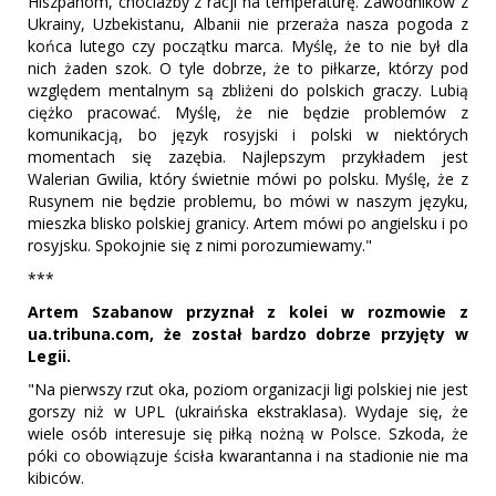
Hiszpanom, chociażby z racji na temperaturę. Zawodników z
Ukrainy, Uzbekistanu, Albanii nie przeraża nasza pogoda z
końca lutego czy początku marca. Myślę, że to nie był dla
nich żaden szok. O tyle dobrze, że to piłkarze, którzy pod
względem mentalnym są zbliżeni do polskich graczy. Lubią
ciężko pracować. Myślę, że nie będzie problemów z
komunikacją, bo język rosyjski i polski w niektórych
momentach się zazębia. Najlepszym przykładem jest
Walerian Gwilia, który świetnie mówi po polsku. Myślę, że z
Rusynem nie będzie problemu, bo mówi w naszym języku,
mieszka blisko polskiej granicy. Artem mówi po angielsku i po
rosyjsku. Spokojnie się z nimi porozumiewamy."
***
Artem Szabanow przyznał z kolei w rozmowie z
ua.tribuna.com, że został bardzo dobrze przyjęty w
Legii.
"Na pierwszy rzut oka, poziom organizacji ligi polskiej nie jest
gorszy niż w UPL (ukraińska ekstraklasa). Wydaje się, że
wiele osób interesuje się piłką nożną w Polsce. Szkoda, że
póki co obowiązuje ścisła kwarantanna i na stadionie nie ma
kibiców.