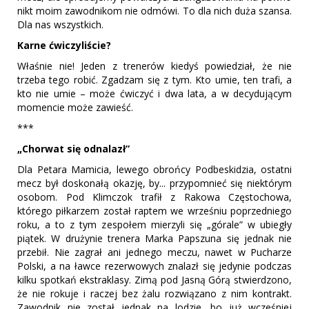
nikt moim zawodnikom nie odmówi. To dla nich duża szansa.
Dla nas wszystkich.
Karne ćwiczyliście?
Właśnie nie! Jeden z trenerów kiedyś powiedział, że nie
trzeba tego robić. Zgadzam się z tym. Kto umie, ten trafi, a
kto nie umie – może ćwiczyć i dwa lata, a w decydującym
momencie może zawieść.
***
„Chorwat się odnalazł”
Dla Petara Mamicia, lewego obrońcy Podbeskidzia, ostatni
mecz był doskonałą okazję, by... przypomnieć się niektórym
osobom. Pod Klimczok trafił z Rakowa Częstochowa,
którego piłkarzem został raptem we wrześniu poprzedniego
roku, a to z tym zespołem mierzyli się „górale” w ubiegły
piątek. W drużynie trenera Marka Papszuna się jednak nie
przebił. Nie zagrał ani jednego meczu, nawet w Pucharze
Polski, a na ławce rezerwowych znalazł się jedynie podczas
kilku spotkań ekstraklasy. Zimą pod Jasną Górą stwierdzono,
że nie rokuje i raczej bez żalu rozwiązano z nim kontrakt.
Zawodnik nie został jednak na lodzie, bo już wcześniej