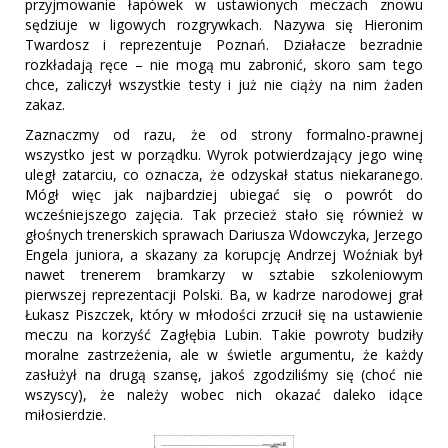
przyjmowanie łapówek w ustawionych meczach znowu
sędziuje w ligowych rozgrywkach. Nazywa się Hieronim
Twardosz i reprezentuje Poznań. Działacze bezradnie
rozkładają ręce – nie mogą mu zabronić, skoro sam tego
chce, zaliczył wszystkie testy i już nie ciąży na nim żaden
zakaz.
Zaznaczmy od razu, że od strony formalno-prawnej
wszystko jest w porządku. Wyrok potwierdzający jego winę
uległ zatarciu, co oznacza, że odzyskał status niekaranego.
Mógł więc jak najbardziej ubiegać się o powrót do
wcześniejszego zajęcia. Tak przecież stało się również w
głośnych trenerskich sprawach Dariusza Wdowczyka, Jerzego
Engela juniora, a skazany za korupcję Andrzej Woźniak był
nawet trenerem bramkarzy w sztabie szkoleniowym
pierwszej reprezentacji Polski. Ba, w kadrze narodowej grał
Łukasz Piszczek, który w młodości zrzucił się na ustawienie
meczu na korzyść Zagłębia Lubin. Takie powroty budziły
moralne zastrzeżenia, ale w świetle argumentu, że każdy
zasłużył na drugą szansę, jakoś zgodziliśmy się (choć nie
wszyscy), że należy wobec nich okazać daleko idące
miłosierdzie.