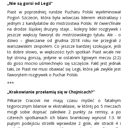
„Nie są gorsi od Legii”
Piast w poprzedniej rundzie Pucharu Polski wyeliminował
Pogoń Szczecin, która była wówczas liderem ekstraklasy i
jednym z kandydatów do mistrzostwa Polski. W ćwierćfinale
na drodze śląskiej drużyny staje… kolejny lider rozgrywek i
jeszcze większy faworyt do mistrzowskiego tytułu. Ale - o
dziwo – gliwiczanie od grudnia 2018 roku nie przegrali z
warszawskim zespołem. Co jeszcze bardziej szokujące, jeśli
to dobre słowo, w większości tych spotkań Piast wcale nie
był stroną gorszą, jedynie w ostatnim ligowym meczu (2:2)
do gości mocno uśmiechnęło się szczęście. Fakt jest jednak
taki, że Piast nie musi obawiać się Legii, która jak zwykle jest
faworytem rozgrywek o Puchar Polski.
***
„Krakowianie przełamią się w Chojnicach?”
Piłkarze Cracovii nie mają czasu myśleć o fatalnym
tegorocznym bilansie w ekstraklasie, w której po 5 meczach
mogli sobie dopisać zaledwie 2 punkty za remisy, a po
czterech spotkaniach ich bilans bramkowy wynosił 1:3. W
piątym podejściu strzelili wprawdzie 2 gole, ale stracili 4 i