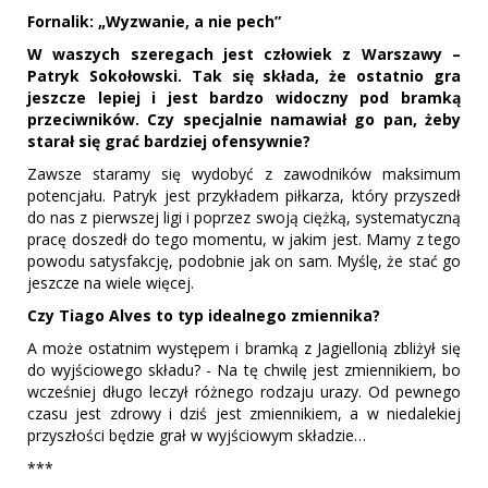
Fornalik: „Wyzwanie, a nie pech”
W waszych szeregach jest człowiek z Warszawy –
Patryk Sokołowski. Tak się składa, że ostatnio gra
jeszcze lepiej i jest bardzo widoczny pod bramką
przeciwników. Czy specjalnie namawiał go pan, żeby
starał się grać bardziej ofensywnie?
Zawsze staramy się wydobyć z zawodników maksimum
potencjału. Patryk jest przykładem piłkarza, który przyszedł
do nas z pierwszej ligi i poprzez swoją ciężką, systematyczną
pracę doszedł do tego momentu, w jakim jest. Mamy z tego
powodu satysfakcję, podobnie jak on sam. Myślę, że stać go
jeszcze na wiele więcej.
Czy Tiago Alves to typ idealnego zmiennika?
A może ostatnim występem i bramką z Jagiellonią zbliżył się
do wyjściowego składu? - Na tę chwilę jest zmiennikiem, bo
wcześniej długo leczył różnego rodzaju urazy. Od pewnego
czasu jest zdrowy i dziś jest zmiennikiem, a w niedalekiej
przyszłości będzie grał w wyjściowym składzie…
***