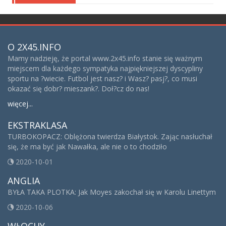
O 2X45.INFO
Mamy nadzieję, że portal www.2x45.info stanie się ważnym
miejscem dla każdego sympatyka najpiękniejszej dyscypliny
sportu na ?wiecie. Futbol jest nasz? i Wasz? pasj?, co musi
okazać się dobr? mieszank?. Doł?cz do nas!
więcej...
EKSTRAKLASA
TURBOKOPACZ: Oblężona twierdza Białystok. Zając nasłuchał
się, że ma być jak Nawałka, ale nie o to chodziło
2020-10-01
ANGLIA
BYŁA TAKA PLOTKA: Jak Moyes zakochał się w Karolu Linettym
2020-10-06
WŁOCHY