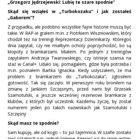
„Grzegorz Jędrzejewski: Lubię te szare spodnie”
Skąd się wziąłeś w „Turbokozaku” i jak zostałeś
„Gaborem”?
Z przypadku, ale podobno wszystkie fajne historie muszą być
takie. W RAP-ie grałem m.in. z Piotrkiem Wiszniowskim, który
chodził też na treningi Reprezentacji Dziennikarzy. Któregoś
dnia zapytał, czy nie miałbym ochoty poprzychodzić, bo są
kłopoty z bramkarzami. Miałem. Po jednym z treningów
zapytałem Andrzeja Twarowskiego, czy istnieje szansa na
staż w Canal+. Udało się, pomagałem, gdzie była potrzeba i
m.in. poznałem Bartka Ignacika. Kiedy usłyszałem, że ma
problem z bramkarzem do „Turbokozaka”, zgłosiłem
gotowość. Tak się zaczęło. W pierwszym roku broniłem na
zmianę z Jankiem Szczęsnym, przed nami był Grzesiek
Szamotulski, a jeszcze wcześniej rezerwowi bramkarze z
klubów, z których był uczestnik. Każdemu życzę, by został
numerem jeden po takich nazwiskach jak Szamotulski i
Szczęsny
Skąd masz te spodnie?
Sam kupuję, ale od kogo – to już tajemnica. W szafie zostało
pięć ostatnich par, jednak kolejne dziesięć już do mnie jedzie.