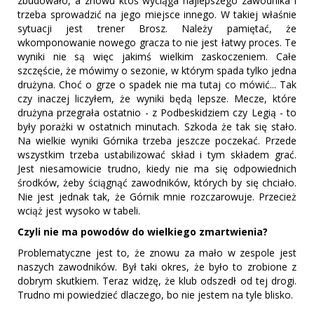
zbudowało, a znowu ktoś wyciąga najlepszego zawodnika i
trzeba sprowadzić na jego miejsce innego. W takiej właśnie
sytuacji jest trener Brosz. Należy pamiętać, że
wkomponowanie nowego gracza to nie jest łatwy proces. Te
wyniki nie są więc jakimś wielkim zaskoczeniem. Całe
szczęście, że mówimy o sezonie, w którym spada tylko jedna
drużyna. Choć o grze o spadek nie ma tutaj co mówić... Tak
czy inaczej liczyłem, że wyniki będą lepsze. Mecze, które
drużyna przegrała ostatnio - z Podbeskidziem czy Legią - to
były porażki w ostatnich minutach. Szkoda że tak się stało.
Na wielkie wyniki Górnika trzeba jeszcze poczekać. Przede
wszystkim trzeba ustabilizować skład i tym składem grać.
Jest niesamowicie trudno, kiedy nie ma się odpowiednich
środków, żeby ściągnąć zawodników, których by się chciało.
Nie jest jednak tak, że Górnik mnie rozczarowuje. Przecież
wciąż jest wysoko w tabeli.
Czyli nie ma powodów do wielkiego zmartwienia?
Problematyczne jest to, że znowu za mało w zespole jest
naszych zawodników. Był taki okres, że było to zrobione z
dobrym skutkiem. Teraz widzę, że klub odszedł od tej drogi.
Trudno mi powiedzieć dlaczego, bo nie jestem na tyle blisko.