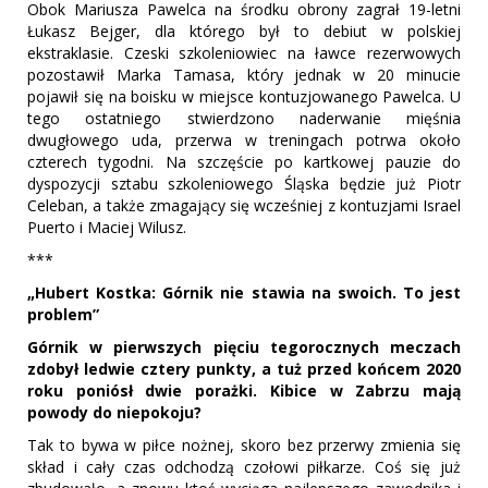
Obok Mariusza Pawelca na środku obrony zagrał 19-letni
Łukasz Bejger, dla którego był to debiut w polskiej
ekstraklasie. Czeski szkoleniowiec na ławce rezerwowych
pozostawił Marka Tamasa, który jednak w 20 minucie
pojawił się na boisku w miejsce kontuzjowanego Pawelca. U
tego ostatniego stwierdzono naderwanie mięśnia
dwugłowego uda, przerwa w treningach potrwa około
czterech tygodni. Na szczęście po kartkowej pauzie do
dyspozycji sztabu szkoleniowego Śląska będzie już Piotr
Celeban, a także zmagający się wcześniej z kontuzjami Israel
Puerto i Maciej Wilusz.
***
„Hubert Kostka: Górnik nie stawia na swoich. To jest
problem”
Górnik w pierwszych pięciu tegorocznych meczach
zdobył ledwie cztery punkty, a tuż przed końcem 2020
roku poniósł dwie porażki. Kibice w Zabrzu mają
powody do niepokoju?
Tak to bywa w piłce nożnej, skoro bez przerwy zmienia się
skład i cały czas odchodzą czołowi piłkarze. Coś się już