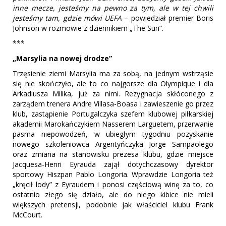
inne mecze, jesteśmy na pewno za tym, ale w tej chwili
jesteśmy tam, gdzie mówi UEFA
– powiedział premier Boris
Johnson w rozmowie z dziennikiem „The Sun”.
***
„Marsylia na nowej drodze”
Trzęsienie ziemi Marsylia ma za sobą, na jednym wstrząsie
się nie skończyło, ale to co najgorsze dla Olympique i dla
Arkadiusza Milika, już za nimi. Rezygnacja skłóconego z
zarządem trenera Andre Villasa-Boasa i zawieszenie go przez
klub, zastąpienie Portugalczyka szefem klubowej piłkarskiej
akademii Marokańczykiem Nasserem Larguetem, przerwanie
pasma niepowodzeń, w ubiegłym tygodniu pozyskanie
nowego szkoleniowca Argentyńczyka Jorge Sampaolego
oraz zmiana na stanowisku prezesa klubu, gdzie miejsce
Jacquesa-Henri Eyrauda zajął dotychczasowy dyrektor
sportowy Hiszpan Pablo Longoria. Wprawdzie Longoria też
„kręcił lody” z Eyraudem i ponosi częściową winę za to, co
ostatnio złego się działo, ale do niego kibice nie mieli
większych pretensji, podobnie jak właściciel klubu Frank
McCourt.