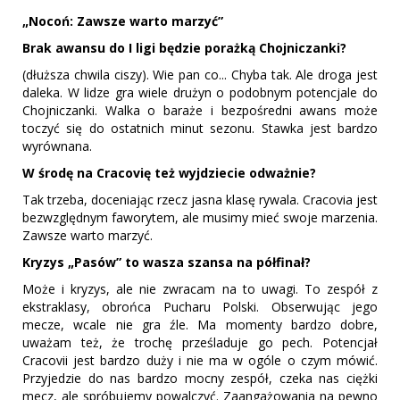
„Nocoń: Zawsze warto marzyć”
Brak awansu do I ligi będzie porażką Chojniczanki?
(dłuższa chwila ciszy). Wie pan co... Chyba tak. Ale droga jest
daleka. W lidze gra wiele drużyn o podobnym potencjale do
Chojniczanki. Walka o baraże i bezpośredni awans może
toczyć się do ostatnich minut sezonu. Stawka jest bardzo
wyrównana.
W środę na Cracovię też wyjdziecie odważnie?
Tak trzeba, doceniając rzecz jasna klasę rywala. Cracovia jest
bezwzględnym faworytem, ale musimy mieć swoje marzenia.
Zawsze warto marzyć.
Kryzys „Pasów” to wasza szansa na półfinał?
Może i kryzys, ale nie zwracam na to uwagi. To zespół z
ekstraklasy, obrońca Pucharu Polski. Obserwując jego
mecze, wcale nie gra źle. Ma momenty bardzo dobre,
uważam też, że trochę prześladuje go pech. Potencjał
Cracovii jest bardzo duży i nie ma w ogóle o czym mówić.
Przyjedzie do nas bardzo mocny zespół, czeka nas ciężki
mecz, ale spróbujemy powalczyć. Zaangażowania na pewno