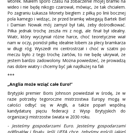
wtorek. Miałem sporo czasu na zobaczenie mojej bramki na
wideo i nie będę nikogo czarował, mówiąc, że tak chciałem.
Po zagraniu Łukasza Monety biegłem z piłką po linii bocznej
pola karnego i widząc, że przed bramkę wbiegają Bartek Biel
i Damian Nowak mój zamysł był taki, żeby dośrodkować.
Piłka jednak trochę zeszła mi z nogi, ale finał był idealny.
Wiatr, który wyczyniał różne harce, choć teoretycznie wiał
nam w oczy, poniósł piłkę idealnie lobem za plecy bramkarza
w długi róg. Wyszedł mi centrostrzał i choć w szatni po
meczu było z tego trochę żartów, to nie będę ukrywał, że
jestem bardzo zadowolony. Można powiedzieć, że prowadzą
nas dobre wiatry i chcemy być jak najdłużej na fali
***
„Anglia może wziąć całe Euro!”
Brytyjski premier Boris Johnson powiedział w środę, że w
razie potrzeby tegoroczne mistrzostwa Europy mogą w
całości odbyć się w Anglii, a także poparł wspólną
kandydaturę pięciu federacji z Wysp Brytyjskich do
organizacji mistrzostw świata w 2030 roku.
- Jesteśmy gospodarzami Euro. Jesteśmy gospodarzami
półfinałów i finału. Jeśli UEFA chce, żebyśmy gościli jakieś