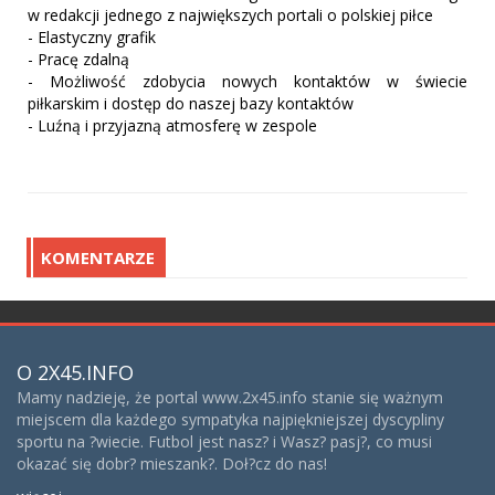
w redakcji jednego z największych portali o polskiej piłce
- Elastyczny grafik
- Pracę zdalną
- Możliwość zdobycia nowych kontaktów w świecie
piłkarskim i dostęp do naszej bazy kontaktów
- Luźną i przyjazną atmosferę w zespole
KOMENTARZE
O 2X45.INFO
Mamy nadzieję, że portal www.2x45.info stanie się ważnym
miejscem dla każdego sympatyka najpiękniejszej dyscypliny
sportu na ?wiecie. Futbol jest nasz? i Wasz? pasj?, co musi
okazać się dobr? mieszank?. Doł?cz do nas!