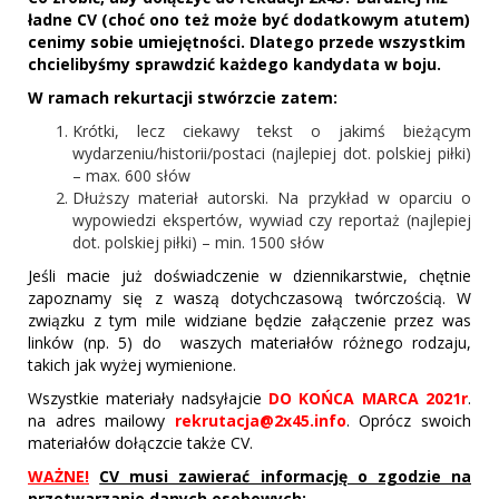
ładne CV (choć ono też może być dodatkowym atutem)
cenimy sobie umiejętności. Dlatego przede wszystkim
chcielibyśmy sprawdzić każdego kandydata w boju.
W ramach rekurtacji stwórzcie zatem:
Krótki, lecz ciekawy tekst o jakimś bieżącym
wydarzeniu/historii/postaci (najlepiej dot. polskiej piłki)
– max. 600 słów
Dłuższy materiał autorski. Na przykład w oparciu o
wypowiedzi ekspertów, wywiad czy reportaż (najlepiej
dot. polskiej piłki) – min. 1500 słów
Jeśli macie już doświadczenie w dziennikarstwie, chętnie
zapoznamy się z waszą dotychczasową twórczością. W
związku z tym mile widziane będzie załączenie przez was
linków (np. 5) do waszych materiałów różnego rodzaju,
takich jak wyżej wymienione.
Wszystkie materiały nadsyłajcie
DO KOŃCA MARCA 2021r
.
na adres mailowy
rekrutacja@2x45.info
. Oprócz swoich
materiałów dołączcie także CV.
WAŻNE!
CV musi zawierać informację o zgodzie na
przetwarzanie danych osobowych: