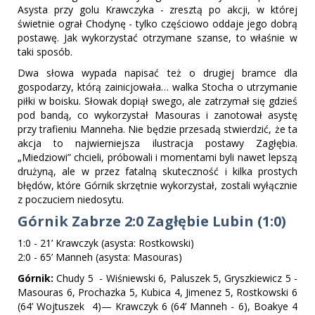
Asysta przy golu Krawczyka - zresztą po akcji, w której
świetnie ograł Chodynę - tylko częściowo oddaje jego dobrą
postawę. Jak wykorzystać otrzymane szanse, to właśnie w
taki sposób.
Dwa słowa wypada napisać też o drugiej bramce dla
gospodarzy, którą zainicjowała… walka Stocha o utrzymanie
piłki w boisku. Słowak dopiął swego, ale zatrzymał się gdzieś
pod bandą, co wykorzystał Masouras i zanotował asystę
przy trafieniu Manneha. Nie będzie przesadą stwierdzić, że ta
akcja to najwierniejsza ilustracja postawy Zagłębia.
„Miedziowi” chcieli, próbowali i momentami byli nawet lepszą
drużyną, ale w przez fatalną skuteczność i kilka prostych
błędów, które Górnik skrzętnie wykorzystał, zostali wyłącznie
z poczuciem niedosytu.
Górnik Zabrze 2:0 Zagłębie Lubin (1:0)
1:0 - 21’ Krawczyk (asysta: Rostkowski)
2:0 - 65’ Manneh (asysta: Masouras)
Górnik:
Chudy 5 - Wiśniewski 6, Paluszek 5, Gryszkiewicz 5 -
Masouras 6, Prochazka 5, Kubica 4, Jimenez 5, Rostkowski 6
(64’ Wojtuszek 4)— Krawczyk 6 (64’ Manneh - 6), Boakye 4