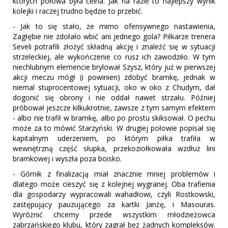
których połowa była celna. Jak na razie to najlepszy wynik
kolejki i raczej trudno będzie to przebić.
- Jak to się stało, że mimo ofensywnego nastawienia,
Zagłębie nie zdołało wbić ani jednego gola? Piłkarze trenera
Seveli potrafili złożyć składną akcję i znaleźć się w sytuacji
strzeleckiej, ale wykończenie co rusz ich zawodziło. W tym
niechlubnym elemencie brylował Szysz, który już w pierwszej
akcji meczu mógł (i powinien) zdobyć bramkę, jednak w
niemal stuprocentowej sytuacji, oko w oko z Chudym, dał
dogonić się obrony i nie oddał nawet strzału. Później
próbował jeszcze kilkukrotnie, zawsze z tym samym efektem
- albo nie trafił w bramkę, albo po prostu skiksował. O pechu
może za to mówić Starzyński. W drugiej połowie popisał się
kapitalnym uderzeniem, po którym piłka trafiła w
wewnętrzną część słupka, przekoziołkowała wzdłuż lini
bramkowej i wyszła poza boisko.
- Górnik z finalizacją miał znacznie mniej problemów i
dlatego może cieszyć się z kolejnej wygranej. Oba trafienia
dla gospodarzy wypracowali wahadłowi, czyli Rostkowski,
zastępujący pauzującego za kartki Janżę, i Masouras.
Wyróżnić chcemy przede wszystkim młodzieżowca
zabrzańskiego klubu, który zagrał bez żadnych kompleksów.