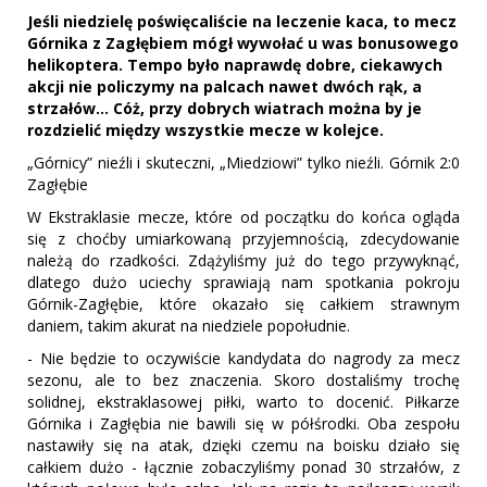
Jeśli niedzielę poświęcaliście na leczenie kaca, to mecz
Górnika z Zagłębiem mógł wywołać u was bonusowego
helikoptera. Tempo było naprawdę dobre, ciekawych
akcji nie policzymy na palcach nawet dwóch rąk, a
strzałów… Cóż, przy dobrych wiatrach można by je
rozdzielić między wszystkie mecze w kolejce.
„Górnicy” nieźli i skuteczni, „Miedziowi” tylko nieźli. Górnik 2:0
Zagłębie
W Ekstraklasie mecze, które od początku do końca ogląda
się z choćby umiarkowaną przyjemnością, zdecydowanie
należą do rzadkości. Zdążyliśmy już do tego przywyknąć,
dlatego dużo uciechy sprawiają nam spotkania pokroju
Górnik-Zagłębie, które okazało się całkiem strawnym
daniem, takim akurat na niedziele popołudnie.
- Nie będzie to oczywiście kandydata do nagrody za mecz
sezonu, ale to bez znaczenia. Skoro dostaliśmy trochę
solidnej, ekstraklasowej piłki, warto to docenić. Piłkarze
Górnika i Zagłębia nie bawili się w półśrodki. Oba zespołu
nastawiły się na atak, dzięki czemu na boisku działo się
całkiem dużo - łącznie zobaczyliśmy ponad 30 strzałów, z