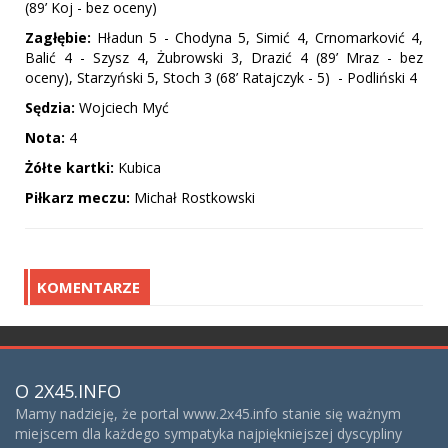
(89’ Koj - bez oceny)
Zagłębie:
Hładun 5 - Chodyna 5, Simić 4, Crnomarković 4,
Balić 4 - Szysz 4, Żubrowski 3, Drazić 4 (89’ Mraz - bez
oceny), Starzyński 5, Stoch 3 (68’ Ratajczyk - 5) - Podliński 4
Sędzia:
Wojciech Myć
Nota:
4
Żółte kartki:
Kubica
Piłkarz meczu:
Michał Rostkowski
KOMENTARZE
O 2X45.INFO
Mamy nadzieję, że portal www.2x45.info stanie się ważnym
miejscem dla każdego sympatyka najpiękniejszej dyscypliny