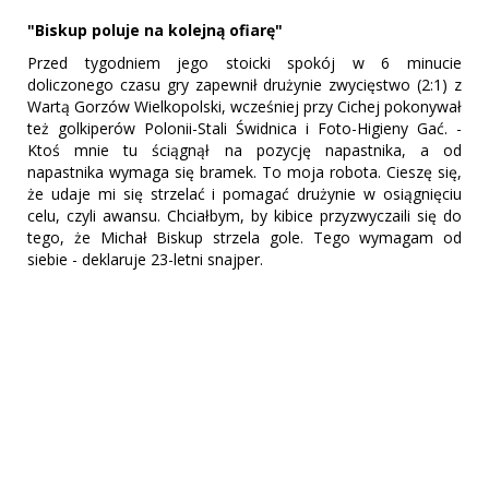
"Biskup poluje na kolejną ofiarę"
Przed tygodniem jego stoicki spokój w 6 minucie
doliczonego czasu gry zapewnił drużynie zwycięstwo (2:1) z
Wartą Gorzów Wielkopolski, wcześniej przy Cichej pokonywał
też golkiperów Polonii-Stali Świdnica i Foto-Higieny Gać. -
Ktoś mnie tu ściągnął na pozycję napastnika, a od
napastnika wymaga się bramek. To moja robota. Cieszę się,
że udaje mi się strzelać i pomagać drużynie w osiągnięciu
celu, czyli awansu. Chciałbym, by kibice przyzwyczaili się do
tego, że Michał Biskup strzela gole. Tego wymagam od
siebie - deklaruje 23-letni snajper.