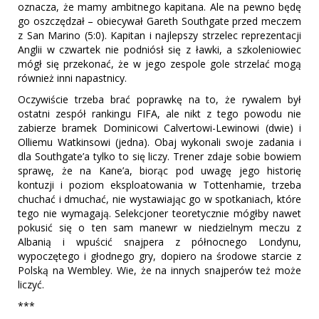
oznacza, że mamy ambitnego kapitana. Ale na pewno będę
go oszczędzał – obiecywał Gareth Southgate przed meczem
z San Marino (5:0). Kapitan i najlepszy strzelec reprezentacji
Anglii w czwartek nie podniósł się z ławki, a szkoleniowiec
mógł się przekonać, że w jego zespole gole strzelać mogą
również inni napastnicy.
Oczywiście trzeba brać poprawkę na to, że rywalem był
ostatni zespół rankingu FIFA, ale nikt z tego powodu nie
zabierze bramek Dominicowi Calvertowi-Lewinowi (dwie) i
Olliemu Watkinsowi (jedna). Obaj wykonali swoje zadania i
dla Southgate’a tylko to się liczy. Trener zdaje sobie bowiem
sprawę, że na Kane’a, biorąc pod uwagę jego historię
kontuzji i poziom eksploatowania w Tottenhamie, trzeba
chuchać i dmuchać, nie wystawiając go w spotkaniach, które
tego nie wymagają. Selekcjoner teoretycznie mógłby nawet
pokusić się o ten sam manewr w niedzielnym meczu z
Albanią i wpuścić snajpera z północnego Londynu,
wypoczętego i głodnego gry, dopiero na środowe starcie z
Polską na Wembley. Wie, że na innych snajperów też może
liczyć.
***