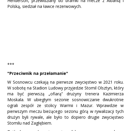
Henderson, przewidziany do bramki na mecze z Albanią i
Polską, siedział na ławce rezerwowych.
***
"Przeciwnik na przełamanie"
W Sosnowcu czekają na pierwsze zwycięstwo w 2021 roku.
W sobotę na Stadion Ludowy przyjedzie Stomil Olsztyn, który
ma być pierwszą „ofiarą” drużyny trenera Kazimierza
Moskala. W ubiegłym sezonie sosnowiczanie dwukrotnie
ograli zespół ze stolicy Warmii i Mazur. Wprawdzie w
pierwszym meczu bieżącego sezonu górą w rywalizacji tych
drużyn byli rywale, ale było to dopiero drugie zwycięstwo
Stomilu nad Zagłębiem.