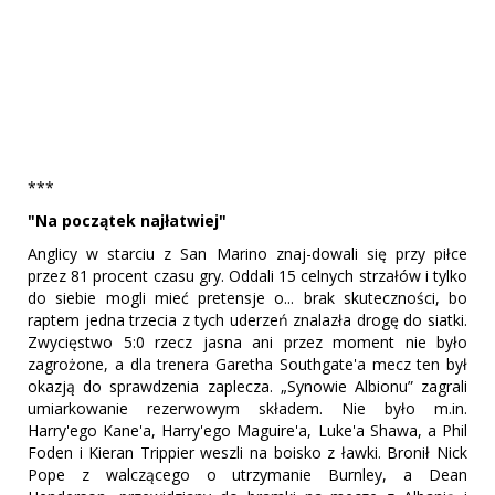
***
"Na początek najłatwiej"
Anglicy w starciu z San Marino znaj-dowali się przy piłce
przez 81 procent czasu gry. Oddali 15 celnych strzałów i tylko
do siebie mogli mieć pretensje o... brak skuteczności, bo
raptem jedna trzecia z tych uderzeń znalazła drogę do siatki.
Zwycięstwo 5:0 rzecz jasna ani przez moment nie było
zagrożone, a dla trenera Garetha Southgate'a mecz ten był
okazją do sprawdzenia zaplecza. „Synowie Albionu” zagrali
umiarkowanie rezerwowym składem. Nie było m.in.
Harry'ego Kane'a, Harry'ego Maguire'a, Luke'a Shawa, a Phil
Foden i Kieran Trippier weszli na boisko z ławki. Bronił Nick
Pope z walczącego o utrzymanie Burnley, a Dean