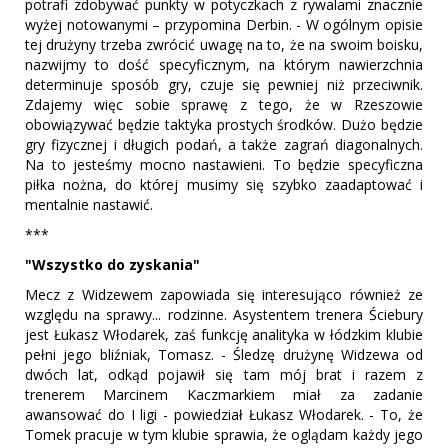
potrafi zdobywać punkty w potyczkach z rywalami znacznie
wyżej notowanymi – przypomina Derbin. - W ogólnym opisie
tej drużyny trzeba zwrócić uwagę na to, że na swoim boisku,
nazwijmy to dość specyficznym, na którym nawierzchnia
determinuje sposób gry, czuje się pewniej niż przeciwnik.
Zdajemy więc sobie sprawę z tego, że w Rzeszowie
obowiązywać będzie taktyka prostych środków. Dużo będzie
gry fizycznej i długich podań, a także zagrań diagonalnych.
Na to jesteśmy mocno nastawieni. To będzie specyficzna
piłka nożna, do której musimy się szybko zaadaptować i
mentalnie nastawić.
***
"Wszystko do zyskania"
Mecz z Widzewem zapowiada się interesująco również ze
względu na sprawy... rodzinne. Asystentem trenera Ściebury
jest Łukasz Włodarek, zaś funkcję analityka w łódzkim klubie
pełni jego bliźniak, Tomasz. - Śledzę drużynę Widzewa od
dwóch lat, odkąd pojawił się tam mój brat i razem z
trenerem Marcinem Kaczmarkiem miał za zadanie
awansować do I ligi - powiedział Łukasz Włodarek. - To, że
Tomek pracuje w tym klubie sprawia, że oglądam każdy jego