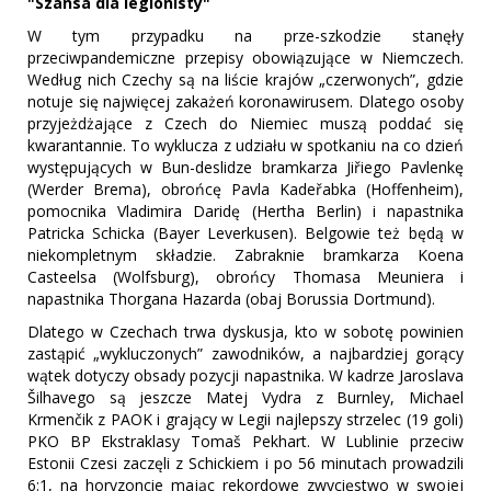
"Szansa dla legionisty"
W tym przypadku na prze-szkodzie stanęły
przeciwpandemiczne przepisy obowiązujące w Niemczech.
Według nich Czechy są na liście krajów „czerwonych”, gdzie
notuje się najwięcej zakażeń koronawirusem. Dlatego osoby
przyjeżdżające z Czech do Niemiec muszą poddać się
kwarantannie. To wyklucza z udziału w spotkaniu na co dzień
występujących w Bun-deslidze bramkarza Jiřiego Pavlenkę
(Werder Brema), obrońcę Pavla Kadeřabka (Hoffenheim),
pomocnika Vladimira Daridę (Hertha Berlin) i napastnika
Patricka Schicka (Bayer Leverkusen). Belgowie też będą w
niekompletnym składzie. Zabraknie bramkarza Koena
Casteelsa (Wolfsburg), obrońcy Thomasa Meuniera i
napastnika Thorgana Hazarda (obaj Borussia Dortmund).
Dlatego w Czechach trwa dyskusja, kto w sobotę powinien
zastąpić „wykluczonych” zawodników, a najbardziej gorący
wątek dotyczy obsady pozycji napastnika. W kadrze Jaroslava
Šilhavego są jeszcze Matej Vydra z Burnley, Michael
Krmenčik z PAOK i grający w Legii najlepszy strzelec (19 goli)
PKO BP Ekstraklasy Tomaš Pekhart. W Lublinie przeciw
Estonii Czesi zaczęli z Schickiem i po 56 minutach prowadzili
6:1, na horyzoncie mając rekordowe zwycięstwo w swojej