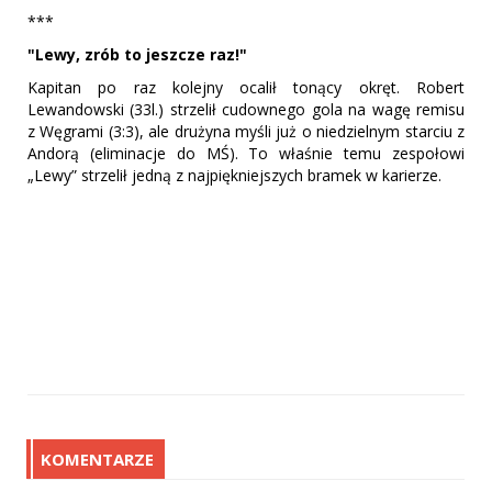
***
"Lewy, zrób to jeszcze raz!"
Kapitan po raz kolejny ocalił tonący okręt. Robert
Lewandowski (33l.) strzelił cudownego gola na wagę remisu
z Węgrami (3:3), ale drużyna myśli już o niedzielnym starciu z
Andorą (eliminacje do MŚ). To właśnie temu zespołowi
„Lewy” strzelił jedną z najpiękniejszych bramek w karierze.
KOMENTARZE