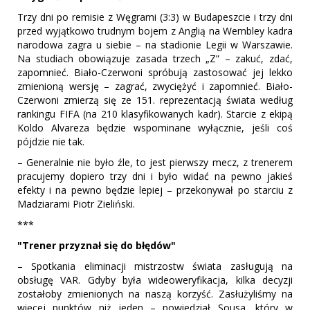
Trzy dni po remisie z Węgrami (3:3) w Budapeszcie i trzy dni
przed wyjątkowo trudnym bojem z Anglią na Wembley kadra
narodowa zagra u siebie – na stadionie Legii w Warszawie.
Na studiach obowiązuje zasada trzech „Z” – zakuć, zdać,
zapomnieć. Biało-Czerwoni spróbują zastosować jej lekko
zmienioną wersję – zagrać, zwyciężyć i zapomnieć. Biało-
Czerwoni zmierzą się ze 151. reprezentacją świata według
rankingu FIFA (na 210 klasyfikowanych kadr). Starcie z ekipą
Koldo Alvareza będzie wspominane wyłącznie, jeśli coś
pójdzie nie tak.
– Generalnie nie było źle, to jest pierwszy mecz, z trenerem
pracujemy dopiero trzy dni i było widać na pewno jakieś
efekty i na pewno będzie lepiej – przekonywał po starciu z
Madziarami Piotr Zieliński.
***
"Trener przyznał się do błędów"
– Spotkania eliminacji mistrzostw świata zasługują na
obsługę VAR. Gdyby była wideoweryfikacja, kilka decyzji
zostałoby zmienionych na naszą korzyść. Zasłużyliśmy na
więcej punktów niż jeden – powiedział Sousa, który w