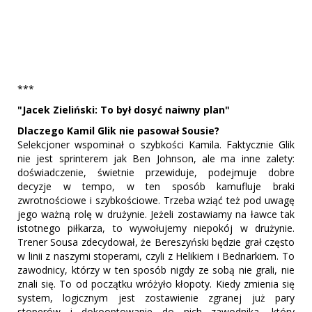
***
"Jacek Zieliński: To był dosyć naiwny plan"
Dlaczego Kamil Glik nie pasował Sousie?
Selekcjoner wspominał o szybkości Kamila. Faktycznie Glik
nie jest sprinterem jak Ben Johnson, ale ma inne zalety:
doświadczenie, świetnie przewiduje, podejmuje dobre
decyzje w tempo, w ten sposób kamufluje braki
zwrotnościowe i szybkościowe. Trzeba wziąć też pod uwagę
jego ważną rolę w drużynie. Jeżeli zostawiamy na ławce tak
istotnego piłkarza, to wywołujemy niepokój w drużynie.
Trener Sousa zdecydował, że Bereszyński będzie grał często
w linii z naszymi stoperami, czyli z Helikiem i Bednarkiem. To
zawodnicy, którzy w ten sposób nigdy ze sobą nie grali, nie
znali się. To od początku wróżyło kłopoty. Kiedy zmienia się
system, logicznym jest zostawienie zgranej już pary
stoperów i dokooptowanie do nich zawodnika, który