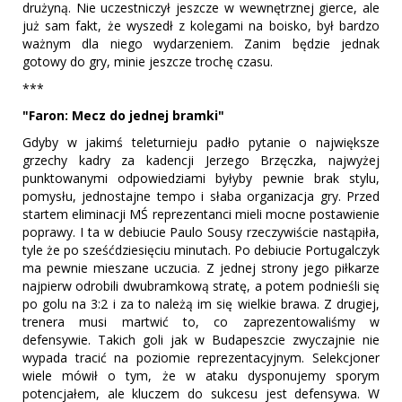
drużyną. Nie uczestniczył jeszcze w wewnętrznej gierce, ale
już sam fakt, że wyszedł z kolegami na boisko, był bardzo
ważnym dla niego wydarzeniem. Zanim będzie jednak
gotowy do gry, minie jeszcze trochę czasu.
***
"Faron: Mecz do jednej bramki"
Gdyby w jakimś teleturnieju padło pytanie o największe
grzechy kadry za kadencji Jerzego Brzęczka, najwyżej
punktowanymi odpowiedziami byłyby pewnie brak stylu,
pomysłu, jednostajne tempo i słaba organizacja gry. Przed
startem eliminacji MŚ reprezentanci mieli mocne postawienie
poprawy. I ta w debiucie Paulo Sousy rzeczywiście nastąpiła,
tyle że po sześćdziesięciu minutach. Po debiucie Portugalczyk
ma pewnie mieszane uczucia. Z jednej strony jego piłkarze
najpierw odrobili dwubramkową stratę, a potem podnieśli się
po golu na 3:2 i za to należą im się wielkie brawa. Z drugiej,
trenera musi martwić to, co zaprezentowaliśmy w
defensywie. Takich goli jak w Budapeszcie zwyczajnie nie
wypada tracić na poziomie reprezentacyjnym. Selekcjoner
wiele mówił o tym, że w ataku dysponujemy sporym
potencjałem, ale kluczem do sukcesu jest defensywa. W