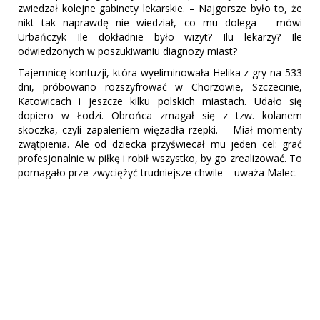
zwiedzał kolejne gabinety lekarskie. – Najgorsze było to, że
nikt tak naprawdę nie wiedział, co mu dolega – mówi
Urbańczyk Ile dokładnie było wizyt? Ilu lekarzy? Ile
odwiedzonych w poszukiwaniu diagnozy miast?
Tajemnicę kontuzji, która wyeliminowała Helika z gry na 533
dni, próbowano rozszyfrować w Chorzowie, Szczecinie,
Katowicach i jeszcze kilku polskich miastach. Udało się
dopiero w Łodzi. Obrońca zmagał się z tzw. kolanem
skoczka, czyli zapaleniem więzadła rzepki. – Miał momenty
zwątpienia. Ale od dziecka przyświecał mu jeden cel: grać
profesjonalnie w piłkę i robił wszystko, by go zrealizować. To
pomagało prze-zwyciężyć trudniejsze chwile – uważa Malec.