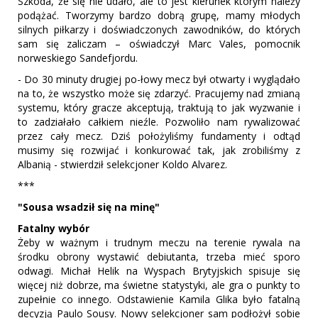
Szkoda, że się nie udało, ale to jest kierunek którym należy
podążać. Tworzymy bardzo dobrą grupę, mamy młodych
silnych piłkarzy i doświadczonych zawodników, do których
sam się zaliczam – oświadczył Marc Vales, pomocnik
norweskiego Sandefjordu.
- Do 30 minuty drugiej po-łowy mecz był otwarty i wyglądało
na to, że wszystko może się zdarzyć. Pracujemy nad zmianą
systemu, który gracze akceptują, traktują to jak wyzwanie i
to zadziałało całkiem nieźle. Pozwoliło nam rywalizować
przez cały mecz. Dziś położyliśmy fundamenty i odtąd
musimy się rozwijać i konkurować tak, jak zrobiliśmy z
Albanią - stwierdził selekcjoner Koldo Alvarez.
***
"Sousa wsadził się na minę"
Fatalny wybór
Żeby w ważnym i trudnym meczu na terenie rywala na
środku obrony wystawić debiutanta, trzeba mieć sporo
odwagi. Michał Helik na Wyspach Brytyjskich spisuje się
więcej niż dobrze, ma świetne statystyki, ale gra o punkty to
zupełnie co innego. Odstawienie Kamila Glika było fatalną
decyzją Paulo Sousy. Nowy selekcjoner sam podłożył sobie