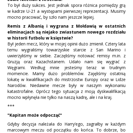
To był duży sukces. Jest jednak spora różnica pomiędzy grą
w kadrze U-21 a występami pierwszej reprezentacji. Musimy
mocno pracować, by szło nam jeszcze lepiej.
Remis z Albanią i wygrana z Mołdawią w ostatnich
eliminacjach są niejako zwiastunem nowego rozdziału
w historii futbolu w księstwie?
Był jeden mecz, który w mojej opinii dużo zmienił. Cztery lata
temu wygraliśmy towarzyskie starcie z San Marino i
uwierzyliśmy w siebie. Zaczęliśmy notować remisy m.in. z
Gruzją oraz Kazachstanem. Udało nam się wygrać z
Węgrami. Według mnie jesteśmy teraz w trudnym
momencie. Mamy dużo problemów. Zajęliśmy ostatnią
lokatę w kwalifikacjach do mistrzostw Europy oraz w Lidze
Narodów. Niedawne mecze były w naszym wykonaniu
katastrofalne. Oprócz tego sytuacja z moją dyskwalifikacją
mocno wpłynęła nie tylko na naszą kadrę, ale i na kraj.
***
"Kapitan może odpocząć"
Gdyby decyzja należała do Harry’ego, zagrałby w każdym
marcowym meczu od początku do końca. To dobrze, bo