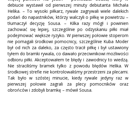
debiucie wystawił od pierwszej minuty debiutanta Michała
Helika. – To wysoki piłkarz, rywale zagrywali wiele dalekich
podań do napastników, którzy walczyli o piłkę w powietrzu –
tłumaczył decyzję Sousa. – Kilka razy mógł i powinien
zachować się lepiej, szczególnie po odzyskaniu piłki miał
podejmować większe ryzyko. W pierwszej połowie stoperom
nie pomagali środkowi pomocnicy, szczególnie Kuba Moder
był od nich za daleko, za często tracił piłkę i był ustawiony
tyłem do bramki rywala, co dawało przeciwnikowi możliwości
odbioru piłki. Akceptowałem te błędy i zawodnicy to wiedzą.
Nie straciliśmy bramek tylko z powodu błędów Helika. W
środkowej strefie nie kontrolowaliśmy przestrzeni za plecami.
Tak było w szóstej minucie, kiedy rywale jedyny raz w
pierwszej połowie zagrali za plecy pomocników oraz
obrońców i zdobyli bramkę – mówił Sousa.