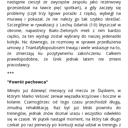
następnie cieszył ze zwycięstw zespołu jako rezerwowy
(przesiedział na ławce pięć spotkań), a gdy zaczęły się
problemy (czyli trzy ligowe porażki z rzędu), wybiegł na
murawę i pokazał, że nie należy go tak szybko skreślać.
Szczególnie w rywalizacji z Lechią Gdańsk (1:0) błyszczał w
obronie, napastnicy Biało-Zielonych mieli z nim bardzo
ciężko, za ten występ został wybrany do naszej jedenastki
kolejki. Nic dziwnego, że rozmowy w sprawie przedłużenia
umowy z Triantafyllopoulosem trwają i wiele wskazuje na to,
że zmierzają ku pozytywnemu zakończeniu. Całkiem
prawdopodobne, że Grek jednak latem nie zmieni
pracodawcy.
***
"Powrót pechowca"
Minęło już dziewięć miesięcy od meczu ze Śląskiem, w
którym Marko Vešović zerwał więzadła krzyżowe i boczne w
kolanie. Czarnogórzec od tego czasu przechodził długą,
żmudną rehabilitację. Raz był już bliski powrotu do
treningów, jednak znów doznał urazu i wszystko odwlekło
się w czasie. W piątek nastąpił moment, na który tak długo
czekał: po raz pierwszy po kontuzji wziął udział w treningu z