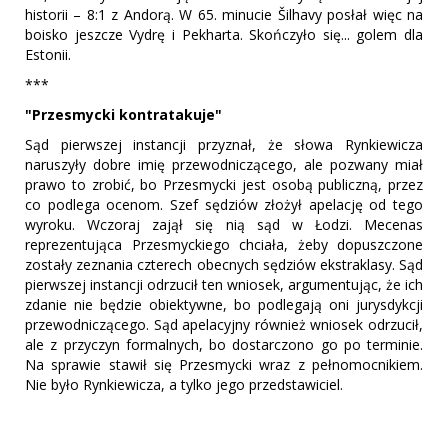
historii – 8:1 z Andorą. W 65. minucie Šilhavy posłał więc na
boisko jeszcze Vydrę i Pekharta. Skończyło się... golem dla
Estonii.
***
"Przesmycki kontratakuje"
Sąd pierwszej instancji przyznał, że słowa Rynkiewicza
naruszyły dobre imię przewodniczącego, ale pozwany miał
prawo to zrobić, bo Przesmycki jest osobą publiczną, przez
co podlega ocenom. Szef sędziów złożył apelację od tego
wyroku. Wczoraj zajął się nią sąd w Łodzi. Mecenas
reprezentująca Przesmyckiego chciała, żeby dopuszczone
zostały zeznania czterech obecnych sędziów ekstraklasy. Sąd
pierwszej instancji odrzucił ten wniosek, argumentując, że ich
zdanie nie będzie obiektywne, bo podlegają oni jurysdykcji
przewodniczącego. Sąd apelacyjny również wniosek odrzucił,
ale z przyczyn formalnych, bo dostarczono go po terminie.
Na sprawie stawił się Przesmycki wraz z pełnomocnikiem.
Nie było Rynkiewicza, a tylko jego przedstawiciel.