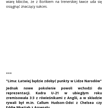
wiarę kibiców, że z Bońkiem na trenerskiej ławce uda się
osiągnąć znaczący sukces.
***
"Lima: Łatwiej będzie zdobyć punkty w Lidze Narodów"
Jednak nowe pokolenie powoli wchodzi do
reprezentacji. Kadra U-21 w ubiegłym roku
zremisowała 3:3 z rówieśnikami z Anglii, a w składzie
rywali był m.in. Callum Hudson-Odoi z Chelsea czy
Eddie Nketiah z Arsenalu.