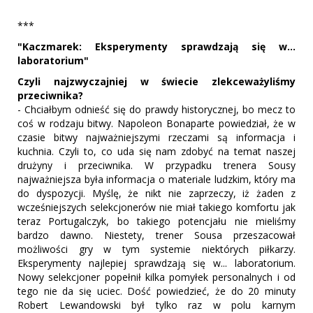
***
"Kaczmarek: Eksperymenty sprawdzają się w...
laboratorium"
Czyli najzwyczajniej w świecie zlekceważyliśmy
przeciwnika?
- Chciałbym odnieść się do prawdy historycznej, bo mecz to
coś w rodzaju bitwy. Napoleon Bonaparte powiedział, że w
czasie bitwy najważniejszymi rzeczami są informacja i
kuchnia. Czyli to, co uda się nam zdobyć na temat naszej
drużyny i przeciwnika. W przypadku trenera Sousy
najważniejsza była informacja o materiale ludzkim, który ma
do dyspozycji. Myślę, że nikt nie zaprzeczy, iż żaden z
wcześniejszych selekcjonerów nie miał takiego komfortu jak
teraz Portugalczyk, bo takiego potencjału nie mieliśmy
bardzo dawno. Niestety, trener Sousa przeszacował
możliwości gry w tym systemie niektórych piłkarzy.
Eksperymenty najlepiej sprawdzają się w... laboratorium.
Nowy selekcjoner popełnił kilka pomyłek personalnych i od
tego nie da się uciec. Dość powiedzieć, że do 20 minuty
Robert Lewandowski był tylko raz w polu karnym