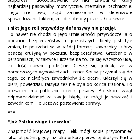
najbardziej pasowałby motorycznie, mentalnie, technicznie.
Tego nie było, stąd zamiesza-nie w defensywie
spowodowane faktem, że lider obrony pozostał na ławce.
I nikt jego roli przywódcy defensywy nie przejął.
To nawet nie chodzi o jego umiejętności przywódcze, a o
poczucie bezpieczeństwa u pozostałych. Kiedy jest tyle
zmian, to potrzebni są w każdej formacji zawodnicy, którzy
osadzą drużynę w poczuciu bezpieczeństwa. Grzebanie w
personaliach, w taktyce i liczenie na to, że się wszystko uda,
to dość naiwne podejście. Cieszę się jednak, że w
pomeczowych wypowiedziach trener Sousa przyznał się do
tego, że niektórych zawodników źle ocenił, uderzył się w
pierś, powiedział, taktyka też nie była do końca trafiona. To
pozwoliło mu publicznie ocenić piłkarzy. Bo skoro wziął
odpowiedzialność za swoje błędy, to mógł je wskazać i
zawodnikom. To uczciwe postawienie sprawy.
***
"Jak Polska długa i szeroka"
Znajomość krajowej mapy Helik mógł sobie przypomnieć
kilka lat później, gdy już jako piłkarz pierwszej drużyny Ruchu