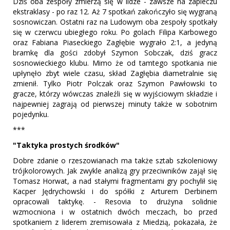
Dziś oba zespoły zmierzą się w lidze - zawsze na zapleczu
ekstraklasy - po raz 12. Aż 7 spotkań zakończyło się wygraną
sosnowiczan. Ostatni raz na Ludowym oba zespoły spotkały
się w czerwcu ubiegłego roku. Po golach Filipa Karbowego
oraz Fabiana Piaseckiego Zagłębie wygrało 2:1, a jedyną
bramkę dla gości zdobył Szymon Sobczak, dziś gracz
sosnowieckiego klubu. Mimo że od tamtego spotkania nie
upłynęło zbyt wiele czasu, skład Zagłębia diametralnie się
zmienił. Tylko Piotr Polczak oraz Szymon Pawłowski to
gracze, którzy wówczas znaleźli się w wyjściowym składzie i
najpewniej zagrają od pierwszej minuty także w sobotnim
pojedynku.
***
"Taktyka prostych środków"
Dobre zdanie o rzeszowianach ma także sztab szkoleniowy
trójkolorowych. Jak zwykle analizą gry przeciwników zajął się
Tomasz Horwat, a nad stałymi fragmentami gry pochylił się
Kacper Jędrychowski i do spółki z Arturem Derbinem
opracowali taktykę. - Resovia to drużyna solidnie
wzmocniona i w ostatnich dwóch meczach, bo przed
spotkaniem z liderem zremisowała z Miedzią, pokazała, że