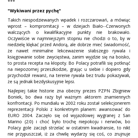
***
"Wykiwani przez pychę"
Takich niespodziewanych wpadek i rozczarowań, a mówiąc
wprost – kompromitacji – w dziejach Biało--Czerwonych
walczących o kwalifikacyjne punkty nie brakowało.
Oczywiście w najmniejszym stopniu nie chodzi o to, by w
niedzielę klękać przed Andorą, ale dobrze mieć świadomość,
że nawet minimalne lekceważenie słabszego rywala i
księgowanie sobie zwycięstwa, zanim wyjdzie się na boisko,
to prosta recepta na kłopoty. Bo Polacy potrafili się potknąć
na niepozornej przeszkodzie, grając u siebie i dopiero gdy
przychodził rewanż, na terenie rywala bez trudu pokazywali,
że są jednak bezdyskusyjnie lepsi.
Najlepiej takie historie zna obecny prezes PZPN Zbigniew
Boniek, bo dwa razy był ważnym aktorem znamiennych
konfrontacji. Po mundialu w 2002 roku został selekcjonerem
reprezentacji Polski z konkretnym planem: awansować do
EURO 2004. Zaczęło się od wyjazdowej wygranej z San
Marino (2:0) i choć było trochę niepokoju i nerwów, bo
Polacy gole zaczęli strzelać w ostatnim kwadransie, to nikt
nie przypuszczał, iż za chwilę wydarzy się coś, co zrujnuje