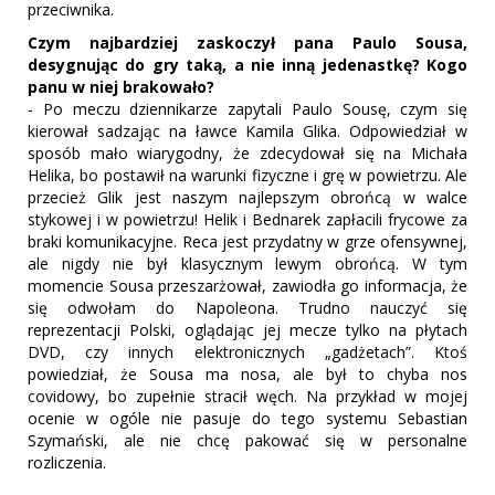
przeciwnika.
Czym najbardziej zaskoczył pana Paulo Sousa,
desygnując do gry taką, a nie inną jedenastkę? Kogo
panu w niej brakowało?
- Po meczu dziennikarze zapytali Paulo Sousę, czym się
kierował sadzając na ławce Kamila Glika. Odpowiedział w
sposób mało wiarygodny, że zdecydował się na Michała
Helika, bo postawił na warunki fizyczne i grę w powietrzu. Ale
przecież Glik jest naszym najlepszym obrońcą w walce
stykowej i w powietrzu! Helik i Bednarek zapłacili frycowe za
braki komunikacyjne. Reca jest przydatny w grze ofensywnej,
ale nigdy nie był klasycznym lewym obrońcą. W tym
momencie Sousa przeszarżował, zawiodła go informacja, że
się odwołam do Napoleona. Trudno nauczyć się
reprezentacji Polski, oglądając jej mecze tylko na płytach
DVD, czy innych elektronicznych „gadżetach”. Ktoś
powiedział, że Sousa ma nosa, ale był to chyba nos
covidowy, bo zupełnie stracił węch. Na przykład w mojej
ocenie w ogóle nie pasuje do tego systemu Sebastian
Szymański, ale nie chcę pakować się w personalne
rozliczenia.