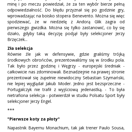
minę i po meczu powiedział, że za ten wybór bierze pełną
odpowiedzialność. Do błędu przyznał się po godzinie gry,
wprowadzając na boisko stopera Benevento. Można się więc
spodziewać, że w niedzielę z Andorą Glik zagra od
pierwszego gwizdka. Można się tylko zastanowić, co by się
działo, gdyby taką decyzję podjął były selekcjoner Jerzy
Brzęczek...
Zła selekcja
Równie źle jak w defensywie, gdzie graliśmy trójką
środkowych obrońców, prezentowaliśmy się w środku pola.
Tak było przez godzinę i Węgrzy - europejski średniak -
całkowicie nas zdominowali. Beznadziejnie na prawej stronie
prezentował się zupełnie niewidoczny Sebastian Szymański,
nie lepiej wyglądał Jakub Moder. Jedno jest bezsprzeczne -
Portugalczyk nie trafił z wyjściową jedenastką. - To była
nietrafiona selekcja - potwierdził w studiu Polsatu Sport były
selekcjoner Jerzy Engel.
***
"Pierwsze koty za płoty"
Napastnik Bayernu Monachium, tak jak trener Paulo Sousa,