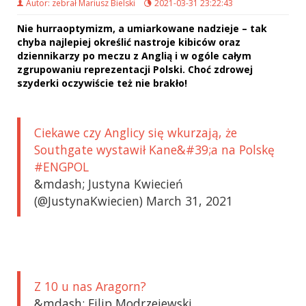
Autor: zebrał Mariusz Bielski
2021-03-31 23:22:43
Nie hurraoptymizm, a umiarkowane nadzieje – tak
chyba najlepiej określić nastroje kibiców oraz
dziennikarzy po meczu z Anglią i w ogóle całym
zgrupowaniu reprezentacji Polski. Choć zdrowej
szyderki oczywiście też nie brakło!
Ciekawe czy Anglicy się wkurzają, że
Southgate wystawił Kane&#39;a na Polskę
#ENGPOL
&mdash; Justyna Kwiecień
(@JustynaKwiecien) March 31, 2021
Z 10 u nas Aragorn?
&mdash; Filip Modrzejewski