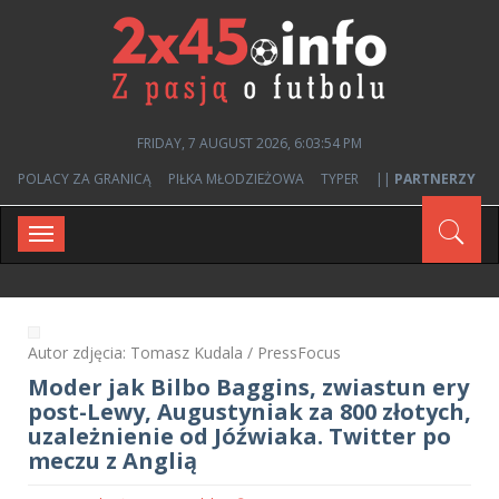
FRIDAY, 7 AUGUST 2026, 6:03:54 PM
POLACY ZA GRANICĄ
PIŁKA MŁODZIEŻOWA
TYPER
||
PARTNERZY
Toggle
navigation
Autor zdjęcia: Tomasz Kudala / PressFocus
Moder jak Bilbo Baggins, zwiastun ery
post-Lewy, Augustyniak za 800 złotych,
uzależnienie od Jóźwiaka. Twitter po
meczu z Anglią