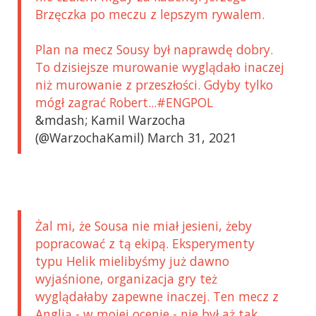
Brzęczka po meczu z lepszym rywalem.
Plan na mecz Sousy był naprawdę dobry.
To dzisiejsze murowanie wyglądało inaczej
niż murowanie z przeszłości. Gdyby tylko
mógł zagrać Robert...#ENGPOL
&mdash; Kamil Warzocha
(@WarzochaKamil) March 31, 2021
Żal mi, że Sousa nie miał jesieni, żeby
popracować z tą ekipą. Eksperymenty
typu Helik mielibyśmy już dawno
wyjaśnione, organizacja gry też
wyglądałaby zapewne inaczej. Ten mecz z
Anglią - w mojej ocenie - nie był aż tak