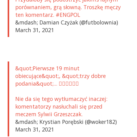
porównaniem, grą słowną. Troszkę męczy
ten komentarz. #ENGPOL
&mdash; Damian Czyżak (@futbolownia)
March 31, 2021
&quot;Pierwsze 19 minut
obiecujące&quot;, &quot;trzy dobre
podania&quot;... 🙆‍♂️🤦‍♂️🤷‍♂️
Nie da się tego wytłumaczyć inaczej:
komentatorzy nasłuchali się przed
meczem Sylwii Grzeszczak.
&mdash; Krystian Porębski (@woker182)
March 31, 2021