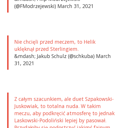
(@FModrzejewski) March 31, 2021
Nie chcięli przed meczem, to Helik
uklęknął przed Sterlingiem.
&mdash; Jakub Schulz (@schkuba) March
31, 2021
Z całym szacunkiem, ale duet Szpakowski-
Juskowiak, to totalna nuda. W takim
meczu, aby podkręcić atmosferę to jednak
Laskowski-Podoliński lepiej by pasował.
Przydałoby się podostrzyć jakimś fajnym