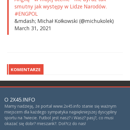
smutny jak występy w Lidze Narodów.
#ENGPOL
&mdash; Michał Kołkowski (@michukolek)
March 31, 2021
KOMENTARZE
O 2X45.INFO
Mamy nadzieję, że portal www.2x45.info stanie się ważnym
miejscem dla każdego sympatyka najpiękniejszej dyscypliny
sportu na ?wiecie. Futbol jest nasz? i Wasz? pasj?, co musi
okazać się dobr? mieszank?. Doł?cz do nas!